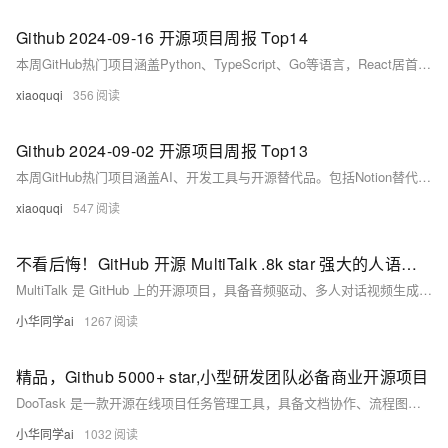
Github 2024-09-16 开源项目周报 Top14
本周GitHub热门项目涵盖Python、TypeScript、Go等语言，React居首。亮点包括微软PowerToys、Node版本管理器、AI证件照工具HivisionIDPhotos及端侧大模型MiniCPM等。
xiaoquqi
356
Github 2024-09-02 开源项目周报 Top13
本周GitHub热门项目涵盖AI、开发工具与开源替代品。包括Notion替代AppFlowy、Airtable替代NocoDB、云平台Coolify及可观察性平台OpenObserve等，涉及Python、TypeScript、Rust等语言，聚焦效率、隐私与自动化。
xiaoquqi
547
不看后悔！GitHub 开源 MultiTalk .8k star 强大的人语音＋图像绑定项目
MultiTalk 是 GitHub 上的开源项目，具备音频驱动、多人对话视频生成功能。支持多路音频与图像绑定，实现高同步唇动与角色互动，适用于教学、虚拟人及短视频创作，已获 8k 星标。
小华同学ai
1267
精品，Github 5000+ star,小型研发团队必备商业开源项目
DooTask 是一款开源在线项目任务管理工具，具备文档协作、流程图、任务分发、IM沟通等功能，支持私有部署与数据加密，已在 GitHub 获得 5000+ 星标，适合中小团队提升协作效率。
小华同学ai
1032