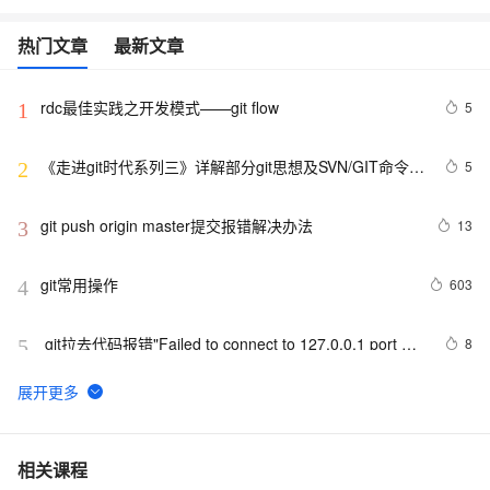
热门文章
最新文章
rdc最佳实践之开发模式——git flow
5
1
《走进git时代系列三》详解部分git思想及SVN/GIT命令对
5
2
比解析
git push origin master提交报错解决办法
13
3
git常用操作
603
4
 git拉去代码报错"Failed to connect to 127.0.0.1 port 
8
5
31181: Connection refused"
从头开始：将新项目上传至Git仓库的简易指南
9
6
成功解决git rebase问题：First, rewinding head to 
5
7
相关课程
replay your work on top of it...