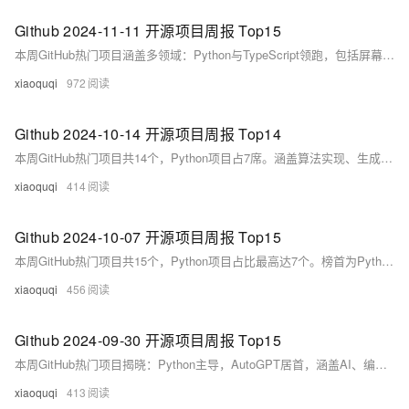
Github 2024-11-11 开源项目周报 Top15
本周GitHub热门项目涵盖多领域：Python与TypeScript领跑，包括屏幕截图转代码、本地文件共享、PDF处理、AI开发代理等。亮点项目如screenshot-to-code、LocalSend、OpenHands及Diagrams，兼具创新与实用性，广受开发者关注。
xiaoquqi
972
Github 2024-10-14 开源项目周报 Top14
本周GitHub热门项目共14个，Python项目占7席。涵盖算法实现、生成式AI、金融分析、目标检测等领域，包括TheAlgorithms系列、OpenBB金融平台、Ultralytics YOLO11、Manim动画框架等，展现开源技术多元发展态势。
xiaoquqi
414
Github 2024-10-07 开源项目周报 Top15
本周GitHub热门项目共15个，Python项目占比最高达7个。榜首为Python算法实现集合TheAlgorithms/Python，Star数超17万；其他亮点包括Godot游戏引擎、OpenBB金融平台、ToolJet低代码框架及新兴AI相关项目如Crawl4AI、Llama Stack等，涵盖游戏、金融、AI、理财等多个领域。
xiaoquqi
456
Github 2024-09-30 开源项目周报 Top15
本周GitHub热门项目揭晓：Python主导，AutoGPT居首，涵盖AI、编程、数学动画等领域，助力开发者探索前沿技术。
xiaoquqi
413