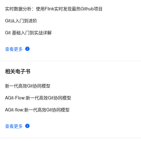
实时数据分析：使用Flink实时发现最热Github项目
git使用
2
8
Git从入门到进阶
71_数据版本控制：Git与DVC在LLM开发中的最佳实践
17
9
Git 基础入门到实战详解
git checkout 切 commit
12
10
查看更多
相关电子书
新一代高效Git协同模型
AGit-Flow:新一代高效Git协同模型
AGit-flow:新一代高效Git协同模型
查看更多