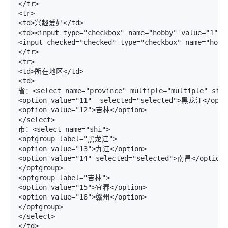
</tr>

<tr>

<td>兴趣爱好</td>

<td><input type="checkbox" name="hobby" value="1" /
<input checked="checked" type="checkbox" name="hobb
</tr>

<tr>

<td>所在地区</td>

<td>

省：<select name="province" multiple="multiple" size=
<option value="11"  selected="selected">黑龙江</optio
<option value="12">吉林</option>

</select>

市：<select name="shi">

<optgroup label="黑龙江">

<option value="13">九江</option>

<option value="14" selected="selected">南昌</option>

</optgroup>

<optgroup label="吉林">

<option value="15">宜春</option>

<option value="16">赣州</option>

</optgroup>

</select>

</td>
