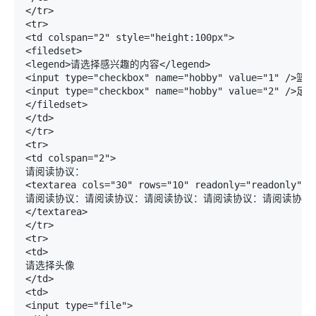
</tr>

<tr>

<td colspan="2" style="height:100px">

<filedset>

<legend>请选择感兴趣的内容</legend>

<input type="checkbox" name="hobby" value="1" />篮球

<input type="checkbox" name="hobby" value="2" />足球

</filedset>

</td>

</tr>

<tr>

<td colspan="2">

请阅读协议：

<textarea cols="30" rows="10" readonly="readonly" di
请阅读协议：请阅读协议：请阅读协议：请阅读协议：请阅读协议
</textarea>

</tr>

<tr>

<td>

请选择头像

</td>

<td>

<input type="file">
