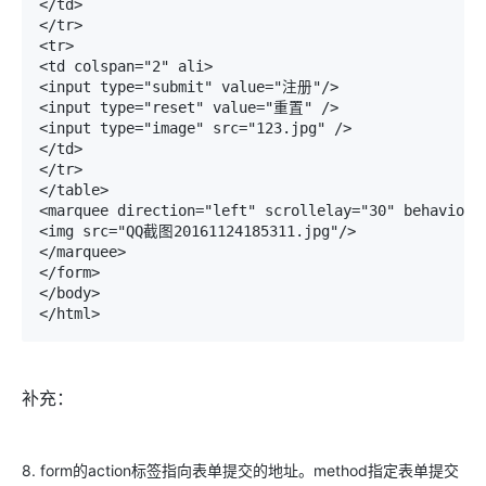
</td>

</tr>

<tr>

<td colspan="2" ali>

<input type="submit" value="注册"/>

<input type="reset" value="重置" />

<input type="image" src="123.jpg" />

</td>

</tr>

</table>

<marquee direction="left" scrollelay="30" behavior="
<img src="QQ截图20161124185311.jpg"/>

</marquee>

</form>

</body>

</html>
补充：
8. form的action标签指向表单提交的地址。method指定表单提交