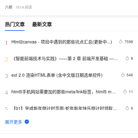
六卿
1614
热门文章
最新文章
Html2canvas - 项目中遇到的那些坑点汇总(更新中...)
7598
1
《智能前端技术与实践》——第 2 章 前端开发基础 ——
8
2
2.2 HTML基础——2.2.1    HTML 文档基本结构（中）
ext 2.0 渲染HTML表单 (含中文版日期选单控件)
546
3
html5手机网站需要加的那些meta/link标签，html5 meta
11
4
全解
【01】完成新年倒计时页面-蛇年新年快乐倒计时领取礼
9
5
物放烟花html代码优雅草科技央千澈写采用
html5+div+CSS+JavaScript-优雅草卓伊凡-做一条关于新
C#服务器端获取客户端(html)控件值
9
6
年的代码分享给你们-为了C站的分拼一下子