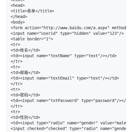
<head>

<title>表单</title>

</head>

<body>

<form action="http://www.baidu.com/a.aspx" method="g
<input name="userid" type="hidden" value="123"/>

<table border="1">

<tr>

<td>姓名</td>

<td><input name="textName" type="text"/></td>

</tr>

<tr>

<td>邮箱</td>

<td><input name="textEmail" type="text"/></td>

</tr>

<tr>

<td>密码</td>

<td><input name="txtPassword" type="password"/></td>
</tr>

<tr>

<td>性别</td>

<td><input type="radio" name="gender" value="male" 
<input checked="checked" type="radio" name="gender"