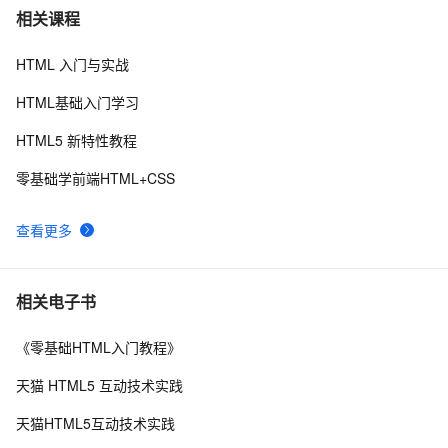
Vue 结合html2canvas和jsPDF实现html页面转pdf 
2
7
相关课程
HTML 入门与实战
HTML DOM addEventListener() 方法示例
4
8
HTML基础入门学习
电话号码正则表达式 代码 javascript+html,JS正则表达
14
9
HTML5 新特性教程
式判断11位手机号码
IIS MIME类型问题(html5 video 本地打开可以，IIS打开
2
10
零基础学前端HTML+CSS
不了)
查看更多
相关电子书
《零基础HTML入门教程》
天猫 HTML5 互动技术实践
天猫HTML5互动技术实践