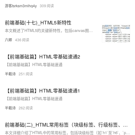
游客tsrksm3mlhq4y
309
前端基础(十七)_HTML5新特性
本文概述了HTML5的关键新特性，包括canvas图形绘制、多媒体的`video`和`audio`元素、本地存储功能、语义化标签（如`header`、`footer`、`nav`等）及其新增表单控件和属性（如`url`、`email`、`date`类型输入框等）。这些改进增强了网页的功能性和用户体验。
六卿
436
【前端基础篇】HTML零基础速通2
【前端基础篇】HTML零基础速通
半截诗
251
【前端基础篇】HTML零基础速通1
【前端基础篇】HTML零基础速通
半截诗
262
前端基础(二)_HTML常用标签（块级标签、行级标签、行块级标签）
本文详细介绍了HTML中的常用标签，包括块级标签（如`h1`至`h6`、`p`、`div`等）、行级标签（如`span`、`b`、`strong`、`i`、`em`、`sub`、`sup`、`del`、`a`等），以及行块级标签（如`img`）。文章解释了这些标签的用途、特点和基本用法，并通过示例代码展示了如何在HTML文档中使用它们。