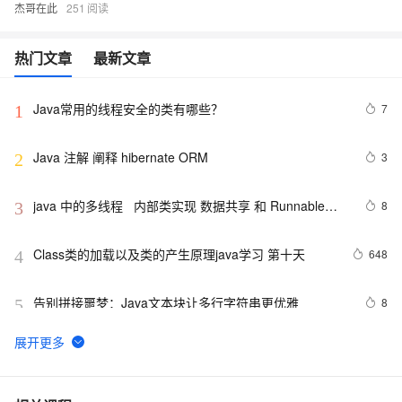
杰哥在此
251
热门文章
最新文章
Java常用的线程安全的类有哪些？
7
1
Java 注解 阐释 hibernate ORM
3
2
java 中的多线程   内部类实现 数据共享 和 Runnable实
8
3
现数据共享
Class类的加载以及类的产生原理java学习 第十天
648
4
告别拼接噩梦：Java文本块让多行字符串更优雅  
8
5
【JavaWeb】一文搞懂Java过滤器与拦截器的区别
8
6
Java编程中容易忽略的细节总结
5