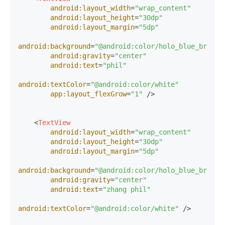
android:layout_width
=
"wrap_content"
android:layout_height
=
"30dp"
android:layout_margin
=
"5dp"
android:background
=
"@android:color/holo_blue_bright
android:gravity
=
"center"
android:text
=
"phil"
android:textColor
=
"@android:color/white"
app:layout_flexGrow
=
"1"
 />
<
TextView
android:layout_width
=
"wrap_content"
android:layout_height
=
"30dp"
android:layout_margin
=
"5dp"
android:background
=
"@android:color/holo_blue_bright
android:gravity
=
"center"
android:text
=
"zhang phil"
android:textColor
=
"@android:color/white"
 />