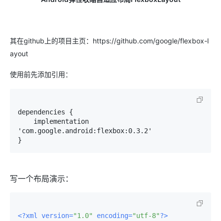
其在github上的项目主页：https://github.com/google/flexbox-l
ayout
使用前先添加引用：
dependencies {

    implementation 
'com.google.android:flexbox:0.3.2'

}
写一个布局演示：
<?xml version=
"1.0"
 encoding=
"utf-8"
?>