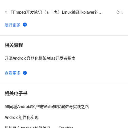
FFmpeg开发笔记（五十九）Linux编译ijkplayer的
5
5
Android平台so库
申请google android map api key
3
6
Android第二十期 - 微信的主体构架
7
7
相关课程
开源Android容器化框架Atlas开发者指南
Android布局变化时动画效果的现实(一)
4
8
查看更多
Android显示GIF动画完整示例(一)
745
9
android launcher2
7
10
相关电子书
58同城Android客户端Walle框架演进与实践之路
Android组件化实现