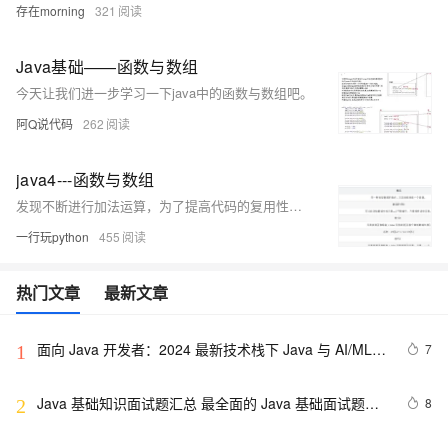
存在morning
321
Java基础——函数与数组
今天让我们进一步学习一下java中的函数与数组吧。
阿Q说代码
262
java4---函数与数组
发现不断进行加法运算，为了提高代码的复用性，就把该功能独立封装成一段独立的小程序，当下次需要执行加法运算的时候，就可以直接调用这个段小程序即可，那么这种封装形形式的具体表现形式则称作函数。 练习：把两个整数相加：
一行玩python
455
热门文章
最新文章
面向 Java 开发者：2024 最新技术栈下 Java 与 AI/ML 
7
1
融合的实操详尽指南
Java 基础知识面试题汇总 最全面的 Java 基础面试题整
8
2
理