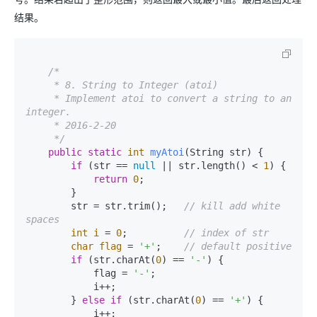
结果。
/*

     * 8. String to Integer (atoi)

     * Implement atoi to convert a string to an 
integer.

     * 2016-2-20

     */
public
static
int
myAtoi
(String str)
 {

if
 (str == 
null
 || str.length() < 
1
) {

return
0
;

        }

        str = str.trim();   
// kill add white 
spaces
int
i
=
0
;          
// index of str
char
flag
=
'+'
;    
// default positive
if
 (str.charAt(
0
) == 
'-'
) {

            flag = 
'-'
;

            i++;

        } 
else
if
 (str.charAt(
0
) == 
'+'
) {

            i++;
