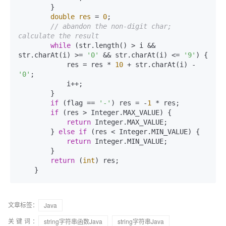
        }

double
res
=
0
;

// abandon the non-digit char; 
calculate the result
while
 (str.length() > i && 
str.charAt(i) >= 
'0'
 && str.charAt(i) <= 
'9'
) {

            res = res * 
10
 + str.charAt(i) - 
'0'
;

            i++;

        }

if
 (flag == 
'-'
) res = -
1
 * res;

if
 (res > Integer.MAX_VALUE) {

return
 Integer.MAX_VALUE;

        } 
else
if
 (res < Integer.MIN_VALUE) {

return
 Integer.MIN_VALUE;

        }

return
 (
int
) res;

    }
文章标签：
Java
关键词：
string字符串函数Java
string字符串Java