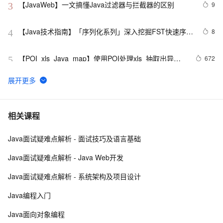
【JavaWeb】一文搞懂Java过滤器与拦截器的区别
9
3
【Java技术指南】「序列化系列」深入挖掘FST快速序列
8
4
化压缩内存的利器的特性和原理 
【POI  xls  Java  map】使用POI处理xls  抽取出异常
672
5
信息  --java1.8Group by    ---map迭代  --  设置单元格
高度
Java 注解 阐释 hibernate ORM
3
6
java 中的多线程   内部类实现 数据共享 和 Runnable实
7
7
相关课程
现数据共享
Java面试疑难点解析 - 面试技巧及语言基础
Java程序利用main函数中args参数实现参数的传递
12
8
Java面试疑难点解析 - Java Web开发
GitHub 星标 115k+的 Java 教程，超级硬核！下载量突
8
9
Java面试疑难点解析 - 系统架构及项目设计
破 1 万次！
2. Java中的垃圾收集 - GC参考手册
746
10
Java编程入门
Java面向对象编程