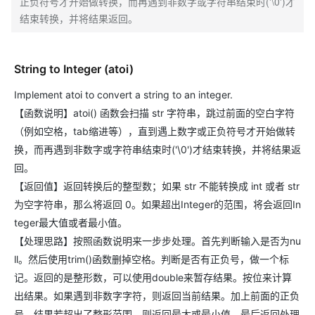
正负符号才开始做转换，而再遇到非数字或字符串结束时('\0')才
结束转换，并将结果返回。
String to Integer (atoi)
Implement atoi to convert a string to an integer.
【函数说明】atoi() 函数会扫描 str 字符串，跳过前面的空白字符
（例如空格，tab缩进等），直到遇上数字或正负符号才开始做转
换，而再遇到非数字或字符串结束时('\0')才结束转换，并将结果返
回。
【返回值】返回转换后的整型数；如果 str 不能转换成 int 或者 str
为空字符串，那么将返回 0。如果超出Integer的范围，将会返回In
teger最大值或者最小值。
【处理思路】按照函数说明来一步步处理。首先判断输入是否为nu
ll。然后使用trim()函数删掉空格。判断是否有正负号，做一个标
记。返回的是整形数，可以使用double来暂存结果。按位来计算
出结果。如果遇到非数字字符，则返回当前结果。加上前面的正负
号。结果若超出了整形范围，则返回最大或最小值。最后返回处理