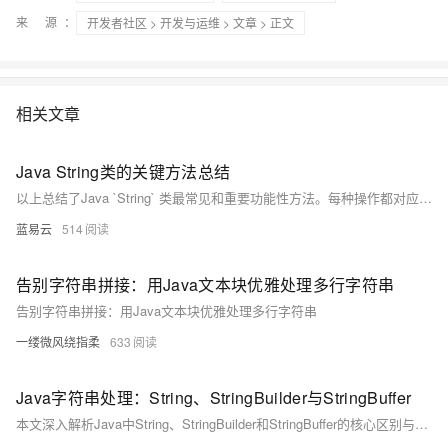
来 源：
开发者社区
>
开发与运维
>
文章
> 正文
相关文章
Java String类的关键方法总结
以上总结了Java `String` 类最常见和重要功能性方法。每种操作都对应着日常编程任务，并且理解每种操作如何影响及处理 `Strings` 对于任何使用 Java 的开发者来说都至关重要。
蓝易云
514
告别字符串拼接：用Java文本块优雅处理多行字符串
告别字符串拼接：用Java文本块优雅处理多行字符串
一缕微风绕指柔
633
Java字符串处理：String、StringBuilder与StringBuffer
本文深入解析Java中String、StringBuilder和StringBuffer的核心区别与使用场景。涵盖字符串不可变性、常量池、intern方法、可变字符串构建器的扩容机制及线程安全实现。通过性能测试对比三者差异，并提供最佳实践与高频面试问题解析，助你掌握Java字符串处理精髓。