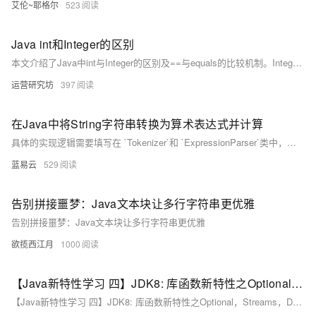
艾伦~耶格尔
523
Java int和Integer的区别
本文介绍了Java中int与Integer的区别及==与equals的比较机制。Integer是int的包装类，支持null值。使用==比较时，int直接比较数值，而Integer比较对象地址；在-128至127范围内的Integer值可缓存，超出该范围或使用new创建时则返回不同对象。equals方法则始终比较实际数值。
运营研究坊
397
在Java中将String字符串转换为算术表达式并计算
具体的实现逻辑需要填写在 `Tokenizer`和 `ExpressionParser`类中，这里只提供了大概的框架。在实际实现时 `Tokenizer`应该提供分词逻辑，把输入的字符串转换成Token序列。而 `ExpressionParser`应当通过递归下降的方式依次解析
蓝易云
529
告别拼接噩梦：Java文本块让多行字符串更优雅
告别拼接噩梦：Java文本块让多行字符串更优雅
欲揽西江月
1000
【Java新特性学习 四】JDK8: 库函数新特性之Optional，Streams，Date/Time API(JSR 310)，Base64，并行数组
【Java新特性学习 四】JDK8: 库函数新特性之Optional，Streams，Date/Time API(JSR 310)，Base64，并行数组