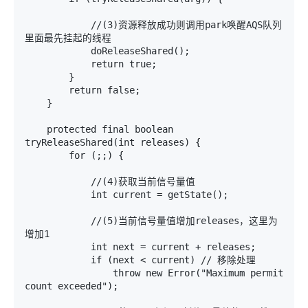
            //(3)资源释放成功则调用park唤醒AQS队列
里面最先挂起的线程

            doReleaseShared();

            return true;

        }

        return false;

    }

    protected final boolean 
tryReleaseShared(int releases) {

        for (;;) {

            //(4)获取当前信号量值

            int current = getState();

            //(5)当前信号量值增加releases，这里为
增加1

            int next = current + releases;

            if (next < current) // 移除处理

                throw new Error("Maximum permit 
count exceeded");
