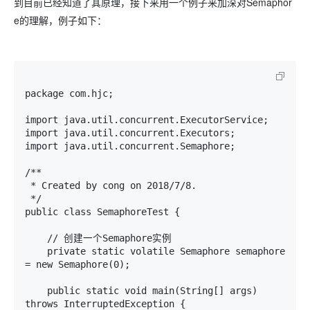
到目前已经知道了其原理，接下来用一个例子来加深对Semaphor
e的理解，例子如下：
package com.hjc;

import java.util.concurrent.ExecutorService;

import java.util.concurrent.Executors;

import java.util.concurrent.Semaphore;

/**

 * Created by cong on 2018/7/8.

 */

public class SemaphoreTest {

    // 创建一个Semaphore实例

    private static volatile Semaphore semaphore 
= new Semaphore(0);

    public static void main(String[] args) 
throws InterruptedException {
