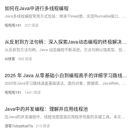
如何在Java中进行多线程编程
Java多线程编程常用方式包括：继承Thread类、实现Runnable接口、Callable接口（可返回结果）及使用线程池。推荐线程池以提升性能，避免频繁创建线程。结合同步与通信机制，可有效管理并发任务。
啦啦啦191
337
从反射到方法句柄：深入探索Java动态编程的终极解决方案
从反射到方法句柄，Java 动态编程不断演进。方法句柄以强类型、低开销、易优化的特性，解决反射性能差、类型弱、安全性低等问题，结合 `invokedynamic` 成为支撑 Lambda 与动态语言的终极方案。
AI侠客
365
2025 年 Java 从零基础小白到编程高手的详细学习路线攻略
2025年Java学习路线涵盖基础语法、面向对象、数据库、JavaWeb、Spring全家桶、分布式、云原生与高并发技术，结合实战项目与源码分析，助力零基础学员系统掌握Java开发技能，从入门到精通，全面提升竞争力，顺利进阶编程高手。
啦啦啦191
1441
Java中的并发编程：理解并应用线程池
在Java的并发编程中，线程池是提高应用程序性能的关键工具。本文将深入探讨如何有效利用线程池来管理资源、提升效率和简化代码结构。我们将从基础概念出发，逐步介绍线程池的配置、使用场景以及最佳实践，帮助开发者更好地掌握并发编程的核心技巧。
游客7ofzsdfcat7ls
215