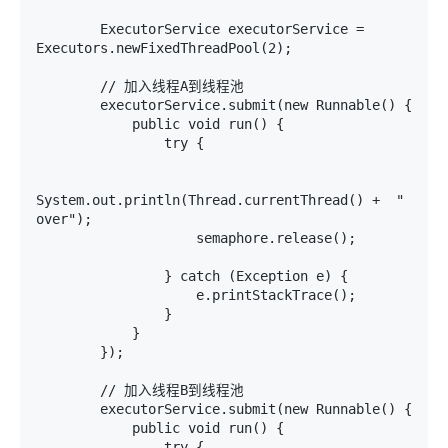
        ExecutorService executorService = 
Executors.newFixedThreadPool(2);

        // 加入线程A到线程池

        executorService.submit(new Runnable() {

            public void run() {

                try {

System.out.println(Thread.currentThread() +  " 
over");

                    semaphore.release();

                } catch (Exception e) {

                    e.printStackTrace();

                }

            }

        });

        // 加入线程B到线程池

        executorService.submit(new Runnable() {

            public void run() {

                try {
