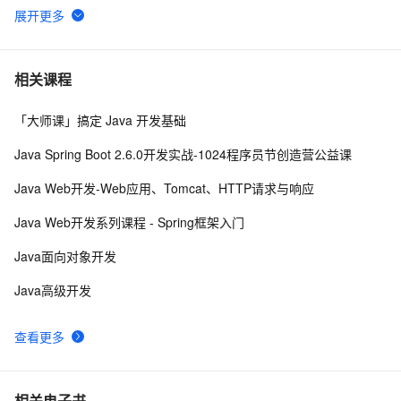
二叉树 - 建立与遍历使用Java
4
6
Java 图书管理系统详解
4
7
相关课程
「大师课」搞定 Java 开发基础
Kubernetes官方java客户端之七：patch操作
9
8
Java Spring Boot 2.6.0开发实战-1024程序员节创造营公益课
Java 注解 阐释 hibernate ORM
593
9
Java Web开发-Web应用、Tomcat、HTTP请求与响应
java 中的多线程   内部类实现 数据共享 和 Runnable实
8
10
Java Web开发系列课程 - Spring框架入门
现数据共享
Java面向对象开发
Java高级开发
查看更多
相关电子书