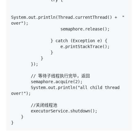
System.out.println(Thread.currentThread() +  " 
over");

                    semaphore.release();

                } catch (Exception e) {

                    e.printStackTrace();

                }

            }

        });

        // 等待子线程执行完毕，返回

        semaphore.acquire(2);

        System.out.println("all child thread 
over!");

        //关闭线程池

        executorService.shutdown();

    }

}