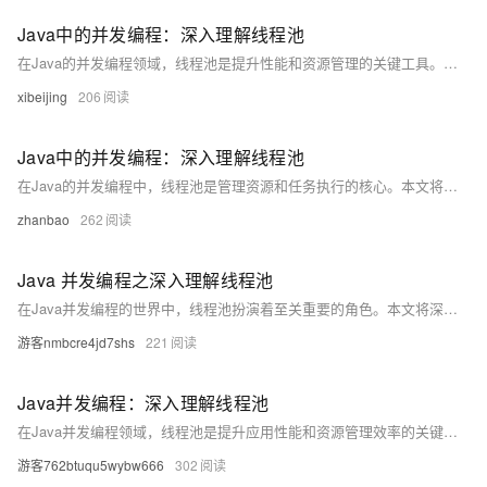
Java中的并发编程：深入理解线程池
在Java的并发编程领域，线程池是提升性能和资源管理的关键工具。本文将通过具体实例和数据，探讨线程池的内部机制、优势以及如何在实际应用中有效利用线程池，同时提出一个开放性问题，引发读者对于未来线程池优化方向的思考。
xibeijing
206
Java中的并发编程：深入理解线程池
在Java的并发编程中，线程池是管理资源和任务执行的核心。本文将揭示线程池的内部机制，探讨如何高效利用这一工具来优化程序的性能与响应速度。通过具体案例分析，我们将学习如何根据不同的应用场景选择合适的线程池类型及其参数配置，以及如何避免常见的并发陷阱。
zhanbao
262
Java 并发编程之深入理解线程池
在Java并发编程的世界中，线程池扮演着至关重要的角色。本文将深入探讨线程池的内部机制、使用场景以及如何合理配置线程池参数以优化性能。我们将通过实际案例和统计数据，分析线程池对于提升应用性能的具体影响，并讨论在不同应用场景下选择合适线程池策略的重要性。文章旨在为Java开发者提供关于线程池的全面理解和实践指导，帮助其在多线程编程中做出更明智的决策。
游客nmbcre4jd7shs
221
Java并发编程：深入理解线程池
在Java并发编程领域，线程池是提升应用性能和资源管理效率的关键工具。本文将深入探讨线程池的工作原理、核心参数配置以及使用场景，通过具体案例展示如何有效利用线程池优化多线程应用的性能。
游客762btuqu5wybw666
302