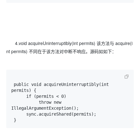
4.void acquireUninterruptibly(int permits) 该方法与 acquire(i
nt permits) 不同在于该方法对中断不响应。源码如如下：
 public void acquireUninterruptibly(int 
permits) {

      if (permits < 0) 

           throw new 
IllegalArgumentException();

      sync.acquireShared(permits);

 }