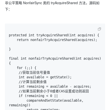
非公平策略 NonfairSync 类的 tryAcquireShared 方法，源码如
下：
protected int tryAcquireShared(int acquires) {

    return nonfairTryAcquireShared(acquires);

}

final int nonfairTryAcquireShared(int acquires) 
{

    for (;;) {

     //获取当前信号量值

     int available = getState();

     //计算当前剩余值

     int remaining = available - acquires;

     //如果当前剩余小于0或者CAS设置成功则返回

     if (remaining < 0 ||

         compareAndSetState(available, 
remaining))

         return remaining;
