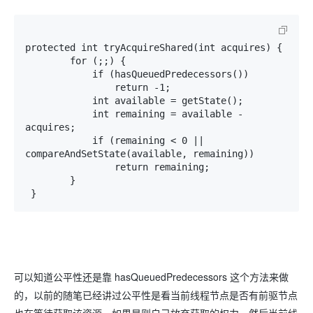
protected int tryAcquireShared(int acquires) {

        for (;;) {

            if (hasQueuedPredecessors())

                return -1;

            int available = getState();

            int remaining = available - 
acquires;

            if (remaining < 0 || 
compareAndSetState(available, remaining))

                return remaining;

        }

 }
可以知道公平性还是靠 hasQueuedPredecessors 这个方法来做
的，以前的随笔已经讲过公平性是看当前线程节点是否有前驱节点