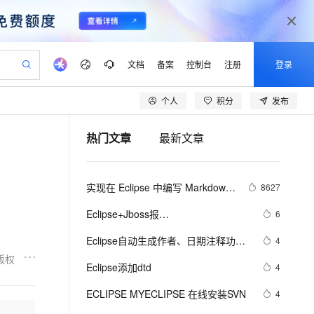
文档
备案
控制台
注册
登录
个人
积分
发布
验
作计划
器
AI 活动
专业服务
服务伙伴合作计划
开发者社区
加入我们
产品动态
服务平台百炼
阿里云 OPC 创新助力计划
热门文章
最新文章
一站式生成采购清单，支持单品或批量购买
可编辑精美 PPT 文稿
S产品伙伴计划（繁花）
峰会
CS
造的大模型服务与应用开发平台
Agency Agents：拥有专属领域专家
AI 生产力先锋
Al MaaS 服务伙伴赋能合作
域名
博文
Careers
PolarDB Agentic Database
至高可申请百万元
，
 轻松生成专业的 PPT
开启高性价比 AI 编程新体验
弹性可伸缩的云计算服务
先锋实践拓展 AI 生产力的边界
发布
多领域专家智能体,一键组建 AI 虚拟交付团队
Token 补贴，五大权
计划
海大会
伙伴信用分合作计划
商标
问答
社会招聘
实现在 Eclipse 中编写 Markdown 
8627
益加速 OPC 成功
帕鲁游戏服务器
SS
HappyHorse 打造一站式影视创作平台
飞天发布时刻
HOT
秒悟 Meoo CLI 支持一键部
划
备案
电子书
校园招聘
文件
联机服务器，轻松开启游戏
视频创作，一键激活电商全链路生产力
稳定、安全、高性价比、高性能的云存储服务
所见，即是所愿
署项目至阿里云账号
可视化编排打通从文字构思到成片全链路闭环
更多支持
Eclipse+Jboss报
6
划
公司注册
镜像站
视频生成
语音识别与合成
java.lang.OutOfMemoryError：
 智能体与工作流应用
漫剧工坊：一站式动画创作平台
AI 实训营
Flink OSS 支持
Eclipse自动生成作者、日期注释功能
4
合作伙伴培训与认证
PermGen space异常的解决办法
划
上云迁移
站生成，高效打造优质广告素材
全接入的云上超级电脑
通过阿里云百炼高效搭建AI应用,助力高效开发
快速生产连贯的高质量长漫剧
从基础到进阶，Agent 创客手把手教你
AssumeRole 角色自定义
设置
版权
lScope
我要反馈
e-1.1-T2V
Qwen3-TTS-Flash
Eclipse添加dtd
4
查询合作伙伴
n Alibaba Cloud ISV 合作
代维服务
建企业门户网站
10 分钟搭建微信、支付宝小程序
百炼 Qwen3.7-Flash 系列模
畅细腻的高质量视频
离线语音合成大模型，多语言方言自适应，低延迟高稳定
创新加速
ECLIPSE MYECLIPSE 在线安装SVN
ope
登录合作伙伴管理后台
4
我要建议
站，无忧落地极速上线
以可视化方式快速构建移动和 PC 门户网站
国内短信简单易用，安全可靠，秒级触达，全球覆盖200+国家和地区。
高效部署网站，快速应用到小程序
型发布