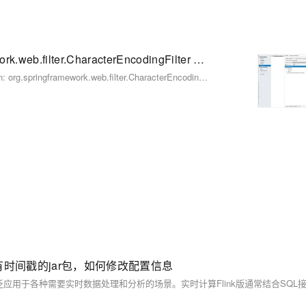
java.lang.ClassNotFoundException: org.springframework.web.filter.CharacterEncodingFilter 增样将jar包导入
文章记录了解决Java项目中遇到的`java.lang.ClassNotFoundException: org.springframework.web.filter.CharacterEncodingFilter`异常的方法，即通过在项目的`WEB-INF`文件夹下创建与`classes`平级的`lib`文件夹并添加所需的jar包来解决。
带有时间戳的jar包，如何修改配置信息