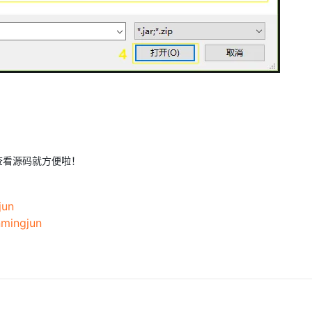
查看源码就方便啦！
jun
nmingjun