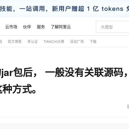
云市场
伙伴
服务
了解阿里云
践
官方博客
考认证
TIANCHI大赛
活动广场
下载
AI 特惠
数据与 API
成为产品伙伴
企业增值服务
最佳实践
价格计算器
AI 场景体
基础软件
产品伙伴合
阿里云认证
市场活动
配置报价
大模型
自助选配和估算价格
步到位
智启 AI 普惠权益
产品生态集成认证中心
企业支持计划
云上春晚
域名与网站
Qwen Audio：打造专属 AI 语音助手
千问官方 MaaS 平台，为开发者和 Agent 而生，新用户赠送 1 亿 + tokens 额度
一句话生成原生
AI Coding
阿里云Maa
2026 阿里云
云服务器 E
为企业打
数据集
Windows
大模型认证
模型
NEW
NEW
入的jar包后， 一般没有关联源码
格式还原
值低价云产品抢先购
至高享 1亿+免费 tokens，加速 Al 应用落地
提供智能易用的域名与建站服务
Qwen-Audio-3.0-Realtime 端到端实时语音角色扮演
输入一句话想法,
智能编程，一键
安全可靠、
产品生态伙伴
专家技术服务
云上奥运之旅
弹性计算合作
阿里云中企出
手机三要素
宝塔 Linux
全部认证
价格优势
开源旗舰模型
即刻拥有 DeepSeek-V4-Pro
阿里云 OPC 创新助力计划
千问大模型
一键部署幻兽
AI 电商营销
对象存储 O
大模型
产品生态伙伴工作台
企业增值服务台
云栖战略参考
云存储合作计
云栖大会
身份实名认证
CentOS
训练营
这种方式。
推动算力普惠，释放技术红利
最高返9万
真正可用的 1M 上下文,一次完成代码全链路开发
快速构建应用程序和网站，即刻迈出上云第一步
轻松解锁专属 DeepSeek-V4-Pro
至高百万元 Token 补贴，加速一人公司成长
多元化、高性能、安全可靠的大模型服务
一键购买专属
从图文生成到
云上的中国
数据库合作计
活动全景
短信
Docker
图片和
自进化智能体
5 分钟轻松部署专属 QwenPaw
Token Plan 模型订阅计划
数字证书管理服务（原SSL证书）
高效搭建 AI
AI 广告创作
无影云电脑
企业成长
NEW
HOT
信息公告
看见新力量
云网络合作计
OCR 文字识别
JAVA
越聪明
证享300元代金券
全托管，含MySQL、PostgreSQL、SQL Server、MariaDB多引擎
Qwen3.8-Max 首发尝鲜，限时加量 10 倍，夜间低至2折
实现全站 HTTPS，呈现可信的 Web 访问
从聊天伙伴进化为能主动干活的本地数字员工
图文、视频一
随时随地安
魔搭 Mode
Kimi-K3
HappyHors
NEW
loud
服务实践
官网公告
金融模力时刻
Salesforce O
版
发票查验
全能环境
Claude Code + GStack 打造工程团队
千问办公，限时限量积分加倍
Qoder
低代码高效构
AI 建站
短信服务
型
NEW
作计划
Kimi 最新旗舰模型，长程编程与推理利器
让文字生成流
计划
创新中心
魔搭 ModelSc
健康状态
理服务
让AI从“聊天伙伴”进化为能干活的“数字员工”
安装技能 GStack，拥有专属 AI 工程团队
你的AI工作搭子，覆盖日常办公高频场景
面向真实软件的智能体编程平台
0 代码专业建
客户案例
天气预报查询
操作系统
态合作计划