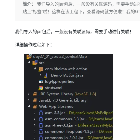
存储
天池大赛
Qwen3.7-Plus
简介：
我们导入的jar包后，一般没有关联源码，需
云解析DNS
解决方案免费试用 新老
电子合同
贴上“标签”啦！这样在该工程下，查看源码就方便啦！我的GitHub地址：
最高领取价值200元试用
能看、能想、能动手的多模
安全
网络与CDN
AI 算法大赛
畅捷通
大数据开发治理平台 Data
AI 产品 免费试用
网络
安全
云开发大赛
Qwen3-VL-Plus
Tableau 订阅
1亿+ 大模型 tokens 和 
我们导入的jar包后，一般没有关联源码，需要手动进行关联！
可观测
入门学习赛
中间件
AI空中课堂在线直播课
云防火墙
140+云产品 免费试用
详细操作过程如下：
上云与迁云
云原生的云上边界网络安全
产品新客免费试用，最长1
数据库
生态解决方案
大模型服务
企业出海
大模型ACA认证体验
大数据计算
助力企业全员 AI 认知与能
行业生态解决方案
千问AI平台-Token Plan
政企业务
媒体服务
开发者生态解决方案
企业服务与云通信
千问AI平台-模型体验
AI 开发和 AI 应用解决
在线体验全尺寸、多种模态
域名与网站
Happy 系列大模型
终端用户计算
Serverless
开发工具