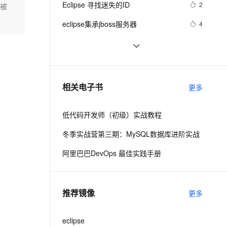
安全
Eclipse 寻找迷失的ID
我要投诉
e-1.1-I2V
Cosyvoice-V3-Flash
2
被
PolarDB
上云场景组合购
伴
Qoder CN V1.7.0 发布
漫剧创作，剧本、分镜、视频高效生成
100%兼容MySQL、PostgreSQL，兼容Oracle，支持集中和分布式
覆盖90%+业务场景，专享组合折扣价
畅自然，细节丰富
高表现力语音合成大模型，语音克隆听感自然
VPN
eclipse集承jboss服务器
4
ernetes 版 ACK
云聚AI 严选权益
云安全中心 AI BAS 智能自动
SSL 证书
MyEclipse查找Web服务
1
2V
Fun-ASR
，一键激活高效办公新体验
理容器应用的 K8s 服务
精选AI产品，从模型到应用全链提效
化模拟渗透攻击产品发布
文戏情感细腻自然，动作戏激烈拳拳到肉，实现更强表演能力
支持中英文自由切换，具备更强的噪声鲁棒性
堡垒机
Eclipse+Maven创建webapp项目<一> 
4
AI 用量加速计划
DataWorks ChatBI 会话支持
(转)
防火墙
、识别商机，让客服更高效、服务更出色。
在eclipse中打开文件所在的目录
新老同享，达量后返
上传临时文件分析
482
相关电子书
更多
主机安全
应用
低代码开发师（初级）实战教程
千问办公
NEW
AI 应用及服务市场
的智能体编程平台
一站式AI生产力平台
冬季实战营第三期：MySQL数据库进阶实战
AI 应用
伶鹊
阿里巴巴DevOps 最佳实践手册
企业级人与Agent协作平台，接入和调度多个数字员工
智能客服平台，对话机器人、对话分析、智能外呼
大模型
大模型服务平台百炼 - 全妙
自然语言处理
推荐镜像
更多
应用创作平台
多模态内容创作工具，已接入 DeepSeek
数据标注
机器学习
eclipse