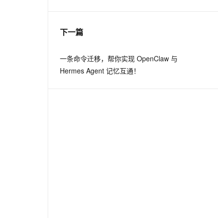
息提取
与 AI 智能体进行实时音视频通话
下一篇
从文本、图片、视频中提取结构化的属性信息
构建支持视频理解的 AI 音视频实时通话应用
t.diy 一步搞定创意建站
构建大模型应用的安全防护体系
一条命令迁移，帮你实现 OpenClaw 与
通过自然语言交互简化开发流程,全栈开发支持
通过阿里云安全产品对 AI 应用进行安全防护
Hermes Agent 记忆互通！