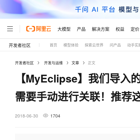
大模型
产品
解决方案
权益
定价
开发者社区
首页
模型体验
探索云世界
问产品
动手实
大模型
产品
解决方案
权益
定价
云市场
伙伴
服务
了解阿里云
精选产品
精选解决方案
普惠上云
产品定价
精选商城
成为销售伙伴
售前咨询
为什么选择阿里云
千问AI平台
开发者社区
开发与运维
文章
正文
了解云产品的定价详情
大模型服务平台百炼
睿译宝，AI翻译排版一
普惠上云 官方力荐
分销伙伴
在线服务
网站建设
什么是云计算
大
【MyEclipse】我们导
大模型服务与应用平台
上传文档即自动完成翻译和
云服务器38元/年起，超
咨询伙伴
多端小程序
技术领先
云上成本管理
售后服务
轻量应用服务器
GLM-5.2：长任务时代
官方推荐返现计划
大模型
精选产品
精选解决方案
Salesforce 国际版订阅
稳定可靠
需要手动进行关联！推荐
管理和优化成本
推荐新用户得奖励，单订单
销售伙伴合作计划
自助服务
友盟天域
安全合规
人工智能与机器学习
AI
文本生成
云数据库 RDS
Hermes Agent，打造
云工开物
无影生态合作计划
在线服务
观测云
分析师报告
自主进化，持久记忆，越用
高校专属算力普惠，学生认
计算
互联网应用开发
2018-06-30
1704
Qwen3.8-Max
HOT
Salesforce On Alibaba C
工单服务
Tuya 物联网平台阿里云
研究报告与白皮书
人工智能平台 PAI
快速拥有专属 OpenClaw
大模
Consulting Partner 合
大数据
容器
智能体时代全能旗舰模型
免费试用
短信专区
一站式AI开发、训练和推
蓝凌 OA
AI 大模型销售与服务生
现代化应用