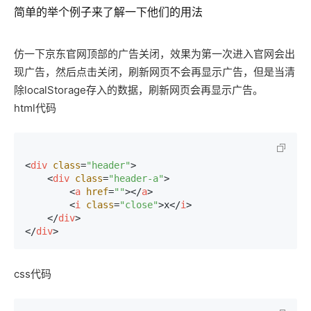
简单的举个例子来了解一下他们的用法
仿一下京东官网顶部的广告关闭，效果为第一次进入官网会出
现广告，然后点击关闭，刷新网页不会再显示广告，但是当清
除localStorage存入的数据，刷新网页会再显示广告。
html代码
<
div
class
=
"header"
>
<
div
class
=
"header-a"
>
<
a
href
=
""
>
</
a
>
<
i
class
=
"close"
>
x
</
i
>
</
div
>
</
div
>
css代码