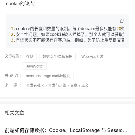
cookie的缺点：
1.
cookie的长度和数量的限制。每个domain最多只能有
20
条coo
2.
3.
有些状态不可能保存在客户端。例如，为了防止重复提交表单，
文章标签：
存储
数据安全/隐私保护
Web App开发
JavaScript
关键词：
sessionstorage cookie区别
来 源：
开发者社区
>
开发与运维
>
文章
> 正文
相关文章
前端如何存储数据：Cookie、LocalStorage 与 SessionStorage 全面解析