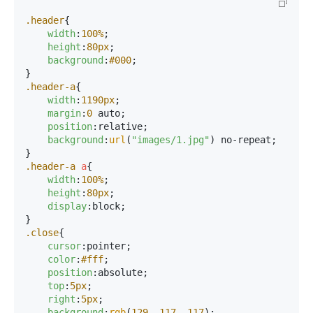
.header
{

width
:
100%
;

height
:
80px
;

background
:
#000
;

.header-a
{

width
:
1190px
;

margin
:
0
 auto;

position
:relative;

background
:
url
(
"images/1.jpg"
) no-repeat;

.header-a
a
{

width
:
100%
;

height
:
80px
;

display
:block;

.close
{

cursor
:pointer;

color
:
#fff
;

position
:absolute;

top
:
5px
;

right
:
5px
;

background
:
rgb
(
129
, 
117
, 
117
);
