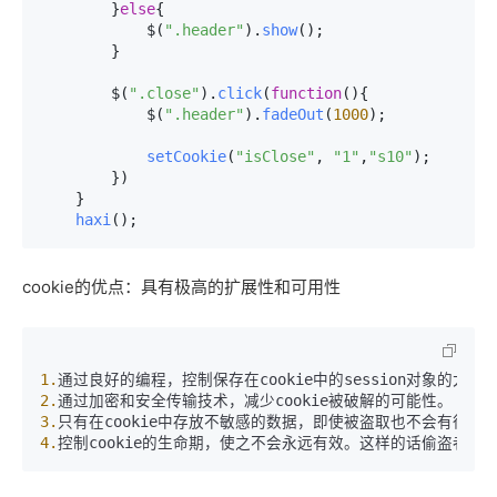
        }
else
{

            $(
".header"
).
show
();

        }

        $(
".close"
).
click
(
function
(
){

            $(
".header"
).
fadeOut
(
1000
);

setCookie
(
"isClose"
, 
"1"
,
"s10"
);

        })

    }

haxi
();
cookie的优点：具有极高的扩展性和可用性
1.
2.
3.
4.
控制cookie的生命期，使之不会永远有效。这样的话偷盗者很可能