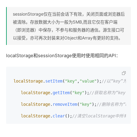
sessionStorage仅在当前会话下有效，关闭页面或浏览器后
被清除。存放数据大小为一般为5MB,而且它仅在客户端
（即浏览器）中保存，不参与和服务器的通信。源生接口可
以接受，亦可再次封装来对Object和Array有更好的支持。
localStorage和sessionStorage使用时使用相同的API：
localStorage
.
setItem
(
"key"
,
"value"
);
//以“key”为名称
localStorage
.
getItem
(
"key"
);
//获取名称为“key”的值
localStorage
.
removeItem
(
"key"
);
//删除名称为“key
localStorage
.
clear
();​
//清空localStorage中所有信息