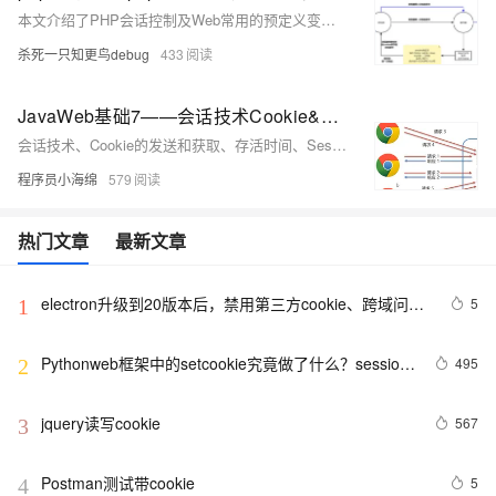
本文介绍了PHP会话控制及Web常用的预定义变量，包括`
R
E
Q
U
E
S
T
‘
、
‘
、
杀死一只知更鸟debug
433
JavaWeb基础7——会话技术Cookie&Session
会话技术、Cookie的发送和获取、存活时间、Session钝化与活化、销毁、用户登录注册“记住我”和“验证码”案例
程序员小海绵
579
热门文章
最新文章
electron升级到20版本后，禁用第三方cookie、跨域问题
5
1
解决方法
Pythonweb框架中的setcookie究竟做了什么？session
495
2
与cookie关系
jquery读写cookie
567
3
Postman测试带cookie
5
4