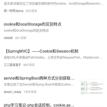
该文章详细对比了浏览器存储机制中的cookie、localStorage和sessionStorage的不同之处，以及各自的适用场景。
周一同学Zelina
959
cookie和localStorage的区别特点
cookie和localStorage的区别特点
lvbb66
461
【SpringMVC】——Cookie和Session机制
获取URL中参数@PathVarible，上传文件@RequestPart，HttpServerlet（getCookies()方法，getAttribute方法，setAttribute方法，）HttpSession(getAttribute方法)，@SessionAttribute
三三是该溜子
895
servlet和SpringBoot两种方式分别获取Cookie和Session方式比较（带源码） —— 图文并茂 两种方式获取Header
文章比较了在Servlet和Spring Boot中获取Cookie、Session和Header的方法，并提供了相应的代码实例，展示了两种方式在实际应用中的异同。
dream_ready
1939
php学习笔记-php会话控制，cookie,session的使用，cookie自动登录和session 图书上传信息添加和修改例子-day07