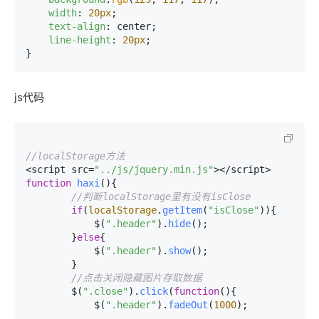
width
: 
20px
;

text-align
: center;

line-height
: 
20px
;

}    
js代码
//localStorage方法
<script src=
"../js/jquery.min.js"
function
haxi
(
){

//判断localStorage里有没有isClose
if
(
localStorage
.
getItem
(
"isClose"
)){        
            $(
".header"
).
hide
();

        }
else
{

            $(
".header"
).
show
();

        }

//点击关闭隐藏图片存取数据
        $(
".close"
).
click
(
function
(
){

            $(
".header"
).
fadeOut
(
1000
);
