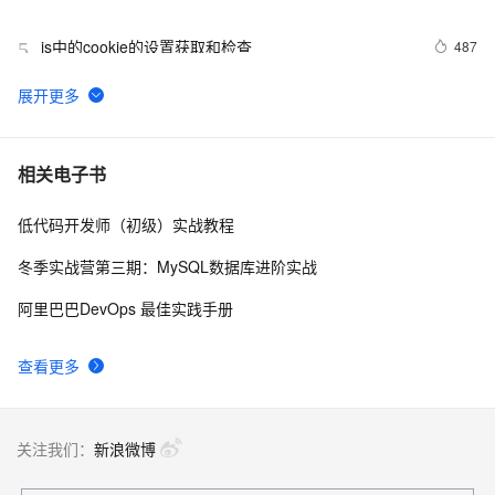
js中的cookie的设置获取和检查
487
5
SYN Cookie技术原理
3
6
Vue项目使用Cookie，以Json格式存入与读取Cookie，
10
7
相关电子书
设置过期时间以及删除操作
低代码开发师（初级）实战教程
Python的cookie处理分享
557
8
冬季实战营第三期：MySQL数据库进阶实战
浏览器同源策略问题 - Cookie访问限制
1
9
阿里巴巴DevOps 最佳实践手册
解决浏览器存储问题，不得不了解的cookie、
9
10
查看更多
localStorage和sessionStorage
关注我们：
新浪微博