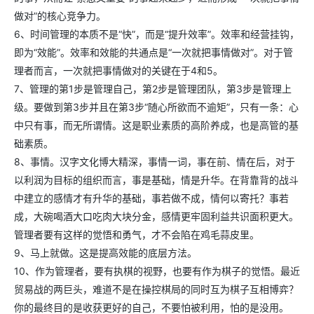
做对”的核心竞争力。
6、时间管理的本质不是“快”，而是“提升效率”。效率和经营挂钩，
即为“效能”。效率和效能的共通点是“一次就把事情做对”。对于管
理者而言，一次就把事情做对的关键在于4和5。
7、管理的第1步是管理自己，第2步是管理团队，第3步是管理上
级。要做到第3步并且在第3步“随心所欲而不逾矩”，只有一条：心
中只有事，而无所谓情。这是职业素质的高阶养成，也是高管的基
础素质。
8、事情。汉字文化博大精深，事情一词，事在前、情在后，对于
以利润为目标的组织而言，事是基础，情是升华。在背靠背的战斗
中建立的感情才有升华的基础，事若做不成，情何以寄托？事若
成，大碗喝酒大口吃肉大块分金，感情更牢固利益共识面积更大。
管理者要有这样的觉悟和勇气，才不会陷在鸡毛蒜皮里。
9、马上就做。这是提高效能的底层方法。
10、作为管理者，要有执棋的视野，也要有作为棋子的觉悟。最近
贸易战的两巨头，难道不是在操控棋局的同时互为棋子互相博弈？
你的最终目的是收获更好的自己，不要怕被利用，怕的是没用。