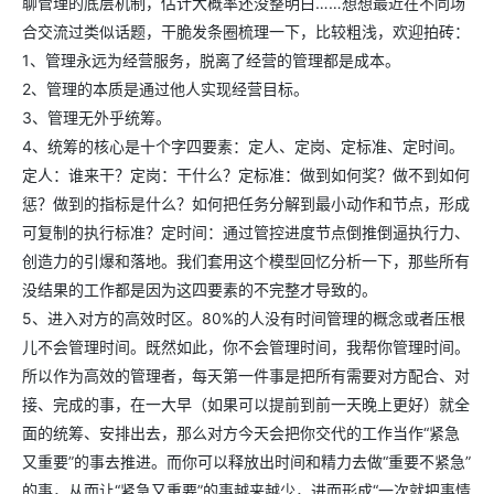
聊管理的底层机制，估计大概率还没整明白……想想最近在不同场
合交流过类似话题，干脆发条圈梳理一下，比较粗浅，欢迎拍砖：
1、管理永远为经营服务，脱离了经营的管理都是成本。
2、管理的本质是通过他人实现经营目标。
3、管理无外乎统筹。
4、统筹的核心是十个字四要素：定人、定岗、定标准、定时间。
定人：谁来干？定岗：干什么？定标准：做到如何奖？做不到如何
惩？做到的指标是什么？如何把任务分解到最小动作和节点，形成
可复制的执行标准？定时间：通过管控进度节点倒推倒逼执行力、
创造力的引爆和落地。我们套用这个模型回忆分析一下，那些所有
没结果的工作都是因为这四要素的不完整才导致的。
5、进入对方的高效时区。80%的人没有时间管理的概念或者压根
儿不会管理时间。既然如此，你不会管理时间，我帮你管理时间。
所以作为高效的管理者，每天第一件事是把所有需要对方配合、对
接、完成的事，在一大早（如果可以提前到前一天晚上更好）就全
面的统筹、安排出去，那么对方今天会把你交代的工作当作“紧急
又重要”的事去推进。而你可以释放出时间和精力去做“重要不紧急”
的事，从而让“紧急又重要”的事越来越少，进而形成“一次就把事情