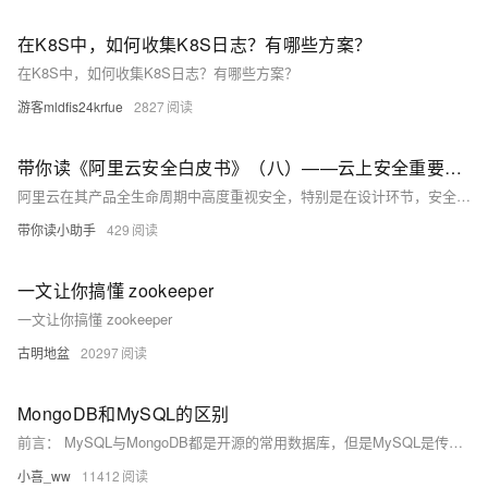
在K8S中，如何收集K8S日志？有哪些方案？
在K8S中，如何收集K8S日志？有哪些方案？
游客mldfis24krfue
2827
带你读《阿里云安全白皮书》（八）——云上安全重要支柱（2）
阿里云在其产品全生命周期中高度重视安全，特别是在设计环节，安全团队会进行全面的威胁建模和安全架构设计，确保产品在部署、网络、应用等各层面的安全性。阿里云具备一票否决权，确保所有产品在上线前都经过严格的安全审核。针对租户隔离问题，阿里云在虚拟化、网络、网关、应用和主机等多个层级实施了纵深防御体系，确保云环境的安全。
带你读小助手
429
一文让你搞懂 zookeeper
一文让你搞懂 zookeeper
古明地盆
20297
MongoDB和MySQL的区别
前言： MySQL与MongoDB都是开源的常用数据库，但是MySQL是传统的关系型数据库，MongoDB则是非关系型数据库，也叫文档型数据库，是一种NoSQL的数据库。它们各有各的优点，关键是看用在什么地方。
小喜_ww
11412