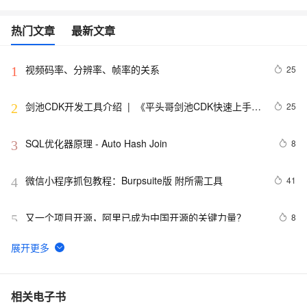
热门文章
最新文章
视频码率、分辨率、帧率的关系
25
1
剑池CDK开发工具介绍  |  《平头哥剑池CDK快速上手指
25
2
南》第一章
SQL优化器原理 - Auto Hash Join
8
3
微信小程序抓包教程：Burpsuite版 附所需工具
41
4
又一个项目开源，阿里已成为中国开源的关键力量？
8
5
tailwindcss使用教程
4
6
我的博客即将入驻“云栖社区”，诚邀技术同仁一同入驻。
5
7
相关电子书