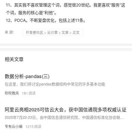
11、其实我不喜欢管理这个词，感觉很20世纪。我更喜欢“服务”这
个词，服务的核心是“利他”。
12、PDCA。不断复盘优化，包括上述11条。
来 源：
开发者社区
>
云计算
>
文章
> 正文
相关文章
数据分析-pandas(三)
在这里，我们将讨论pandas数据结构中常见的许多基本功能
吹吹晚风
181
阿里云亮相2025可信云大会，获中国信通院多项权威认证
2025年7月22-23日，由中国信息通信研究院、中国通信标准化协会联合主办的“2025可信云大会”在北京举行。本届大会以“云智融合，可信未来”为主题，汇聚业内专家、头部企业、行业代表等超300人参会，共同探讨人工智能与云计算融合发展的新趋势。 作为国内云计算领域的技术引领者，阿里云在本届大会获得多项权威认证及行业认可，并全面分享在智算服务、一云多芯、可运营云等领域的创新实践，为政企客户打造AI时代的智能化新引擎。
专有云小编
1215