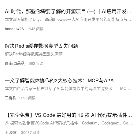
AI 时代，那些你需要了解的开源项目 (一) ｜AI应用开发平台篇
本文深入解析了Dify、n8n和Flowise三大AI应用开发平台的功能特点与适用场景。在AI技术日益普及的今天，这些工具让非专业人士也能轻松构建AI应用，助力企业实现智能化转型。并介绍了快速部署的方案
hanans426
1945
解决Redis缓存数据类型丢失问题
解决Redis缓存数据类型丢失问题
图南(母晶晶)
662
一文了解智能体协作的2大核心技术：MCP与A2A
本文由产品专家三桥君介绍了AI智能体协作中的两项关键技术——MCP（模型上下文协议）和A2A（智能体协作协议）。MCP作为智能体的"操作工具箱"，支持安全调用外部工具和资源；A2A则提供智能体间的"语言与组织能力"，实现异构智能体的发现与协同。三桥君通过应用场景分析，展示了这两项技术在跨云协作、汽车维修服务链等领域的实践价值，并指出它们将推动智能体技术向更高效的协作方向发展。
三桥君
1295
【完全免费】VS Code 最好用的 12 款 AI 代码提示插件！！！
🎉 探索12款免费VSCode AI代码提示插件：Codeium、Codegeex、CodeFuse、TONGYI Lingma、Comate、iFlyCode、Fitten Code、Bito AI、Mintlify Doc Writer、Kodezi AI、aiXcoder、IntelliCode。这些插件提供智能补全、代码生成、注释、优化，支持多种语言，提升编程效率！🚀👩‍💻👨‍💻
王法强1
30087