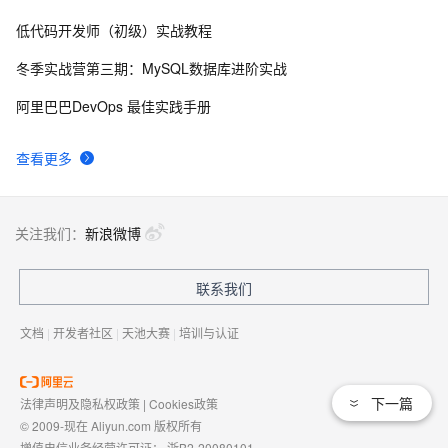
低代码开发师（初级）实战教程
思科路由器的密码恢复
4
8
冬季实战营第三期：MySQL数据库进阶实战
有一种忙，叫做很有希望
6
9
阿里巴巴DevOps 最佳实践手册
深度优先搜索的图文介绍
3
10
查看更多
关注我们：
新浪微博
联系我们
文档
|
开发者社区
|
天池大赛
|
培训与认证
下一篇
法律声明及隐私权政策
|
Cookies政策
© 2009-现在 Aliyun.com 版权所有
增值电信业务经营许可证：
浙B2-20080101