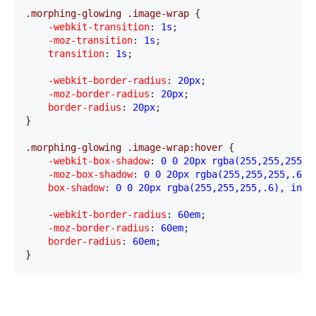
.morphing-glowing .image-wrap 
{
    -webkit-transition
:
 1s
;
    -moz-transition
:
 1s
;
    transition
:
 1s
;
    -webkit-border-radius
:
 20px
;
    -moz-border-radius
:
 20px
;
    border-radius
:
 20px
;

}
.morphing-glowing .image-wrap:hover 
{
    -webkit-box-shadow
:
 0 0 20px rgba(255,255,255,.
    -moz-box-shadow
:
 0 0 20px rgba(255,255,255,.6),
    box-shadow
:
 0 0 20px rgba(255,255,255,.6), inse
    -webkit-border-radius
:
 60em
;
    -moz-border-radius
:
 60em
;
    border-radius
:
 60em
;

}