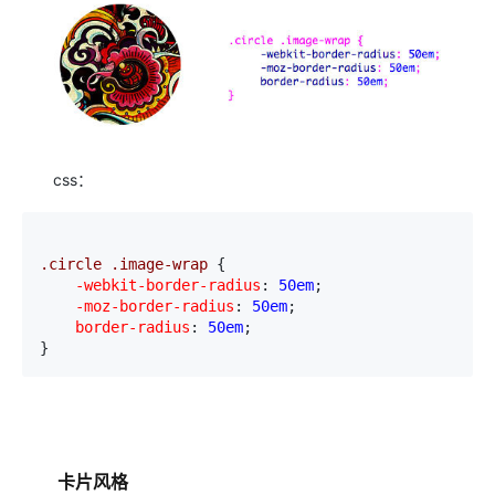
css：
.circle .image-wrap 
{
    -webkit-border-radius
:
 50em
;
    -moz-border-radius
:
 50em
;
    border-radius
:
 50em
;

}
卡片风格