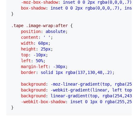
    -moz-box-shadow
:
 inset 0 0 2px rgba(0,0,0,.7), 
    box-shadow
:
 inset 0 0 2px rgba(0,0,0,.7), inset
}
.tape .image-wrap:after 
{
    position
:
 absolute
;
    content
:
 ' '
;
    width
:
 60px
;
    height
:
 25px
;
    top
:
 -10px
;
    left
:
 50%
;
    margin-left
:
 -30px
;
    border
:
 solid 1px rgba(137,130,48,.2)
;
    background
:
 -moz-linear-gradient(top, rgba(254,
    background
:
 -webkit-gradient(linear, left top, 
    background
:
 linear-gradient(top, rgba(254,243,1
    -webkit-box-shadow
:
 inset 0 1px 0 rgba(255,255,
}