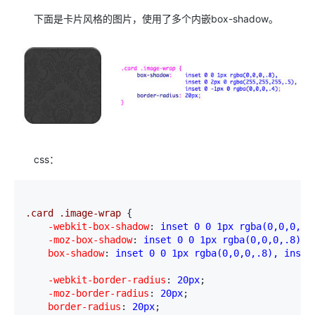
下面是卡片风格的图片，使用了多个内嵌box-shadow。
css：
.card .image-wrap 
{
    -webkit-box-shadow
:
 inset 0 0 1px rgba(0,0,0,.8
    -moz-box-shadow
:
 inset 0 0 1px rgba(0,0,0,.8), 
    box-shadow
:
 inset 0 0 1px rgba(0,0,0,.8), inset
    -webkit-border-radius
:
 20px
;
    -moz-border-radius
:
 20px
;
    border-radius
:
 20px
;
