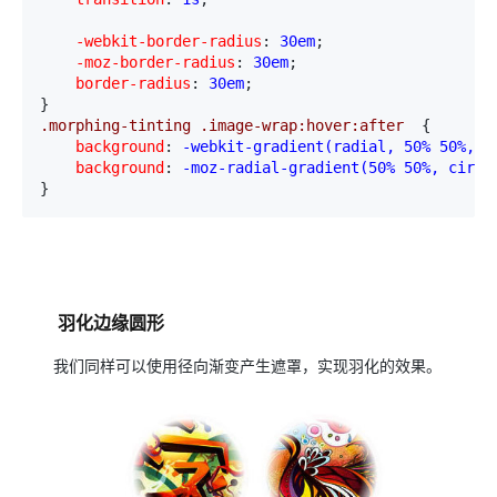
    -webkit-border-radius
:
 30em
;
    -moz-border-radius
:
 30em
;
    border-radius
:
 30em
;

}
.morphing-tinting .image-wrap:hover:after  
{
    background
:
 -webkit-gradient(radial, 50% 50%, 4
    background
:
 -moz-radial-gradient(50% 50%, circl
}
羽化边缘圆形
我们同样可以使用径向渐变产生遮罩，实现羽化的效果。