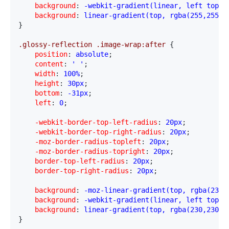
    background
:
 -webkit-gradient(linear, left top, 
    background
:
 linear-gradient(top, rgba(255,255,2
}
.glossy-reflection .image-wrap:after 
{
    position
:
 absolute
;
    content
:
 ' '
;
    width
:
 100%
;
    height
:
 30px
;
    bottom
:
 -31px
;
    left
:
 0
;
    -webkit-border-top-left-radius
:
 20px
;
    -webkit-border-top-right-radius
:
 20px
;
    -moz-border-radius-topleft
:
 20px
;
    -moz-border-radius-topright
:
 20px
;
    border-top-left-radius
:
 20px
;
    border-top-right-radius
:
 20px
;
    background
:
 -moz-linear-gradient(top, rgba(230,
    background
:
 -webkit-gradient(linear, left top, 
    background
:
 linear-gradient(top, rgba(230,230,2
}