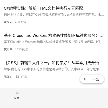
C#编程实践：解析HTML文档并执行元素匹配
通过上述步骤，可以在C#中有效地解析HTML文档并执行元素匹配。HtmlAgilityPack提供了一个强大而灵活的工具集，可以处理各种HTML解析任务。
蓝易云
430
基于 Cloudflare Workers 构建高性能知识库镜像服务：反向代理与 HTML 动态重写实践
基于Cloudflare Workers构建的边缘计算镜像服务，通过反向代理、HTML动态重写与智能缓存，优化维基百科等知识平台的访问性能。支持路径映射、安全头清理与容错回退，实现免运维、低延迟、高可用的Web加速方案，适用于教育、科研等合规场景。
杖雍皓
1455
【CSS】前端三大件之一，如何学好？从基本用法开始吧！（三）：元素继承关系、层叠样式规则、字体属性、文本属性；针对字体和文本作样式修改
继承 我们的CSS中很多的属性也是可以继承的，其中相当一部分是跟文字的相关的，比如说颜色、字体、字号。 当然还有一部分是不能继承的。 例如边框、内外边距。 层叠 层叠是CSS的核心机制。 层叠的工作机制： 当元素的同一个样式属性有多种样式值的时候，CSS就是靠层叠机制来决定最终应用哪种样式。 层叠规则： 层叠规则一：找到应用给每个元素和属性的声明。 说明：浏览器在加载每个页面时，都会据此查找到每条CSS规则， 并标识出所有受到影响的HTML元素。
凉凉心.
321
下一篇
仿真银行app下载安装， 银行卡虚拟余额制作app，用html+css+js实现逼真娱乐工具
这是一个简单的银行账户模拟器项目，用于学习前端开发基础。用户可进行存款、取款操作，所有数据存储于浏览器内存中
目录
游客ib7xsk7hcucuo
3355