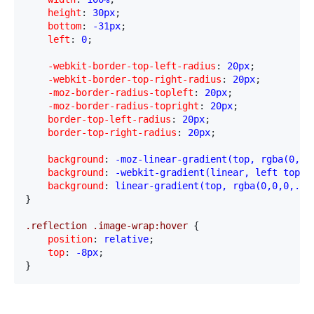
    height
:
 30px
;
    bottom
:
 -31px
;
    left
:
 0
;
    -webkit-border-top-left-radius
:
 20px
;
    -webkit-border-top-right-radius
:
 20px
;
    -moz-border-radius-topleft
:
 20px
;
    -moz-border-radius-topright
:
 20px
;
    border-top-left-radius
:
 20px
;
    border-top-right-radius
:
 20px
;
    background
:
 -moz-linear-gradient(top, rgba(0,0,
    background
:
 -webkit-gradient(linear, left top, 
    background
:
 linear-gradient(top, rgba(0,0,0,.3)
}
.reflection .image-wrap:hover 
{
    position
:
 relative
;
    top
:
 -8px
;

}