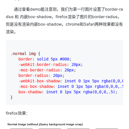
通过查看demo能注意到，我们为第一行图片设置了border-ra
dius 和 内嵌box-shadow。firefox渲染了图片的border-radius，
但是没有渲染内嵌box-shadow。chrome和Safari两种效果都没有
渲染。
.normal img 
{
　　border
:
 solid 5px #000
;
　　-webkit-border-radius
:
 20px
;
　　-moz-border-radius
:
 20px
;
　　border-radius
:
 20px
;
　　-webkit-box-shadow
:
 inset 0 1px 5px rgba(0,0,0,.
　　-moz-box-shadow
:
 inset 0 1px 5px rgba(0,0,0,.5)
;
　　box-shadow
:
 inset 0 1px 5px rgba(0,0,0,.5)
;

} 
firefox效果：