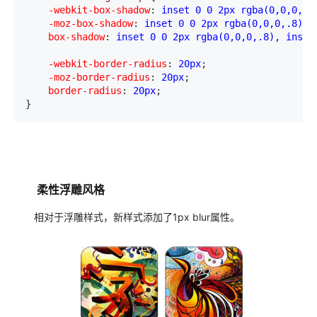
    -webkit-box-shadow
:
 inset 0 0 2px rgba(0,0,0,.8
    -moz-box-shadow
:
 inset 0 0 2px rgba(0,0,0,.8), 
    box-shadow
:
 inset 0 0 2px rgba(0,0,0,.8), inset
    -webkit-border-radius
:
 20px
;
    -moz-border-radius
:
 20px
;
    border-radius
:
 20px
;

}
柔性浮雕风格
相对于浮雕样式，新样式添加了1px blur属性。