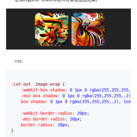
css：
.cut-out .image-wrap 
{
    -webkit-box-shadow
:
 0 1px 0 rgba(255,255,255,.2
    -moz-box-shadow
:
 0 1px 0 rgba(255,255,255,.2), 
    box-shadow
:
 0 1px 0 rgba(255,255,255,.2), inset
    -webkit-border-radius
:
 20px
;
    -moz-border-radius
:
 20px
;
    border-radius
:
 20px
;

}