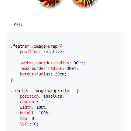
css：
.feather .image-wrap 
{
    position
:
 relative
;
    -webkit-border-radius
:
 30em
;
    -moz-border-radius
:
 30em
;
    border-radius
:
 30em
;

}
.feather .image-wrap:after  
{
    position
:
 absolute
;
    content
:
 ' '
;
    width
:
 100%
;
    height
:
 100%
;
    top
:
 0
;
    left
:
 0
;