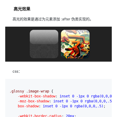
高光效果
高光的效果是通过为元素添加 :after 伪类实现的。
css：
.glossy .image-wrap 
{
    -webkit-box-shadow
:
 inset 0 -1px 0 rgba(0,0,0,.
    -moz-box-shadow
:
 inset 0 -1px 0 rgba(0,0,0,.5)
;
    box-shadow
:
 inset 0 -1px 0 rgba(0,0,0,.5)
;
    -webkit-border-radius
:
 20px
;