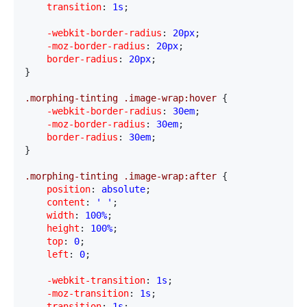
    transition
:
 1s
;
    -webkit-border-radius
:
 20px
;
    -moz-border-radius
:
 20px
;
    border-radius
:
 20px
;

}
.morphing-tinting .image-wrap:hover 
{
    -webkit-border-radius
:
 30em
;
    -moz-border-radius
:
 30em
;
    border-radius
:
 30em
;

}
.morphing-tinting .image-wrap:after 
{
    position
:
 absolute
;
    content
:
 ' '
;
    width
:
 100%
;
    height
:
 100%
;
    top
:
 0
;
    left
:
 0
;
    -webkit-transition
:
 1s
;
    -moz-transition
:
 1s
;
    transition
:
 1s
;