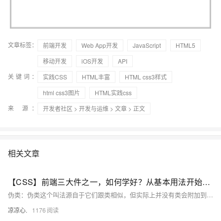
文章标签：
前端开发
Web App开发
JavaScript
HTML5
移动开发
iOS开发
API
关键词：
实践CSS
HTML丰富
HTML css3样式
html css3图片
HTML实践css
来 源：
开发者社区
>
开发与运维
>
文章
> 正文
相关文章
【CSS】前端三大件之一，如何学好？从基本用法开始吧！（二）：CSS伪类：UI伪类、结构化伪类；通过伪类获得子元素的第n个元素；创建一个伪元素展示在页面中；获得最后一个元素；处理聚焦元素的样式
伪类：伪类这个叫法源自于它们跟类相似，但实际上并没有类会附加到标记中的标签上。 伪类分为两种(以及新增的伪类选择器)： UI伪类：会在HTML元素处于某种状态时(例如：鼠标指针位于连接上)，为该元素应用CSS样式。 :hover 结构化伪类：会在标记中存在某种结构上的关系时 例如： 某元素是一组元素中的第一个或最后一个，为该元素应用CSS样式。 :not和:target(CSS3新增的两个特殊的伪类选择器)
凉凉心.
1176