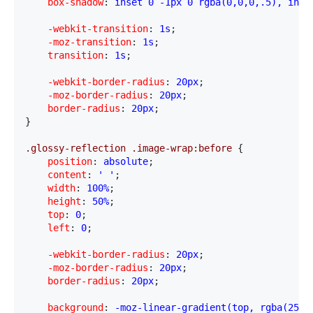
    box-shadow
:
 inset 0 -1px 0 rgba(0,0,0,.5), inse
    -webkit-transition
:
 1s
;
    -moz-transition
:
 1s
;
    transition
:
 1s
;
    -webkit-border-radius
:
 20px
;
    -moz-border-radius
:
 20px
;
    border-radius
:
 20px
;

}
.glossy-reflection .image-wrap:before 
{
    position
:
 absolute
;
    content
:
 ' '
;
    width
:
 100%
;
    height
:
 50%
;
    top
:
 0
;
    left
:
 0
;
    -webkit-border-radius
:
 20px
;
    -moz-border-radius
:
 20px
;
    border-radius
:
 20px
;
    background
:
 -moz-linear-gradient(top, rgba(255,