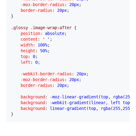
    -moz-border-radius
:
 20px
;
    border-radius
:
 20px
;

}
.glossy .image-wrap:after 
{
    position
:
 absolute
;
    content
:
 ' '
;
    width
:
 100%
;
    height
:
 50%
;
    top
:
 0
;
    left
:
 0
;
    -webkit-border-radius
:
 20px
;
    -moz-border-radius
:
 20px
;
    border-radius
:
 20px
;
    background
:
 -moz-linear-gradient(top, rgba(255,
    background
:
 -webkit-gradient(linear, left top, 
    background
:
 linear-gradient(top, rgba(255,255,2
}