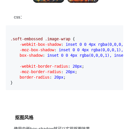
css：
.soft-embossed .image-wrap 
{
    -webkit-box-shadow
:
 inset 0 0 4px rgba(0,0,0,1)
    -moz-box-shadow
:
 inset 0 0 4px rgba(0,0,0,1), i
    box-shadow
:
 inset 0 0 4px rgba(0,0,0,1), inset 
    -webkit-border-radius
:
 20px
;
    -moz-border-radius
:
 20px
;
    border-radius
:
 20px
;

}
抠图风格
使用内嵌box-shadow就可以实现抠图效果。