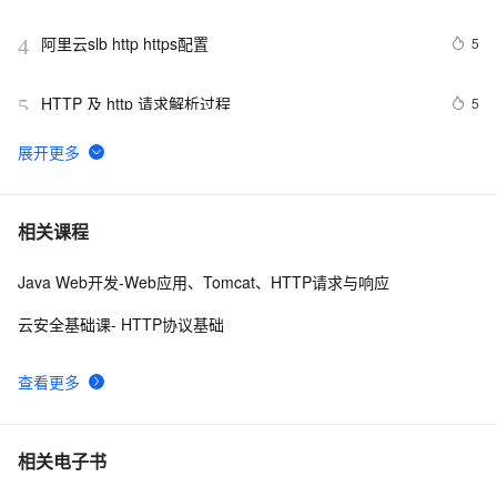
Transitional//EN" 
"http://www.w3.org/TR/xhtml1/DTD/xhtml1-strict.dtd">

阿里云slb http https配置
5
4
<html><head><meta http-equiv="Cont
HTTP 及 http 请求解析过程 
5
5
Jmeter系列（21）- 详解 HTTP Request 
4
6
<!DOCTYPE html PUBLIC "-//W3C//DTD XHTML 1.0 
8
7
相关课程
Transitional//EN" 
"http://www.w3.org/TR/xhtml1/DTD/xhtml1-strict.dtd">

Java Web开发-Web应用、Tomcat、HTTP请求与响应
前端常见的HTTP状态码
7
8
<html><head><meta http-equiv="Cont
云安全基础课- HTTP协议基础
GrayLog使用HTTP JSONPath方式调用微步在线云API
16
9
识别威胁IP
查看更多
<!DOCTYPE html PUBLIC "-//W3C//DTD XHTML 1.0 
6
10
Transitional//EN" 
"http://www.w3.org/TR/xhtml1/DTD/xhtml1-strict.dtd">

相关电子书
<html><head><meta http-equiv="Cont