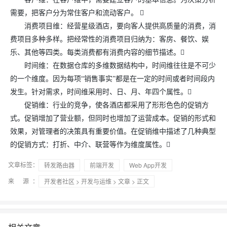
需要，把客户分为常住客户和流动客户。 
消费项目维：经营星级酒店，要向客人提供高质量的消费，消
费项目多种多样。把经常性的消费项目归纳为：客房、餐饮、娱
乐、其他等四类。每类消费都有消费内容的细节描述。
时间维：在数据仓库的多维数据结构中，时间维往往是不可少
的一个维度。因为每项“销售事实”都是在一定的时间或者时间段内
发生。针对需求，时间维采用时、日、月、年四个属性。
促销维：行业的竞争，使各酒店都采用了形形色色的促销方
式。促销增加了营业额，但同时也增加了运营成本。促销的形式和
效果，对管理者的决策具有重要价值。在促销维中描述了几种典型
的促销方式：打折、中介、联营等作为维度属性。
文章标签：
转发路由器
前端开发
Web App开发
来 源：
开发者社区
>
开发与运维
>
文章
> 正文