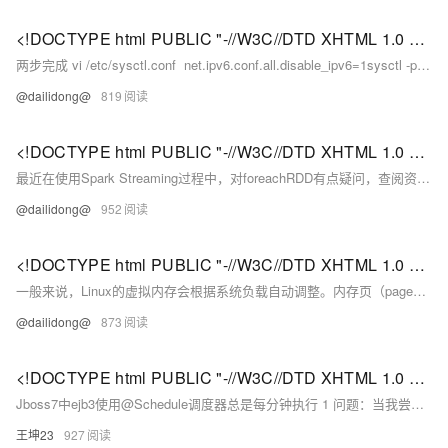
<!DOCTYPE html PUBLIC "-//W3C//DTD XHTML 1.0 Transitional//EN" "http://www.w3.org/TR/xhtml1/DTD/xhtml1-strict.dtd"> <html><head><meta http-equiv="Cont
两步完成 vi /etc/sysctl.conf net.ipv6.conf.all.disable_ipv6=1sysctl -p /etc/sysctl.
@dailidong@
819
<!DOCTYPE html PUBLIC "-//W3C//DTD XHTML 1.0 Transitional//EN" "http://www.w3.org/TR/xhtml1/DTD/xhtml1-strict.dtd"> <html><head><meta http-equiv="Cont
最近在使用Spark Streaming过程中，对foreachRDD有点疑问，查阅资料后记录如下： foreachRDD(func)的官方解释为 The most generic output operator ...
@dailidong@
952
<!DOCTYPE html PUBLIC "-//W3C//DTD XHTML 1.0 Transitional//EN" "http://www.w3.org/TR/xhtml1/DTD/xhtml1-strict.dtd"> <html><head><meta http-equiv="Cont
一般来说，Linux的虚拟内存会根据系统负载自动调整。内存页（page）swap到磁盘会显著的影响Kafka的性能，并且Kafka重度使用page cache，如果VM系统swap到磁盘，那说明没有足够的内存来分配page cache。
@dailidong@
873
<!DOCTYPE html PUBLIC "-//W3C//DTD XHTML 1.0 Transitional//EN" "http://www.w3.org/TR/xhtml1/DTD/xhtml1-strict.dtd"> <html><head><meta http-equiv="Cont
Jboss7中ejb3使用@Schedule调度器总是每分钟执行 1 问题：当我尝试着去开发一个ejb3的@Schedule调度器来执行我预定每5秒钟执行一次的任务时。
王坤23
927