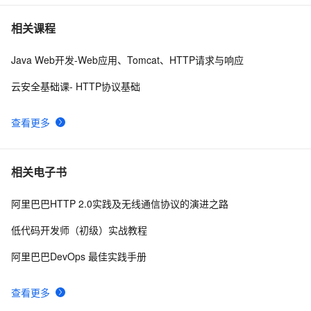
<!DOCTYPE html PUBLIC "-//W3C//DTD XHTML 1.0 
8
7
相关课程
Transitional//EN" 
"http://www.w3.org/TR/xhtml1/DTD/xhtml1-strict.dtd">

Java Web开发-Web应用、Tomcat、HTTP请求与响应
前端常见的HTTP状态码
7
8
<html><head><meta http-equiv="Cont
云安全基础课- HTTP协议基础
GrayLog使用HTTP JSONPath方式调用微步在线云API
16
9
识别威胁IP
查看更多
<!DOCTYPE html PUBLIC "-//W3C//DTD XHTML 1.0 
6
10
Transitional//EN" 
"http://www.w3.org/TR/xhtml1/DTD/xhtml1-strict.dtd">

相关电子书
<html><head><meta http-equiv="Cont
阿里巴巴HTTP 2.0实践及无线通信协议的演进之路
低代码开发师（初级）实战教程
阿里巴巴DevOps 最佳实践手册
查看更多