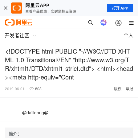
打开 APP
开发者社区
个人
<!DOCTYPE html PUBLIC "-//W3C//DTD XHT
ML 1.0 Transitional//EN" "http://www.w3.org/T
R/xhtml1/DTD/xhtml1-strict.dtd"> <html><head
><meta http-equiv="Cont
2019-06-01
808
版权
举报
@dailidong@
简介：