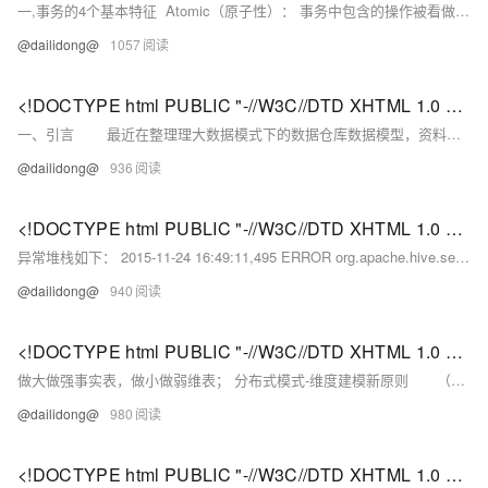
一,事务的4个基本特征 Atomic（原子性）： 事务中包含的操作被看做一个逻辑单元，这个逻辑单元中的操作要 么全部成功，要么全部失败。
@dailidong@
1057
<!DOCTYPE html PUBLIC "-//W3C//DTD XHTML 1.0 Transitional//EN" "http://www.w3.org/TR/xhtml1/DTD/xhtml1-strict.dtd"> <html><head><meta http-equiv="Cont
一、引言 最近在整理理大数据模式下的数据仓库数据模型，资料来自互联网和读过的数据仓库理论和实践相关。 二、3NF （1）1NF-无重复的列 数据库表的每一列都是不可分割的基本数据项，同一列中不能有多个值，即实体中的某个属性不能有多个值或者不能有重复的属性。
@dailidong@
936
<!DOCTYPE html PUBLIC "-//W3C//DTD XHTML 1.0 Transitional//EN" "http://www.w3.org/TR/xhtml1/DTD/xhtml1-strict.dtd"> <html><head><meta http-equiv="Cont
异常堆栈如下： 2015-11-24 16:49:11,495 ERROR org.apache.hive.service.
@dailidong@
940
<!DOCTYPE html PUBLIC "-//W3C//DTD XHTML 1.0 Transitional//EN" "http://www.w3.org/TR/xhtml1/DTD/xhtml1-strict.dtd"> <html><head><meta http-equiv="Cont
做大做强事实表，做小做弱维表； 分布式模式-维度建模新原则 （1）以值代键：针对键值唯一的维表，除非必要，否则不引入维表，如IP地址维表，采用IP作为维表的主键，事实表中存储IP值； （2）合理分表：传统关系型数据仓库存在多表整合的冲动，如上图Event事实表，各种Acount Ind，Finance Ind等，用来扩展表的通用性，试图把所有的数据都存储到一张表 中。
@dailidong@
980
<!DOCTYPE html PUBLIC "-//W3C//DTD XHTML 1.0 Transitional//EN" "http://www.w3.org/TR/xhtml1/DTD/xhtml1-strict.dtd"> <html><head><meta http-equiv="Cont