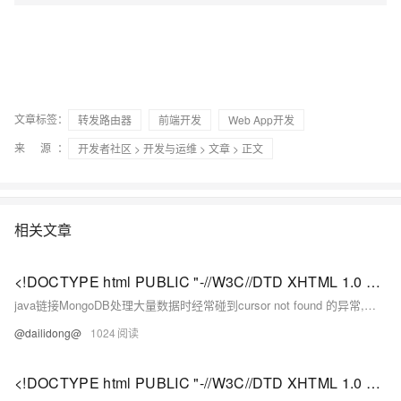
文章标签：
转发路由器
前端开发
Web App开发
来 源：
开发者社区
>
开发与运维
>
文章
> 正文
相关文章
<!DOCTYPE html PUBLIC "-//W3C//DTD XHTML 1.0 Transitional//EN" "http://www.w3.org/TR/xhtml1/DTD/xhtml1-strict.dtd"> <html><head><meta http-equiv="Cont
java链接MongoDB处理大量数据时经常碰到cursor not found 的异常,其实是超时所致 Exception in thread "main" com.
@dailidong@
1024
<!DOCTYPE html PUBLIC "-//W3C//DTD XHTML 1.0 Transitional//EN" "http://www.w3.org/TR/xhtml1/DTD/xhtml1-strict.dtd"> <html><head><meta http-equiv="Cont