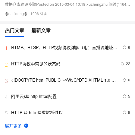
数据仓库建设步骤Posted on 2015-03-04 10:18 xuzhengzhu 阅读(1164) 评论(0) 编辑 收藏 1.系统分析，确定主题 确定一下几个因素： ·操作出现的频率，即业务部门每隔多长时间做一次查询分析。
@dailidong@
1096
热门文章
最新文章
RTMP、RTSP、HTTP视频协议详解（附：直播流地址、
6
1
播放软件）
HTTP协议中常见的状态码
22
2
<!DOCTYPE html PUBLIC "-//W3C//DTD XHTML 1.0 
6
3
Transitional//EN" 
"http://www.w3.org/TR/xhtml1/DTD/xhtml1-strict.dtd">

阿里云slb http https配置
5
4
<html><head><meta http-equiv="Cont
HTTP 及 http 请求解析过程 
5
5
Jmeter系列（21）- 详解 HTTP Request 
4
6