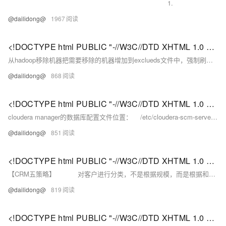
1.
@dailidong@
1967
<!DOCTYPE html PUBLIC "-//W3C//DTD XHTML 1.0 Transitional//EN" "http://www.w3.org/TR/xhtml1/DTD/xhtml1-strict.dtd"> <html><head><meta http-equiv="Cont
从hadoop移除机器把需要移除的机器增加到exclueds文件中，强制刷新datanode列表，等待decommission 状态正常后，即可停机下架，如有必要在namenode执行balancer操作。
@dailidong@
868
<!DOCTYPE html PUBLIC "-//W3C//DTD XHTML 1.0 Transitional//EN" "http://www.w3.org/TR/xhtml1/DTD/xhtml1-strict.dtd"> <html><head><meta http-equiv="Cont
cloudera manager的数据库配置文件位置： /etc/cloudera-scm-server/db.properties
@dailidong@
851
<!DOCTYPE html PUBLIC "-//W3C//DTD XHTML 1.0 Transitional//EN" "http://www.w3.org/TR/xhtml1/DTD/xhtml1-strict.dtd"> <html><head><meta http-equiv="Cont
【CRM五策略】 对客户进行分类，不是根据规模，而是根据和你的关系，越细腻越好； 不定期更新客户资料，信息越全面越好； 主动对客户进行关怀，拿出你的诚意和...
@dailidong@
819
<!DOCTYPE html PUBLIC "-//W3C//DTD XHTML 1.0 Transitional//EN" "http://www.w3.org/TR/xhtml1/DTD/xhtml1-strict.dtd"> <html><head><meta http-equiv="Cont