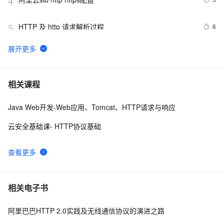
4
<html><head><meta http-equiv="Cont
HTTP 及 http 请求解析过程 
6
5
GrayLog使用HTTP JSONPath方式调用微步在线云API
17
6
识别威胁IP
Jmeter系列（21）- 详解 HTTP Request 
4
7
相关课程
Java Web开发-Web应用、Tomcat、HTTP请求与响应
前端常见的HTTP状态码
7
8
云安全基础课- HTTP协议基础
<!DOCTYPE html PUBLIC "-//W3C//DTD XHTML 1.0 
594
9
Transitional//EN" 
查看更多
"http://www.w3.org/TR/xhtml1/DTD/xhtml1-strict.dtd">

<!DOCTYPE html PUBLIC "-//W3C//DTD XHTML 1.0 
641
10
<html><head><meta http-equiv="Cont
Transitional//EN" 
"http://www.w3.org/TR/xhtml1/DTD/xhtml1-strict.dtd">

相关电子书
<html><head><meta http-equiv="Cont
阿里巴巴HTTP 2.0实践及无线通信协议的演进之路