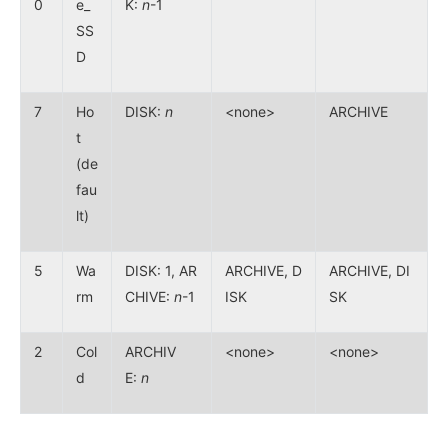
0
e_
K:
n
-1
SS
D
7
Ho
DISK:
n
<none>
ARCHIVE
t
(de
fau
lt)
5
Wa
DISK: 1, AR
ARCHIVE, D
ARCHIVE, DI
rm
CHIVE:
n
-1
ISK
SK
2
Col
ARCHIV
<none>
<none>
d
E:
n