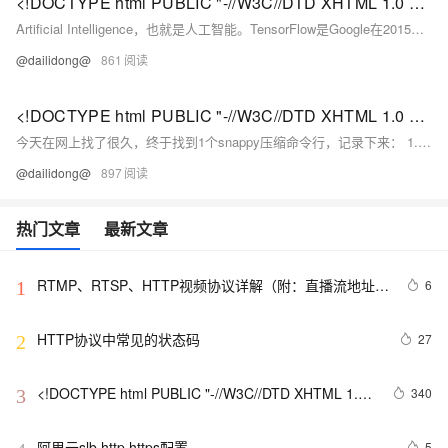
<!DOCTYPE html PUBLIC "-//W3C//DTD XHTML 1.0 Transitional//EN" "http://www.w3.org/TR/xhtml1/DTD/xhtml1-strict.dtd"> <html><head><meta http-equiv="Cont
Artificial Intelligence，也就是人工智能。TensorFlow是Google在2015年底开源的项目 TensorFlow的论文地址：http://download.
@dailidong@
861
<!DOCTYPE html PUBLIC "-//W3C//DTD XHTML 1.0 Transitional//EN" "http://www.w3.org/TR/xhtml1/DTD/xhtml1-strict.dtd"> <html><head><meta http-equiv="Cont
今天在网上找了很久，终于找到1个snappy压缩命令行，记录下来： 1.wget https://bootstrap.pypa.
@dailidong@
897
热门文章
最新文章
RTMP、RTSP、HTTP视频协议详解（附：直播流地址、
6
1
播放软件）
HTTP协议中常见的状态码
27
2
<!DOCTYPE html PUBLIC "-//W3C//DTD XHTML 1.0 
340
3
Transitional//EN" 
"http://www.w3.org/TR/xhtml1/DTD/xhtml1-strict.dtd">

阿里云slb http https配置
5