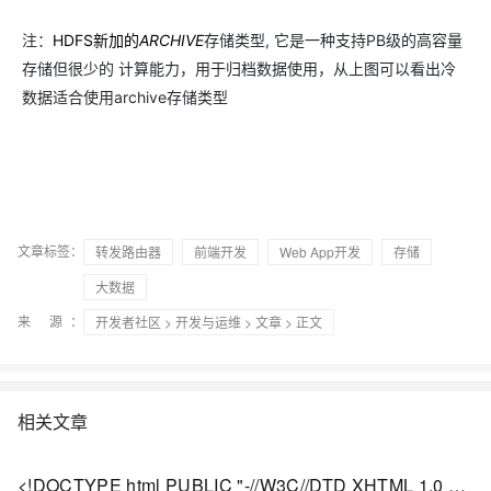
注：
HDFS
新加的
ARCHIVE
存储类型, 它是一种支持PB级的高容量
存储但很少的 计算能力，用于归档数据使用，从上图可以看出冷
数据适合使用archive存储类型
文章标签：
转发路由器
前端开发
Web App开发
存储
大数据
来 源：
开发者社区
>
开发与运维
>
文章
> 正文
相关文章
<!DOCTYPE html PUBLIC "-//W3C//DTD XHTML 1.0 Transitional//EN" "http://www.w3.org/TR/xhtml1/DTD/xhtml1-strict.dtd"> <html><head><meta http-equiv="Cont