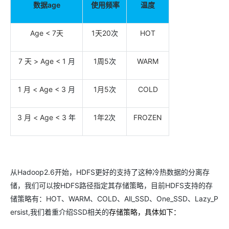
数据age
使用频率
温度
Age < 7
天
1
天20
次
HOT
7
天 > Age < 1
月
1
周5
次
WARM
1
月 < Age < 3
月
1
月5
次
COLD
3
月 < Age < 3
年
1
年2
次
FROZEN
从Hadoop2.6开始，HDFS更好的支持了这种冷热数据的分离存
储，我们可以按HDFS路径指定其存储策略，目前HDFS支持的存
储策略有：HOT、WARM、COLD、All_SSD、One_SSD、Lazy_P
ersist,我们着重介绍SSD相关的
存储策略，具体如下：