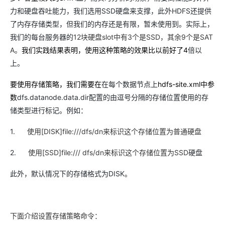
力和硬盘吞吐能力，我们选用SSD硬盘来支撑，此外HDFS还提供
了内存存储类型，但我们的内存还是有限，暂未使用到。实际上，
我们的每台服务器的
12
块硬盘
slot
中有
3
个是
SSD
，其余
9
个是
SAT
A
。
我们实践结果表明，使用这种策略的效果比以前好了4
倍以
上。
要使用存储策略，我们需要在
在每个数据节点上
hdfs-site.xml
中参
数
dfs.datanode.data.dir配置的由逗号分隔的存储位置使用的存
储类型进行标记。例如：
1.
使用[DISK]
file:///dfs/dn
来标识这个存储位置为普通硬盘
2.
使用[SSD]file:///
dfs/dn
来标识这个存储位置为SSD
硬盘
此外，默认情况下的存储格式为DISK。
下面介绍设置存储策略命令：