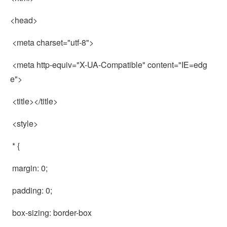
<head>
<meta charset="utf-8">
<meta http-equiv="X-UA-Compatible" content="IE=edg
e">
<title></title>
<style>
* {
margin: 0;
padding: 0;
box-sizing: border-box