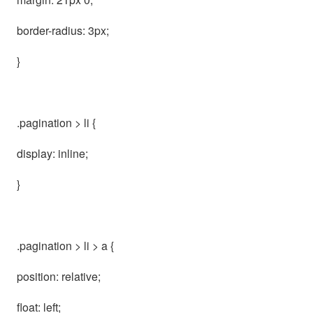
border-radius: 3px;
}
.pagination > li {
display: inline;
}
.pagination > li > a {
position: relative;
float: left;