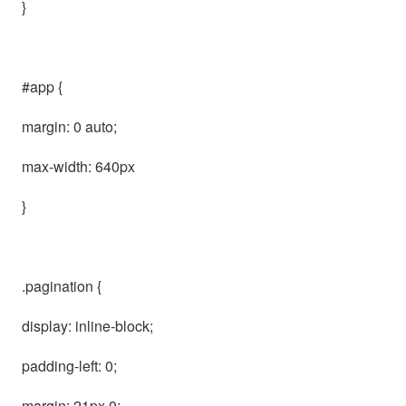
}
#app {
margin: 0 auto;
max-width: 640px
}
.pagination {
display: inline-block;
padding-left: 0;
margin: 21px 0;