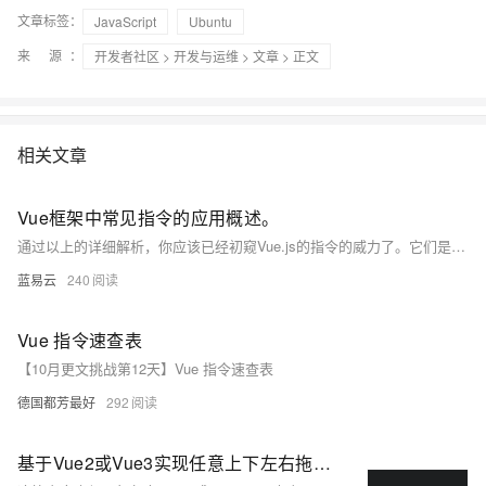
文章标签：
JavaScript
Ubuntu
来 源：
开发者社区
>
开发与运维
>
文章
> 正文
相关文章
Vue框架中常见指令的应用概述。
通过以上的详细解析，你应该已经初窥Vue.js的指令的威力了。它们是Vue声明式编程模型的核心之一，无论是构建简单的静态网站还是复杂的单页面应用，你都会经常用到。记住，尽管Vue提供了大量预定义的指令，你还可以创建自定义指令以满足特定的需求。为你的Vue应用程序加上这些功能增强器，让编码变得更轻松、更愉快吧！
蓝易云
240
Vue 指令速查表
【10月更文挑战第12天】Vue 指令速查表
德国都芳最好
292
基于Vue2或Vue3实现任意上下左右拖拽悬浮的元素，且配置为自定义的全局指令