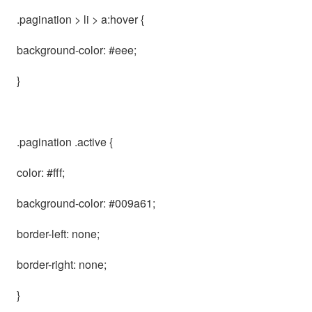
.pagination > li > a:hover {
background-color: #eee;
}
.pagination .active {
color: #fff;
background-color: #009a61;
border-left: none;
border-right: none;
}