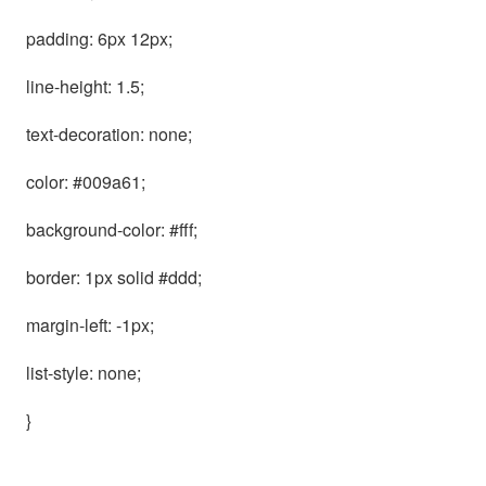
padding: 6px 12px;
line-height: 1.5;
text-decoration: none;
color: #009a61;
background-color: #fff;
border: 1px solid #ddd;
margin-left: -1px;
list-style: none;
}