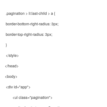
.pagination > li:last-child > a {
border-bottom-right-radius: 3px;
border-top-right-radius: 3px;
}
</style>
</head>
<body>
<div id="app">
<ul class="pagination">