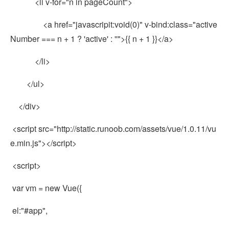
<li v-for="n in pageCount">
<a href="javascripit:void(0)" v-bind:class="active
Number === n + 1 ? 'active' : ''">{{ n + 1 }}</a>
</li>
</ul>
</div>
<script src="http://static.runoob.com/assets/vue/1.0.11/vu
e.min.js"></script>
<script>
var vm = new Vue({
el:"#app",