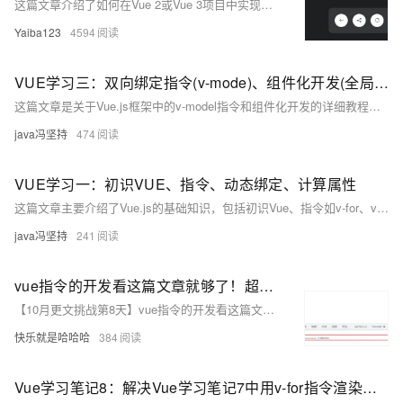
这篇文章介绍了如何在Vue 2或Vue 3项目中实现一个自定义的全局指令`v-dragSwitch`，用于创建可以任意方向拖拽并悬浮的元素，同时包含边界处理的逻辑。
Yaiba123
4594
VUE学习三：双向绑定指令(v-mode)、组件化开发(全局组件/局部组卷/组件通信)、组件化高级(slot插槽使用)
这篇文章是关于Vue.js框架中的v-model指令和组件化开发的详细教程，涵盖了从基础使用到高级功能的多个方面。
java冯坚持
474
VUE学习一：初识VUE、指令、动态绑定、计算属性
这篇文章主要介绍了Vue.js的基础知识，包括初识Vue、指令如v-for、v-on的使用、动态属性绑定（v-bind）、计算属性等概念与实践示例。
java冯坚持
241
vue指令的开发看这篇文章就够了！超详细，赶快收藏！
【10月更文挑战第8天】vue指令的开发看这篇文章就够了！超详细，赶快收藏！
快乐就是哈哈哈
384
Vue学习笔记8：解决Vue学习笔记7中用v-for指令渲染列表遇到两个问题