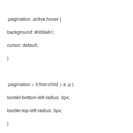
.pagination .active:hover {
background: #009a61;
cursor: default;
}
.pagination > li:first-child > a .p {
border-bottom-left-radius: 3px;
border-top-left-radius: 3px;
}