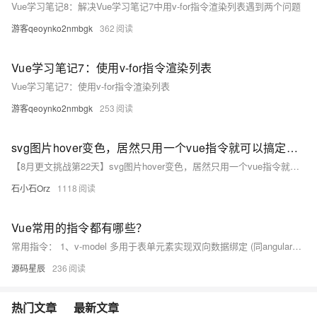
Vue学习笔记8：解决Vue学习笔记7中用v-for指令渲染列表遇到两个问题
游客qeoynko2nmbgk
362
Vue学习笔记7：使用v-for指令渲染列表
Vue学习笔记7：使用v-for指令渲染列表
游客qeoynko2nmbgk
253
svg图片hover变色，居然只用一个vue指令就可以搞定！千万别在写两个控制显影了！
【8月更文挑战第22天】svg图片hover变色，居然只用一个vue指令就可以搞定！千万别在写两个控制显影了！
石小石Orz
1118
Vue常用的指令都有哪些？
常用指令： 1、v-model 多用于表单元素实现双向数据绑定 (同angular中的ng-model) 2、v-for格式： v-for="字段名in(of)数组json"循环数组或json(同angular中的ng repeat),需要注意从vue2开始取消了$index 3、v-show
源码星辰
236
热门文章
最新文章