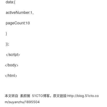
data:{
activeNumber:1,
pageCount:10
}
});
</script>
</body>
</html>
本文转自 素颜猪 51CTO博客，原文链接:http://blog.51cto.co
m/suyanzhu/1895504