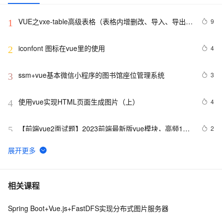
VUE之vxe-table高级表格（表格内增删改、导入、导出、
9
1
自定义打印、列设置隐藏显示等）用法
iconfont 图标在vue里的使用
4
2
ssm+vue基本微信小程序的图书馆座位管理系统
3
3
使用vue实现HTML页面生成图片（上）
4
4
【前端vue2面试题】2023前端最新版vue模块，高频17
2
5
问(上)
从零带你手把手实现Vue3响应式原理-下（Map和Set的处
5
6
理）
3分钟搞懂Vue整合Echarts实现可视化界面
3
7
相关课程
Spring Boot+Vue.js+FastDFS实现分布式图片服务器
vue3源码解析 --- 组件渲染：vnode 到真实 DOM 是如何
1
8
转变的