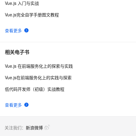
Vue.js 入门与实战
手拉手带你用 Vue3 + VantUI 写一个移动端脚手架 系列
7
9
Vue.js完全自学手册图文教程
二 （页面布局与兼容）
Vue 结合html2canvas和jsPDF实现html页面转pdf 
1
10
查看更多
相关电子书
Vue.js 在前端服务化上的探索与实践
Vue.js在前端服务化上的实践与探索
低代码开发师（初级）实战教程
查看更多
关注我们：
新浪微博