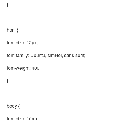
}
html {
font-size: 12px;
font-family: Ubuntu, simHei, sans-serif;
font-weight: 400
}
body {
font-size: 1rem