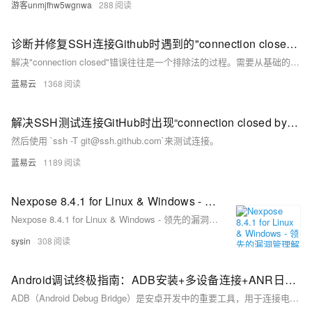
游客unmjfhw5wgnwa
288
诊断并修复SSH连接Github时遇到的"connection closed"错误。
解决"connection closed"错误往往是一个排除法的过程。需要从基础的网络检查做起，逐步过渡到深入的配置和服务端日志审查。每一步都应当仔细验证，确保不遗漏可能导致连接问题的任何细节。在执行以上步骤后，大多数SSH连接问题可以得到解决。如果所有步骤都未能解决问题，可能需要寻求更专业的技术支持，或者在GitHub社区寻找是否有其他开发者遇到并解决了类似的问题。
蓝易云
1368
解决SSH测试连接GitHub时出现“connection closed by remote host”的问题。
然后使用 `ssh -T git@ssh.github.com`来测试连接。
蓝易云
1189
Nexpose 8.4.1 for Linux & Windows - 领先的漏洞管理解决方案
Nexpose 8.4.1 for Linux & Windows - 领先的漏洞管理解决方案
sysin
308
Android调试终极指南：ADB安装+多设备连接+ANR日志抓取全流程解析，覆盖环境变量配置/多设备调试/ANR日志分析全流程，附Win/Mac/Linux三平台解决方案
ADB（Android Debug Bridge）是安卓开发中的重要工具，用于连接电脑与安卓设备，实现文件传输、应用管理、日志抓取等功能。本文介绍了 ADB 的基本概念、安装配置及常用命令。包括：1) 基本命令如 `adb version` 和 `adb devices`；2) 权限操作如 `adb root` 和 `adb shell`；3) APK 操作如安装、卸载应用；4) 文件传输如 `adb push` 和 `adb pull`；5) 日志记录如 `adb logcat`；6) 系统信息获取如屏幕截图和录屏。通过这些功能，用户可高效调试和管理安卓设备。