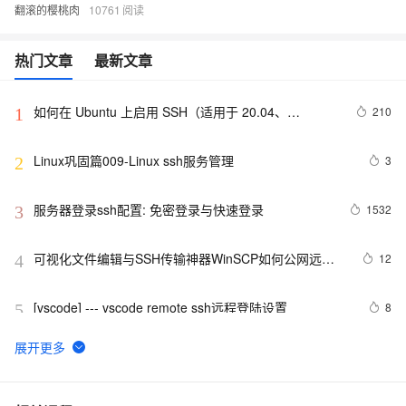
翻滚的樱桃肉
10761
热门文章
最新文章
如何在 Ubuntu 上启用 SSH（适用于 20.04、
210
1
22.04）？
Linux巩固篇009-Linux ssh服务管理
3
2
服务器登录ssh配置: 免密登录与快速登录
1532
3
可视化文件编辑与SSH传输神器WinSCP如何公网远程
12
4
访问本地服务器
[vscode] --- vscode remote ssh远程登陆设置
8
5
Shell批量SSH免交互登录认证
4
6
在外SSH远程连接macOS服务器【cpolar内网穿透】
49