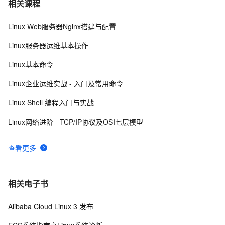
7
相关课程
Linux Web服务器Nginx搭建与配置
SSH远程直连--------------Docker容器
10
8
Linux服务器运维基本操作
SSH免密码登陆原理
2
9
Linux基本命令
Ubuntu服务器安全性提升：修改SSH默认端口号
9
10
Linux企业运维实战 - 入门及常用命令
Linux Shell 编程入门与实战
Linux网络进阶 - TCP/IP协议及OSI七层模型
查看更多
相关电子书
Alibaba Cloud Linux 3 发布