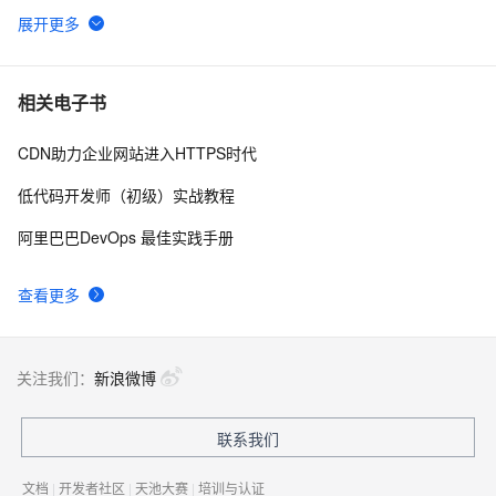
HTTPS协议的历史发展
47
6
企业级Nginx实战-配置Https单向认证、双向认证
2
7
相关电子书
CDN助力企业网站进入HTTPS时代
GrayLog使用HTTP JSONPath方式调用微步在线云API
12
8
识别威胁IP
低代码开发师（初级）实战教程
Jmeter系列（21）- 详解 HTTP Request 
4
9
阿里巴巴DevOps 最佳实践手册
nginx配置ssl证书实现https
7
10
查看更多
关注我们：
新浪微博
联系我们
文档
|
开发者社区
|
天池大赛
|
培训与认证