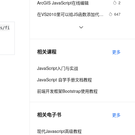
安全
ArcGIS JavaScript在线编辑
我要投诉
e-1.1-I2V
Cosyvoice-V3-Flash
2
PolarDB
上云场景组合购
伴
Qoder CN V1.7.0 发布
漫剧创作，剧本、分镜、视频高效生成
100%兼容MySQL、PostgreSQL，兼容Oracle，支持集中和分布式
覆盖90%+业务场景，专享组合折扣价
畅自然，细节丰富
高表现力语音合成大模型，语音克隆听感自然
VPN
在VS2010里可以给JS函数添加代码
647
提示\注释
ernetes 版 ACK
云聚AI 严选权益
云安全中心 AI BAS 智能自动
SSL 证书
Visual Studio正式支持jQuery 
3
2V
Fun-ASR
s/fi
，一键激活高效办公新体验
理容器应用的 K8s 服务
精选AI产品，从模型到应用全链提效
化模拟渗透攻击产品发布
JavaScript程式库
文戏情感细腻自然，动作戏激烈拳拳到肉，实现更强表演能力
支持中英文自由切换，具备更强的噪声鲁棒性
堡垒机
js脚本语言在页面上不执行
460
AI 用量加速计划
DataWorks ChatBI 会话支持
防火墙
、识别商机，让客服更高效、服务更出色。
node.js入门 - 8.api：events
新老同享，达量后返
上传临时文件分析
555
相关课程
更多
主机安全
应用
JavaScript入门与实战
千问办公
NEW
AI 应用及服务市场
的智能体编程平台
一站式AI生产力平台
JavaScript 自学手册文档教程
AI 应用
伶鹊
前端开发框架Bootstrap使用教程
企业级人与Agent协作平台，接入和调度多个数字员工
智能客服平台，对话机器人、对话分析、智能外呼
大模型
大模型服务平台百炼 - 全妙
自然语言处理
相关电子书
更多
应用创作平台
多模态内容创作工具，已接入 DeepSeek
数据标注
机器学习
现代Javascript高级教程