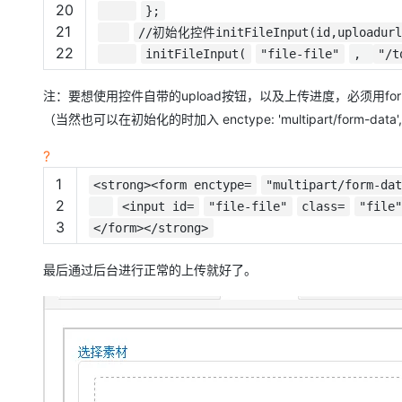
20
};
21
//初始化控件initFileInput(id,upload
22
initFileInput(
"file-file"
,
"/t
注：要想使用控件自带的upload按钮，以及上传进度，必须用fo
（当然也可以在初始化的时加入 enctype: 'multipart/form-da
?
1
<strong><form enctype=
"multipart/form-da
2
<input id=
"file-file"
class=
"file"
3
</form></strong>
最后通过后台进行正常的上传就好了。