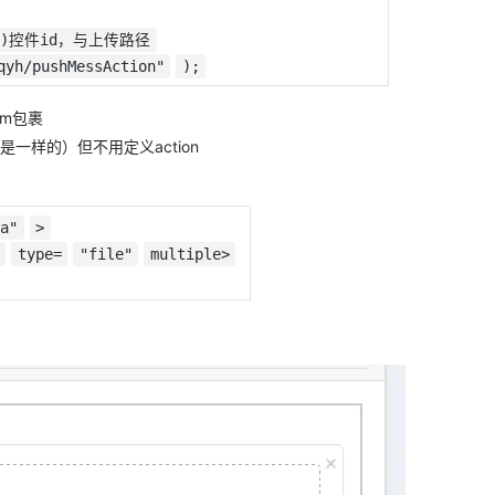
url)控件id，与上传路径
qyh/pushMessAction"
);
rm包裹
ta',是一样的）但不用定义action
ta"
>
type=
"file"
multiple>