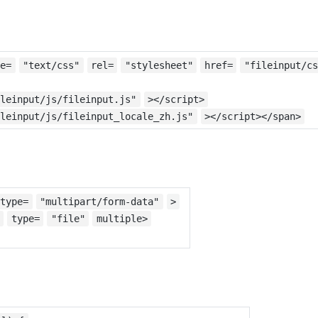
Deepseek-v4-pro
HappyHors
同享
万小智 AI 建站低至 15元/月
Qoder CN
AI 短剧/漫剧
云原生数据库 
快递物流查询
WordPress
成为服务伙
高校合作
点，立即开启云上创新
覆盖公网/内网、递归/权威、移动APP等全场景解析服务
送.CN域名，送备案服务码
基于千问大模型等，支持代码智能生成、研发智能问答
AI助力短剧
态智能体模型
旗舰 MoE 大模型，百万上下文与顶尖推理能力
图生视频，流
Ubuntu
服务生态伙伴
云工开物
企业应用
Works
Night Plan 支持 Qwen 3.8-Max
云原生大数据计算服务 MaxCompute
AI 办公
容器服务 Kub
NEW
GLM-5.2
Wan2.7-T
Red Hat
pe=
"text/css"
rel=
"stylesheet"
href=
"fileinput/cs
30+ 款产品免费体验
Data Agent 驱动的一站式 Data+AI 开发治理平台
夜间 5 折，Qwen/Meoo/TokenPlan 客户专享
面向分析的企业级SaaS模式云数据仓库
AI智能应用
提供一站式管
科研合作
视觉 Coding、空间感知、多模态思考等全面升级
1M上下文，专为长程任务能力而生
ERP
堂（旗舰版）
SUSE
智能客服
ileinput/js/fileinput.js"
></script>
CRM
防护产品
2个月
自动承接线索
ileinput/js/fileinput_locale_zh.js"
></script></span>
建站小程序
OA 办公系统
AI 应用构建
大模型原生
力提升
财税管理
模板建站
Qoder
大模型服务平台百炼-应用模版
HOT
NEW
面向真实软件
个人版上线、团队版降价；千问3.8-Max首发发尝鲜
丰富多元化的应用模版和解决方案
400电话
定制建站
ctype=
"multipart/form-data"
>
万有无界
大模型服务平台百炼-智能体
方案
广告营销
模板小程序
type=
"file"
multiple>
的模型效果
灵活可视化地构建企业级 Agent
定制小程序
秒悟
人工智能平台 PAI
APP 开发
云端极速 AI 
新一代 AI 视频生成模型，深度适配广告营销等场景
AI Native 的算法工程平台，一站式完成建模、训练、推理服务部署
建站系统