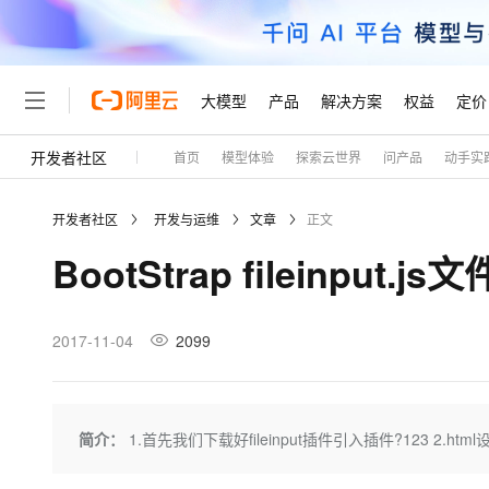
大模型
产品
解决方案
权益
定价
开发者社区
首页
模型体验
探索云世界
问产品
动手实
大模型
产品
解决方案
权益
定价
云市场
伙伴
服务
了解阿里云
精选产品
精选解决方案
普惠上云
产品定价
精选商城
成为销售伙伴
售前咨询
为什么选择阿里云
千问AI平台
开发者社区
开发与运维
文章
正文
了解云产品的定价详情
大模型服务平台百炼
睿译宝，AI翻译排版一
普惠上云 官方力荐
分销伙伴
在线服务
网站建设
什么是云计算
大
BootStrap fileinpu
大模型服务与应用平台
上传文档即自动完成翻译和
云服务器38元/年起，超
咨询伙伴
多端小程序
技术领先
云上成本管理
售后服务
轻量应用服务器
GLM-5.2：长任务时代
官方推荐返现计划
大模型
精选产品
精选解决方案
Salesforce 国际版订阅
稳定可靠
管理和优化成本
推荐新用户得奖励，单订单
销售伙伴合作计划
2017-11-04
2099
自助服务
友盟天域
安全合规
人工智能与机器学习
AI
文本生成
云数据库 RDS
Hermes Agent，打造
云工开物
无影生态合作计划
在线服务
观测云
分析师报告
自主进化，持久记忆，越用
高校专属算力普惠，学生认
计算
互联网应用开发
Qwen3.8-Max
HOT
Salesforce On Alibaba C
工单服务
Tuya 物联网平台阿里云
研究报告与白皮书
人工智能平台 PAI
快速拥有专属 OpenClaw
简介：
1.首先我们下载好fileinput插件引入插件?123 2.html
大模
Consulting Partner 合
大数据
容器
智能体时代全能旗舰模型
免费试用
短信专区
一站式AI开发、训练和推
蓝凌 OA
AI 大模型销售与服务生
现代化应用