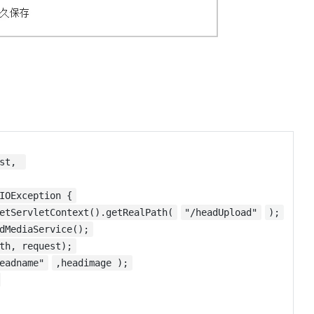
est,
IOException {
etServletContext().getRealPath(
"/headUpload"
);
dMediaService();
th, request);
eadname"
,headimage );