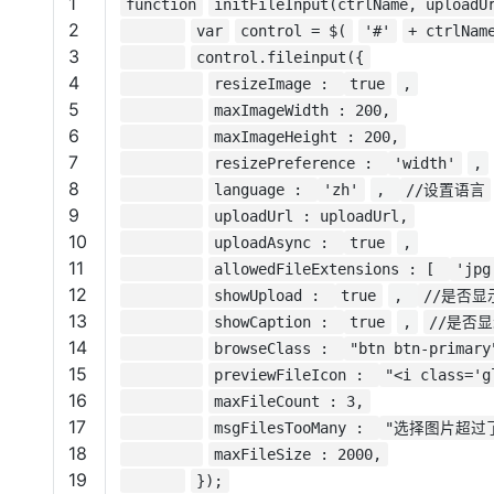
1
function
initFileInput(ctrlName, uploadU
大模型解决方案
2
var
control = $(
'#'
+ ctrlNam
迁移与运维管理
3
control.fileinput({
快速部署 Dify，高效搭建 
4
resizeImage :
true
,
专有云
5
maxImageWidth : 200,
10 分钟在聊天系统中增加
6
maxImageHeight : 200,
7
resizePreference :
'width'
,
8
language :
'zh'
,
//设置语言
9
uploadUrl : uploadUrl,
10
uploadAsync :
true
,
11
allowedFileExtensions : [
'jpg
12
showUpload :
true
,
//是否显
13
showCaption :
true
,
//是否
14
browseClass :
"btn btn-primary
15
previewFileIcon :
"<i class='g
16
maxFileCount : 3,
17
msgFilesTooMany :
"选择图片超过
18
maxFileSize : 2000,
19
});