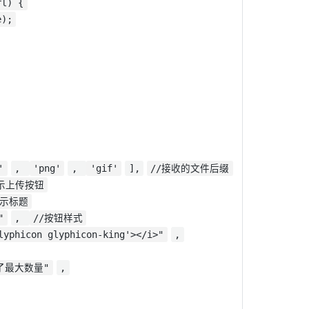
rl) {
e);
AI 应用
10分钟微调：让0.6B模型媲美235B模
多模态数据信
型
依托云原生高可用架构,实现Dify私有化部署
用1%尺寸在特定领域达到大模型90%以上效果
一个 AI 助手
超强辅助，Bol
即刻拥有 DeepSeek-R1 满血版
在企业官网、通讯软件中为客户提供 AI 客服
多种方案随心选，轻松解锁专属 DeepSeek
'
,
'png'
,
'gif'
],
//接收的文件后缀
示上传按钮
显示标题
"
,
//按钮样式
lyphicon glyphicon-king'></i>"
,
了最大数量"
,