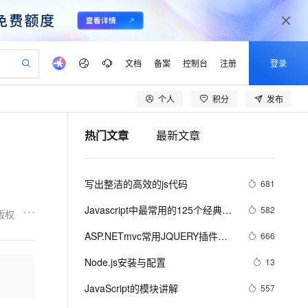
文档
备案
控制台
注册
登录
个人
积分
发布
验
作计划
器
AI 活动
专业服务
服务伙伴合作计划
开发者社区
加入我们
产品动态
服务平台百炼
阿里云 OPC 创新助力计划
热门文章
最新文章
一站式生成采购清单，支持单品或批量购买
可编辑精美 PPT 文稿
S产品伙伴计划（繁花）
峰会
CS
造的大模型服务与应用开发平台
Agency Agents：拥有专属领域专家
AI 生产力先锋
Al MaaS 服务伙伴赋能合作
域名
博文
Careers
PolarDB Agentic Database
至高可申请百万元
 轻松生成专业的 PPT
开启高性价比 AI 编程新体验
弹性可伸缩的云计算服务
先锋实践拓展 AI 生产力的边界
发布
多领域专家智能体,一键组建 AI 虚拟交付团队
Token 补贴，五大权
计划
海大会
伙伴信用分合作计划
商标
问答
社会招聘
写出整洁的高效的js代码
681
益加速 OPC 成功
帕鲁游戏服务器
SS
HappyHorse 打造一站式影视创作平台
飞天发布时刻
HOT
秒悟 Meoo CLI 支持一键部
划
备案
电子书
校园招聘
联机服务器，轻松开启游戏
视频创作，一键激活电商全链路生产力
稳定、安全、高性价比、高性能的云存储服务
所见，即是所愿
署项目至阿里云账号
可视化编排打通从文字构思到成片全链路闭环
更多支持
Javascript中最常用的125个经典
582
版权
划
公司注册
镜像站
视频生成
语音识别与合成
技…
 智能体与工作流应用
漫剧工坊：一站式动画创作平台
AI 实训营
Flink OSS 支持
ASP.NETmvc常用JQUERY插件
666
合作伙伴培训与认证
划
上云迁移
站生成，高效打造优质广告素材
全接入的云上超级电脑
通过阿里云百炼高效搭建AI应用,助力高效开发
快速生产连贯的高质量长漫剧
从基础到进阶，Agent 创客手把手教你
AssumeRole 角色自定义
【jquery.dataTables.js】
lScope
我要反馈
e-1.1-T2V
Qwen3-TTS-Flash
Node.js安装与配置
13
查询合作伙伴
n Alibaba Cloud ISV 合作
代维服务
建企业门户网站
10 分钟搭建微信、支付宝小程序
百炼 Qwen3.7-Flash 系列模
畅细腻的高质量视频
离线语音合成大模型，多语言方言自适应，低延迟高稳定
创新加速
JavaScript的模块讲解
ope
登录合作伙伴管理后台
557
我要建议
站，无忧落地极速上线
以可视化方式快速构建移动和 PC 门户网站
国内短信简单易用，安全可靠，秒级触达，全球覆盖200+国家和地区。
高效部署网站，快速应用到小程序
型发布