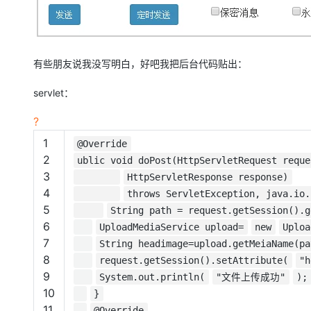
有些朋友说我没写明白，好吧我把后台代码贴出：
servlet：
?
1
@Override
2
ublic void doPost(HttpServletRequest requ
3
HttpServletResponse response)
4
throws ServletException, java.io.
5
String path = request.getSession().g
6
UploadMediaService upload=
new
Uploa
7
String headimage=upload.getMeiaName(pa
8
request.getSession().setAttribute(
"h
9
System.out.println(
"文件上传成功"
);
10
}
11
@Override