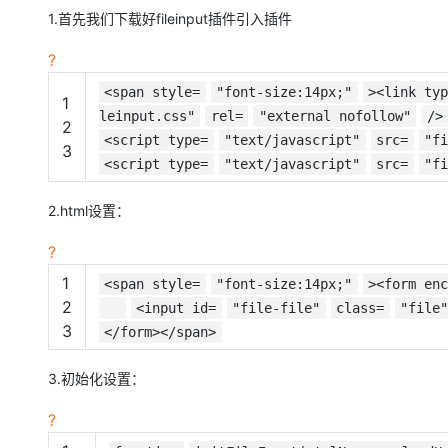
存储
天池大赛
Qwen3.7-Plus
云解析DNS
解决方案免费试用 新老
电子合同
1.首先我们下载好fileinput插件引入插件
最高领取价值200元试用
能看、能想、能动手的多模
安全
网络与CDN
AI 算法大赛
畅捷通
?
大数据开发治理平台 Data
AI 产品 免费试用
网络
安全
云开发大赛
Qwen3-VL-Plus
Tableau 订阅
<span style=
"font-size:14px;"
><link ty
1亿+ 大模型 tokens 和 
1
可观测
leinput.css"
rel=
"external nofollow"
入门学习赛
/>
中间件
2
AI空中课堂在线直播课
云防火墙
140+云产品 免费试用
<script type=
"text/javascript"
src=
"f
3
上云与迁云
云原生的云上边界网络安全
产品新客免费试用，最长1
数据库
<script type=
"text/javascript"
src=
"f
生态解决方案
大模型服务
企业出海
大模型ACA认证体验
大数据计算
2.html设置：
助力企业全员 AI 认知与能
行业生态解决方案
千问AI平台-Token Plan
政企业务
媒体服务
?
开发者生态解决方案
1
企业服务与云通信
<span style=
"font-size:14px;"
><form en
千问AI平台-模型体验
AI 开发和 AI 应用解决
2
<input id=
"file-file"
class=
"file"
在线体验全尺寸、多种模态
域名与网站
3
</form></span>
Happy 系列大模型
终端用户计算
3.初始化设置：
Serverless
?
开发工具