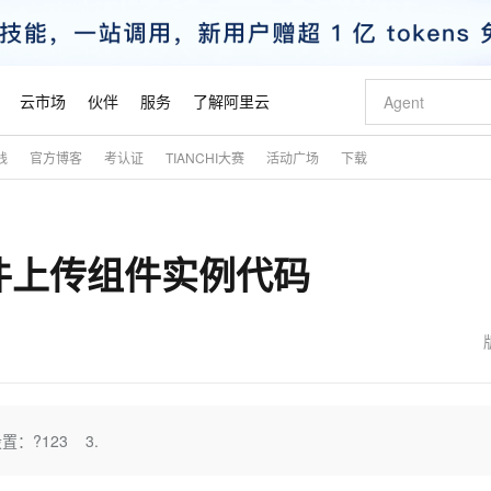
云市场
伙伴
服务
了解阿里云
践
官方博客
考认证
TIANCHI大赛
活动广场
下载
AI 特惠
数据与 API
成为产品伙伴
企业增值服务
最佳实践
价格计算器
AI 场景体
基础软件
产品伙伴合
阿里云认证
市场活动
配置报价
大模型
自助选配和估算价格
步到位
智启 AI 普惠权益
产品生态集成认证中心
企业支持计划
云上春晚
域名与网站
Qwen Audio：打造专属 AI 语音助手
千问官方 MaaS 平台，为开发者和 Agent 而生，新用户赠送 1 亿 + tokens 额度
一句话生成原生
AI Coding
阿里云Maa
2026 阿里云
云服务器 E
为企业打
数据集
Windows
大模型认证
模型
NEW
NEW
t.js文件上传组件实例代码
格式还原
值低价云产品抢先购
至高享 1亿+免费 tokens，加速 Al 应用落地
提供智能易用的域名与建站服务
Qwen-Audio-3.0-Realtime 端到端实时语音角色扮演
输入一句话想法,
智能编程，一键
安全可靠、
产品生态伙伴
专家技术服务
云上奥运之旅
弹性计算合作
阿里云中企出
手机三要素
宝塔 Linux
全部认证
价格优势
开源旗舰模型
即刻拥有 DeepSeek-V4-Pro
阿里云 OPC 创新助力计划
千问大模型
一键部署幻兽
AI 电商营销
对象存储 O
大模型
产品生态伙伴工作台
企业增值服务台
云栖战略参考
云存储合作计
云栖大会
身份实名认证
CentOS
训练营
推动算力普惠，释放技术红利
最高返9万
真正可用的 1M 上下文,一次完成代码全链路开发
快速构建应用程序和网站，即刻迈出上云第一步
轻松解锁专属 DeepSeek-V4-Pro
至高百万元 Token 补贴，加速一人公司成长
多元化、高性能、安全可靠的大模型服务
一键购买专属
从图文生成到
云上的中国
数据库合作计
活动全景
短信
Docker
图片和
自进化智能体
5 分钟轻松部署专属 QwenPaw
Token Plan 模型订阅计划
数字证书管理服务（原SSL证书）
高效搭建 AI
AI 广告创作
无影云电脑
企业成长
NEW
HOT
信息公告
看见新力量
云网络合作计
OCR 文字识别
JAVA
越聪明
证享300元代金券
全托管，含MySQL、PostgreSQL、SQL Server、MariaDB多引擎
Qwen3.8-Max 首发尝鲜，限时加量 10 倍，夜间低至2折
实现全站 HTTPS，呈现可信的 Web 访问
从聊天伙伴进化为能主动干活的本地数字员工
图文、视频一
随时随地安
魔搭 Mode
Kimi-K3
HappyHors
NEW
loud
服务实践
官网公告
金融模力时刻
Salesforce O
版
发票查验
全能环境
Claude Code + GStack 打造工程团队
千问办公，限时限量积分加倍
Qoder
低代码高效构
AI 建站
短信服务
设置：?123 3.
型
NEW
作计划
Kimi 最新旗舰模型，长程编程与推理利器
让文字生成流
计划
创新中心
魔搭 ModelSc
健康状态
理服务
让AI从“聊天伙伴”进化为能干活的“数字员工”
安装技能 GStack，拥有专属 AI 工程团队
你的AI工作搭子，覆盖日常办公高频场景
面向真实软件的智能体编程平台
0 代码专业建
客户案例
天气预报查询
操作系统
态合作计划