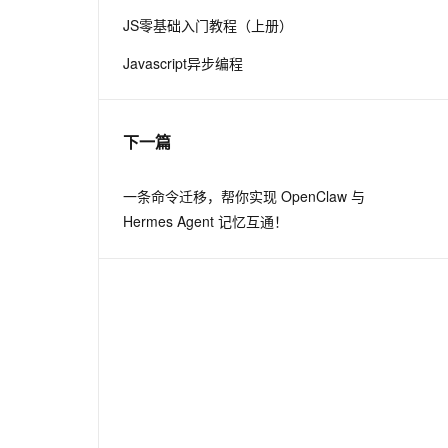
JS零基础入门教程（上册）
息提取
与 AI 智能体进行实时音视频通话
Javascript异步编程
从文本、图片、视频中提取结构化的属性信息
构建支持视频理解的 AI 音视频实时通话应用
t.diy 一步搞定创意建站
构建大模型应用的安全防护体系
通过自然语言交互简化开发流程,全栈开发支持
通过阿里云安全产品对 AI 应用进行安全防护
下一篇
一条命令迁移，帮你实现 OpenClaw 与
Hermes Agent 记忆互通！