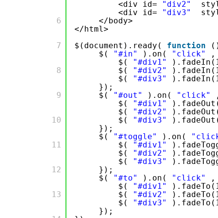
<div id=
"div2"
sty
<div id=
"div3"
sty
       6

</body>
</html>
       7

$(document).ready(
function
(
$(
"#in"
).on(
"click"
,
$(
"#div1"
).fadeIn(
       8

$(
"#div2"
).fadeIn(
$(
"#div3"
).fadeIn(
});
       9

$(
"#out"
).on(
"click"
$(
"#div1"
).fadeOut
$(
"#div2"
).fadeOut
       10

$(
"#div3"
).fadeOut
});
$(
"#toggle"
).on(
"clic
       11

$(
"#div1"
).fadeTog
$(
"#div2"
).fadeTog
$(
"#div3"
).fadeTog
       12

});
$(
"#to"
).on(
"click"
,
$(
"#div1"
).fadeTo(
       13

$(
"#div2"
).fadeTo(
$(
"#div3"
).fadeTo(
});