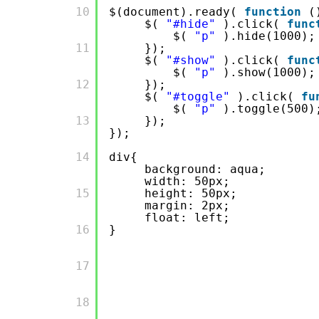
       10

$(document).ready(
function
(
$(
"#hide"
).click(
func
$(
"p"
).hide(1000);
       11

});
$(
"#show"
).click(
func
$(
"p"
).show(1000);
       12

});
$(
"#toggle"
).click(
fu
$(
"p"
).toggle(500)
       13

});
});
       14

div{
background: aqua;
width: 50px;
       15

height: 50px;
margin: 2px;
float: left;
       16

}
       17

       18
