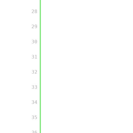
       28

       29

       30

       31

       32

       33

       34

       35

       36
