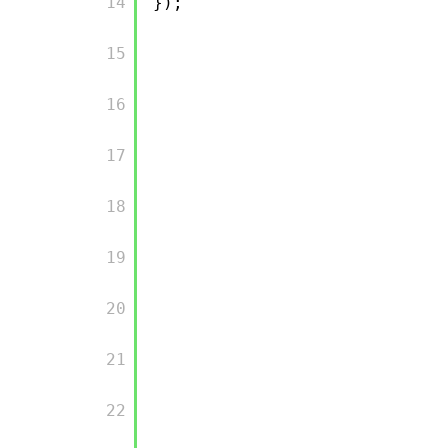
       14

});
       15

       16

       17

       18

       19

       20

       21

       22
