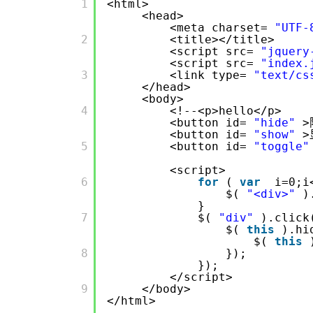
       1

<html>
<head>
<meta charset=
"UTF-
       2

<title></title>
<script src=
"jquery
<script src=
"index.
       3

<link type=
"text/cs
</head>
<body>
       4

<!--<p>hello</p>
<button id=
"hide"
>
<button id=
"show"
>
       5

<button id=
"toggle"
<script>
       6

for
(
var
i=0;i
$(
"<div>"
)
}
       7

$(
"div"
).click
$(
this
).hi
$(
this
       8

});
});
</script>
       9

</body>
</html>