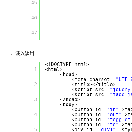
       45

       46

       47

二、淡入淡出
<!DOCTYPE html>
       1

<html>
<head>
<meta charset=
"UTF-
       2

<title></title>
<script src=
"jquery
<script src=
"fade.j
       3

</head>
<body>
<button id=
"in"
>fa
       4

<button id=
"out"
>f
<button id=
"toggle"
<button id=
"to"
>fa
       5

<div id=
"div1"
sty