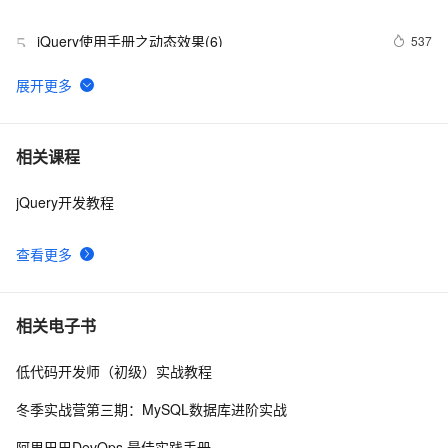
jQuery使用手册之动态效果(6)
537
5
jQuery技术内幕：深入解析jQuery架构设计与实现原
644
6
理.  3.2　选择器表达式
jquery选择器大全
676
7
相关课程
jQuery开发教程
Jquery checkbox全选，反选，全不选实例
507
8
查看更多
JQuery动画
601
9
jquery 学习第一课之start
583
10
相关电子书
低代码开发师（初级）实战教程
冬季实战营第三期：MySQL数据库进阶实战
阿里巴巴DevOps 最佳实践手册