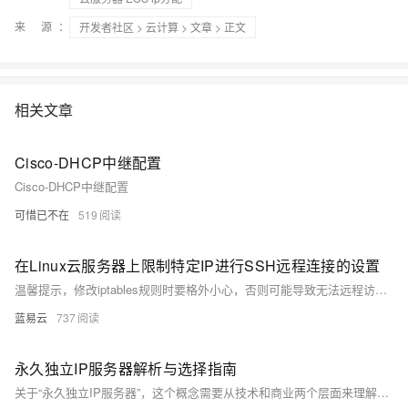
来 源：
开发者社区
>
云计算
>
文章
> 正文
相关文章
Cisco-DHCP中继配置
Cisco-DHCP中继配置
可惜已不在
519
在Linux云服务器上限制特定IP进行SSH远程连接的设置
温馨提示，修改iptables规则时要格外小心，否则可能导致无法远程访问你的服务器。最好在掌握足够技术知识和理解清楚操作含义之后再进行。另外，在已经配置了防火墙的情况下，例如ufw(Ubuntu Firewall)或firewalld，需要按照相应的防火墙的规则来设置。
蓝易云
737
永久独立IP服务器解析与选择指南
关于“永久独立IP服务器”，这个概念需要从技术和商业两个层面来理解，小编为您整理发布。