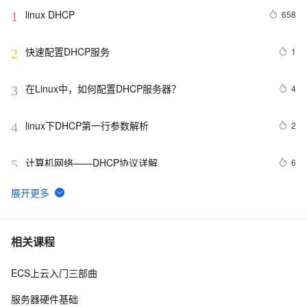
linux DHCP
658
1
快速配置DHCP服务
1
2
在Linux中，如何配置DHCP服务器？ 
4
3
linux下DHCP第一行参数解析
2
4
计算机网络——DHCP协议详解
6
5
图解网络：什么是DHCP动态主机配置协议？
2
6
网络技术基础（16）——DHCP中继
12
7
相关课程
ECS上云入门三部曲
Gentoo下DHCP实验笔记
3
8
服务器硬件基础