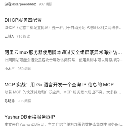
游客xbol7peeob6b2
937
DHCP服务器配置
DHCP（动态主机配置协议）是一种用于自动分配IP地址及相关网络参数的协议，旨在简化网络管理、减少手动配置的工作量并避免IP地址冲突。其工作过程包括发现、提供、请求和确认四个阶段，确保设备快速安全接入网络。关键概念包括IP地址池、租约、作用域和静态分配等。DHCP通过自动化、动态性和冲突避免等功能，支持网络设备高效接入与管理。
云域A
716
阿里云linux服务器使用脚本通过安全组屏蔽异常海外访问ip
公网网站可能会遭受黑客攻击导致访问异常，使用此脚本可以屏蔽掉异常IP 恢复访问。也可自行设置定时任务定期检测屏蔽。
小木三
950
MCP 实战：用 Go 语言开发一个查询 IP 信息的 MCP 服务器
随着 MCP 的快速普及和广泛应用，MCP 服务器也层出不穷。大多数开发者使用的 MCP 服务器开发库是官方提供的 typescript-sdk，而作为 Go 开发者，我们也可以借助优秀的第三方库去开发 MCP 服务器，例如 ThinkInAIXYZ/go-mcp。 本文将详细介绍如何在 Go 语言中使用 go-mcp 库来开发一个查询 IP 信息的 MCP 服务器。
陈明勇
906
YashanDB更换服务器IP
本文来自YashanDB官网，主要介绍当单机部署的数据库集群中服务器IP发生变更时，管理员如何使用`yasboot ipchange`命令完成数据库层面的IP更换操作。以一主两备环境为例，详细描述了更换`yasom`、`yasagent`和`yasdb` IP的具体步骤，包括操作顺序、命令示例以及验证方法，确保数据库服务恢复正常运行。操作需按顺序执行，并满足YashanDB的部署要求。