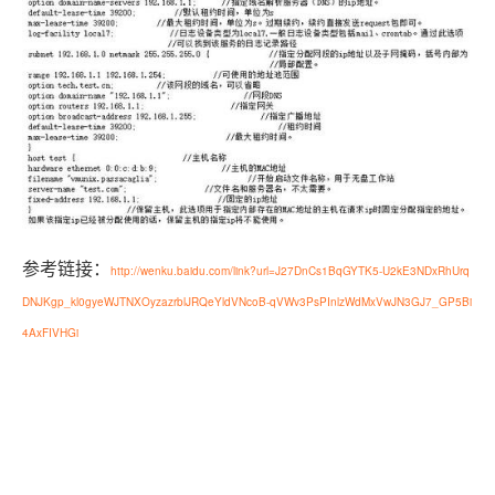
参考链接：
http://wenku.baidu.com/link?url=J27DnCs1BqGYTK5-U2kE3NDxRhUrq
DNJKgp_kl0gyeWJTNXOyzazrblJRQeYldVNcoB-qVWv3PsPInlzWdMxVwJN3GJ7_GP5Bi
4AxFIVHGi