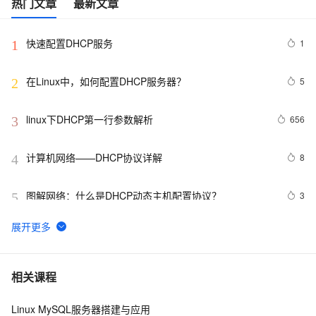
热门文章
最新文章
快速配置DHCP服务
1
1
在Linux中，如何配置DHCP服务器？ 
5
2
linux下DHCP第一行参数解析
656
3
计算机网络——DHCP协议详解
8
4
图解网络：什么是DHCP动态主机配置协议？
3
5
网络技术基础（16）——DHCP中继
13
6
Gentoo下DHCP实验笔记
700
7
相关课程
Linux MySQL服务器搭建与应用
1、DHCP配置实验
2
8