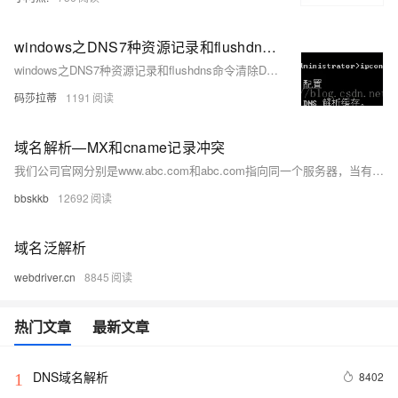
windows之DNS7种资源记录和flushdns命令清除DNS缓存以及nslookup解析域名和ipconfig/all命令查看网络配置使用总结
windows之DNS7种资源记录和flushdns命令清除DNS缓存以及nslookup解析域名和ipconfig/all命令查看网络配置使用总结
码莎拉蒂
1191
域名解析—MX和cname记录冲突
我们公司官网分别是www.abc.com和abc.com指向同一个服务器，当有一天，我们需要添加企业邮箱的MX记录时，我们会发现abc.com的cname记录会和MX记录冲突，导致无法共存。退而求其次的办法是，将cname改成A记录，但存在的问题是当A记录指向的服务器故障时，会导致网站访问中断，而使用cname解析记录，则会自动切换到正常的服务器上。
bbskkb
12692
域名泛解析
webdriver.cn
8845
热门文章
最新文章
DNS域名解析
8402
1