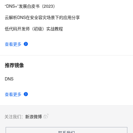
iOS 防 DNS 污染方案调研 --- 302等 URL 重定向业务
1529
10
“DNS+”发展白皮书（2023）
场景
云解析DNS在安全容灾场景下的应用分享
低代码开发师（初级）实战教程
查看更多
推荐镜像
DNS
查看更多
关注我们：
新浪微博
联系我们