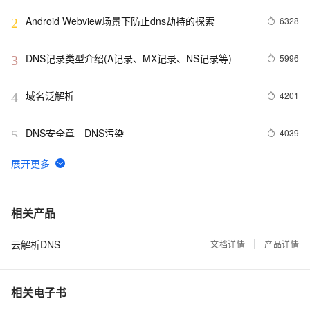
Android Webview场景下防止dns劫持的探索
6328
2
DNS记录类型介绍(A记录、MX记录、NS记录等)
5996
3
域名泛解析
4201
4
DNS安全章－DNS污染
4039
5
DNS原理入门
3246
6
DDNS 简介
3041
7
相关产品
云解析DNS
iOS 防 DNS 污染方案调研 --- SNI 业务场景
文档详情
产品详情
2117
8
阿里DNS：用LibFuzzer照亮DNS代码的死角
1637
9
相关电子书