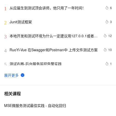
从应届生到测试顶会讲师，他只用了一年时间！
6
1
Junit测试框架
3
2
本地开发和测试环境为什么一定建议用127.0.0.1或者
12
3
localhost
RuoYi-Vue 在Swagger和Postman中 上传文件测试方案
10
4
测试右移-后台服务监控告警实践
1
5
征文分享｜OceanBase 3.1.2 数据库性能测试探索
4
6
【实测】django测试平台的各种权限管理设计解决方案！
6
7
相关课程
超干货！
MSE微服务测试最佳实践 - 自动化回归
2022渗透测试-反弹shell的详细讲解
7
8