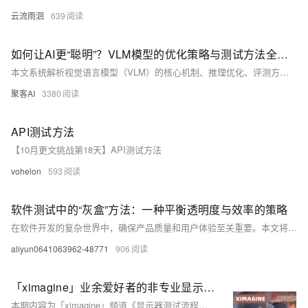
云流雨洄
639
如何让AI更“聪明”？VLM模型的优化策略与测试方法全解析​
本文系统解析视觉语言模型（VLM）的核心机制、推理优化、评测方法与挑战。涵盖多模态对齐、KV Cache优化、性能测试及主流基准，助你全面掌握VLM技术前沿。建议点赞收藏，深入学习。
聚客AI
3380
API测试方法
【10月更文挑战第18天】API测试方法
vohelon
593
软件测试中的“灰盒”方法：一种平衡透明度与效率的策略
在软件开发的复杂世界中，确保产品质量和用户体验至关重要。本文将探讨一种被称为“灰盒测试”的方法，它结合了白盒和黑盒测试的优点，旨在提高测试效率同时保持一定程度的透明度。我们将通过具体案例分析，展示灰盒测试如何在实际工作中发挥作用，并讨论其对现代软件开发流程的影响。
aliyun0641063962-48771
906
「ximagine」业余爱好者的非专业显示器测试流程规范，同时也是本账号输出内容的数据来源！如何测试显示器？荒岛整理总结出多种测试方法和注意事项，以及粗浅的原理解析！
本期内容为「ximagine」频道《显示器测试流程》的规范及标准，我们主要使用Calman、DisplayCAL、i1Profiler等软件及CA410、Spyder X、i1Pro 2等设备，是我们目前制作内容数据的重要来源，我们深知所做的仍是比较表面的活儿，和工程师、科研人员相比有着不小的差距，测试并不复杂，但是相当繁琐，收集整理测试无不花费大量时间精力，内容不完善或者有错误的地方，希望大佬指出我们好改进！