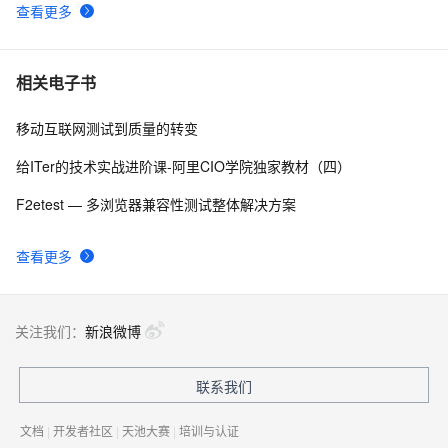
查看更多
Matlab+Qt开发笔记（一）：matlab搭建Qt开发matlib环
2
9
境以及Demo测试
阿里云智能视觉开放平台人脸人体API测试Demo
6
10
相关电子书
移动互联网测试到质量的转变
给ITer的技术实战进阶课-阿里CIO学院独家教材（四）
F2etest — 多浏览器兼容性测试整体解决方案
查看更多
关注我们：
新浪微博
联系我们
文档
|
开发者社区
|
天池大赛
|
培训与认证