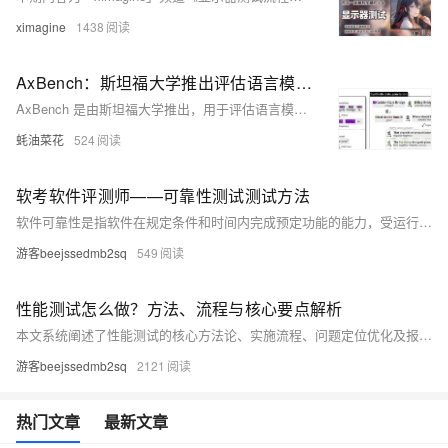
ximagine
1438
AxBench：斯坦福大学推出评估语言模型控制方法的基准测试框架
AxBench 是由斯坦福大学推出，用于评估语言模型可解释性方法的基准测试框架，支持概念检测和模型转向任务，帮助研究者系统地比较不同控制技术的有效性。
蚝油菜花
524
软考软件评测师——可靠性测试测试方法
软件可靠性是指软件在规定条件和时间内完成预定功能的能力，受运行环境、软件规模、内部结构、开发方法及可靠性投入等因素影响。失效概率指软件运行中出现失效的可能性，可靠度为不发生失效的概率，平均无失效时间（MTTF）体现软件可靠程度。案例分析显示，嵌入式软件需满足高可靠性要求，如机载软件的可靠度需达99.99%以上，通过定量指标评估其是否达标。
游客beejssedmb2sq
549
性能测试怎么做？方法、流程与核心要点解析
本文系统阐述了性能测试的核心方法论、实施流程、问题定位优化及报告编写规范。涵盖五大测试类型（负载验证、极限压力、基准比对、持续稳定性、弹性扩展）与七项关键指标，详解各阶段任务如需求分析、场景设计和环境搭建，并提供常见瓶颈识别与优化实战案例。最后规范测试报告内容框架与数据可视化建议，为企业级实践提出建立基线库、自动化回归和全链路压测体系等建议，助力高效开展性能测试工作。
游客beejssedmb2sq
2121
热门文章
最新文章