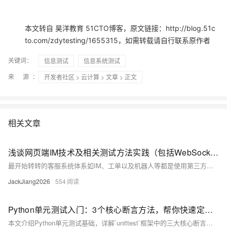
本文转自 昊洋教育 51CTO博客，原文链接：http://blog.51c
to.com/zdytesting/1655315，如需转载请自行联系原作者
关键词：
信息测试
信息系统测试
来 源：
开发者社区
>
云计算
>
文章
> 正文
相关文章
浅谈网页端IM技术及相关测试方法实践（包括WebSocket性能测试）
最开始转转的客服系统体系如IM、工单以及机器人等都是使用第三方的产品。但第三方产品对于转转的业务，以及客服的效率等都产生了诸多限制，所以我们决定自研替换第三方系统。下面主要分享一下网页端IM技术及相关测试方法，我们先从了解IM系统和WebSocket开始。
JackJiang2026
554
Python单元测试入门：3个核心断言方法，帮你快速定位代码bug
本文介绍Python单元测试基础，详解`unittest`框架中的三大核心断言方法：`assertEqual`验证值相等，`assertTrue`和`assertFalse`判断条件真假。通过实例演示其用法，帮助开发者自动化检测代码逻辑，提升测试效率与可靠性。