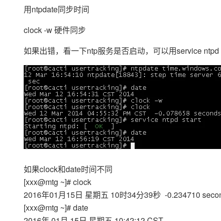
存储
天池大赛
Qwen3.7-Plus
云解析DNS
解决方案免费试用 新老
用ntpdate同步时间
电子合同
最高领取价值200元试用
能看、能想、能动手的多模
安全
网络与CDN
AI 算法大赛
畅捷通
clock -w 硬件同步
大数据开发治理平台 Data
AI 产品 免费试用
网络
安全
云开发大赛
Qwen3-VL-Plus
Tableau 订阅
1亿+ 大模型 tokens 和 
如果出错，看一下ntp服务是否启动，可以用service ntpd 
可观测
入门学习赛
中间件
AI空中课堂在线直播课
云防火墙
140+云产品 免费试用
上云与迁云
云原生的云上边界网络安全
产品新客免费试用，最长1
数据库
生态解决方案
大模型服务
企业出海
大模型ACA认证体验
大数据计算
助力企业全员 AI 认知与能
行业生态解决方案
千问AI平台-Token Plan
政企业务
媒体服务
开发者生态解决方案
企业服务与云通信
千问AI平台-模型体验
AI 开发和 AI 应用解决
在线体验全尺寸、多种模态
域名与网站
如果clock和date时间不同
Happy 系列大模型
[xxx@mtg ~]# clock
终端用户计算
2016年01月15日 星期五 10时34分39秒 -0.234710 seco
Serverless
[xxx@mtg ~]# date
2016年 01月 15日 星期五 10:42:12 CST
开发工具