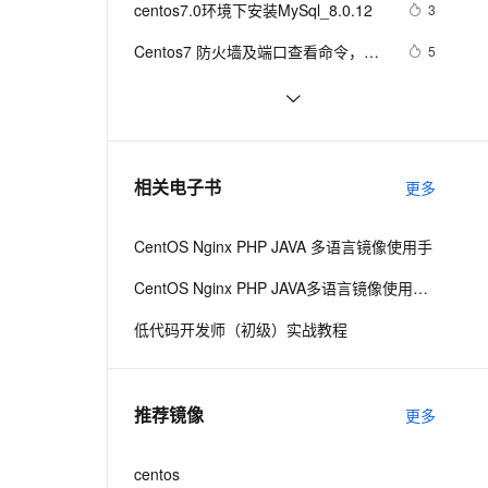
安全
centos7.0环境下安装MySql_8.0.12
我要投诉
e-1.1-I2V
Cosyvoice-V3-Flash
3
PolarDB
上云场景组合购
Milvus 弹性伸缩功能新增节
伴
漫剧创作，剧本、分镜、视频高效生成
100%兼容MySQL、PostgreSQL，兼容Oracle，支持集中和分布式
覆盖90%+业务场景，专享组合折扣价
点支持范围
畅自然，细节丰富
高表现力语音合成大模型，语音克隆听感自然
VPN
Centos7 防火墙及端口查看命令，这
5
些linux命令必须收藏
ernetes 版 ACK
云聚AI 严选权益
AI 原生数据库服务发布
SSL 证书
CentOS5下
5
2V
Fun-ASR
，一键激活高效办公新体验
理容器应用的 K8s 服务
精选AI产品，从模型到应用全链提效
Agent 数据网关
OpenOffice.org3.1.0(final)的安装
文戏情感细腻自然，动作戏激烈拳拳到肉，实现更强表演能力
支持中英文自由切换，具备更强的噪声鲁棒性
堡垒机
实例 centos8 系统通过 snaps 安装
4
AI 用量加速计划
云原生数据库 PolarDB
markdown编辑器 typora 
防火墙
、识别商机，让客服更高效、服务更出色。
centos6.4 x64 安装nginx
新老同享，达量后返
Agentic Database 发布
6
相关电子书
更多
主机安全
应用
CentOS Nginx PHP JAVA 多语言镜像使用手
千问办公
NEW
AI 应用及服务市场
的智能体编程平台
一站式AI生产力平台
CentOS Nginx PHP JAVA多语言镜像使用手册
AI 应用
伶鹊
低代码开发师（初级）实战教程
企业级人与Agent协作平台，接入和调度多个数字员工
智能客服平台，对话机器人、对话分析、智能外呼
大模型
大模型服务平台百炼 - 全妙
自然语言处理
推荐镜像
更多
应用创作平台
多模态内容创作工具，已接入 DeepSeek
数据标注
机器学习
centos