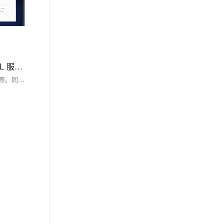
在 CentOS 7 中通过编译源码方式安装 MySQL 数据库的详细步骤，包括准备工作、下载源码、编译安装、配置 MySQL 服务、登录设置等。
本文介绍了在 CentOS 7 中通过编译源码方式安装 MySQL 数据库的详细步骤，包括准备工作、下载源码、编译安装、配置 MySQL 服务、登录设置等。同时，文章还对比了编译源码安装与使用 RPM 包安装的优缺点，帮助读者根据需求选择最合适的方法。通过具体案例，展示了编译源码安装的灵活性和定制性。