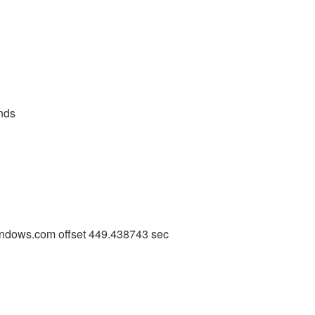
AI 应用
10分钟微调：让0.6B模型媲美235B模
多模态数据信
型
依托云原生高可用架构,实现Dify私有化部署
用1%尺寸在特定领域达到大模型90%以上效果
一个 AI 助手
超强辅助，Bol
即刻拥有 DeepSeek-R1 满血版
在企业官网、通讯软件中为客户提供 AI 客服
nds
多种方案随心选，轻松解锁专属 DeepSeek
windows.com offset 449.438743 sec