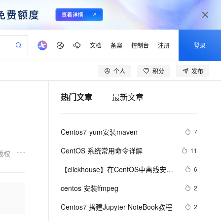
文档
备案
控制台
注册
登录
个人
积分
发布
验
作计划
器
AI 活动
专业服务
服务伙伴合作计划
开发者社区
加入我们
产品动态
服务平台百炼
阿里云 OPC 创新助力计划
热门文章
最新文章
一站式生成采购清单，支持单品或批量购买
io：打造专属 AI 语音助手
S产品伙伴计划（繁花）
峰会
CS
造的大模型服务与应用开发平台
一句话生成原生可编辑精美 PPT 文稿
AI 生产力先锋
Al MaaS 服务伙伴赋能合作
域名
博文
Careers
至高可申请百万元
Qwen3.8-Max 模型上线
开启高性价比 AI 编程新体验
弹性可伸缩的云计算服务
Qwen-Audio-3.0-Realtime 端到端实时语音角色扮演
输入一句话想法, 轻松生成专业的 PPT
先锋实践拓展 AI 生产力的边界
Token 补贴，五大权
计划
海大会
伙伴信用分合作计划
商标
问答
社会招聘
Centos7-yum安装maven
7
益加速 OPC 成功
eek-V4-Pro
SS
一键部署幻兽帕鲁游戏服务器
飞天发布时刻
HOT
Open Search 向量检索版支
划
备案
电子书
校园招聘
pSeek-V4-Pro
视频创作，一键激活电商全链路生产力
稳定、安全、高性价比、高性能的云存储服务
一键购买专属联机服务器，轻松开启游戏
所见，即是所愿
持视频检索 Pipeline 功能
更多支持
CentOS 系统常用命令详解
11
版权
划
公司注册
镜像站
视频生成
语音识别与合成
专属 QwenPaw
漫剧工坊：一站式动画创作平台
AI 实训营
HOT
应用身份服务 (IDaaS)
【clickhouse】在CentOS中离线安装
6
合作伙伴培训与认证
划
上云迁移
站生成，高效打造优质广告素材
全接入的云上超级电脑
从聊天伙伴进化为能主动干活的本地数字员工
快速生产连贯的高质量长漫剧
从基础到进阶，Agent 创客手把手教你
OpenClaw 管理能力上线
clickhouse
lScope
我要反馈
e-1.1-T2V
Qwen3-TTS-Flash
centos 安装ffmpeg
2
查询合作伙伴
n Alibaba Cloud ISV 合作
代维服务
建企业门户网站
10 分钟搭建微信、支付宝小程序
MaxCompute MaxFrame 提
畅细腻的高质量视频
离线语音合成大模型，多语言方言自适应，低延迟高稳定
创新加速
Centos7 搭建Jupyter NoteBook教程
ope
登录合作伙伴管理后台
2
我要建议
站，无忧落地极速上线
以可视化方式快速构建移动和 PC 门户网站
国内短信简单易用，安全可靠，秒级触达，全球覆盖200+国家和地区。
高效部署网站，快速应用到小程序
供自动弹性内存功能