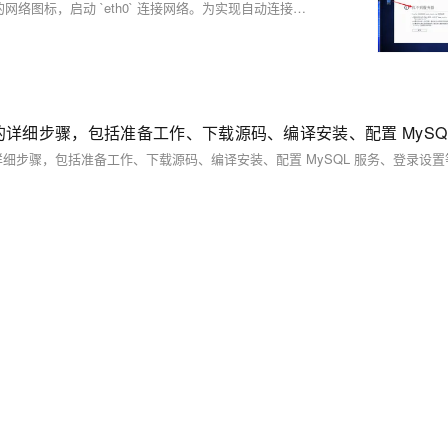
默认情况下，新装的 CentOS 无法直接上网。可通过点击桌面右上角的网络图标，启动 `eth0` 连接网络。为实现自动连接，右键该图标选择“编辑连接”，在 `System eth0` 设置中勾选“自动连接”。这样配置后，系统重启也能自动联网。
量