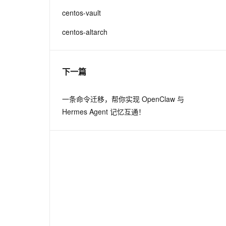
centos-vault
息提取
与 AI 智能体进行实时音视频通话
centos-altarch
从文本、图片、视频中提取结构化的属性信息
构建支持视频理解的 AI 音视频实时通话应用
t.diy 一步搞定创意建站
构建大模型应用的安全防护体系
通过自然语言交互简化开发流程,全栈开发支持
通过阿里云安全产品对 AI 应用进行安全防护
下一篇
一条命令迁移，帮你实现 OpenClaw 与
Hermes Agent 记忆互通！