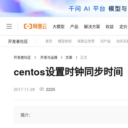
大模型
产品
解决方案
权益
定价
开发者社区
首页
模型体验
探索云世界
问产品
动手实
大模型
产品
解决方案
权益
定价
云市场
伙伴
服务
了解阿里云
精选产品
精选解决方案
普惠上云
产品定价
精选商城
成为销售伙伴
售前咨询
为什么选择阿里云
千问AI平台
开发者社区
开发与运维
文章
正文
了解云产品的定价详情
大模型服务平台百炼
千问办公，解锁你的工作
普惠上云 官方力荐
分销伙伴
在线服务
网站建设
什么是云计算
大
centos设置时钟同步时间
大模型服务与应用平台
企业级Agent产品，直接
云服务器38元/年起，超
咨询伙伴
多端小程序
技术领先
云上成本管理
售后服务
轻量应用服务器
Agency Agents：拥
官方推荐返现计划
大模型
精选产品
精选解决方案
Salesforce 国际版订阅
稳定可靠
管理和优化成本
推荐新用户得奖励，单订单
销售伙伴合作计划
2017-11-28
2225
自助服务
友盟天域
安全合规
人工智能与机器学习
AI
文本生成
云数据库 RDS
HappyHorse 打造一
云工开物
无影生态合作计划
在线服务
观测云
分析师报告
高校专属算力普惠，学生认
计算
互联网应用开发
Qwen3.8-Max
HOT
Salesforce On Alibaba C
工单服务
Tuya 物联网平台阿里云
研究报告与白皮书
人工智能平台 PAI
快速拥有专属 OpenClaw
简介：
大模
Consulting Partner 合
大数据
容器
智能体时代全能旗舰模型
免费试用
短信专区
一站式AI开发、训练和推
蓝凌 OA
AI 大模型销售与服务生
现代化应用