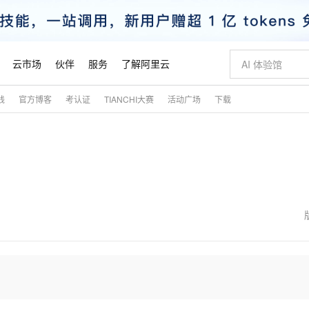
云市场
伙伴
服务
了解阿里云
践
官方博客
考认证
TIANCHI大赛
活动广场
下载
AI 特惠
数据与 API
成为产品伙伴
企业增值服务
最佳实践
价格计算器
AI 场景体
基础软件
产品伙伴合
阿里云认证
市场活动
配置报价
大模型
自助选配和估算价格
新方式
睿译宝，AI翻译排版一步到位
智启 AI 普惠权益
产品生态集成认证中心
企业支持计划
云上春晚
域名与网站
千问官方 MaaS 平台，为开发者和 Agent 而生，新用户赠送 1 亿 + tokens 额度
Qwen Aud
AI Coding
阿里云Maa
2026 阿里云
云服务器 E
为企业打
数据集
Windows
大模型认证
模型
NEW
NEW
交付可用成果
值低价云产品抢先购
上传文档即自动完成翻译和格式还原
至高享 1亿+免费 tokens，加速 Al 应用落地
提供智能易用的域名与建站服务
智能编程，一键
安全可靠、
产品生态伙伴
专家技术服务
云上奥运之旅
弹性计算合作
阿里云中企出
手机三要素
宝塔 Linux
全部认证
价格优势
有专属领域专家
GLM-5.2：长任务时代开源旗舰模型
阿里云 OPC 创新助力计划
千问大模型
即刻拥有 DeepS
AI 电商营销
对象存储 O
大模型
产品生态伙伴工作台
企业增值服务台
云栖战略参考
云存储合作计
云栖大会
身份实名认证
CentOS
训练营
推动算力普惠，释放技术红利
最高返9万
多领域专家智能体,一键组建 AI 虚拟交付团队
快速构建应用程序和网站，即刻迈出上云第一步
至高百万元 Token 补贴，加速一人公司成长
多元化、高性能、安全可靠的大模型服务
真正可用的 1M 上下文,一次完成代码全链路开发
轻松解锁专属 Dee
从图文生成到
云上的中国
数据库合作计
活动全景
短信
Docker
图片和
站式影视创作平台
Hermes Agent，打造自进化智能体
Token Plan 模型订阅计划
数字证书管理服务（原SSL证书）
5 分钟轻松部署
AI 广告创作
无影云电脑
企业成长
NEW
信息公告
看见新力量
云网络合作计
OCR 文字识别
JAVA
证享300元代金券
可视化编排打通从文字构思到成片全链路闭环
全托管，含MySQL、PostgreSQL、SQL Server、MariaDB多引擎
自主进化，持久记忆，越用越聪明
Qwen3.8-Max 首发尝鲜，限时加量 10 倍，夜间低至2折
实现全站HTTPS，呈现可信的WEB访问
图文、视频一
随时随地安
魔搭 Mode
Kimi-K3
HappyHors
NEW
loud
服务实践
官网公告
金融模力时刻
Salesforce O
版
发票查验
全能环境
Claude Code + GStack 打造工程团队
千问办公，限时限量积分加倍
Qoder
低代码高效构
AI 建站
短信服务
型
NEW
作计划
Kimi 最新旗舰模型，长程编程与推理利器
让文字生成流
计划
创新中心
魔搭 ModelSc
健康状态
理服务
让AI从“聊天伙伴”进化为能干活的“数字员工”
安装技能 GStack，拥有专属 AI 工程团队
你的AI工作搭子，覆盖日常办公高频场景
面向真实软件的智能体编程平台
0 代码专业建
客户案例
天气预报查询
操作系统
态合作计划