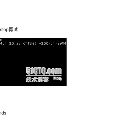
Deepseek-v4-pro
HappyHors
同享
万小智 AI 建站低至 15元/月
Qoder CN
AI 短剧/漫剧
云原生数据库 
快递物流查询
WordPress
成为服务伙
高校合作
点，立即开启云上创新
覆盖公网/内网、递归/权威、移动APP等全场景解析服务
送.CN域名，送备案服务码
基于千问大模型等，支持代码智能生成、研发智能问答
AI助力短剧
态智能体模型
旗舰 MoE 大模型，百万上下文与顶尖推理能力
图生视频，流
Ubuntu
服务生态伙伴
云工开物
企业应用
Works
Night Plan 支持 Qwen 3.8-Max
云原生大数据计算服务 MaxCompute
AI 办公
容器服务 Kub
NEW
GLM-5.2
Wan2.7-T
Red Hat
30+ 款产品免费体验
Data Agent 驱动的一站式 Data+AI 开发治理平台
夜间 5 折，Qwen/Meoo/TokenPlan 客户专享
面向分析的企业级SaaS模式云数据仓库
AI智能应用
提供一站式管
stop再试
科研合作
视觉 Coding、空间感知、多模态思考等全面升级
1M上下文，专为长程任务能力而生
ERP
堂（旗舰版）
SUSE
智能客服
CRM
防护产品
2个月
自动承接线索
建站小程序
OA 办公系统
AI 应用构建
大模型原生
力提升
财税管理
模板建站
Qoder
大模型服务平台百炼-应用模版
HOT
NEW
面向真实软件
个人版上线、团队版降价；千问3.8-Max首发发尝鲜
丰富多元化的应用模版和解决方案
400电话
定制建站
万有无界
大模型服务平台百炼-智能体
方案
广告营销
模板小程序
的模型效果
灵活可视化地构建企业级 Agent
定制小程序
秒悟
人工智能平台 PAI
APP 开发
云端极速 AI 
新一代 AI 视频生成模型，深度适配广告营销等场景
AI Native 的算法工程平台，一站式完成建模、训练、推理服务部署
nds
建站系统