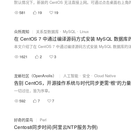
581
19
19
众所周知
|
关系型数据库
MySQL
Linux
1621
2
3
龙蜥社区（OpenAnolis）
|
人工智能
安全
Cloud Native
告别 CentOS，开源操作系统与时代同步更需“根”的力
一切过往，皆为序章。
592
7
7
好奇的菜鸟
|
Perl
Centos8同步时间(阿里云NTP服务为例)