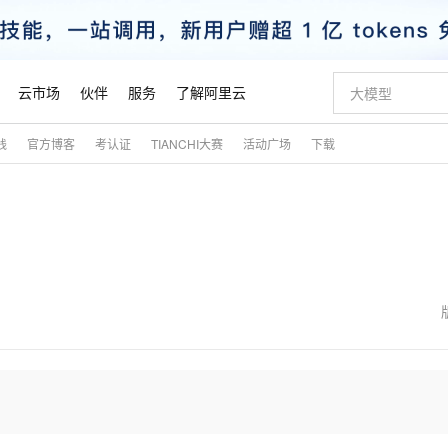
云市场
伙伴
服务
了解阿里云
践
官方博客
考认证
TIANCHI大赛
活动广场
下载
AI 特惠
数据与 API
成为产品伙伴
企业增值服务
最佳实践
价格计算器
AI 场景体
基础软件
产品伙伴合
阿里云认证
市场活动
配置报价
大模型
自助选配和估算价格
步到位
智启 AI 普惠权益
产品生态集成认证中心
企业支持计划
云上春晚
域名与网站
Qwen Audio：打造专属 AI 语音助手
千问官方 MaaS 平台，为开发者和 Agent 而生，新用户赠送 1 亿 + tokens 额度
一句话生成原生
AI Coding
阿里云Maa
2026 阿里云
云服务器 E
为企业打
数据集
Windows
大模型认证
模型
NEW
NEW
格式还原
值低价云产品抢先购
至高享 1亿+免费 tokens，加速 Al 应用落地
提供智能易用的域名与建站服务
Qwen-Audio-3.0-Realtime 端到端实时语音角色扮演
输入一句话想法,
智能编程，一键
安全可靠、
产品生态伙伴
专家技术服务
云上奥运之旅
弹性计算合作
阿里云中企出
手机三要素
宝塔 Linux
全部认证
价格优势
开源旗舰模型
即刻拥有 DeepSeek-V4-Pro
阿里云 OPC 创新助力计划
千问大模型
一键部署幻兽
AI 电商营销
对象存储 O
大模型
产品生态伙伴工作台
企业增值服务台
云栖战略参考
云存储合作计
云栖大会
身份实名认证
CentOS
训练营
推动算力普惠，释放技术红利
最高返9万
真正可用的 1M 上下文,一次完成代码全链路开发
快速构建应用程序和网站，即刻迈出上云第一步
轻松解锁专属 DeepSeek-V4-Pro
至高百万元 Token 补贴，加速一人公司成长
多元化、高性能、安全可靠的大模型服务
一键购买专属
从图文生成到
云上的中国
数据库合作计
活动全景
短信
Docker
图片和
自进化智能体
5 分钟轻松部署专属 QwenPaw
Token Plan 模型订阅计划
数字证书管理服务（原SSL证书）
高效搭建 AI
AI 广告创作
无影云电脑
企业成长
NEW
HOT
信息公告
看见新力量
云网络合作计
OCR 文字识别
JAVA
越聪明
证享300元代金券
全托管，含MySQL、PostgreSQL、SQL Server、MariaDB多引擎
Qwen3.8-Max 首发尝鲜，限时加量 10 倍，夜间低至2折
实现全站 HTTPS，呈现可信的 Web 访问
从聊天伙伴进化为能主动干活的本地数字员工
图文、视频一
随时随地安
魔搭 Mode
Kimi-K3
HappyHors
NEW
loud
服务实践
官网公告
金融模力时刻
Salesforce O
版
发票查验
全能环境
Claude Code + GStack 打造工程团队
千问办公，限时限量积分加倍
Qoder
低代码高效构
AI 建站
短信服务
型
NEW
作计划
Kimi 最新旗舰模型，长程编程与推理利器
让文字生成流
计划
创新中心
魔搭 ModelSc
健康状态
理服务
让AI从“聊天伙伴”进化为能干活的“数字员工”
安装技能 GStack，拥有专属 AI 工程团队
你的AI工作搭子，覆盖日常办公高频场景
面向真实软件的智能体编程平台
0 代码专业建
客户案例
天气预报查询
操作系统
态合作计划