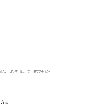
CDATA，若想使用话，需用转义符代替
决方法