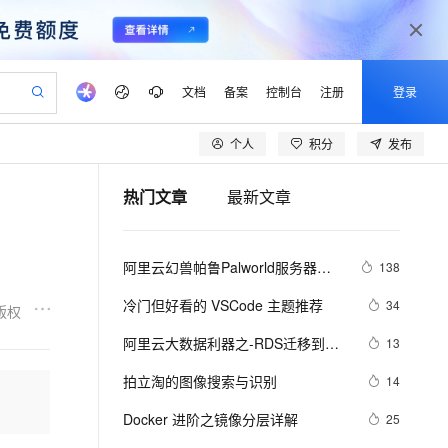
文档
备案
控制台
注册
登录
个人
积分
发布
验
作计划
器
AI 活动
专业服务
服务伙伴合作计划
开发者社区
加入我们
产品动态
服务平台百炼
阿里云 OPC 创新助力计划
热门文章
最新文章
一站式生成采购清单，支持单品或批量购买
可编辑精美 PPT 文稿
S产品伙伴计划（繁花）
峰会
CS
造的大模型服务与应用开发平台
Agency Agents：拥有专属领域专家
AI 生产力先锋
Al MaaS 服务伙伴赋能合作
域名
博文
Careers
PolarDB Agentic Database
至高可申请百万元
 轻松生成专业的 PPT
开启高性价比 AI 编程新体验
弹性可伸缩的云计算服务
先锋实践拓展 AI 生产力的边界
发布
多领域专家智能体,一键组建 AI 虚拟交付团队
Token 补贴，五大权
计划
海大会
伙伴信用分合作计划
商标
问答
社会招聘
阿里云幻兽帕鲁Palworld服务器配
138
益加速 OPC 成功
帕鲁游戏服务器
SS
HappyHorse 打造一站式影视创作平台
飞天发布时刻
HOT
秒悟 Meoo CLI 支持一键部
划
备案
电子书
校园招聘
置及价格整理（2024年版）
联机服务器，轻松开启游戏
视频创作，一键激活电商全链路生产力
稳定、安全、高性价比、高性能的云存储服务
所见，即是所愿
署项目至阿里云账号
可视化编排打通从文字构思到成片全链路闭环
更多支持
冷门但好看的 VSCode 主题推荐
34
版权
划
公司注册
镜像站
视频生成
语音识别与合成
 智能体与工作流应用
漫剧工坊：一站式动画创作平台
AI 实训营
Flink OSS 支持
阿里云大数据利器之-RDS迁移到
13
合作伙伴培训与认证
划
上云迁移
站生成，高效打造优质广告素材
全接入的云上超级电脑
通过阿里云百炼高效搭建AI应用,助力高效开发
快速生产连贯的高质量长漫剧
从基础到进阶，Agent 创客手把手教你
AssumeRole 角色自定义
Maxcompute实现动态分区
lScope
我要反馈
e-1.1-T2V
Qwen3-TTS-Flash
拍立淘的图像搜索与识别
14
查询合作伙伴
n Alibaba Cloud ISV 合作
代维服务
建企业门户网站
10 分钟搭建微信、支付宝小程序
百炼 Qwen3.7-Flash 系列模
畅细腻的高质量视频
离线语音合成大模型，多语言方言自适应，低延迟高稳定
创新加速
Docker 进阶之镜像分层详解
ope
登录合作伙伴管理后台
25
我要建议
站，无忧落地极速上线
以可视化方式快速构建移动和 PC 门户网站
国内短信简单易用，安全可靠，秒级触达，全球覆盖200+国家和地区。
高效部署网站，快速应用到小程序
型发布