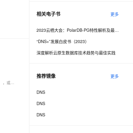
相关电子书
更多
息提取
与 AI 智能体进行实时音视频通话
从文本、图片、视频中提取结构化的属性信息
构建支持视频理解的 AI 音视频实时通话应用
2023云栖大会：PolarDB-PG特性解析及最佳实践
t.diy 一步搞定创意建站
构建大模型应用的安全防护体系
“DNS+”发展白皮书（2023）
通过自然语言交互简化开发流程,全栈开发支持
通过阿里云安全产品对 AI 应用进行安全防护
深度解析云原生数据库技术趋势与最佳实践
推荐镜像
更多
`readlink`命令在Linux中用于揭示符号链接的指向，显示它们所链接的实际文件或目录的路径。它可以显示简洁的绝对路径（-f），处理循环链接（-e），或不加换行符输出（-n）。例如，查看`link.txt`指向：`readlink link.txt`；获取绝对路径：`readlink -f link.txt`。使用时要注意链接是否存在、权限问题和可能的循环链接。
DNS
DNS
DNS