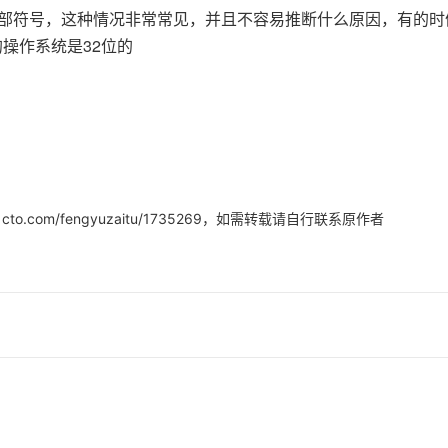
Deepseek-v4-pro
HappyHors
同享
万小智 AI 建站低至 15元/月
Qoder CN
AI 短剧/漫剧
云原生数据库 
外部符号，这种情况非常常见，并且不容易推断什么原因，有的时
快递物流查询
WordPress
成为服务伙
高校合作
点，立即开启云上创新
覆盖公网/内网、递归/权威、移动APP等全场景解析服务
送.CN域名，送备案服务码
基于千问大模型等，支持代码智能生成、研发智能问答
AI助力短剧
态智能体模型
旗舰 MoE 大模型，百万上下文与顶尖推理能力
图生视频，流
的操作系统是32位的
Ubuntu
服务生态伙伴
云工开物
企业应用
Works
Night Plan 支持 Qwen 3.8-Max
云原生大数据计算服务 MaxCompute
AI 办公
容器服务 Kub
NEW
GLM-5.2
Wan2.7-T
Red Hat
30+ 款产品免费体验
Data Agent 驱动的一站式 Data+AI 开发治理平台
夜间 5 折，Qwen/Meoo/TokenPlan 客户专享
面向分析的企业级SaaS模式云数据仓库
AI智能应用
提供一站式管
科研合作
视觉 Coding、空间感知、多模态思考等全面升级
1M上下文，专为长程任务能力而生
ERP
堂（旗舰版）
SUSE
智能客服
CRM
防护产品
2个月
自动承接线索
建站小程序
OA 办公系统
AI 应用构建
大模型原生
，如需转载请自行联系原作者
51cto.com/fengyuzaitu/1735269
力提升
财税管理
模板建站
Qoder
大模型服务平台百炼-应用模版
HOT
NEW
面向真实软件
个人版上线、团队版降价；千问3.8-Max首发发尝鲜
丰富多元化的应用模版和解决方案
400电话
定制建站
万有无界
大模型服务平台百炼-智能体
方案
广告营销
模板小程序
的模型效果
灵活可视化地构建企业级 Agent
定制小程序
秒悟
人工智能平台 PAI
APP 开发
云端极速 AI 
新一代 AI 视频生成模型，深度适配广告营销等场景
AI Native 的算法工程平台，一站式完成建模、训练、推理服务部署
建站系统