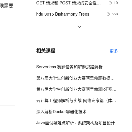
安全
GET 请求和 POST 请求的安全性有
我要投诉
e-1.1-I2V
Cosyvoice-V3-Flash
10
PolarDB
上云场景组合购
候需要
伴
Qoder CN V1.7.0 发布
何区别？
漫剧创作，剧本、分镜、视频高效生成
100%兼容MySQL、PostgreSQL，兼容Oracle，支持集中和分布式
覆盖90%+业务场景，专享组合折扣价
畅自然，细节丰富
高表现力语音合成大模型，语音克隆听感自然
VPN
hdu 3015 Disharmony Trees
558
ernetes 版 ACK
云聚AI 严选权益
云安全中心 AI BAS 智能自动
SSL 证书
perl--CGI编程之Apache服务器安装配
1
2V
Fun-ASR
，一键激活高效办公新体验
理容器应用的 K8s 服务
精选AI产品，从模型到应用全链提效
化模拟渗透攻击产品发布
置
文戏情感细腻自然，动作戏激烈拳拳到肉，实现更强表演能力
支持中英文自由切换，具备更强的噪声鲁棒性
堡垒机
如何绑定多个action到一个slot
456
AI 用量加速计划
DataWorks ChatBI 会话支持
防火墙
、识别商机，让客服更高效、服务更出色。
结构struct(值类型)在实际应用要注
新老同享，达量后返
上传临时文件分析
620
相关课程
更多
意的二点:
主机安全
应用
Serverless 赛题设置和解题思路解析
千问办公
NEW
AI 应用及服务市场
的智能体编程平台
一站式AI生产力平台
第八届大学生创新创业大赛阿里命题数据库命题解析
AI 应用
伶鹊
第八届大学生创新创业大赛阿里命题IoT赛题解析
企业级人与Agent协作平台，接入和调度多个数字员工
智能客服平台，对话机器人、对话分析、智能外呼
大模型
云计算工程师解析与实战-网络专家篇（体验版）
大模型服务平台百炼 - 全妙
自然语言处理
深入解析Docker容器化技术
应用创作平台
多模态内容创作工具，已接入 DeepSeek
数据标注
Java面试疑难点解析 - 系统架构及项目设计
机器学习