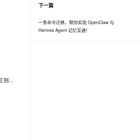
下一篇
一条命令迁移，帮你实现 OpenClaw 与
Hermes Agent 记忆互通！
【夯实技术基本功】「底层技术原理体系」全方位带你认识和透彻领悟正则表达式(Regular Expression)的开发手册（正则符号深入解析 ）