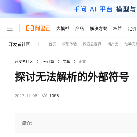
大模型
产品
解决方案
权益
定价
开发者社区
首页
模型体验
探索云世界
问产品
动手实
大模型
产品
解决方案
权益
定价
云市场
伙伴
服务
了解阿里云
精选产品
精选解决方案
普惠上云
产品定价
精选商城
成为销售伙伴
售前咨询
为什么选择阿里云
千问AI平台
开发者社区
云计算
文章
正文
了解云产品的定价详情
大模型服务平台百炼
睿译宝，AI翻译排版一
普惠上云 官方力荐
分销伙伴
在线服务
网站建设
什么是云计算
大
探讨无法解析的外部符号
大模型服务与应用平台
上传文档即自动完成翻译和
云服务器38元/年起，超
咨询伙伴
多端小程序
技术领先
云上成本管理
售后服务
轻量应用服务器
GLM-5.2：长任务时代
官方推荐返现计划
大模型
精选产品
精选解决方案
Salesforce 国际版订阅
稳定可靠
管理和优化成本
推荐新用户得奖励，单订单
销售伙伴合作计划
2017-11-08
1058
自助服务
友盟天域
安全合规
人工智能与机器学习
AI
文本生成
云数据库 RDS
Hermes Agent，打造
云工开物
无影生态合作计划
在线服务
观测云
分析师报告
自主进化，持久记忆，越用
高校专属算力普惠，学生认
计算
互联网应用开发
Qwen3.8-Max
HOT
Salesforce On Alibaba C
工单服务
Tuya 物联网平台阿里云
研究报告与白皮书
人工智能平台 PAI
快速拥有专属 OpenClaw
简介：
大模
Consulting Partner 合
大数据
容器
智能体时代全能旗舰模型
免费试用
短信专区
一站式AI开发、训练和推
蓝凌 OA
AI 大模型销售与服务生
现代化应用