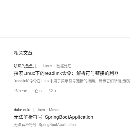
大模型解决方案
迁移与运维管理
快速部署 Dify，高效搭建 
专有云
10 分钟在聊天系统中增加
相关文章
听风的鱼鱼儿
|
Linux
数据处理
探索Linux下的readlink命令：解析符号链接的利器
1716
0
0
dulu~dulu
|
Java
Maven
无法解析符号 ‘SpringBootApplication’
无法解析符号 ‘SpringBootApplication’