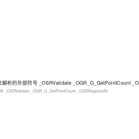
RValidate _OGR_G_GetPointCount _OGRRegisterAll