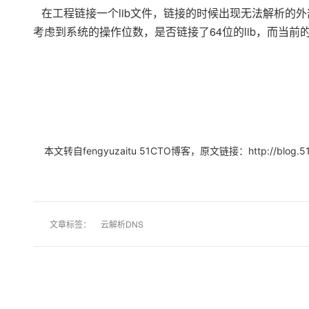
存储
天池大赛
Qwen3.7-Plus
云解析DNS
解决方案免费试用 新老
在工程链接一个lib文件，链接的时候出现无法解析的
电子合同
最高领取价值200元试用
能看、能想、能动手的多模
安全
网络与CDN
考虑到系统的操作位数，是否链接了64位的lib，而当前
AI 算法大赛
畅捷通
大数据开发治理平台 Data
AI 产品 免费试用
网络
安全
云开发大赛
Qwen3-VL-Plus
Tableau 订阅
1亿+ 大模型 tokens 和 
可观测
入门学习赛
中间件
AI空中课堂在线直播课
云防火墙
140+云产品 免费试用
上云与迁云
云原生的云上边界网络安全
产品新客免费试用，最长1
数据库
生态解决方案
大模型服务
企业出海
大模型ACA认证体验
大数据计算
本文转自fengyuzaitu 51CTO博客，原文链接：
http://blog.
助力企业全员 AI 认知与能
行业生态解决方案
千问AI平台-Token Plan
政企业务
媒体服务
开发者生态解决方案
企业服务与云通信
千问AI平台-模型体验
AI 开发和 AI 应用解决
在线体验全尺寸、多种模态
文章标签：
云解析DNS
域名与网站
Happy 系列大模型
终端用户计算
Serverless
开发工具