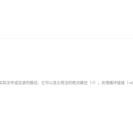
AI 应用
10分钟微调：让0.6B模型媲美235B模
多模态数据信
型
依托云原生高可用架构,实现Dify私有化部署
用1%尺寸在特定领域达到大模型90%以上效果
一个 AI 助手
超强辅助，Bol
即刻拥有 DeepSeek-R1 满血版
在企业官网、通讯软件中为客户提供 AI 客服
多种方案随心选，轻松解锁专属 DeepSeek