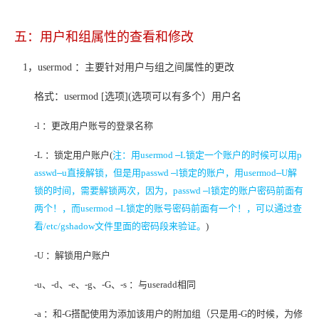
五：用户和组属性的查看和修改
1，
usermod
：主要针对用户与组之间属性的更改
格式：usermod [选项](选项可以有多个）用户名
-l
：更改用户账号的登录名称
-L
：锁定用户账户(
注：用usermod
–
L
锁定一个账户的时候可以用p
asswd
–
u
直接解锁，但是用passwd
–
l
锁定的账户，用usermod
–
U
解
锁的时间，需要解锁两次，因为，passwd
–
l
锁定的账户密码前面有
两个！，而usermod
–
L
锁定的账号密码前面有一个！，可以通过查
看/etc/gshadow文件里面的密码段来验证。
)
-U
：解锁用户账户
-u
、-d、-e、-g、-G、-s ：与useradd相同
-a
：和-G搭配使用为添加该用户的附加组（只是用-G的时候，为修