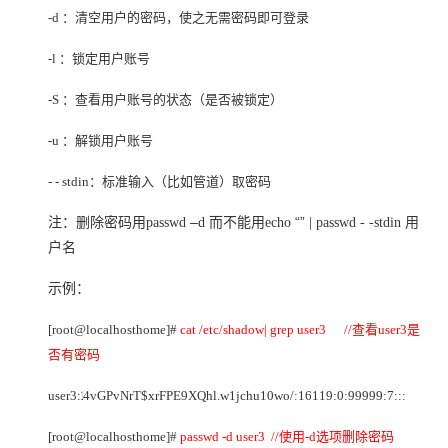
-d
：清空用户的密码，使之无需密码即可登录
-l
：锁定用户账号
-S
：查看用户账号的状态（是否被锁定）
-u
：解锁用户账号
- - stdin
：标准输入（比如管道）取密码
–
“”
注：删除密码用passwd
d
而不能用echo
| passwd - -stdin
用
户名
示例：
[root@localhosthome]#
cat /etc/shadow| grep user3 //
查看user3是
否有密码
user3:
4vGPvNrT$xrFPE9XQhl.w1jchu10wo/:16119:0:99999:7:::
1
[root@localhosthome]#
passwd -d user3 //
使用-d选项删除密码