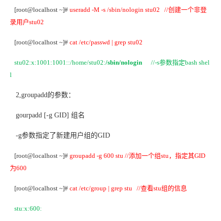
[root@localhost ~]#
useradd -M -s /sbin/nologin stu02 //
创建一个非登
录用户stu02
[root@localhost ~]#
cat /etc/passwd | grep stu02
stu02:x:1001:1001::/home/stu02:
/sbin/nologin
//-s
参数指定bash shel
l
2,groupadd
的参数：
gourpadd [-g GID]
组名
-g
参数指定了新建用户组的GID
[root@localhost ~]#
groupadd -g 600 stu //
添加一个组stu，指定其GID
为600
[root@localhost ~]#
cat /etc/group | grep stu //
查看stu组的信息
stu:x:600: