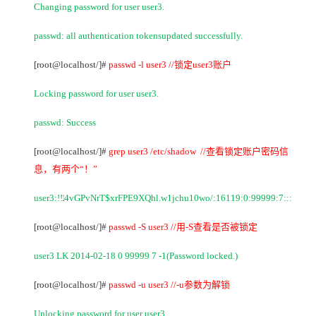
Changing password for user user3.
passwd: all authentication tokensupdated successfully.
[root@localhost/]#
passwd -l user3 //
锁定user3账户
Locking password for user user3.
passwd: Success
[root@localhost/]#
grep user3 /etc/shadow //
查看锁定账户密码信
息，有两个“！”
user3:!!
4vGPvNrT$xrFPE9XQhl.w1jchu10wo/:16119:0:99999:7:::
1
[root@localhost/]#
passwd -S user3 //
用-S查看是否被锁定
user3 LK 2014-02-18 0 99999 7 -1(Password locked.)
[root@localhost/]#
passwd -u user3 //-u
参数为解锁
Unlocking password for user user3.