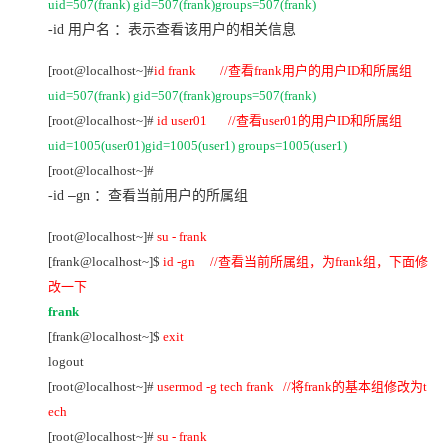
uid=507(frank) gid=507(frank)groups=507(frank)
-id
用户名 ：表示查看该用户的相关信息
[root@localhost~]#
id frank //
查看frank用户的用户ID和所属组
uid=507(frank) gid=507(frank)groups=507(frank)
[root@localhost~]#
id user01 //
查看user01的用户ID和所属组
uid=1005(user01)gid=1005(user1) groups=1005(user1)
[root@localhost~]#
–
-id
gn
：查看当前用户的所属组
[root@localhost~]#
su - frank
[frank@localhost~]$
id -gn //
查看当前所属组，为frank组，下面修
改一下
frank
[frank@localhost~]$
exit
logout
[root@localhost~]#
usermod -g tech frank //
将frank的基本组修改为t
ech
[root@localhost~]#
su - frank