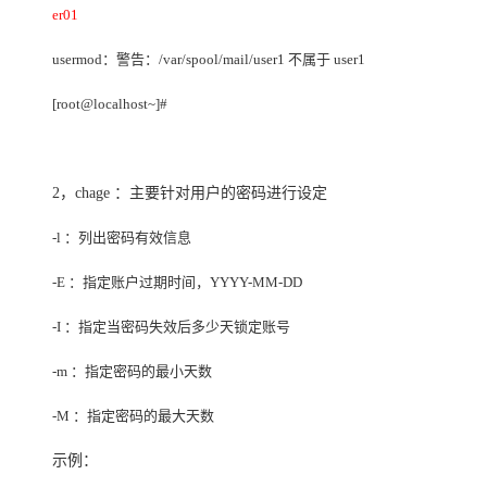
er01
usermod
：警告：/var/spool/mail/user1 不属于 user1
[root@localhost~]#
2，
chage
：主要针对用户的密码进行设定
-l
：列出密码有效信息
-E
：指定账户过期时间，YYYY-MM-DD
-I
：指定当密码失效后多少天锁定账号
-m
：指定密码的最小天数
-M
：指定密码的最大天数
示例：