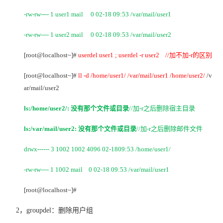
-rw-rw---- 1 user1 mail 0 02-18 09:53 /var/mail/user1
-rw-rw---- 1 user2 mail 0 02-18 09:53 /var/mail/user2
[root@localhost~]#
userdel user1 ; userdel -r user2 //
加不加-r的区别
[root@localhost~]#
ll -d /home/user1/ /var/mail/user1 /home/user2/
/v
ar/mail/user2
ls:/home/user2/:
没有那个文件或目录
//
加-r之后删除宿主目录
ls:/var/mail/user2:
没有那个文件或目录
//
加-r之后删除邮件文件
drwx------ 3 1002 1002 4096 02-1809:53 /home/user1/
-rw-rw---- 1 1002 mail 0 02-18 09:53 /var/mail/user1
[root@localhost~]#
2
，groupdel：删除用户组