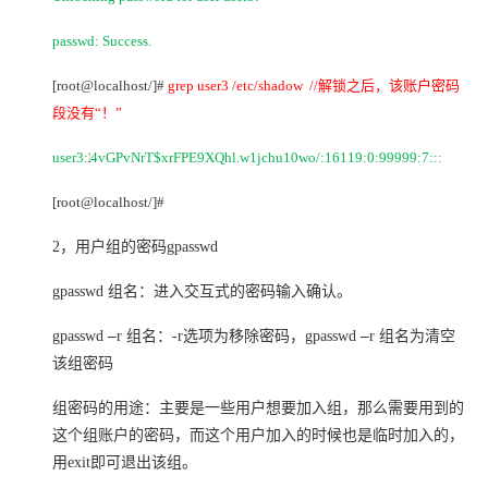
passwd: Success.
[root@localhost/]#
grep user3 /etc/shadow //
解锁之后，该账户密码
段没有“！”
user3:
4vGPvNrT$xrFPE9XQhl.w1jchu10wo/:16119:0:99999:7:::
1
[root@localhost/]#
2
，用户组的密码gpasswd
gpasswd
组名：进入交互式的密码输入确认。
–
–
gpasswd
r
组名：-r选项为移除密码，gpasswd
r
组名为清空
该组密码
组密码的用途：主要是一些用户想要加入组，那么需要用到的
这个组账户的密码，而这个用户加入的时候也是临时加入的，
用exit即可退出该组。