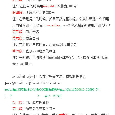
注： 在建立的时候用
useradd -u
来指定UID号
第四段
：所属基本组的GID号
注：在新建用户的时候，如果不指定基本组，会默认新建一个和用
户同名的组，可以使用
useradd -g
users/100
来指定新建用户组的GID
第五段
：用户全名
第六段
：宿主目录
注：在新建用户的时间，用useradd -d来指定
第七段
：登录shell程序的路径
注：在新建用户时候使用useradd -s来指定，也可以在后来使用user
mod -s来指定
/etc/shadow
文件：保存了密码字串，有效期等信息
[root@localhost/]# head -1 /etc/shadow
root:
SmlKPNho$qNqybQOGBSnK6iWmviI6b1:15908:0:99999:7:::
1
1 2 3 4 5 6789
第一段
：用户账号的名称
第二段
：加密后的密码字符串