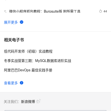
微信小程序抓包教程：Burpsuite版 附所需工具
44
5
又一个项目开源，阿里已成为中国开源的关键力量？
9061
6
iOS开发UI篇—iPad和iPhone开发的比较
5
7
相关电子书
低代码开发师（初级）实战教程
在iPad平板上配置Exchange邮箱
4
8
冬季实战营第三期：MySQL数据库进阶实战
ipad air的键盘推介（mark一下，备用，嘿嘿）
7
9
阿里巴巴DevOps 最佳实践手册
如何利用ipad随时随地开发代码
11
10
查看更多
关注我们：
新浪微博