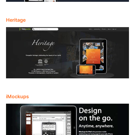
Heritage
iMockups