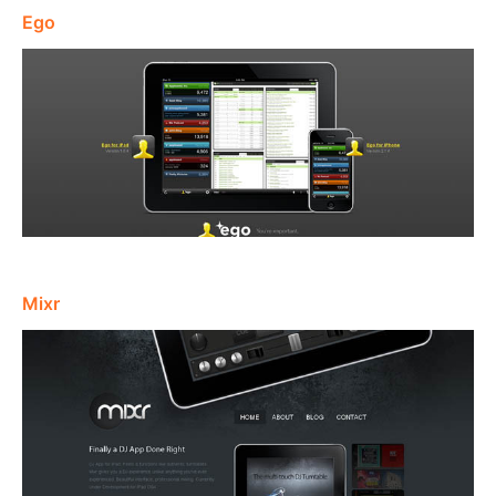
Ego
Mixr