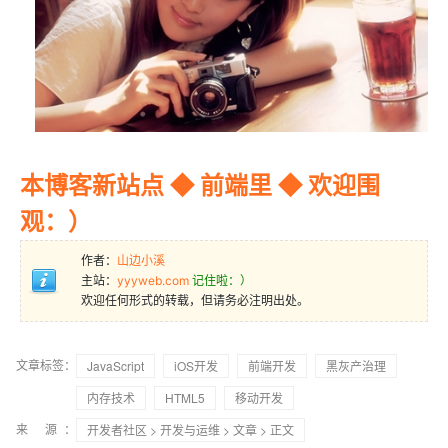
本博客新站点 ◆ 前端里 ◆ 欢迎围
观：）
作者：
山边小溪
主站：
yyyweb.com
记住啦：）
欢迎任何形式的转载，但请务必注明出处。
文章标签：
JavaScript
iOS开发
前端开发
黑灰产治理
内存技术
HTML5
移动开发
来 源：
开发者社区
>
开发与运维
>
文章
> 正文