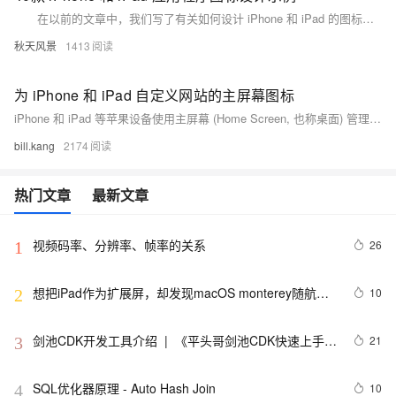
在以前的文章中，我们写了有关如何设计 iPhone 和 iPad 的图标。为了获取灵感，让我们一起来看看一些全新设计理念的 iOS 应用程序图标。下面展示40款 iPhone 和 iPad 应用程序图标设计示例，如果你正在寻找类似的作品，记得收藏起来。
秋天风景
1413
为 iPhone 和 iPad 自定义网站的主屏幕图标
iPhone 和 iPad 等苹果设备使用主屏幕 (Home Screen, 也称桌面) 管理应用程序, 还可以通过浏览器的添加到主屏幕功能将网站链接作为快捷方式添加为主屏幕图标. 是否你也想过为网站定义一个图标, 如果用户将网站添加至主屏幕, 网站链接看起来更像原生程序, 也能获得更多的关注.
bill.kang
2174
热门文章
最新文章
视频码率、分辨率、帧率的关系
26
1
想把iPad作为扩展屏，却发现macOS monterey随航功
10
2
能不见了
剑池CDK开发工具介绍  |  《平头哥剑池CDK快速上手指
21
3
南》第一章
SQL优化器原理 - Auto Hash Join
10
4