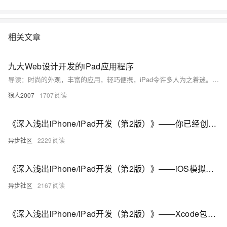
相关文章
九大Web设计开发的iPad应用程序
导读：时尚的外观，丰富的应用，轻巧便携，iPad令许多人为之着迷。如何充分利用iPad为您的工作助力？ 这里就有9款实用的Web设计和开发iPad应用程序介绍给您！当然在iPad上做设计未必能与在您的电脑上一样强大，但胜在方便灵活，适合经常出外办公和需要时刻记录设计灵感的人士。
狼人2007
1707
《深入浅出iPhone/iPad开发（第2版）》——你已经创建了自己的第一个iPhone应用程序！
异步社区
2229
《深入浅出iPhone/iPad开发（第2版）》——iOS模拟器让你可以在Mac上测试你的应用程序
异步社区
2167
《深入浅出iPhone/iPad开发（第2版）》——Xcode包含了应用程序模板，帮助你开始创建新的应用程序