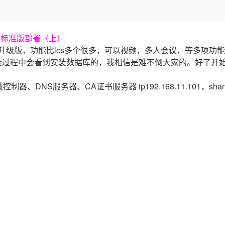
Deepseek-v4-pro
HappyHors
同享
万小智 AI 建站低至 15元/月
Qoder CN
AI 短剧/漫剧
云原生数据库 
快递物流查询
WordPress
成为服务伙
高校合作
点，立即开启云上创新
覆盖公网/内网、递归/权威、移动APP等全场景解析服务
送.CN域名，送备案服务码
基于千问大模型等，支持代码智能生成、研发智能问答
AI助力短剧
态智能体模型
旗舰 MoE 大模型，百万上下文与顶尖推理能力
图生视频，流
Ubuntu
服务生态伙伴
云工开物
企业应用
) 2007 标准版部署（上）
Works
Night Plan 支持 Qwen 3.8-Max
云原生大数据计算服务 MaxCompute
AI 办公
容器服务 Kub
NEW
GLM-5.2
Wan2.7-T
Red Hat
s的升级版，功能比lcs多个很多，可以视频，多人会议，等多项功
30+ 款产品免费体验
Data Agent 驱动的一站式 Data+AI 开发治理平台
夜间 5 折，Qwen/Meoo/TokenPlan 客户专享
面向分析的企业级SaaS模式云数据仓库
AI智能应用
提供一站式管
科研合作
视觉 Coding、空间感知、多模态思考等全面升级
1M上下文，专为长程任务能力而生
ERP
安装过程中会看到安装数据库的，我相信是难不倒大家的。好了开
堂（旗舰版）
SUSE
智能客服
CRM
防护产品
2个月
自动承接线索
域控制器、DNS服务器、CA证书服务器 ip192.168.11.101，shan
建站小程序
OA 办公系统
AI 应用构建
大模型原生
力提升
财税管理
模板建站
Qoder
大模型服务平台百炼-应用模版
HOT
NEW
面向真实软件
个人版上线、团队版降价；千问3.8-Max首发发尝鲜
丰富多元化的应用模版和解决方案
400电话
定制建站
万有无界
大模型服务平台百炼-智能体
方案
广告营销
模板小程序
的模型效果
灵活可视化地构建企业级 Agent
定制小程序
秒悟
人工智能平台 PAI
APP 开发
云端极速 AI 
新一代 AI 视频生成模型，深度适配广告营销等场景
AI Native 的算法工程平台，一站式完成建模、训练、推理服务部署
建站系统