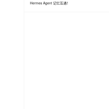
Hermes Agent 记忆互通！
息提取
与 AI 智能体进行实时音视频通话
从文本、图片、视频中提取结构化的属性信息
构建支持视频理解的 AI 音视频实时通话应用
t.diy 一步搞定创意建站
构建大模型应用的安全防护体系
通过自然语言交互简化开发流程,全栈开发支持
通过阿里云安全产品对 AI 应用进行安全防护