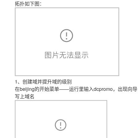
拓扑如下图：
大模型解决方案
迁移与运维管理
快速部署 Dify，高效搭建 
专有云
10 分钟在聊天系统中增加
1、创建域并提升域的级别
在beijing的开始菜单——运行里输入dcpromo，出现向导
写上域名