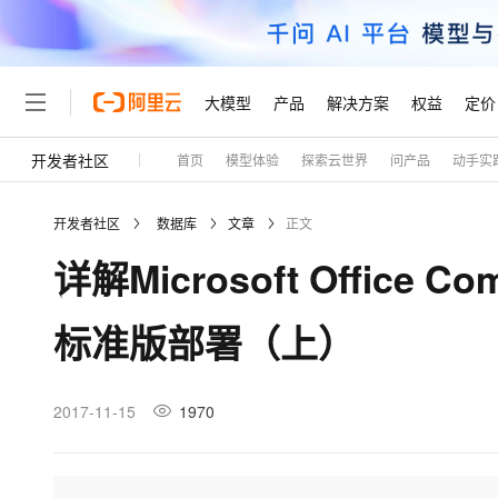
大模型
产品
解决方案
权益
定价
开发者社区
首页
模型体验
探索云世界
问产品
动手实
大模型
产品
解决方案
权益
定价
云市场
伙伴
服务
了解阿里云
精选产品
精选解决方案
普惠上云
产品定价
精选商城
成为销售伙伴
售前咨询
为什么选择阿里云
千问AI平台
开发者社区
数据库
文章
正文
了解云产品的定价详情
大模型服务平台百炼
千问办公，解锁你的工作
普惠上云 官方力荐
分销伙伴
在线服务
网站建设
什么是云计算
大
详解Microsoft Office Com
大模型服务与应用平台
企业级Agent产品，直接
云服务器38元/年起，超
咨询伙伴
多端小程序
技术领先
云上成本管理
售后服务
轻量应用服务器
Agency Agents：拥
官方推荐返现计划
大模型
精选产品
精选解决方案
Salesforce 国际版订阅
稳定可靠
标准版部署（上）
管理和优化成本
推荐新用户得奖励，单订单
销售伙伴合作计划
自助服务
友盟天域
安全合规
人工智能与机器学习
AI
文本生成
云数据库 RDS
HappyHorse 打造一
云工开物
无影生态合作计划
在线服务
观测云
分析师报告
高校专属算力普惠，学生认
计算
互联网应用开发
2017-11-15
1970
Qwen3.8-Max
HOT
Salesforce On Alibaba C
工单服务
Tuya 物联网平台阿里云
研究报告与白皮书
人工智能平台 PAI
快速拥有专属 OpenClaw
大模
Consulting Partner 合
大数据
容器
智能体时代全能旗舰模型
免费试用
短信专区
一站式AI开发、训练和推
蓝凌 OA
AI 大模型销售与服务生
现代化应用