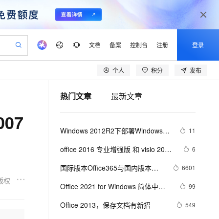
文档
备案
控制台
注册
登录
个人
积分
发布
验
作计划
器
AI 活动
专业服务
服务伙伴合作计划
开发者社区
加入我们
产品动态
服务平台百炼
阿里云 OPC 创新助力计划
热门文章
最新文章
一站式生成采购清单，支持单品或批量购买
io：打造专属 AI 语音助手
S产品伙伴计划（繁花）
峰会
CS
造的大模型服务与应用开发平台
一句话生成原生可编辑精美 PPT 文稿
AI 生产力先锋
Al MaaS 服务伙伴赋能合作
域名
博文
Careers
至高可申请百万元
Qwen3.8-Max 模型上线
007
开启高性价比 AI 编程新体验
弹性可伸缩的云计算服务
Qwen-Audio-3.0-Realtime 端到端实时语音角色扮演
输入一句话想法, 轻松生成专业的 PPT
先锋实践拓展 AI 生产力的边界
Token 补贴，五大权
计划
海大会
伙伴信用分合作计划
商标
问答
社会招聘
Windows 2012R2下部署Windows 
11
益加速 OPC 成功
eek-V4-Pro
SS
一键部署幻兽帕鲁游戏服务器
飞天发布时刻
HOT
Open Search 向量检索版支
划
备案
电子书
校园招聘
all+Office all KMS服务器
pSeek-V4-Pro
视频创作，一键激活电商全链路生产力
稳定、安全、高性价比、高性能的云存储服务
一键购买专属联机服务器，轻松开启游戏
所见，即是所愿
持视频检索 Pipeline 功能
更多支持
office 2016 专业增强版 和 visio 2016 
6
划
公司注册
镜像站
视频生成
语音识别与合成
专业版 下载安装（附带激活工具）
专属 QwenPaw
漫剧工坊：一站式动画创作平台
AI 实训营
HOT
应用身份服务 (IDaaS)
国际版本Office365与国内版本
6601
合作伙伴培训与认证
划
上云迁移
站生成，高效打造优质广告素材
全接入的云上超级电脑
从聊天伙伴进化为能主动干活的本地数字员工
快速生产连贯的高质量长漫剧
从基础到进阶，Agent 创客手把手教你
OpenClaw 管理能力上线
office365的功能介绍
版权
lScope
我要反馈
e-1.1-T2V
Qwen3-TTS-Flash
Office 2021 for Windows 简体中文 
99
查询合作伙伴
n Alibaba Cloud ISV 合作
代维服务
建企业门户网站
10 分钟搭建微信、支付宝小程序
MaxCompute MaxFrame 提
官网下载地址
畅细腻的高质量视频
离线语音合成大模型，多语言方言自适应，低延迟高稳定
创新加速
Office 2013，保存文档有新招
ope
登录合作伙伴管理后台
549
我要建议
站，无忧落地极速上线
以可视化方式快速构建移动和 PC 门户网站
国内短信简单易用，安全可靠，秒级触达，全球覆盖200+国家和地区。
高效部署网站，快速应用到小程序
供自动弹性内存功能