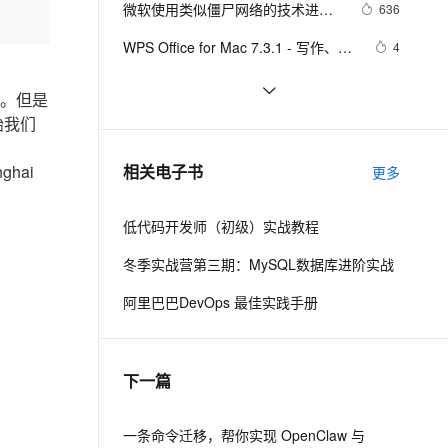
安全
微软使用类似僵尸网络的技术进行
我要投诉
e-1.1-I2V
Cosyvoice-V3-Flash
636
PolarDB
上云场景组合购
Milvus 弹性伸缩功能新增节
伴
Office2010漏洞检测
漫剧创作，剧本、分镜、视频高效生成
100%兼容MySQL、PostgreSQL，兼容Oracle，支持集中和分布式
覆盖90%+业务场景，专享组合折扣价
点支持范围
畅自然，细节丰富
高表现力语音合成大模型，语音克隆听感自然
VPN
WPS Office for Mac 7.3.1 - 写作、表
4
格处理、PPT 制作和 PDF 编辑
ernetes 版 ACK
云聚AI 严选权益
AI 原生数据库服务发布
SSL 证书
云端存储，多设备同步——WPS 
6
2V
Fun-ASR
能。但是
，一键激活高效办公新体验
理容器应用的 K8s 服务
精选AI产品，从模型到应用全链提效
Agent 数据网关
Office 2022让你的办公随时随地！{附
文戏情感细腻自然，动作戏激烈拳拳到肉，实现更强表演能力
支持中英文自由切换，具备更强的噪声鲁棒性
堡垒机
始我们
如何在谷歌chrome、Firefox等浏览
11
带下载地址和安装教程}
AI 用量加速计划
云原生数据库 PolarDB
器打开、编辑、保存微软Office、金
防火墙
、识别商机，让客服更高效、服务更出色。
Office 2007 中文版快速一览
新老同享，达量后返
Agentic Database 发布
7
ghai
相关电子书
山WPS文档？
更多
主机安全
应用
低代码开发师（初级）实战教程
千问办公
NEW
AI 应用及服务市场
的智能体编程平台
一站式AI生产力平台
冬季实战营第三期：MySQL数据库进阶实战
AI 应用
伶鹊
阿里巴巴DevOps 最佳实践手册
企业级人与Agent协作平台，接入和调度多个数字员工
智能客服平台，对话机器人、对话分析、智能外呼
大模型
大模型服务平台百炼 - 全妙
自然语言处理
下一篇
应用创作平台
多模态内容创作工具，已接入 DeepSeek
数据标注
机器学习
一条命令迁移，帮你实现 OpenClaw 与