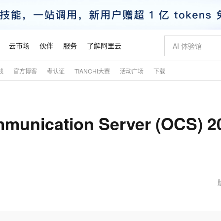
云市场
伙伴
服务
了解阿里云
践
官方博客
考认证
TIANCHI大赛
活动广场
下载
AI 特惠
数据与 API
成为产品伙伴
企业增值服务
最佳实践
价格计算器
AI 场景体
基础软件
产品伙伴合
阿里云认证
市场活动
配置报价
大模型
自助选配和估算价格
新方式
睿译宝，AI翻译排版一步到位
智启 AI 普惠权益
产品生态集成认证中心
企业支持计划
云上春晚
域名与网站
千问官方 MaaS 平台，为开发者和 Agent 而生，新用户赠送 1 亿 + tokens 额度
Qwen Aud
AI Coding
阿里云Maa
2026 阿里云
云服务器 E
为企业打
数据集
Windows
大模型认证
模型
NEW
NEW
munication Server (OCS) 2
交付可用成果
值低价云产品抢先购
上传文档即自动完成翻译和格式还原
至高享 1亿+免费 tokens，加速 Al 应用落地
提供智能易用的域名与建站服务
智能编程，一键
安全可靠、
产品生态伙伴
专家技术服务
云上奥运之旅
弹性计算合作
阿里云中企出
手机三要素
宝塔 Linux
全部认证
价格优势
有专属领域专家
GLM-5.2：长任务时代开源旗舰模型
阿里云 OPC 创新助力计划
千问大模型
即刻拥有 DeepS
AI 电商营销
对象存储 O
大模型
产品生态伙伴工作台
企业增值服务台
云栖战略参考
云存储合作计
云栖大会
身份实名认证
CentOS
训练营
推动算力普惠，释放技术红利
最高返9万
多领域专家智能体,一键组建 AI 虚拟交付团队
快速构建应用程序和网站，即刻迈出上云第一步
至高百万元 Token 补贴，加速一人公司成长
多元化、高性能、安全可靠的大模型服务
真正可用的 1M 上下文,一次完成代码全链路开发
轻松解锁专属 Dee
从图文生成到
云上的中国
数据库合作计
活动全景
短信
Docker
图片和
站式影视创作平台
Hermes Agent，打造自进化智能体
Token Plan 模型订阅计划
数字证书管理服务（原SSL证书）
5 分钟轻松部署
AI 广告创作
无影云电脑
企业成长
NEW
信息公告
看见新力量
云网络合作计
OCR 文字识别
JAVA
证享300元代金券
可视化编排打通从文字构思到成片全链路闭环
全托管，含MySQL、PostgreSQL、SQL Server、MariaDB多引擎
自主进化，持久记忆，越用越聪明
Qwen3.8-Max 首发尝鲜，限时加量 10 倍，夜间低至2折
实现全站HTTPS，呈现可信的WEB访问
图文、视频一
随时随地安
魔搭 Mode
Kimi-K3
HappyHors
NEW
loud
服务实践
官网公告
金融模力时刻
Salesforce O
版
发票查验
全能环境
Claude Code + GStack 打造工程团队
千问办公，限时限量积分加倍
Qoder
低代码高效构
AI 建站
短信服务
型
NEW
作计划
Kimi 最新旗舰模型，长程编程与推理利器
让文字生成流
计划
创新中心
魔搭 ModelSc
健康状态
理服务
让AI从“聊天伙伴”进化为能干活的“数字员工”
安装技能 GStack，拥有专属 AI 工程团队
你的AI工作搭子，覆盖日常办公高频场景
面向真实软件的智能体编程平台
0 代码专业建
客户案例
天气预报查询
操作系统
态合作计划