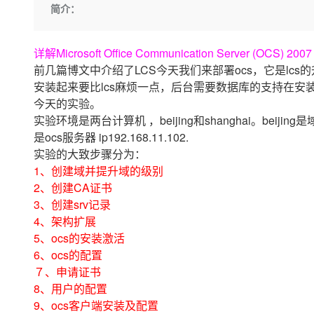
存储
天池大赛
Qwen3.7-Plus
简介：
云解析DNS
解决方案免费试用 新老
电子合同
最高领取价值200元试用
能看、能想、能动手的多模
安全
网络与CDN
AI 算法大赛
畅捷通
详解Microsoft Office Communication Server (OCS
大数据开发治理平台 Data
AI 产品 免费试用
网络
安全
云开发大赛
Qwen3-VL-Plus
Tableau 订阅
前几篇博文中介绍了LCS今天我们来部署ocs，它是lc
1亿+ 大模型 tokens 和 
可观测
入门学习赛
安装起来要比lcs麻烦一点，后台需要数据库的支持在
中间件
AI空中课堂在线直播课
云防火墙
140+云产品 免费试用
今天的实验。
上云与迁云
云原生的云上边界网络安全
产品新客免费试用，最长1
数据库
实验环境是两台计算机 ，beijing和shanghai。beijing是
生态解决方案
大模型服务
是ocs服务器 ip192.168.11.102.
企业出海
大模型ACA认证体验
大数据计算
实验的大致步骤分为：
助力企业全员 AI 认知与能
行业生态解决方案
千问AI平台-Token Plan
政企业务
1、创建域并提升域的级别
媒体服务
开发者生态解决方案
2、创建CA证书
企业服务与云通信
3、创建srv记录
千问AI平台-模型体验
AI 开发和 AI 应用解决
4、架构扩展
在线体验全尺寸、多种模态
域名与网站
5、ocs的安装激活
Happy 系列大模型
6、ocs的配置
终端用户计算
７、申请证书
Serverless
8、用户的配置
9、ocs客户端安装及配置
开发工具