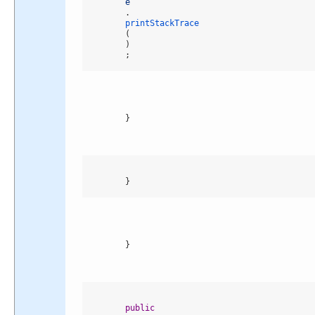
e
.
printStackTrace
(
)
;
}
}
}
public