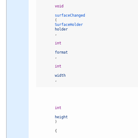
void
surfaceChanged
(
SurfaceHolder 
holder
,
int
format
,
int
width
,
int
height
)
{