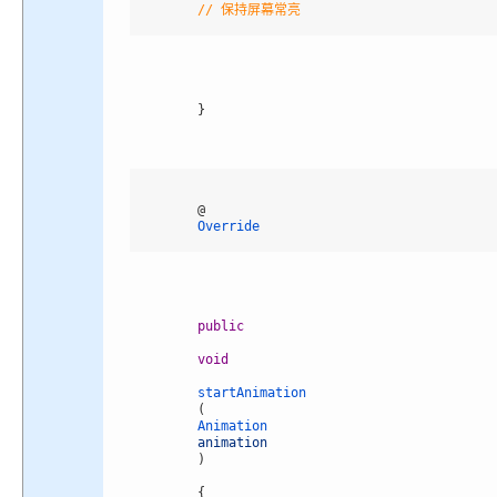
// 保持屏幕常亮
}
@
Override
public
void
startAnimation
(
Animation 
animation
)
{