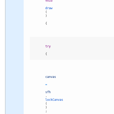
void
draw
(
)
{
try
{
canvas
=
sfh
.
lockCanvas
(
)
;