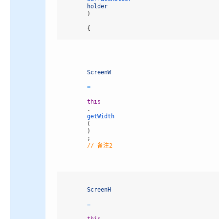
holder
)
{
ScreenW
=
this
.
getWidth
(
)
;
// 备注2
ScreenH
=