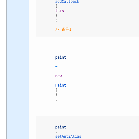
addCallback
(
this
)
;
// 备注1
paint
=
new
Paint
(
)
;
paint
.
setAntiAlias