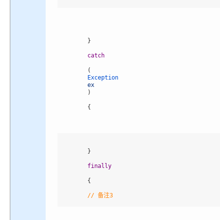
}
catch
(
Exception 
ex
)
{
}
finally
{
// 备注3