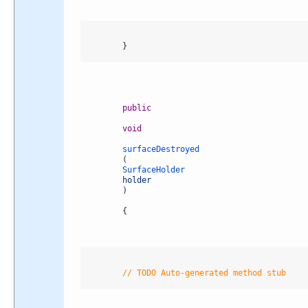
}
public
void
surfaceDestroyed
(
SurfaceHolder 
holder
)
{
// TODO Auto-generated method stub