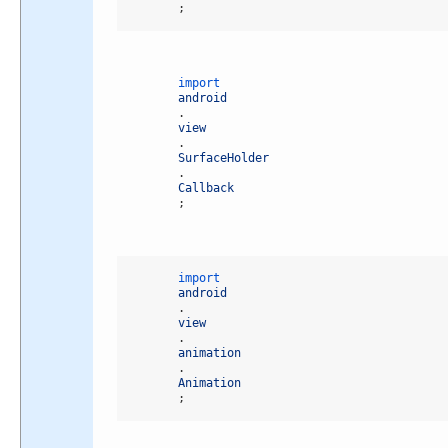
;
import 
android
.
view
.
SurfaceHolder
.
Callback
;
import 
android
.
view
.
animation
.
Animation
;