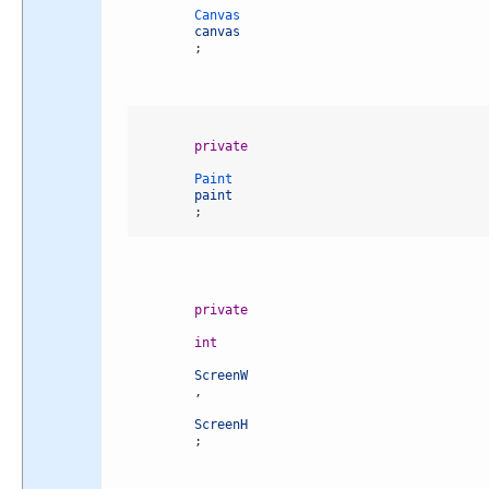
Canvas 
canvas
;
private
Paint 
paint
;
private
int
ScreenW
,
ScreenH
;