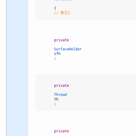
{
// 备注1
private
SurfaceHolder 
sfh
;
private
Thread 
th
;
private