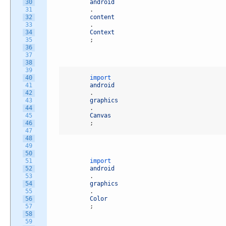
30
android
31
.
32
content
33
.
34
Context
35
;
36
37
38
39
40
import 
41
android
42
.
43
graphics
44
.
45
Canvas
46
;
47
48
49
50
51
import 
52
android
53
.
54
graphics
55
.
56
Color
57
;
58
59