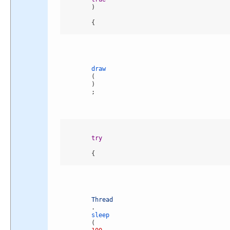
)
{
draw
(
)
;
try
{
Thread
.
sleep
(