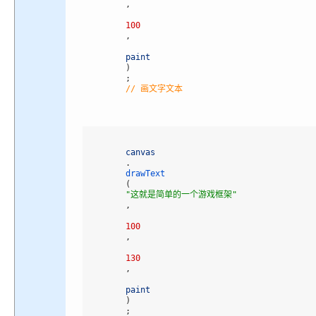
,
100
,
paint
)
;
// 画文字文本
canvas
.
drawText
(
"这就是简单的一个游戏框架"
,
100
,
130
,
paint
)
;