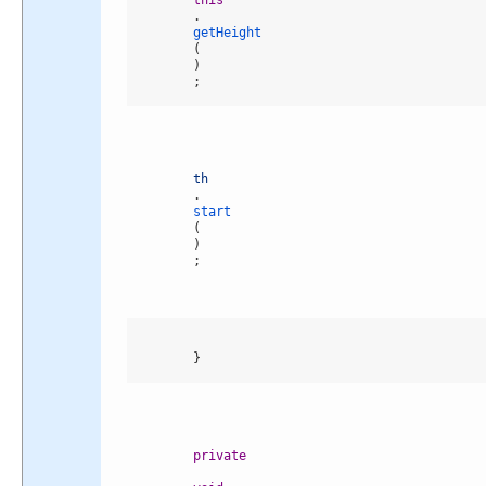
this
.
getHeight
(
)
;
th
.
start
(
)
;
}
private