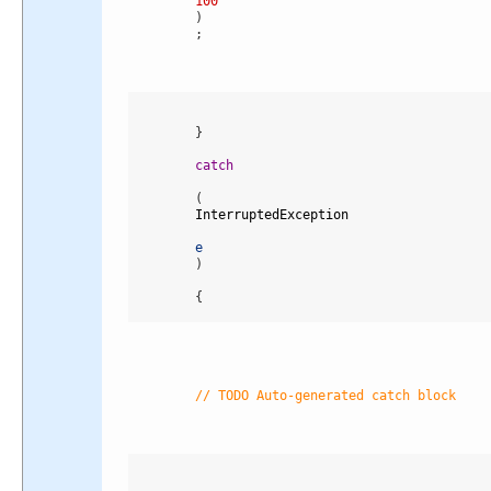
100
)
;
}
catch
(
InterruptedException
e
)
{
// TODO Auto-generated catch block