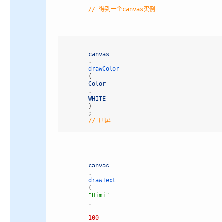
// 得到一个canvas实例
canvas
.
drawColor
(
Color
.
WHITE
)
;
// 刷屏
canvas
.
drawText
(
"Himi"
,
100