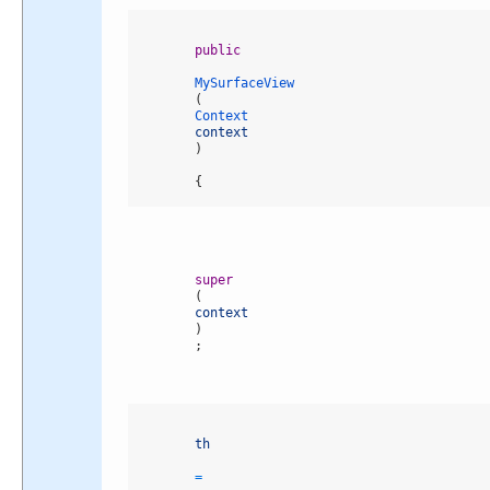
public
MySurfaceView
(
Context 
context
)
{
super
(
context
)
;
th
=