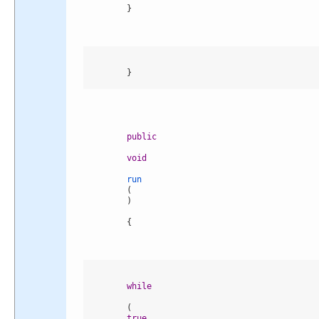
}
}
public
void
run
(
)
{
while
(
true