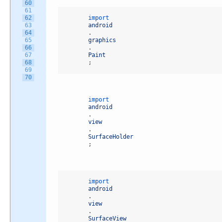
60
61
62
import 
63
android
64
.
65
graphics
66
.
67
Paint
68
;
69
70
import 
android
.
view
.
SurfaceHolder
;
import 
android
.
view
.
SurfaceView