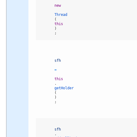
new
Thread
(
this
)
;
sfh
=
this
.
getHolder
(
)
;
sfh
.