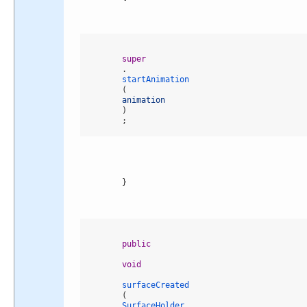
super
.
startAnimation
(
animation
)
;
}
public
void
surfaceCreated
(
SurfaceHolder 