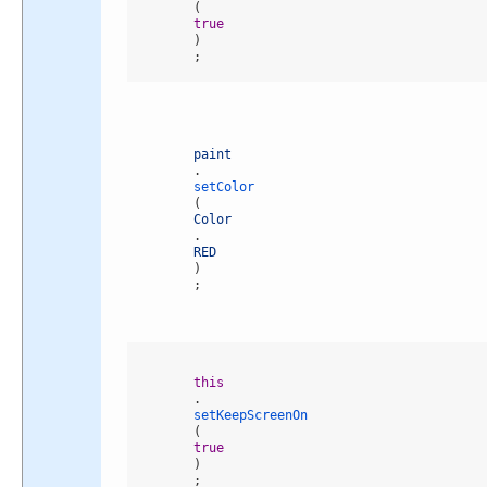
(
true
)
;
paint
.
setColor
(
Color
.
RED
)
;
this
.
setKeepScreenOn
(
true
)
;