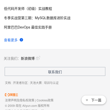
低代码开发师（初级）实战教程
自己看系统的“系统还原”
14
8
冬季实战营第三期：MySQL数据库进阶实战
AngularJS 五大特性，加快 Web 应用开发
10
9
阿里巴巴DevOps 最佳实践手册
WPF游戏开发——小鸡快跑
5
10
查看更多
关注我们：
新浪微博
联系我们
文档
|
开发者社区
|
天池大赛
|
培训与认证
下一篇
法律声明及隐私权政策
|
Cookies政策
© 2009-现在 Aliyun.com 版权所有