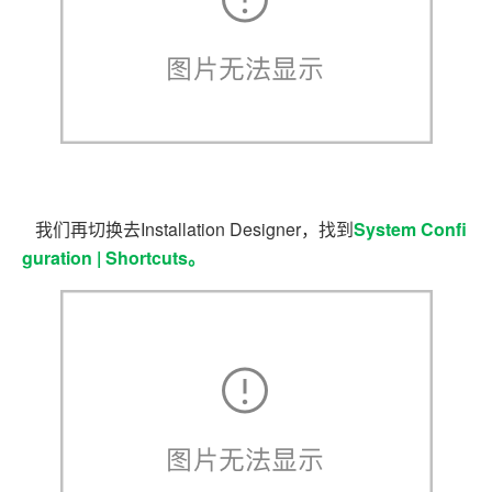
我们再切换去Installation Designer，找到
System Confi
guration | Shortcuts。