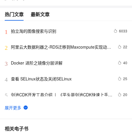
热门文章
最新文章
拍立淘的图像搜索与识别
6033
1
阿里云大数据利器之-RDS迁移到Maxcompute实现动态
22
2
分区
Docker 进阶之镜像分层详解
40
3
查看 SELinux状态及关闭SELinux
25
4
剑池CDK开发工具介绍  |  《平头哥剑池CDK快速上手指
20
5
南》第一章
WebAssembly 在 MOSN 中的实践 - 基础框架篇
12
6
userdel使用说明
5
7
相关电子书