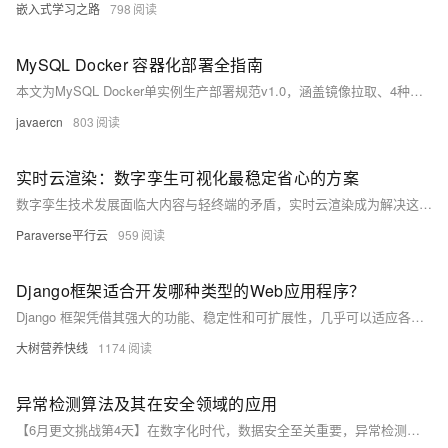
嵌入式学习之路
798
MySQL Docker 容器化部署全指南
本文为MySQL Docker单实例生产部署规范v1.0，涵盖镜像拉取、4种部署方案（测试/单机/企业入门）、结果验证与5类常见问题解决，集成备份恢复、安全基线及HA选型建议，适配SaaS初创、中小企及私有化场景，强调数据持久化、资源限制与内网安全访问，不适用于金融级高可用场景。
javaercn
803
实时云渲染：数字孪生可视化最稳定省心的方案
数字孪生技术发展面临大内容与轻终端的矛盾，实时云渲染成为解决这一问题的关键。它支持大规模复杂数据处理、低延迟交互、跨终端访问、高精度可视化及弹性扩展，同时保障数据安全。平行云Lark XR作为企业级实时云渲染PaaS平台，相比Epic Games UE引擎的像素流送插件，提供更稳定、兼容性强、功能全面的解决方案，适用于工业数字孪生、云游戏、元宇宙活动等场景，助力企业专注于业务创新。
Paraverse平行云
959
Django框架适合开发哪种类型的Web应用程序？
Django 框架凭借其强大的功能、稳定性和可扩展性，几乎可以适应各种类型的 Web 应用程序开发需求。无论是简单的网站还是复杂的企业级系统，Django 都能提供可靠的支持，帮助开发者快速构建高质量的应用。同时，其活跃的社区和丰富的资源也为开发者在项目实施过程中提供了有力的保障。
大树营养快线
1174
异常检测算法及其在安全领域的应用
【6月更文挑战第4天】在数字化时代，数据安全至关重要，异常检测算法扮演着守护者角色。它能自动学习正常行为模式，及时发现网络攻击和欺诈行为。非监督式异常检测算法尤其重要，如基于距离的方法，通过计算数据点间距离识别偏离常规的点。Python的scikit-learn库可实现这一算法。异常检测不仅应用于金融领域的欺诈检测，还广泛用于工业监控、医疗诊断和社交媒体分析，为多领域数据安全提供保障。随着技术进步，异常检测将更智能、高效，成为数据安全的重要防线。