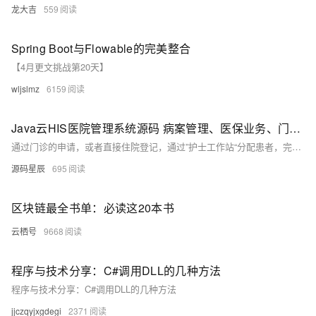
龙大吉
559
Spring Boot与Flowable的完美整合
【4月更文挑战第20天】
wljslmz
6159
Java云HIS医院管理系统源码 病案管理、医保业务、门诊、住院、电子病历编辑器
通过门诊的申请，或者直接住院登记，通过”护士工作站“分配患者，完成后，进入医生患者列表，医生对应开具”长期医嘱“和”临时医嘱“，并在电子病历中，记录病情。病人出院时，停止长期医嘱，开具出院医嘱。进入出院审核，审核医嘱与住院通过后，病人结清缴费，完成出院。
源码星辰
695
区块链最全书单：必读这20本书
云栖号
9668
程序与技术分享：C#调用DLL的几种方法
程序与技术分享：C#调用DLL的几种方法
jjczqyjxgdegi
2371