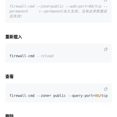
firewall
-
cmd
--
zone=public
--
add
-
port=80/tcp
--
permanent    （
--
permanent永久生效，没有此参数重启
后失效）
重新载入
firewall-cmd 
--reload
查看
firewall-cmd --zone
=
 public --query-port
=
80
/tcp
删除