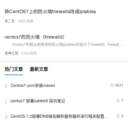
将CentOS7上的防火墙firewalld改成iptables
余二五
1322
centos7的防火墙（firewalld）
Centos7中默认将原来的防火墙iptables升级为了firewalld，firewalld跟iptables比起来至少有两大好处： 1、firewalld可以动态修改单条规则，而不需要像iptables那样，在修改了规则后必须得全部刷新才可以生效； 2、firewalld在使用上要比iptables人性化很多，即使不明白“五张表五条链”而且对TCP/IP协议也不理解也可以实现大部分功能。
龙神之怒
3753
热门文章
最新文章
Centos7-yum安装maven
5511
1
centos7 部署zabbix5 踩坑笔记
7
2
CentOS-7.2部署DNS域名解析服务器并进行相关配置测
3
3
试