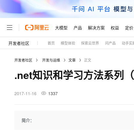
大模型
产品
解决方案
权益
定价
开发者社区
首页
模型体验
探索云世界
问产品
动手实
大模型
产品
解决方案
权益
定价
云市场
伙伴
服务
了解阿里云
精选产品
精选解决方案
普惠上云
产品定价
精选商城
成为销售伙伴
售前咨询
为什么选择阿里云
千问AI平台
开发者社区
开发与运维
文章
正文
了解云产品的定价详情
大模型服务平台百炼
睿译宝，AI翻译排版一
普惠上云 官方力荐
分销伙伴
在线服务
网站建设
什么是云计算
大
.net知识和学习方法系列
大模型服务与应用平台
上传文档即自动完成翻译和
云服务器38元/年起，超
咨询伙伴
多端小程序
技术领先
云上成本管理
售后服务
轻量应用服务器
GLM-5.2：长任务时代
官方推荐返现计划
大模型
精选产品
精选解决方案
Salesforce 国际版订阅
稳定可靠
管理和优化成本
推荐新用户得奖励，单订单
销售伙伴合作计划
2017-11-16
1337
自助服务
友盟天域
安全合规
人工智能与机器学习
AI
文本生成
云数据库 RDS
Hermes Agent，打造
云工开物
无影生态合作计划
在线服务
观测云
分析师报告
自主进化，持久记忆，越用
高校专属算力普惠，学生认
计算
互联网应用开发
Qwen3.8-Max
HOT
Salesforce On Alibaba C
工单服务
Tuya 物联网平台阿里云
研究报告与白皮书
人工智能平台 PAI
快速拥有专属 OpenClaw
简介：
大模
Consulting Partner 合
大数据
容器
智能体时代全能旗舰模型
免费试用
短信专区
一站式AI开发、训练和推
蓝凌 OA
AI 大模型销售与服务生
现代化应用