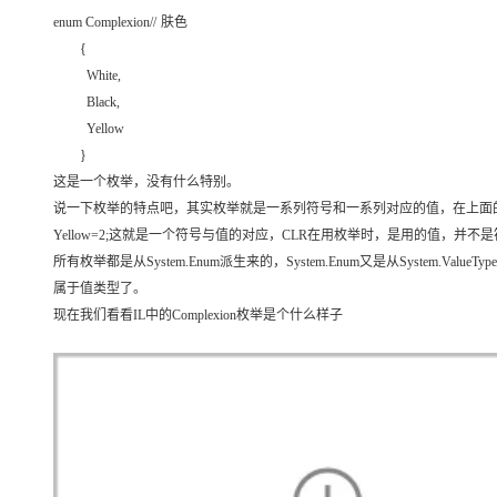
存储
天池大赛
Qwen3.7-Plus
云解析DNS
解决方案免费试用 新老
电子合同
enum Complexion//
肤色
最高领取价值200元试用
能看、能想、能动手的多模
安全
网络与CDN
AI 算法大赛
{
畅捷通
White,
大数据开发治理平台 Data
AI 产品 免费试用
网络
安全
云开发大赛
Qwen3-VL-Plus
Tableau 订阅
Black,
1亿+ 大模型 tokens 和 
可观测
入门学习赛
Yellow
中间件
AI空中课堂在线直播课
云防火墙
140+云产品 免费试用
}
上云与迁云
云原生的云上边界网络安全
产品新客免费试用，最长1
数据库
这是一个枚举，没有什么特别。
生态解决方案
大模型服务
说一下枚举的特点吧，其实枚举就是一系列符号和一系列对应的值，在上面的例子中，
企业出海
大模型ACA认证体验
大数据计算
Yellow=2;这就是一个符号与值的对应，CLR在用枚举时，是用的值，
助力企业全员 AI 认知与能
行业生态解决方案
千问AI平台-Token Plan
所有枚举都是从System.Enum派生来的，System.Enum又是从System.ValueTy
政企业务
媒体服务
开发者生态解决方案
属于值类型了。
企业服务与云通信
现在我们看看IL中的Complexion枚举是个什么样子
千问AI平台-模型体验
AI 开发和 AI 应用解决
在线体验全尺寸、多种模态
域名与网站
Happy 系列大模型
终端用户计算
Serverless
开发工具