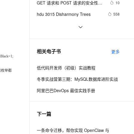
安全
GET 请求和 POST 请求的安全性有
我要投诉
e-1.1-I2V
Cosyvoice-V3-Flash
10
PolarDB
上云场景组合购
伴
Qoder CN V1.7.0 发布
何区别？
漫剧创作，剧本、分镜、视频高效生成
100%兼容MySQL、PostgreSQL，兼容Oracle，支持集中和分布式
覆盖90%+业务场景，专享组合折扣价
畅自然，细节丰富
高表现力语音合成大模型，语音克隆听感自然
VPN
hdu 3015 Disharmony Trees
558
ernetes 版 ACK
云聚AI 严选权益
云安全中心 AI BAS 智能自动
SSL 证书
perl--CGI编程之Apache服务器安装配
1
2V
Fun-ASR
，一键激活高效办公新体验
理容器应用的 K8s 服务
精选AI产品，从模型到应用全链提效
化模拟渗透攻击产品发布
置
文戏情感细腻自然，动作戏激烈拳拳到肉，实现更强表演能力
支持中英文自由切换，具备更强的噪声鲁棒性
堡垒机
如何绑定多个action到一个slot
456
AI 用量加速计划
DataWorks ChatBI 会话支持
防火墙
、识别商机，让客服更高效、服务更出色。
结构struct(值类型)在实际应用要注
新老同享，达量后返
上传临时文件分析
620
相关电子书
更多
意的二点:
主机安全
应用
ck=1;
低代码开发师（初级）实战教程
千问办公
NEW
，当然枚举都
AI 应用及服务市场
的智能体编程平台
一站式AI生产力平台
冬季实战营第三期：MySQL数据库进阶实战
AI 应用
伶鹊
阿里巴巴DevOps 最佳实践手册
企业级人与Agent协作平台，接入和调度多个数字员工
智能客服平台，对话机器人、对话分析、智能外呼
大模型
大模型服务平台百炼 - 全妙
自然语言处理
下一篇
应用创作平台
多模态内容创作工具，已接入 DeepSeek
数据标注
机器学习
一条命令迁移，帮你实现 OpenClaw 与