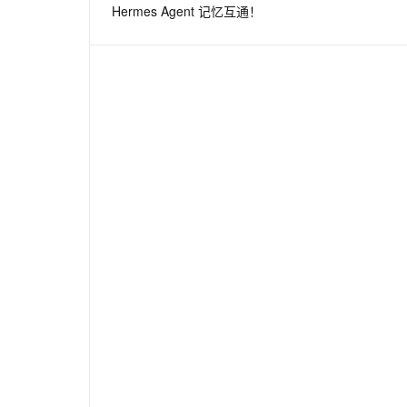
Hermes Agent 记忆互通！
息提取
与 AI 智能体进行实时音视频通话
从文本、图片、视频中提取结构化的属性信息
构建支持视频理解的 AI 音视频实时通话应用
t.diy 一步搞定创意建站
构建大模型应用的安全防护体系
通过自然语言交互简化开发流程,全栈开发支持
通过阿里云安全产品对 AI 应用进行安全防护