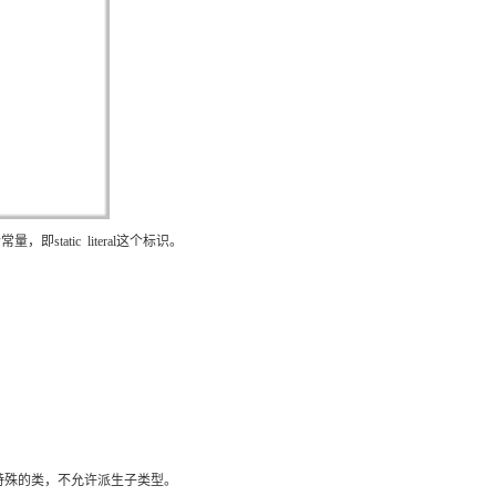
AI 应用
10分钟微调：让0.6B模型媲美235B模
多模态数据信
型
依托云原生高可用架构,实现Dify私有化部署
用1%尺寸在特定领域达到大模型90%以上效果
一个 AI 助手
超强辅助，Bol
即刻拥有 DeepSeek-R1 满血版
在企业官网、通讯软件中为客户提供 AI 客服
多种方案随心选，轻松解锁专属 DeepSeek
static literal这个标识。
是个特殊的类，不允许派生子类型。