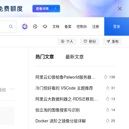
文档
备案
控制台
注册
登录
个人
积分
发布
验
作计划
器
AI 活动
专业服务
服务伙伴合作计划
开发者社区
加入我们
产品动态
服务平台百炼
阿里云 OPC 创新助力计划
热门文章
最新文章
一站式生成采购清单，支持单品或批量购买
可编辑精美 PPT 文稿
S产品伙伴计划（繁花）
峰会
CS
造的大模型服务与应用开发平台
Agency Agents：拥有专属领域专家
AI 生产力先锋
Al MaaS 服务伙伴赋能合作
域名
博文
Careers
PolarDB Agentic Database
至高可申请百万元
 轻松生成专业的 PPT
开启高性价比 AI 编程新体验
弹性可伸缩的云计算服务
先锋实践拓展 AI 生产力的边界
发布
多领域专家智能体,一键组建 AI 虚拟交付团队
Token 补贴，五大权
计划
海大会
伙伴信用分合作计划
商标
问答
社会招聘
阿里云幻兽帕鲁Palworld服务器配
136
益加速 OPC 成功
帕鲁游戏服务器
SS
HappyHorse 打造一站式影视创作平台
飞天发布时刻
HOT
秒悟 Meoo CLI 支持一键部
划
备案
电子书
校园招聘
置及价格整理（2024年版）
联机服务器，轻松开启游戏
视频创作，一键激活电商全链路生产力
稳定、安全、高性价比、高性能的云存储服务
所见，即是所愿
署项目至阿里云账号
可视化编排打通从文字构思到成片全链路闭环
更多支持
冷门但好看的 VSCode 主题推荐
31
版权
划
公司注册
镜像站
视频生成
语音识别与合成
 智能体与工作流应用
漫剧工坊：一站式动画创作平台
AI 实训营
Flink OSS 支持
阿里云大数据利器之-RDS迁移到
13
合作伙伴培训与认证
划
上云迁移
站生成，高效打造优质广告素材
全接入的云上超级电脑
通过阿里云百炼高效搭建AI应用,助力高效开发
快速生产连贯的高质量长漫剧
从基础到进阶，Agent 创客手把手教你
AssumeRole 角色自定义
Maxcompute实现动态分区
lScope
我要反馈
e-1.1-T2V
Qwen3-TTS-Flash
拍立淘的图像搜索与识别
14
查询合作伙伴
n Alibaba Cloud ISV 合作
代维服务
建企业门户网站
10 分钟搭建微信、支付宝小程序
百炼 Qwen3.7-Flash 系列模
畅细腻的高质量视频
离线语音合成大模型，多语言方言自适应，低延迟高稳定
创新加速
Docker 进阶之镜像分层详解
ope
登录合作伙伴管理后台
25
我要建议
站，无忧落地极速上线
以可视化方式快速构建移动和 PC 门户网站
国内短信简单易用，安全可靠，秒级触达，全球覆盖200+国家和地区。
高效部署网站，快速应用到小程序
型发布