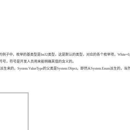
Deepseek-v4-pro
HappyHors
同享
万小智 AI 建站低至 15元/月
Qoder CN
AI 短剧/漫剧
云原生数据库 
快递物流查询
WordPress
成为服务伙
高校合作
点，立即开启云上创新
覆盖公网/内网、递归/权威、移动APP等全场景解析服务
送.CN域名，送备案服务码
基于千问大模型等，支持代码智能生成、研发智能问答
AI助力短剧
态智能体模型
旗舰 MoE 大模型，百万上下文与顶尖推理能力
图生视频，流
Ubuntu
服务生态伙伴
云工开物
企业应用
Works
Night Plan 支持 Qwen 3.8-Max
云原生大数据计算服务 MaxCompute
AI 办公
容器服务 Kub
NEW
GLM-5.2
Wan2.7-T
Red Hat
30+ 款产品免费体验
Data Agent 驱动的一站式 Data+AI 开发治理平台
夜间 5 折，Qwen/Meoo/TokenPlan 客户专享
面向分析的企业级SaaS模式云数据仓库
AI智能应用
提供一站式管
科研合作
视觉 Coding、空间感知、多模态思考等全面升级
1M上下文，专为长程任务能力而生
ERP
堂（旗舰版）
SUSE
智能客服
CRM
防护产品
2个月
自动承接线索
建站小程序
OA 办公系统
AI 应用构建
大模型原生
枚举的基类型是Int32类型，这是默认的类型，对应的各个枚举项，White=0,Bla
并不是符号，符号是开发人员用来能明确其值的含义的。
力提升
财税管理
模板建站
Qoder
大模型服务平台百炼-应用模版
HOT
NEW
pe派生来的，System.ValueType的父类是System.Object。即然从System.Enum派生的
面向真实软件
个人版上线、团队版降价；千问3.8-Max首发发尝鲜
丰富多元化的应用模版和解决方案
400电话
定制建站
万有无界
大模型服务平台百炼-智能体
方案
广告营销
模板小程序
的模型效果
灵活可视化地构建企业级 Agent
定制小程序
秒悟
人工智能平台 PAI
APP 开发
云端极速 AI 
新一代 AI 视频生成模型，深度适配广告营销等场景
AI Native 的算法工程平台，一站式完成建模、训练、推理服务部署
建站系统