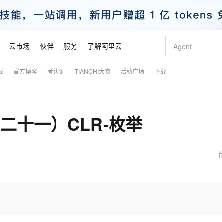
云市场
伙伴
服务
了解阿里云
践
官方博客
考认证
TIANCHI大赛
活动广场
下载
AI 特惠
数据与 API
成为产品伙伴
企业增值服务
最佳实践
价格计算器
AI 场景体
基础软件
产品伙伴合
阿里云认证
市场活动
配置报价
大模型
自助选配和估算价格
步到位
智启 AI 普惠权益
产品生态集成认证中心
企业支持计划
云上春晚
域名与网站
Qwen Audio：打造专属 AI 语音助手
千问官方 MaaS 平台，为开发者和 Agent 而生，新用户赠送 1 亿 + tokens 额度
一句话生成原生
AI Coding
阿里云Maa
2026 阿里云
云服务器 E
为企业打
数据集
Windows
大模型认证
模型
NEW
NEW
（二十一）CLR-枚举
格式还原
值低价云产品抢先购
至高享 1亿+免费 tokens，加速 Al 应用落地
提供智能易用的域名与建站服务
Qwen-Audio-3.0-Realtime 端到端实时语音角色扮演
输入一句话想法,
智能编程，一键
安全可靠、
产品生态伙伴
专家技术服务
云上奥运之旅
弹性计算合作
阿里云中企出
手机三要素
宝塔 Linux
全部认证
价格优势
开源旗舰模型
即刻拥有 DeepSeek-V4-Pro
阿里云 OPC 创新助力计划
千问大模型
一键部署幻兽
AI 电商营销
对象存储 O
大模型
产品生态伙伴工作台
企业增值服务台
云栖战略参考
云存储合作计
云栖大会
身份实名认证
CentOS
训练营
推动算力普惠，释放技术红利
最高返9万
真正可用的 1M 上下文,一次完成代码全链路开发
快速构建应用程序和网站，即刻迈出上云第一步
轻松解锁专属 DeepSeek-V4-Pro
至高百万元 Token 补贴，加速一人公司成长
多元化、高性能、安全可靠的大模型服务
一键购买专属
从图文生成到
云上的中国
数据库合作计
活动全景
短信
Docker
图片和
自进化智能体
5 分钟轻松部署专属 QwenPaw
Token Plan 模型订阅计划
数字证书管理服务（原SSL证书）
高效搭建 AI
AI 广告创作
无影云电脑
企业成长
NEW
HOT
信息公告
看见新力量
云网络合作计
OCR 文字识别
JAVA
越聪明
证享300元代金券
全托管，含MySQL、PostgreSQL、SQL Server、MariaDB多引擎
Qwen3.8-Max 首发尝鲜，限时加量 10 倍，夜间低至2折
实现全站 HTTPS，呈现可信的 Web 访问
从聊天伙伴进化为能主动干活的本地数字员工
图文、视频一
随时随地安
魔搭 Mode
Kimi-K3
HappyHors
NEW
loud
服务实践
官网公告
金融模力时刻
Salesforce O
版
发票查验
全能环境
Claude Code + GStack 打造工程团队
千问办公，限时限量积分加倍
Qoder
低代码高效构
AI 建站
短信服务
型
NEW
作计划
Kimi 最新旗舰模型，长程编程与推理利器
让文字生成流
计划
创新中心
魔搭 ModelSc
健康状态
理服务
让AI从“聊天伙伴”进化为能干活的“数字员工”
安装技能 GStack，拥有专属 AI 工程团队
你的AI工作搭子，覆盖日常办公高频场景
面向真实软件的智能体编程平台
0 代码专业建
客户案例
天气预报查询
操作系统
态合作计划