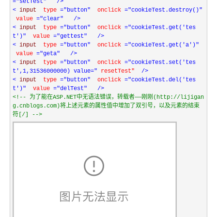
="setTest"
/>
<
input
type
="button"
onclick
="cookieTest.destroy()"
value
="clear"
/>
<
input
type
="button"
onclick
="cookieTest.get('tes
t')"
value
="gettest"
/>
<
input
type
="button"
onclick
="cookieTest.get('a')"
value
="geta"
/>
<
input
type
="button"
onclick
="cookieTest.set('tes
t',1,31536000000) value="
resetTest"
/>
<
input
type
="button"
onclick
="cookieTest.del('tes
t')"
value
="delTest"
/>
<!--
为了能在ASP.NET中无语法错误，转载者——刚刚(http://lijigan
g.cnblogs.com)将上述元素的属性值中增加了双引号，以及元素的结束
符[/]
-->