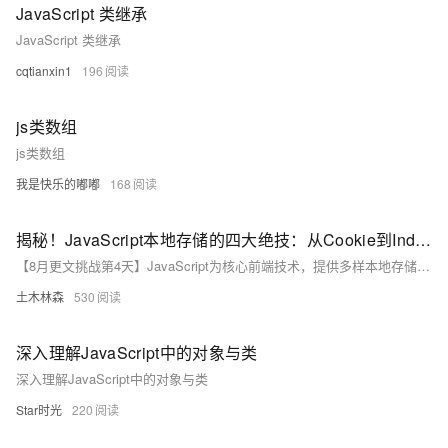
JavaScript 类继承
JavaScript 类继承
cqtianxin1
196
js类数组
js类数组
我是快乐的嘟嘟
168
揭秘！JavaScript本地存储的四大绝技：从Cookie到IndexedDB，让你的Web应用秒变数据存储高手，轻松应对各种挑战！
【8月更文挑战第4天】JavaScript为核心前端技术，提供多样本地存储方案以优化用户体验与减少服务器负载。首先，Cookie虽用于基本数据如登录状态，但受大小限制及安全性影响。接着，Web Storage中的LocalStorage持久存储不变数据，SessionStorage则限于单次会话。更进一步，IndexedDB作为全面数据库解决方案，支持复杂数据操作但使用较复杂。每种方式根据应用需求各有优势。
土木林森
530
深入理解JavaScript中的对象与类
深入理解JavaScript中的对象与类
Star时光
220