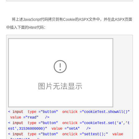
将上述JavaScript代码拷贝到有Cookie的ASPX文件中，并在此ASPX页面
中插入下面的Html代码：
<
input
type
="button"
onclick
="cookieTest.showAll()"
value
="read"
/>
<
input
type
="button"
onclick
="cookieTest.set('a','t
est',31536000000)"
value
="setA"
/>
<
input
type
="button"
onclick
="settest();"
value