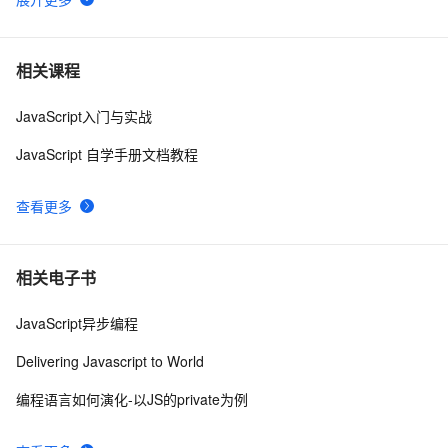
js中的cookie的设置获取和检查
486
6
Vue项目使用Cookie，以Json格式存入与读取Cookie，
10
7
相关课程
设置过期时间以及删除操作
JavaScript入门与实战
Python的cookie处理分享
5
8
JavaScript 自学手册文档教程
浏览器同源策略问题 - Cookie访问限制
1
9
查看更多
浏览器Header和cookie字符串形式转Json
2
10
相关电子书
JavaScript异步编程
Delivering Javascript to World
编程语言如何演化-以JS的private为例