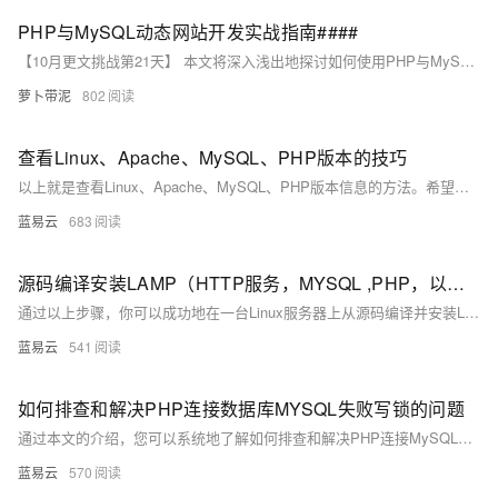
PHP与MySQL动态网站开发实战指南####
【10月更文挑战第21天】 本文将深入浅出地探讨如何使用PHP与MySQL构建一个动态网站，从环境搭建到项目部署，全程实战演示。无论你是编程新手还是希望巩固Web开发技能的老手，都能在这篇文章中找到实用的技巧和启发。我们将一起探索如何通过PHP处理用户请求，利用MySQL存储数据，并最终呈现动态内容给用户，打造属于自己的在线平台。 ####
萝卜带泥
802
查看Linux、Apache、MySQL、PHP版本的技巧
以上就是查看Linux、Apache、MySQL、PHP版本信息的方法。希望这些信息能帮助你更好地理解和使用你的LAMP技术栈。
蓝易云
683
源码编译安装LAMP（HTTP服务，MYSQL ,PHP，以及bbs论坛）
通过以上步骤，你可以成功地在一台Linux服务器上从源码编译并安装LAMP环境，并配置一个BBS论坛（Discuz!）。这些步骤涵盖了从安装依赖、下载源代码、配置编译到安装完成的所有细节。每个命令的解释确保了过程的透明度，使即使是非专业人士也能够理解整个流程。
蓝易云
541
如何排查和解决PHP连接数据库MYSQL失败写锁的问题
通过本文的介绍，您可以系统地了解如何排查和解决PHP连接MySQL数据库失败及写锁问题。通过检查配置、确保服务启动、调整防火墙设置和用户权限，以及识别和解决长时间运行的事务和死锁问题，可以有效地保障应用的稳定运行。
蓝易云
570