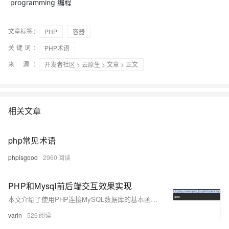
programming 编程
文章标签：
PHP
容器
关键词：
PHP术语
来 源：
开发者社区
>
云原生
>
文章
> 正文
相关文章
php常见术语
phpisgood
2960
PHP和Mysql前后端交互效果实现
本文介绍了使用PHP连接MySQL数据库的基本函数及其实现案例。内容涵盖数据库连接、选择数据库、执行查询、获取结果等常用操作，并通过用户登录和修改密码的功能实例，展示了PHP与MySQL的交互过程及代码实现。
varin
526