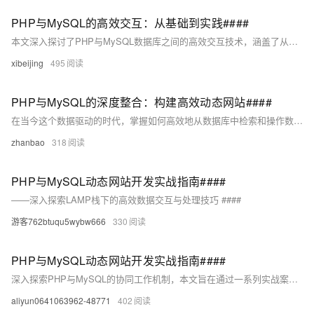
PHP与MySQL的高效交互：从基础到实践####
本文深入探讨了PHP与MySQL数据库之间的高效交互技术，涵盖了从基础连接到高级查询优化的全过程。不同于传统的摘要概述，这里我们直接以一段精简代码示例作为引子，展示如何在PHP中实现与MySQL的快速连接与简单查询，随后文章将围绕这一核心，逐步展开详细讲解，旨在为读者提供一个从入门到精通的实战指南。 ```php <?php // 数据库配置信息
xibeijing
495
PHP与MySQL的深度整合：构建高效动态网站####
在当今这个数据驱动的时代，掌握如何高效地从数据库中检索和操作数据是至关重要的。本文将深入探讨PHP与MySQL的深度整合方法，揭示它们如何协同工作以优化数据处理流程，提升网站性能和用户体验。我们将通过实例分析、技巧分享和最佳实践指导，帮助你构建出既高效又可靠的动态网站。无论你是初学者还是有经验的开发者，都能从中获得宝贵的见解和实用的技能。 ####
zhanbao
318
PHP与MySQL动态网站开发实战指南####
——深入探索LAMP栈下的高效数据交互与处理技巧 ####
游客762btuqu5wybw666
330
PHP与MySQL动态网站开发实战指南####
深入探索PHP与MySQL的协同工作机制，本文旨在通过一系列实战案例，揭示构建高效、稳定且用户友好的动态网站的秘诀。从环境搭建到数据交互，再到最佳实践分享，本文为开发者提供了一条清晰的学习路径，助力其在LAMP（Linux, Apache, MySQL, PHP/Perl/Python）栈上实现技术飞跃。 ####
aliyun0641063962-48771
402