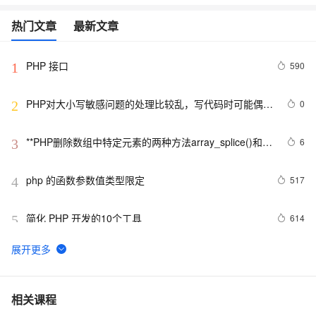
热门文章
最新文章
PHP 接口
590
1
PHP对大小写敏感问题的处理比较乱，写代码时可能偶尔
0
2
出问题，所以这里总结一下。以便用到的出现错误
**PHP删除数组中特定元素的两种方法array_splice()和
6
3
unset()
php 的函数参数值类型限定
517
4
简化 PHP 开发的10个工具
614
5
PHP时间
700
6
PHP设计模式：单例模式
694
7
相关课程