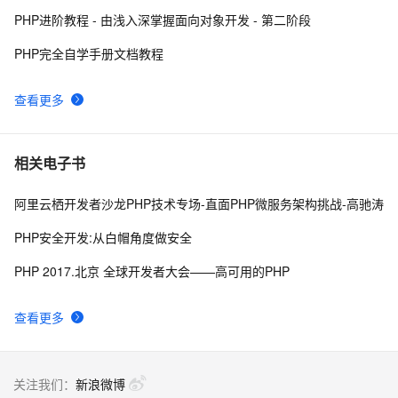
PHP进阶教程 - 由浅入深掌握面向对象开发 - 第二阶段
《PHP对象、模式与实践》之高级特性
655
8
PHP完全自学手册文档教程
跟我学习php数组常用函数-下篇
627
9
查看更多
c#兼容 PHP中的md5
596
10
相关电子书
阿里云栖开发者沙龙PHP技术专场-直面PHP微服务架构挑战-高驰涛
PHP安全开发:从白帽角度做安全
PHP 2017.北京 全球开发者大会——高可用的PHP
查看更多
关注我们：
新浪微博