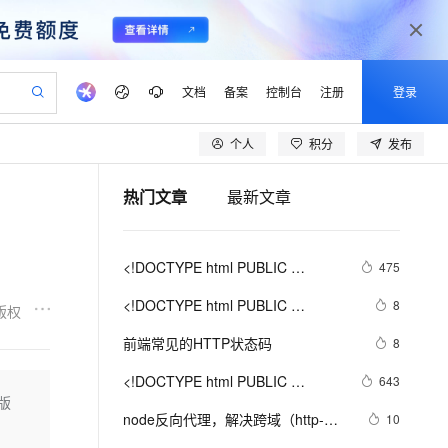
文档
备案
控制台
注册
登录
个人
积分
发布
验
作计划
器
AI 活动
专业服务
服务伙伴合作计划
开发者社区
加入我们
产品动态
服务平台百炼
阿里云 OPC 创新助力计划
热门文章
最新文章
一站式生成采购清单，支持单品或批量购买
io：打造专属 AI 语音助手
S产品伙伴计划（繁花）
峰会
CS
造的大模型服务与应用开发平台
一句话生成原生可编辑精美 PPT 文稿
AI 生产力先锋
Al MaaS 服务伙伴赋能合作
域名
博文
Careers
至高可申请百万元
Qwen3.8-Max 模型上线
开启高性价比 AI 编程新体验
弹性可伸缩的云计算服务
Qwen-Audio-3.0-Realtime 端到端实时语音角色扮演
输入一句话想法, 轻松生成专业的 PPT
先锋实践拓展 AI 生产力的边界
Token 补贴，五大权
计划
海大会
伙伴信用分合作计划
商标
问答
社会招聘
<!DOCTYPE html PUBLIC 
475
益加速 OPC 成功
eek-V4-Pro
SS
一键部署幻兽帕鲁游戏服务器
飞天发布时刻
HOT
Open Search 向量检索版支
划
备案
电子书
校园招聘
"-//W3C//DTD XHTML 1.0 
pSeek-V4-Pro
视频创作，一键激活电商全链路生产力
稳定、安全、高性价比、高性能的云存储服务
一键购买专属联机服务器，轻松开启游戏
所见，即是所愿
持视频检索 Pipeline 功能
更多支持
<!DOCTYPE html PUBLIC 
8
版权
Transitional//EN" 
划
公司注册
镜像站
视频生成
语音识别与合成
"-//W3C//DTD XHTML 1.0 
专属 QwenPaw
漫剧工坊：一站式动画创作平台
AI 实训营
"http://www.w3.org/TR/xhtml1/DTD/xhtml1-
HOT
应用身份服务 (IDaaS)
前端常见的HTTP状态码
8
合作伙伴培训与认证
Transitional//EN" 
划
上云迁移
站生成，高效打造优质广告素材
全接入的云上超级电脑
从聊天伙伴进化为能主动干活的本地数字员工
快速生产连贯的高质量长漫剧
从基础到进阶，Agent 创客手把手教你
OpenClaw 管理能力上线
strict.dtd">

lScope
"http://www.w3.org/TR/xhtml1/DTD/xhtml1-
我要反馈
e-1.1-T2V
Qwen3-TTS-Flash
<!DOCTYPE html PUBLIC 
643
查询合作伙伴
<html><head><meta http-
n Alibaba Cloud ISV 合作
代维服务
建企业门户网站
10 分钟搭建微信、支付宝小程序
strict.dtd">

的版
MaxCompute MaxFrame 提
"-//W3C//DTD XHTML 1.0 
畅细腻的高质量视频
离线语音合成大模型，多语言方言自适应，低延迟高稳定
equiv="Cont
创新加速
node反向代理，解决跨域（http-
ope
登录合作伙伴管理后台
10
我要建议
站，无忧落地极速上线
以可视化方式快速构建移动和 PC 门户网站
国内短信简单易用，安全可靠，秒级触达，全球覆盖200+国家和地区。
高效部署网站，快速应用到小程序
供自动弹性内存功能
<html><head><meta http-
Transitional//EN" 
proxy-middleware）