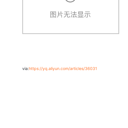
via:
https://yq.aliyun.com/articles/36031