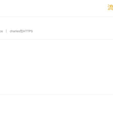
ps
charles包HTTPS