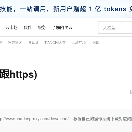
云市场
伙伴
服务
了解阿里云
践
官方博客
考认证
TIANCHI大赛
活动广场
下载
AI 特惠
数据与 API
成为产品伙伴
企业增值服务
最佳实践
价格计算器
AI 场景体
基础软件
产品伙伴合
阿里云认证
市场活动
配置报价
大模型
自助选配和估算价格
新方式
睿译宝，AI翻译排版一步到位
智启 AI 普惠权益
产品生态集成认证中心
企业支持计划
云上春晚
域名与网站
千问官方 MaaS 平台，为开发者和 Agent 而生，新用户赠送 1 亿 + tokens 额度
Qwen Aud
AI Coding
阿里云Maa
2026 阿里云
云服务器 E
为企业打
数据集
Windows
大模型认证
模型
NEW
NEW
https)
交付可用成果
值低价云产品抢先购
上传文档即自动完成翻译和格式还原
至高享 1亿+免费 tokens，加速 Al 应用落地
提供智能易用的域名与建站服务
智能编程，一键
安全可靠、
产品生态伙伴
专家技术服务
云上奥运之旅
弹性计算合作
阿里云中企出
手机三要素
宝塔 Linux
全部认证
价格优势
有专属领域专家
GLM-5.2：长任务时代开源旗舰模型
阿里云 OPC 创新助力计划
千问大模型
即刻拥有 DeepS
AI 电商营销
对象存储 O
大模型
产品生态伙伴工作台
企业增值服务台
云栖战略参考
云存储合作计
云栖大会
身份实名认证
CentOS
训练营
推动算力普惠，释放技术红利
最高返9万
多领域专家智能体,一键组建 AI 虚拟交付团队
快速构建应用程序和网站，即刻迈出上云第一步
至高百万元 Token 补贴，加速一人公司成长
多元化、高性能、安全可靠的大模型服务
真正可用的 1M 上下文,一次完成代码全链路开发
轻松解锁专属 Dee
从图文生成到
云上的中国
数据库合作计
活动全景
短信
Docker
图片和
站式影视创作平台
Hermes Agent，打造自进化智能体
Token Plan 模型订阅计划
数字证书管理服务（原SSL证书）
5 分钟轻松部署
AI 广告创作
无影云电脑
企业成长
NEW
信息公告
看见新力量
云网络合作计
OCR 文字识别
JAVA
证享300元代金券
可视化编排打通从文字构思到成片全链路闭环
全托管，含MySQL、PostgreSQL、SQL Server、MariaDB多引擎
自主进化，持久记忆，越用越聪明
Qwen3.8-Max 首发尝鲜，限时加量 10 倍，夜间低至2折
实现全站HTTPS，呈现可信的WEB访问
图文、视频一
随时随地安
魔搭 Mode
Kimi-K3
HappyHors
NEW
loud
服务实践
官网公告
金融模力时刻
Salesforce O
版
发票查验
全能环境
Claude Code + GStack 打造工程团队
千问办公，限时限量积分加倍
Qoder
低代码高效构
AI 建站
短信服务
p://www.charlesproxy.com/download/ 根据自己的操作系统下载对应
型
NEW
作计划
Kimi 最新旗舰模型，长程编程与推理利器
让文字生成流
计划
创新中心
魔搭 ModelSc
健康状态
理服务
让AI从“聊天伙伴”进化为能干活的“数字员工”
安装技能 GStack，拥有专属 AI 工程团队
你的AI工作搭子，覆盖日常办公高频场景
面向真实软件的智能体编程平台
0 代码专业建
客户案例
天气预报查询
操作系统
态合作计划