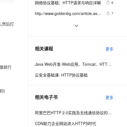
equiv="Cont
安全
"http://www.w3.org/TR/xhtml1/DTD/xhtml1-
网络协议基础：HTTP请求与响应详解
我要投诉
e-1.1-I2V
Cosyvoice-V3-Flash
6
PolarDB
上云场景组合购
Milvus 弹性伸缩功能新增节
伴
strict.dtd">

漫剧创作，剧本、分镜、视频高效生成
100%兼容MySQL、PostgreSQL，兼容Oracle，支持集中和分布式
覆盖90%+业务场景，专享组合折扣价
点支持范围
畅自然，细节丰富
高表现力语音合成大模型，语音克隆听感自然
VPN
http://www.goldenbg.com/article.asp?
7
<html><head><meta http-
id=2076
ernetes 版 ACK
云聚AI 严选权益
equiv="Cont
AI 原生数据库服务发布
SSL 证书
如何下载DVS Gesture数据集?解决
装,然后打
9
2V
Fun-ASR
，一键激活高效办公新体验
理容器应用的 K8s 服务
精选AI产品，从模型到应用全链提效
Agent 数据网关
tonic.datasets.DVSGesture错误
文戏情感细腻自然，动作戏激烈拳拳到肉，实现更强表演能力
支持中英文自由切换，具备更强的噪声鲁棒性
堡垒机
<!DOCTYPE html PUBLIC 
570
HTTP Error 403: Forbidden
AI 用量加速计划
云原生数据库 PolarDB
"-//W3C//DTD XHTML 1.0 
防火墙
、识别商机，让客服更高效、服务更出色。
<!DOCTYPE html PUBLIC 
新老同享，达量后返
Agentic Database 发布
1
相关课程
Transitional//EN" 
更多
"-//W3C//DTD XHTML 1.0 
主机安全
应用
"http://www.w3.org/TR/xhtml1/DTD/xhtml1-
Transitional//EN" 
strict.dtd">

Java Web开发-Web应用、Tomcat、HTTP请求与响应
"http://www.w3.org/TR/xhtml1/DTD/xhtml1-
千问办公
NEW
个值就行
<html><head><meta http-
AI 应用及服务市场
strict.dtd">

的智能体编程平台
一站式AI生产力平台
云安全基础课- HTTP协议基础
equiv="Cont
<html><head><meta http-
AI 应用
伶鹊
equiv="Cont
企业级人与Agent协作平台，接入和调度多个数字员工
智能客服平台，对话机器人、对话分析、智能外呼
的)
大模型
相关电子书
更多
大模型服务平台百炼 - 全妙
自然语言处理
应用创作平台
多模态内容创作工具，已接入 DeepSeek
数据标注
阿里巴巴HTTP 2.0实践及无线通信协议的演进之路
机器学习
CDN助力企业网站进入HTTPS时代