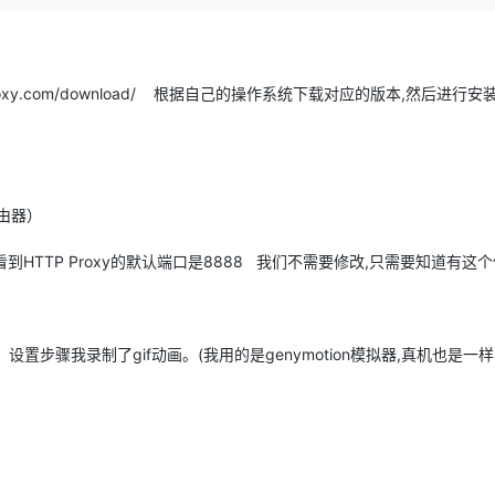
Deepseek-v4-pro
HappyHors
同享
万小智 AI 建站低至 15元/月
Qoder CN
AI 短剧/漫剧
云原生数据库 
快递物流查询
WordPress
成为服务伙
高校合作
点，立即开启云上创新
覆盖公网/内网、递归/权威、移动APP等全场景解析服务
送.CN域名，送备案服务码
基于千问大模型等，支持代码智能生成、研发智能问答
AI助力短剧
态智能体模型
旗舰 MoE 大模型，百万上下文与顶尖推理能力
图生视频，流
Ubuntu
服务生态伙伴
云工开物
企业应用
Works
Night Plan 支持 Qwen 3.8-Max
云原生大数据计算服务 MaxCompute
AI 办公
容器服务 Kub
NEW
esproxy.com/download/ 根据自己的操作系统下载对应的版本,然后进行安
GLM-5.2
Wan2.7-T
Red Hat
30+ 款产品免费体验
Data Agent 驱动的一站式 Data+AI 开发治理平台
夜间 5 折，Qwen/Meoo/TokenPlan 客户专享
面向分析的企业级SaaS模式云数据仓库
AI智能应用
提供一站式管
科研合作
视觉 Coding、空间感知、多模态思考等全面升级
1M上下文，专为长程任务能力而生
ERP
堂（旗舰版）
SUSE
智能客服
CRM
防护产品
2个月
自动承接线索
建站小程序
OA 办公系统
AI 应用构建
大模型原生
由器）
力提升
财税管理
模板建站
Qoder
大模型服务平台百炼-应用模版
HOT
NEW
个页面会看到HTTP Proxy的默认端口是8888 我们不需要修改,只需要知道有这
面向真实软件
个人版上线、团队版降价；千问3.8-Max首发发尝鲜
丰富多元化的应用模版和解决方案
400电话
定制建站
万有无界
大模型服务平台百炼-智能体
方案
广告营销
模板小程序
的模型效果
灵活可视化地构建企业级 Agent
置步骤我录制了gif动画。(我用的是genymotion模拟器,真机也是一样
定制小程序
秒悟
人工智能平台 PAI
APP 开发
云端极速 AI 
新一代 AI 视频生成模型，深度适配广告营销等场景
AI Native 的算法工程平台，一站式完成建模、训练、推理服务部署
建站系统