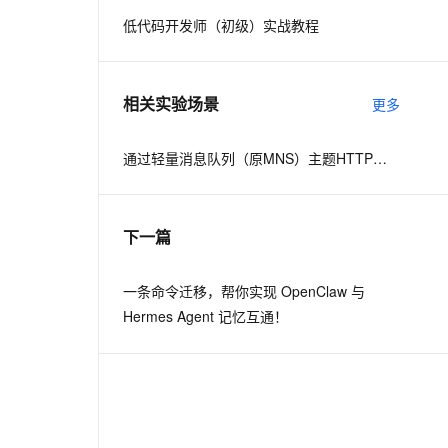
低代码开发师（初级）实战教程
息提取
与 AI 智能体进行实时音视频通话
从文本、图片、视频中提取结构化的属性信息
构建支持视频理解的 AI 音视频实时通话应用
相关实验场景
更多
t.diy 一步搞定创意建站
构建大模型应用的安全防护体系
通过自然语言交互简化开发流程,全栈开发支持
通过阿里云安全产品对 AI 应用进行安全防护
通过轻量消息队列（原MNS）主题HTTP订阅+ARMS实现自定义数据多渠道告警
下一篇
一条命令迁移，帮你实现 OpenClaw 与
Hermes Agent 记忆互通！