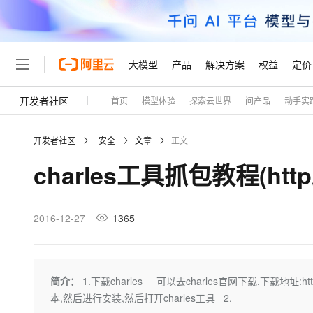
大模型
产品
解决方案
权益
定价
开发者社区
首页
模型体验
探索云世界
问产品
动手实
大模型
产品
解决方案
权益
定价
云市场
伙伴
服务
了解阿里云
精选产品
精选解决方案
普惠上云
产品定价
精选商城
成为销售伙伴
售前咨询
为什么选择阿里云
千问AI平台
开发者社区
安全
文章
正文
了解云产品的定价详情
大模型服务平台百炼
千问办公，解锁你的工作
普惠上云 官方力荐
分销伙伴
在线服务
网站建设
什么是云计算
大
charles工具抓包教程(http跟
大模型服务与应用平台
企业级Agent产品，直接
云服务器38元/年起，超
咨询伙伴
多端小程序
技术领先
云上成本管理
售后服务
轻量应用服务器
Agency Agents：拥
官方推荐返现计划
大模型
精选产品
精选解决方案
Salesforce 国际版订阅
稳定可靠
管理和优化成本
推荐新用户得奖励，单订单
销售伙伴合作计划
2016-12-27
1365
自助服务
友盟天域
安全合规
人工智能与机器学习
AI
文本生成
云数据库 RDS
HappyHorse 打造一
云工开物
无影生态合作计划
在线服务
观测云
分析师报告
高校专属算力普惠，学生认
计算
互联网应用开发
Qwen3.8-Max
HOT
Salesforce On Alibaba C
工单服务
Tuya 物联网平台阿里云
研究报告与白皮书
人工智能平台 PAI
快速拥有专属 OpenClaw
简介：
1.下载charles 可以去charles官网下载,下载地址:htt
大模
Consulting Partner 合
大数据
容器
智能体时代全能旗舰模型
免费试用
短信专区
一站式AI开发、训练和推
本,然后进行安装,然后打开charles工具 2.
蓝凌 OA
AI 大模型销售与服务生
现代化应用