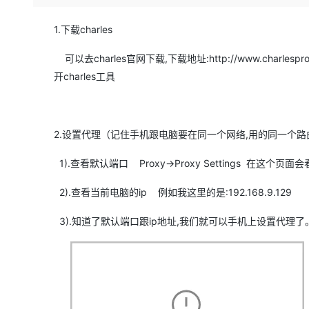
存储
天池大赛
Qwen3.7-Plus
云解析DNS
解决方案免费试用 新老
电子合同
最高领取价值200元试用
能看、能想、能动手的多模
安全
网络与CDN
1.下载charles
AI 算法大赛
畅捷通
大数据开发治理平台 Data
AI 产品 免费试用
网络
安全
云开发大赛
可以去charles官网下载,下载地址:http://www.charl
Qwen3-VL-Plus
Tableau 订阅
1亿+ 大模型 tokens 和 
开charles工具
可观测
入门学习赛
中间件
AI空中课堂在线直播课
云防火墙
140+云产品 免费试用
上云与迁云
云原生的云上边界网络安全
产品新客免费试用，最长1
数据库
生态解决方案
大模型服务
2.设置代理（记住手机跟电脑要在同一个网络,用的同一个路
企业出海
大模型ACA认证体验
大数据计算
助力企业全员 AI 认知与能
行业生态解决方案
千问AI平台-Token Plan
1).查看默认端口 Proxy->Proxy Settings 在这
政企业务
媒体服务
开发者生态解决方案
2).查看当前电脑的ip 例如我这里的是:192.168.9.129
企业服务与云通信
千问AI平台-模型体验
AI 开发和 AI 应用解决
在线体验全尺寸、多种模态
3).知道了默认端口跟ip地址,我们就可以手机上设置代理了。设
域名与网站
Happy 系列大模型
终端用户计算
Serverless
开发工具