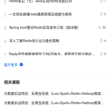
Redis笔记（七）Java实现Redis消息队列
7
1
一文轻松搞懂redis集群原理及搭建与使用
5
2
Spring boot整合Redis实现发布订阅（超详细）
22
3
深入了解Redis持久化与备份策略
4
4
Redis字符串数据类型之INCR命令，通常用于统计网站访
9
5
问量，文章访问量，实现分布式锁
Redis高并发场景下秒杀超卖解决
3
6
Redis哨兵集群工作原理及架构部署（八）
9
7
相关课程
大数据实战项目：反爬虫系统（Lua+Spark+Redis+Hadoop框架搭建）第一阶段
缓存工厂之Redis缓存
11
8
大数据实战项目：反爬虫系统（Lua+Spark+Redis+Hadoop框架搭建）第三阶段
云数据库 Redis清除数据的步骤
3
9