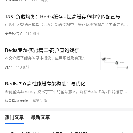
135_负载均衡：Redis缓存 - 提高缓存命中率的配置与最佳实践
在现代大型语言模型（LLM）部署架构中，缓存系统扮演着至关重要的角色。随着LLM应用规模的不断扩大和用户需求的持续增长，如何构建高效、可靠的缓存架构成为系统性能优化的核心挑战。Redis作为业界领先的内存数据库，因其高性能、丰富的数据结构和灵活的配置选项，已成为LLM部署中首选的缓存解决方案。
安全风信子
913
Redis专题-实战篇二-商户查询缓存
本文介绍了缓存的基本概念、应用场景及实现方式，涵盖Redis缓存设计、缓存更新策略、缓存穿透问题及其解决方案。重点讲解了缓存空对象与布隆过滤器的使用，并通过代码示例演示了商铺查询的缓存优化实践。
varin
410
Redis 7.0 高性能缓存架构设计与优化
🌟蒋星熠Jaxonic，技术宇宙中的星际旅人。深耕Redis 7.0高性能缓存架构，探索函数化编程、多层缓存、集群优化与分片消息系统，用代码在二进制星河中谱写极客诗篇。
蒋星熠Jaxonic
1828
热门文章
最新文章