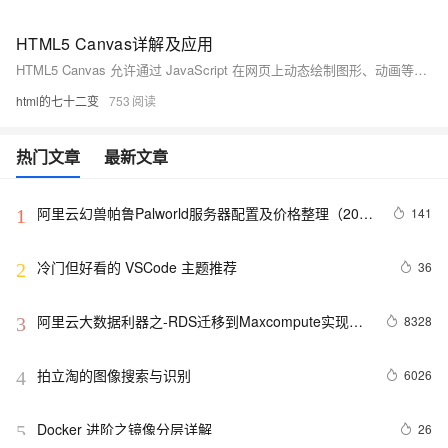
HTML5 Canvas详解及应用
HTML5 Canvas 允许通过 JavaScript 在网页上动态绘制图形、动画等视觉内容。首先在 HTML 中定义 `&lt;canvas&gt;` 元素，并通过 JavaScript 获取画布上下文进行绘制。常见方法包括绘制矩形、路径、圆形和文本，以及处理图像和创建动画效果。适用于游戏开发、数据可视化、图像编辑和动态图形展示等多种应用场景。需要注意性能优化、无状态绘制及自行处理事件等问题。
html的七十二变
753
热门文章
最新文章
阿里云幻兽帕鲁Palworld服务器配置及价格整理（2024
141
1
年版）
冷门但好看的 VSCode 主题推荐
36
2
阿里云大数据利器之-RDS迁移到Maxcompute实现动
8328
3
态分区
拍立淘的图像搜索与识别
6026
4
Docker 进阶之镜像分层详解
26
5