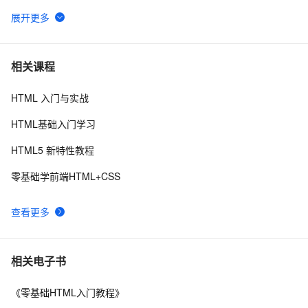
GET 请求和 POST 请求的安全性有何区别？
11
6
hdu 3015 Disharmony Trees
562
7
相关课程
HTML 入门与实战
perl--CGI编程之Apache服务器安装配置
437
8
HTML基础入门学习
如何绑定多个action到一个slot
456
9
HTML5 新特性教程
结构struct(值类型)在实际应用要注意的二点:
620
10
零基础学前端HTML+CSS
查看更多
相关电子书
《零基础HTML入门教程》