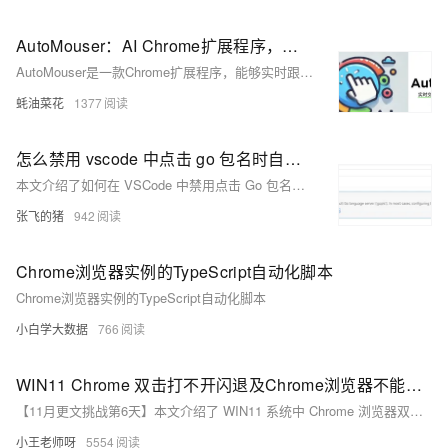
AutoMouser：AI Chrome扩展程序，实时跟踪用户的浏览器操作，自动生成自动化操作脚本
AutoMouser是一款Chrome扩展程序，能够实时跟踪用户交互行为，并基于OpenAI的GPT模型自动生成Selenium测试代码，简化自动化测试流程。
蚝油菜花
1377
怎么禁用 vscode 中点击 go 包名时自动打开浏览器跳转到 pkg.go.dev
本文介绍了如何在 VSCode 中禁用点击 Go 包名时自动打开浏览器跳转到 pkg.go.dev 的功能。通过将 gopls 的 `ui.navigation.importShortcut` 设置为 &quot;Definition&quot;，可以实现仅跳转到定义处而不打开链接。具体操作步骤包括：打开设置、搜索 gopls、编辑 settings.json 文件并保存更改，最后重启 VSCode 使设置生效。
张飞的猪
942
Chrome浏览器实例的TypeScript自动化脚本
Chrome浏览器实例的TypeScript自动化脚本
小白学大数据
766
WIN11 Chrome 双击打不开闪退及Chrome浏览器不能拖拽文件crx
【11月更文挑战第6天】本文介绍了 WIN11 系统中 Chrome 浏览器双击打不开闪退及不能拖拽文件 crx 的原因和解决方法。包括浏览器版本过旧、扩展程序冲突、硬件加速问题、缓存过多、安全软件冲突、系统文件损坏、用户配置文件损坏等问题的解决方案，以及 crx 文件的屏蔽、权限问题和文件格式问题的处理方法。
小王老师呀
5554