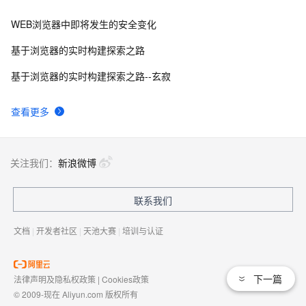
WEB浏览器中即将发生的安全变化
在 Linux 服务器中创建假桌面运行模拟浏览器有头模式
5
8
基于浏览器的实时构建探索之路
安全麻烦不断 Mozilla再次推迟火狐浏览器3.1版发布
1
9
基于浏览器的实时构建探索之路--玄寂
浏览器开发者控制台使用入门
12
10
查看更多
关注我们：
新浪微博
联系我们
文档
|
开发者社区
|
天池大赛
|
培训与认证
下一篇
法律声明及隐私权政策
|
Cookies政策
© 2009-现在 Aliyun.com 版权所有