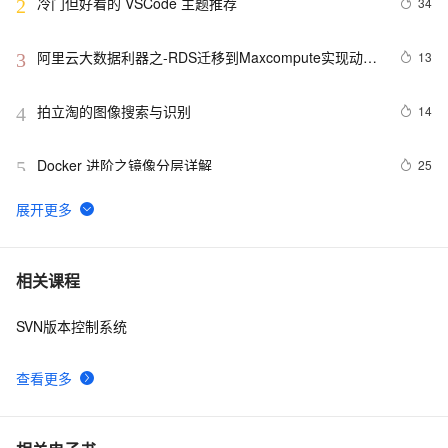
冷门但好看的 VSCode 主题推荐
34
2
阿里云大数据利器之-RDS迁移到Maxcompute实现动态
13
3
分区
拍立淘的图像搜索与识别
14
4
Docker 进阶之镜像分层详解
25
5
GET 请求和 POST 请求的安全性有何区别？
10
6
hdu 3015 Disharmony Trees
558
7
相关课程
SVN版本控制系统
perl--CGI编程之Apache服务器安装配置
1
8
查看更多
如何绑定多个action到一个slot
456
9
结构struct(值类型)在实际应用要注意的二点:
620
10