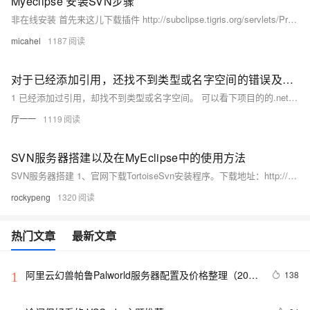
Myeclipse 安装SVN步骤
非在线安装 首先来这儿下载插件 http://subclipse.tigris.org/servlets/ProjectDocumentList?folderID=2240 找个最新的下载 解压到对应的位置,当然是你电脑上svn的安装路径,最后把site-1.
micahel
1187
对于已经添加引用，还找不到类型或名字空间的错误及svn客户端清除用户帐号密码
1 已经添加过引用，却找不到类型或名字空间。 可以看下项目的的.net framework版本是否一致。 项目（例如类库项目）右键（vs解决方案资源管理器）——》属性——》应用程序——》目标框架。 也就是检查一下引用项目与被引用项目的目标框架是否版本一致。
厅一一
1119
SVN服务器搭建以及在MyEclipse中的使用方法
SVN服务器搭建 1、官网下载TortoiseSvn安装程序。下载地址：http://tortoisesvn.net/downloads.html 2、傻瓜式安装。
rockypeng
1320
热门文章
最新文章
阿里云幻兽帕鲁Palworld服务器配置及价格整理（2024
138
1
年版）