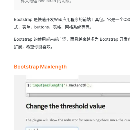
存储
天池大赛
件来增强 Bootstrap 的功能。
Qwen3.7-Plus
云解析DNS
解决方案免费试用 新老
电子合同
最高领取价值200元试用
能看、能想、能动手的多模
安全
网络与CDN
AI 算法大赛
畅捷通
Bootstrap 是快速开发Web应用程序的前端工具包。它是一
大数据开发治理平台 Data
AI 产品 免费试用
网络
安全
云开发大赛
Qwen3-VL-Plus
Tableau 订阅
式，表单，buttons，表格，网格系统等等。
1亿+ 大模型 tokens 和 
可观测
入门学习赛
中间件
AI空中课堂在线直播课
Bootstrap 的使用越来越广泛，而且越来越多为 Bootstrap 开发
云防火墙
140+云产品 免费试用
上云与迁云
云原生的云上边界网络安全
产品新客免费试用，最长1
扩展，希望你能喜欢。
数据库
生态解决方案
大模型服务
企业出海
大模型ACA认证体验
大数据计算
助力企业全员 AI 认知与能
行业生态解决方案
Bootstrap Maxlength
千问AI平台-Token Plan
政企业务
媒体服务
开发者生态解决方案
企业服务与云通信
千问AI平台-模型体验
AI 开发和 AI 应用解决
在线体验全尺寸、多种模态
域名与网站
Happy 系列大模型
终端用户计算
Serverless
开发工具