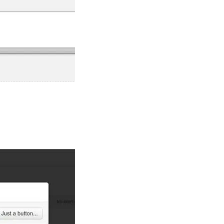
AI 应用
10分钟微调：让0.6B模型媲美235B模
多模态数据信
型
依托云原生高可用架构,实现Dify私有化部署
用1%尺寸在特定领域达到大模型90%以上效果
一个 AI 助手
超强辅助，Bol
即刻拥有 DeepSeek-R1 满血版
在企业官网、通讯软件中为客户提供 AI 客服
多种方案随心选，轻松解锁专属 DeepSeek