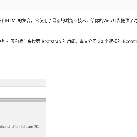
Deepseek-v4-pro
HappyHors
同享
万小智 AI 建站低至 15元/月
Qoder CN
AI 短剧/漫剧
云原生数据库 
快递物流查询
WordPress
成为服务伙
高校合作
点，立即开启云上创新
覆盖公网/内网、递归/权威、移动APP等全场景解析服务
送.CN域名，送备案服务码
基于千问大模型等，支持代码智能生成、研发智能问答
AI助力短剧
态智能体模型
旗舰 MoE 大模型，百万上下文与顶尖推理能力
图生视频，流
Ubuntu
服务生态伙伴
个CSS和HTML的集合，它使用了最新的浏览器技术，给你的Web开发提供了
云工开物
企业应用
Works
Night Plan 支持 Qwen 3.8-Max
云原生大数据计算服务 MaxCompute
AI 办公
容器服务 Kub
NEW
GLM-5.2
Wan2.7-T
Red Hat
30+ 款产品免费体验
Data Agent 驱动的一站式 Data+AI 开发治理平台
夜间 5 折，Qwen/Meoo/TokenPlan 客户专享
面向分析的企业级SaaS模式云数据仓库
AI智能应用
提供一站式管
科研合作
视觉 Coding、空间感知、多模态思考等全面升级
1M上下文，专为长程任务能力而生
ERP
堂（旗舰版）
SUSE
各种扩展和插件来增强 Bootstrap 的功能。本文介绍 30 个很棒的 Bootstr
智能客服
CRM
防护产品
2个月
自动承接线索
建站小程序
OA 办公系统
AI 应用构建
大模型原生
力提升
财税管理
模板建站
Qoder
大模型服务平台百炼-应用模版
HOT
NEW
面向真实软件
个人版上线、团队版降价；千问3.8-Max首发发尝鲜
丰富多元化的应用模版和解决方案
400电话
定制建站
万有无界
大模型服务平台百炼-智能体
方案
广告营销
模板小程序
的模型效果
灵活可视化地构建企业级 Agent
定制小程序
秒悟
人工智能平台 PAI
APP 开发
云端极速 AI 
新一代 AI 视频生成模型，深度适配广告营销等场景
AI Native 的算法工程平台，一站式完成建模、训练、推理服务部署
建站系统