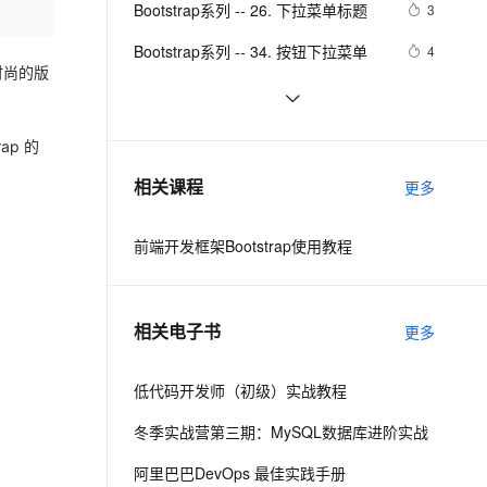
安全
Bootstrap系列 -- 26. 下拉菜单标题
我要投诉
e-1.1-I2V
Cosyvoice-V3-Flash
3
PolarDB
上云场景组合购
Milvus 弹性伸缩功能新增节
伴
漫剧创作，剧本、分镜、视频高效生成
100%兼容MySQL、PostgreSQL，兼容Oracle，支持集中和分布式
覆盖90%+业务场景，专享组合折扣价
点支持范围
畅自然，细节丰富
高表现力语音合成大模型，语音克隆听感自然
VPN
Bootstrap系列 -- 34. 按钮下拉菜单
4
时尚的版
ernetes 版 ACK
云聚AI 严选权益
AI 原生数据库服务发布
SSL 证书
Bootstrap 分页功能
2
2V
Fun-ASR
，一键激活高效办公新体验
理容器应用的 K8s 服务
精选AI产品，从模型到应用全链提效
Agent 数据网关
文戏情感细腻自然，动作戏激烈拳拳到肉，实现更强表演能力
支持中英文自由切换，具备更强的噪声鲁棒性
堡垒机
bootstrap32-响应式实用工具类
3
ap 的
AI 用量加速计划
云原生数据库 PolarDB
防火墙
、识别商机，让客服更高效、服务更出色。
bootstrap27-Bootstrap 按钮
新老同享，达量后返
Agentic Database 发布
522
相关课程
更多
主机安全
应用
前端开发框架Bootstrap使用教程
千问办公
NEW
AI 应用及服务市场
的智能体编程平台
一站式AI生产力平台
AI 应用
伶鹊
相关电子书
更多
企业级人与Agent协作平台，接入和调度多个数字员工
智能客服平台，对话机器人、对话分析、智能外呼
大模型
大模型服务平台百炼 - 全妙
低代码开发师（初级）实战教程
自然语言处理
应用创作平台
多模态内容创作工具，已接入 DeepSeek
冬季实战营第三期：MySQL数据库进阶实战
数据标注
机器学习
阿里巴巴DevOps 最佳实践手册