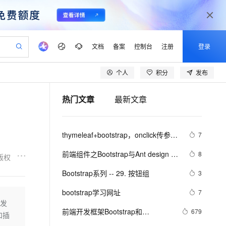
文档
备案
控制台
注册
登录
个人
积分
发布
验
作计划
器
AI 活动
专业服务
服务伙伴合作计划
开发者社区
加入我们
产品动态
服务平台百炼
阿里云 OPC 创新助力计划
热门文章
最新文章
一站式生成采购清单，支持单品或批量购买
io：打造专属 AI 语音助手
S产品伙伴计划（繁花）
峰会
CS
造的大模型服务与应用开发平台
一句话生成原生可编辑精美 PPT 文稿
AI 生产力先锋
Al MaaS 服务伙伴赋能合作
域名
博文
Careers
至高可申请百万元
Qwen3.8-Max 模型上线
开启高性价比 AI 编程新体验
弹性可伸缩的云计算服务
Qwen-Audio-3.0-Realtime 端到端实时语音角色扮演
输入一句话想法, 轻松生成专业的 PPT
先锋实践拓展 AI 生产力的边界
Token 补贴，五大权
计划
海大会
伙伴信用分合作计划
商标
问答
社会招聘
thymeleaf+bootstrap，onclick传参实
7
益加速 OPC 成功
eek-V4-Pro
SS
一键部署幻兽帕鲁游戏服务器
飞天发布时刻
HOT
Open Search 向量检索版支
划
备案
电子书
校园招聘
现模态框中遇到的错误
pSeek-V4-Pro
视频创作，一键激活电商全链路生产力
稳定、安全、高性价比、高性能的云存储服务
一键购买专属联机服务器，轻松开启游戏
所见，即是所愿
持视频检索 Pipeline 功能
更多支持
前端组件之Bootstrap与Ant design of 
8
版权
划
公司注册
镜像站
视频生成
语音识别与合成
Vue
专属 QwenPaw
漫剧工坊：一站式动画创作平台
AI 实训营
HOT
应用身份服务 (IDaaS)
Bootstrap系列 -- 29. 按钮组
3
合作伙伴培训与认证
划
上云迁移
站生成，高效打造优质广告素材
全接入的云上超级电脑
从聊天伙伴进化为能主动干活的本地数字员工
快速生产连贯的高质量长漫剧
从基础到进阶，Agent 创客手把手教你
OpenClaw 管理能力上线
lScope
我要反馈
e-1.1-T2V
Qwen3-TTS-Flash
bootstrap学习网址
7
查询合作伙伴
n Alibaba Cloud ISV 合作
代维服务
建企业门户网站
10 分钟搭建微信、支付宝小程序
开发
MaxCompute MaxFrame 提
畅细腻的高质量视频
离线语音合成大模型，多语言方言自适应，低延迟高稳定
创新加速
前端开发框架Bootstrap和
ope
登录合作伙伴管理后台
679
我要建议
站，无忧落地极速上线
以可视化方式快速构建移动和 PC 门户网站
国内短信简单易用，安全可靠，秒级触达，全球覆盖200+国家和地区。
高效部署网站，快速应用到小程序
供自动弹性内存功能
和插
KnockoutJS