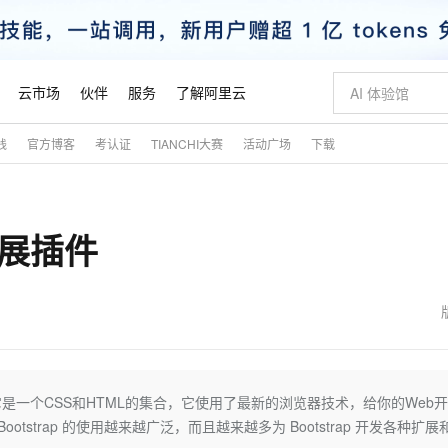
云市场
伙伴
服务
了解阿里云
践
官方博客
考认证
TIANCHI大赛
活动广场
下载
AI 特惠
数据与 API
成为产品伙伴
企业增值服务
最佳实践
价格计算器
AI 场景体
基础软件
产品伙伴合
阿里云认证
市场活动
配置报价
大模型
自助选配和估算价格
新方式
睿译宝，AI翻译排版一步到位
智启 AI 普惠权益
产品生态集成认证中心
企业支持计划
云上春晚
域名与网站
千问官方 MaaS 平台，为开发者和 Agent 而生，新用户赠送 1 亿 + tokens 额度
Qwen Aud
AI Coding
阿里云Maa
2026 阿里云
云服务器 E
为企业打
数据集
Windows
大模型认证
模型
NEW
NEW
 扩展插件
交付可用成果
值低价云产品抢先购
上传文档即自动完成翻译和格式还原
至高享 1亿+免费 tokens，加速 Al 应用落地
提供智能易用的域名与建站服务
智能编程，一键
安全可靠、
产品生态伙伴
专家技术服务
云上奥运之旅
弹性计算合作
阿里云中企出
手机三要素
宝塔 Linux
全部认证
价格优势
有专属领域专家
GLM-5.2：长任务时代开源旗舰模型
阿里云 OPC 创新助力计划
千问大模型
即刻拥有 DeepS
AI 电商营销
对象存储 O
大模型
产品生态伙伴工作台
企业增值服务台
云栖战略参考
云存储合作计
云栖大会
身份实名认证
CentOS
训练营
推动算力普惠，释放技术红利
最高返9万
多领域专家智能体,一键组建 AI 虚拟交付团队
快速构建应用程序和网站，即刻迈出上云第一步
至高百万元 Token 补贴，加速一人公司成长
多元化、高性能、安全可靠的大模型服务
真正可用的 1M 上下文,一次完成代码全链路开发
轻松解锁专属 Dee
从图文生成到
云上的中国
数据库合作计
活动全景
短信
Docker
图片和
站式影视创作平台
Hermes Agent，打造自进化智能体
Token Plan 模型订阅计划
数字证书管理服务（原SSL证书）
5 分钟轻松部署
AI 广告创作
无影云电脑
企业成长
NEW
信息公告
看见新力量
云网络合作计
OCR 文字识别
JAVA
证享300元代金券
可视化编排打通从文字构思到成片全链路闭环
全托管，含MySQL、PostgreSQL、SQL Server、MariaDB多引擎
自主进化，持久记忆，越用越聪明
Qwen3.8-Max 首发尝鲜，限时加量 10 倍，夜间低至2折
实现全站HTTPS，呈现可信的WEB访问
图文、视频一
随时随地安
魔搭 Mode
Kimi-K3
HappyHors
NEW
loud
服务实践
官网公告
金融模力时刻
Salesforce O
版
发票查验
全能环境
Claude Code + GStack 打造工程团队
千问办公，限时限量积分加倍
Qoder
低代码高效构
AI 建站
短信服务
包。它是一个CSS和HTML的集合，它使用了最新的浏览器技术，给你的Web
型
NEW
作计划
Kimi 最新旗舰模型，长程编程与推理利器
让文字生成流
计划
创新中心
魔搭 ModelSc
健康状态
理服务
让AI从“聊天伙伴”进化为能干活的“数字员工”
安装技能 GStack，拥有专属 AI 工程团队
你的AI工作搭子，覆盖日常办公高频场景
面向真实软件的智能体编程平台
0 代码专业建
otstrap 的使用越来越广泛，而且越来越多为 Bootstrap 开发各种扩展
客户案例
天气预报查询
操作系统
态合作计划