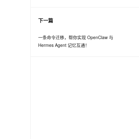
息提取
与 AI 智能体进行实时音视频通话
下一篇
从文本、图片、视频中提取结构化的属性信息
构建支持视频理解的 AI 音视频实时通话应用
t.diy 一步搞定创意建站
构建大模型应用的安全防护体系
一条命令迁移，帮你实现 OpenClaw 与
通过自然语言交互简化开发流程,全栈开发支持
通过阿里云安全产品对 AI 应用进行安全防护
Hermes Agent 记忆互通！