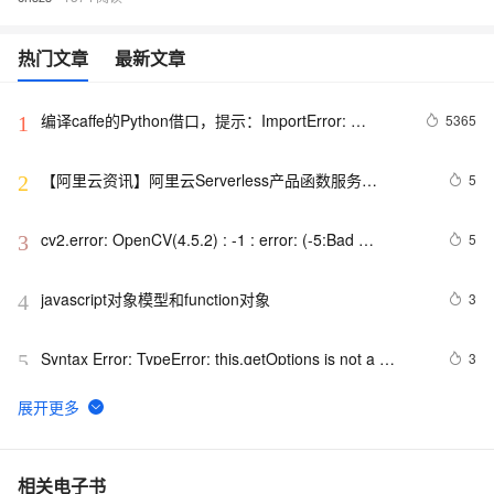
热门文章
最新文章
编译caffe的Python借口，提示：ImportError: 
5365
1
dynamic module does not define module export 
function (PyInit__caffe)
【阿里云资讯】阿里云Serverless产品函数服务
5
2
（Function Compute）预计年底发布
cv2.error: OpenCV(4.5.2) : -1 : error: (-5:Bad 
5
3
argument) in function ‘rectangle‘
javascript对象模型和function对象
3
4
Syntax Error: TypeError: this.getOptions is not a 
3
5
function
javascript中function调用时的参数检测常用办法
2
6
JavaScript: 取得 function 的所有参数名
6
7
相关电子书