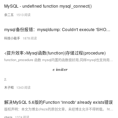
MySQL - undefined function mysql_connect()
余二五
1513
mysql备份报错：mysqldump: Couldn't execute 'SHOW FUNCTION STATUS
科技小能手
1878
<提升效率>Mysql函数(function)|存储过程(procedure)
function_procedure 函数 mysql内置的函数很好用,同样mysql也支持用户自定义函数 1.为避免和函数中的语句结束符;冲突,将语句结束符号临时重定义为
d
e
l
i
m
i
t
e
r
2.
木子昭
1343
解决MySQL 5.6版的Function 'innodb' already exists错误
版权声明：本文为博主chszs的原创文章，未经博主允许不得转载。 https://blog.csdn.net/chszs/article/details/49469819 解决MySQL 5.6版的Function ‘innodb’ already exists错误 作者：chszs，转载需注明。
chszs
1374