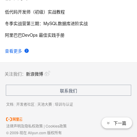
低代码开发师（初级）实战教程
Apache HTTP Server 'ap_pregsub()' Function Local 
4
8
Privilege Escalation Vulnerability
冬季实战营第三期：MySQL数据库进阶实战
Security bug in is_a function in PHP 5.3.7 / 5.3.8
8
9
阿里巴巴DevOps 最佳实践手册
【Python】已解决：AttributeError: ‘function’ object 
13
10
查看更多
has no attribute ‘ELement’
关注我们：
新浪微博
联系我们
文档
|
开发者社区
|
天池大赛
|
培训与认证
下一篇
法律声明及隐私权政策
|
Cookies政策
© 2009-现在 Aliyun.com 版权所有