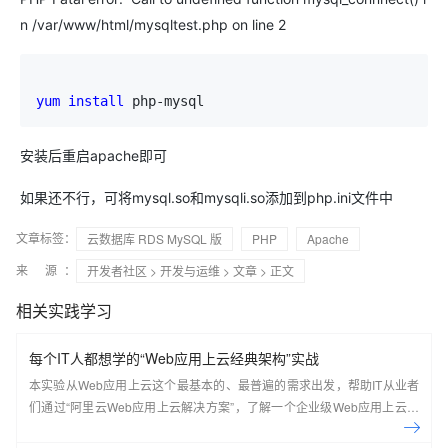
n /var/www/html/mysqltest.php on line 2
yum
install
 php-mysql
安装后重启apache即可
如果还不行，可将mysql.so和mysqli.so添加到php.ini文件中
文章标签：
云数据库 RDS MySQL 版
PHP
Apache
来 源：
开发者社区
>
开发与运维
>
文章
> 正文
相关实践学习
每个IT人都想学的“Web应用上云经典架构”实战
本实验从Web应用上云这个最基本的、最普遍的需求出发，帮助IT从业者
们通过“阿里云Web应用上云解决方案”，了解一个企业级Web应用上云的
常见架构，了解如何构建一个高可用、可扩展的企业级应用架构。