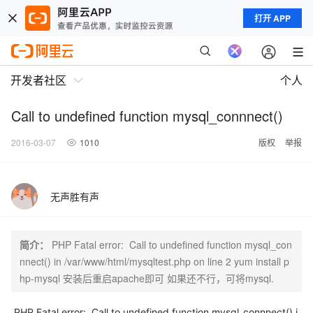
打开 APP
开发者社区
个人
Call to undefined function mysql_connnect()
2016-03-07
1010
版权
举报
无声胜有声
简介：
PHP Fatal error: Call to undefined function mysql_con
nnect() in /var/www/html/mysqltest.php on line 2 yum install p
hp-mysql 安装后重启apache即可 如果还不行，可将mysql.
PHP Fatal error: Call to undefined function mysql_connnect() i