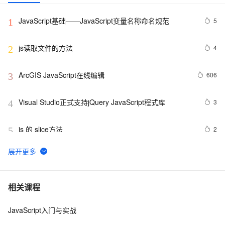
JavaScript基础——JavaScript变量名称命名规范
5
1
js读取文件的方法
4
2
ArcGIS JavaScript在线编辑
606
3
Visual Studio正式支持jQuery JavaScript程式库
3
4
js 的 slice方法
2
5
js 闭包 原型
577
6
在IE下的JS编程需注意的内存释放问题
7
7
相关课程
JavaScript入门与实战
js 小技巧----复制
648
8