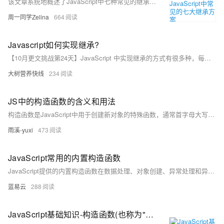
该文章系统地概述了JavaScript中七种常见的继承模式，包括原型链继承、构造函数继承、组合继承、原型式继承、寄生式继承、寄生组合继承等，并探讨了每种模式的实现方式及其优缺点。
周一同学Zelina
664
Javascript如何实现继承?
【10月更文挑战第24天】JavaScript 中实现继承的方式有很多种，每种方式都有其优缺点和适用场景。在实际开发中，我们需要根据具体的需求和情况选择合适的继承方式，以实现代码的复用和扩展。
大树营养快线
234
JS中的构造函数的含义和用法
构造函数是JavaScript中用于创建新对象的特殊函数，通常首字母大写。通过`new`关键字调用构造函数，可以初始化具有相同属性和方法的对象实例，从而实现代码复用。例如，定义一个`Person`构造函数，可以通过传入不同的参数创建多个`Person`对象，每个对象都有自己的属性值。此外，构造函数还可以包含方法，使每个实例都能执行特定的操作。构造函数的静态属性仅能通过构造函数本身访问。ES6引入了`class`语法糖，简化了类的定义和实例化过程。
雨溪-yuxi
473
JavaScript常用的内置构造函数
JavaScript提供的内置构造函数在数据处理、对象创建、异常处理和异步操作等方面发挥了重要作用。掌握这些构造函数及其用法，对于开发高效、可靠的JavaScript应用至关重要。通过合理使用这些内置构造函数，开发者可以更好地管理和操作各种类型的数据，提升开发效率和代码质量。
蓝易云
288
JavaScript基础知识-构造函数(也称为"类")定义