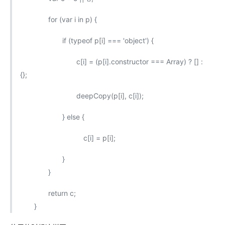
for (var i in p) {
if (typeof p[i] === 'object') {
c[i] = (p[i].constructor === Array) ? [] :
{};
deepCopy(p[i], c[i]);
} else {
c[i] = p[i];
}
}
return c;
}