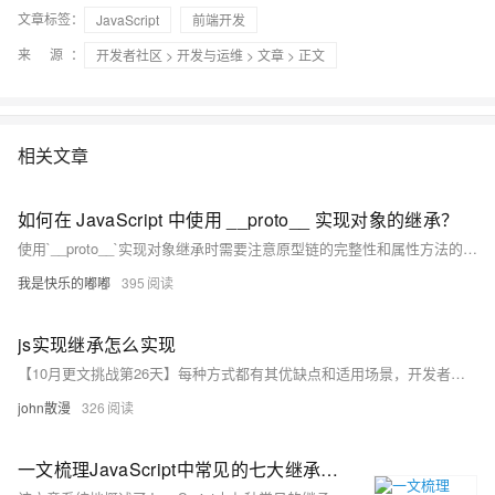
文章标签：
JavaScript
前端开发
来 源：
开发者社区
>
开发与运维
>
文章
> 正文
相关文章
如何在 JavaScript 中使用 __proto__ 实现对象的继承？
使用`__proto__`实现对象继承时需要注意原型链的完整性和属性方法的正确继承，避免出现意外的行为和错误。同时，在现代JavaScript中，也可以使用`class`和`extends`关键字来实现更简洁和直观的继承语法，但理解基于`__proto__`的继承方式对于深入理解JavaScript的面向对象编程和原型链机制仍然具有重要意义。
我是快乐的嘟嘟
395
js实现继承怎么实现
【10月更文挑战第26天】每种方式都有其优缺点和适用场景，开发者可以根据具体的需求和项目情况选择合适的继承方式来实现代码的复用和扩展。
john散漫
326
一文梳理JavaScript中常见的七大继承方案