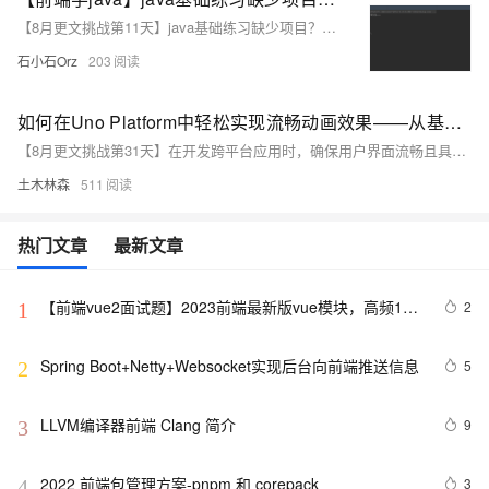
【8月更文挑战第11天】java基础练习缺少项目？看这篇文章就够了！
石小石Orz
203
如何在Uno Platform中轻松实现流畅动画效果——从基础到优化，全方位打造用户友好的动态交互体验！
【8月更文挑战第31天】在开发跨平台应用时，确保用户界面流畅且具吸引力至关重要。Uno Platform 作为多端统一的开发框架，不仅支持跨系统应用开发，还能通过优化实现流畅动画，增强用户体验。本文探讨了Uno Platform中实现流畅动画的多个方面，包括动画基础、性能优化、实践技巧及问题排查，帮助开发者掌握具体优化策略，提升应用质量与用户满意度。通过合理利用故事板、减少布局复杂性、使用硬件加速等技术，结合异步方法与预设缓存技巧，开发者能够创建美观且流畅的动画效果。
土木林森
511
热门文章
最新文章
【前端vue2面试题】2023前端最新版vue模块，高频17
2
1
问(上)
Spring Boot+Netty+Websocket实现后台向前端推送信息
5
2
LLVM编译器前端 Clang 简介
9
3
2022 前端包管理方案-pnpm 和 corepack
3
4