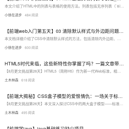
本文介绍了HTML中的列表与表格的使用方法。列表包括无序列表（`&lt;ul&gt;`嵌套`&lt;li&gt;`）、有序列表（`&lt;ol&gt;`嵌套`&lt;li&gt;`）和定义列表（`&lt;dl&gt;`嵌套`&lt;dt&gt;`和`&lt;dd&gt;`）。
小徐在进步
484
【前端web入门第五天】03 清除默认样式与外边距问题【附综合案例产品卡片与新闻列表】
本文档详细介绍了CSS中清除默认样式的方法，包括清除内外边距、列表项目符号等；探讨了外边距的合并与塌陷问题及其解决策略；讲解了行内元素垂直边距的处理技巧；并介绍了圆角与盒子阴影效果的实现方法。最后通过产品卡片和新闻列表两个综合案例，展示了所学知识的实际应用。
小徐在进步
600
HTML5时代来临，这些新特性你掌握了吗？一篇文章带你玩转Web前端技术潮流！
【8月更文挑战第26天】HTML5（简称H5）作为新一代Web标准，相比HTML4带来了诸多增强功能。
土木林森
618
【前端大揭秘】CSS盒子模型的爱恨情仇：一场关于标准与IE模型的精彩对决！
【8月更文挑战第26天】本文深入探讨CSS中的两大盒子模型——标准盒模型与IE盒模型。通过理论解析与实例代码，清晰展示了两种模型下元素尺寸的构成方式及其应用场景。标准盒模型适合精确控制内容区尺寸，而IE盒模型在处理固定宽度元素时更为直观。掌握这些知识将帮助前端开发者在实际项目中做出更优的设计决策，提升网页布局的质量与美观性。
土木林森
495
【前端学java】java基础练习缺少项目？看这篇文章就够了！（17）