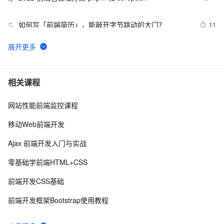
如何写「前端简历」，能敲开字节跳动的大门？
11
5
而桌面app向来是web前端开发开发人员下意识的避开方
2
6
《智能前端技术与实践》——第 2 章 前端开发基础 ——
3
7
相关课程
2.2 HTML基础——2.2.1    HTML 文档基本结构（中）
网站性能前端监控课程
前端常见的HTTP状态码
7
8
移动Web前端开发
前端可观测性的宣讲-1022
7
9
Ajax 前端开发入门与实战
前后端分离，如何在前端项目中动态插入后端API基地
5
10
零基础学前端HTML+CSS
址？（in docker）
前端开发CSS基础
前端开发框架Bootstrap使用教程