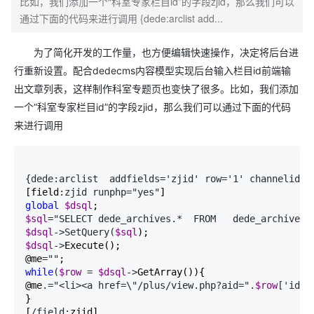
比如，我们添加一个“科室专家栏目id”的字段zjid，那么我们可以
通过下面的代码来进行调用 {dede:arclist add...
为了简化开发的工作量，也方便编辑快速操作，决定将后台进
行重新设置。配合dedecms内容模型实现后台输入栏目id前端输
出文章列表，这样制作科室专题页也变快了很多。比如，我们添加
一个“科室专家栏目id”的字段zjid，那么我们可以通过下面的代码
来进行调用
{dede:arclist  addfields='zjid' row='1' channelid='
[field
:zjid runphp="yes"
global
$dsql
$sql
="SELECT dede_archives.*  FROM   dede_archives 
$dsql
->SetQuery(
$sql
$dsql
->
Execute();

@me
=""
while
(
$row
 = 
$dsql
->
GetArray()){

@me
.="<li><a href=\"/plus/view.php?aid=".
$row
['id']
}

[
/field:
zjid]
