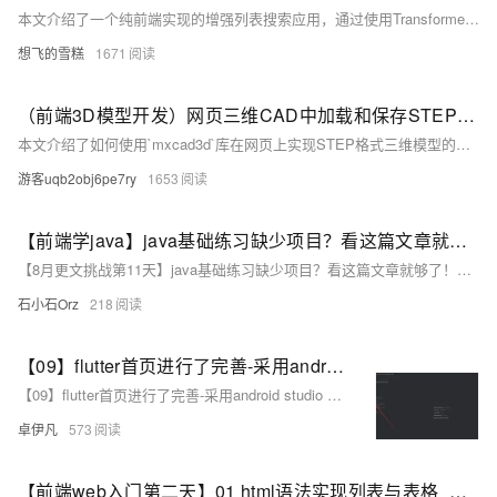
本文介绍了一个纯前端实现的增强列表搜索应用，通过使用Transformer模型，实现了更智能的搜索功能，如使用“番茄”可以搜索到“西红柿”。项目基于Vue3和Ant Design Vue，使用了Xenova的bge-base-zh-v1.5模型。文章详细介绍了从环境搭建、数据准备到具体实现的全过程，并展示了实际效果和待改进点。
想飞的雪糕
1671
（前端3D模型开发）网页三维CAD中加载和保存STEP模型
本文介绍了如何使用`mxcad3d`库在网页上实现STEP格式三维模型的导入与导出。首先，通过官方教程搭建基本项目环境，了解核心对象如MxCAD3DObject、Mx3dDbDocument等的使用方法。接着，编写了加载和保存STEP模型的具体代码，包括HTML界面设计和TypeScript逻辑实现。最后，通过运行项目验证功能，展示了从模型加载到保存的全过程。此外，`mxcad3d`还支持多种其他格式的三维模型文件操作。
游客uqb2obj6pe7ry
1653
【前端学java】java基础练习缺少项目？看这篇文章就够了！（完结）
【8月更文挑战第11天】java基础练习缺少项目？看这篇文章就够了！（完结）
石小石Orz
218
【09】flutter首页进行了完善-采用android studio 进行真机调试开发-增加了直播间列表和短视频人物列表-增加了用户中心-卓伊凡换人优雅草Alex-开发完整的社交APP-前端客户端开发+数据联调|以优雅草商业项目为例做开发-flutter开发-全流程-商业应用级实战开发-优雅草Alex
【09】flutter首页进行了完善-采用android studio 进行真机调试开发-增加了直播间列表和短视频人物列表-增加了用户中心-卓伊凡换人优雅草Alex-开发完整的社交APP-前端客户端开发+数据联调|以优雅草商业项目为例做开发-flutter开发-全流程-商业应用级实战开发-优雅草Alex
卓伊凡
573
【前端web入门第二天】01 html语法实现列表与表格_合并单元格