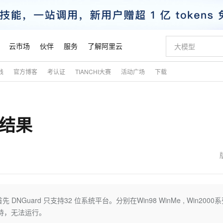
云市场
伙伴
服务
了解阿里云
践
官方博客
考认证
TIANCHI大赛
活动广场
下载
AI 特惠
数据与 API
成为产品伙伴
企业增值服务
最佳实践
价格计算器
AI 场景体
基础软件
产品伙伴合
阿里云认证
市场活动
配置报价
大模型
自助选配和估算价格
新方式
睿译宝，AI翻译排版一步到位
智启 AI 普惠权益
产品生态集成认证中心
企业支持计划
云上春晚
域名与网站
千问官方 MaaS 平台，为开发者和 Agent 而生，新用户赠送 1 亿 + tokens 额度
Qwen Aud
AI Coding
阿里云Maa
2026 阿里云
云服务器 E
为企业打
数据集
Windows
大模型认证
模型
NEW
NEW
试结果
交付可用成果
值低价云产品抢先购
上传文档即自动完成翻译和格式还原
至高享 1亿+免费 tokens，加速 Al 应用落地
提供智能易用的域名与建站服务
智能编程，一键
安全可靠、
产品生态伙伴
专家技术服务
云上奥运之旅
弹性计算合作
阿里云中企出
手机三要素
宝塔 Linux
全部认证
价格优势
有专属领域专家
GLM-5.2：长任务时代开源旗舰模型
阿里云 OPC 创新助力计划
千问大模型
即刻拥有 DeepS
AI 电商营销
对象存储 O
大模型
产品生态伙伴工作台
企业增值服务台
云栖战略参考
云存储合作计
云栖大会
身份实名认证
CentOS
训练营
推动算力普惠，释放技术红利
最高返9万
多领域专家智能体,一键组建 AI 虚拟交付团队
快速构建应用程序和网站，即刻迈出上云第一步
至高百万元 Token 补贴，加速一人公司成长
多元化、高性能、安全可靠的大模型服务
真正可用的 1M 上下文,一次完成代码全链路开发
轻松解锁专属 Dee
从图文生成到
云上的中国
数据库合作计
活动全景
短信
Docker
图片和
站式影视创作平台
Hermes Agent，打造自进化智能体
Token Plan 模型订阅计划
数字证书管理服务（原SSL证书）
5 分钟轻松部署
AI 广告创作
无影云电脑
企业成长
NEW
信息公告
看见新力量
云网络合作计
OCR 文字识别
JAVA
证享300元代金券
可视化编排打通从文字构思到成片全链路闭环
全托管，含MySQL、PostgreSQL、SQL Server、MariaDB多引擎
自主进化，持久记忆，越用越聪明
Qwen3.8-Max 首发尝鲜，限时加量 10 倍，夜间低至2折
实现全站HTTPS，呈现可信的WEB访问
图文、视频一
随时随地安
魔搭 Mode
Kimi-K3
HappyHors
NEW
loud
服务实践
官网公告
金融模力时刻
Salesforce O
版
发票查验
全能环境
Claude Code + GStack 打造工程团队
千问办公，限时限量积分加倍
Qoder
低代码高效构
AI 建站
短信服务
DNGuard 只支持32 位系统平台。分别在Win98 WinMe , Win2000
型
NEW
作计划
Kimi 最新旗舰模型，长程编程与推理利器
让文字生成流
计划
创新中心
魔搭 ModelSc
健康状态
理服务
让AI从“聊天伙伴”进化为能干活的“数字员工”
安装技能 GStack，拥有专属 AI 工程团队
你的AI工作搭子，覆盖日常办公高频场景
面向真实软件的智能体编程平台
0 代码专业建
：不支持，无法运行。
客户案例
天气预报查询
操作系统
态合作计划