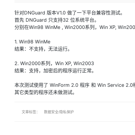
存储
天池大赛
Qwen3.7-Plus
云解析DNS
解决方案免费试用 新老
电子合同
最高领取价值200元试用
能看、能想、能动手的多模
安全
网络与CDN
针对DNGuard 版本V1.0 做了一下平台兼容性测试。
AI 算法大赛
畅捷通
首先 DNGuard 只支持32 位系统平台。
大数据开发治理平台 Data
AI 产品 免费试用
网络
安全
云开发大赛
Qwen3-VL-Plus
分别在Win98 WinMe , Win2000系列，Win XP, Wi
Tableau 订阅
1亿+ 大模型 tokens 和 
可观测
入门学习赛
中间件
AI空中课堂在线直播课
1. Win98 WinMe
云防火墙
140+云产品 免费试用
上云与迁云
云原生的云上边界网络安全
产品新客免费试用，最长1
结果：不支持，无法运行。
数据库
生态解决方案
大模型服务
企业出海
大模型ACA认证体验
大数据计算
2. Win2000系列，Win XP, Win2003
助力企业全员 AI 认知与能
行业生态解决方案
结果：支持，加密后的程序运行正常。
千问AI平台-Token Plan
政企业务
媒体服务
开发者生态解决方案
本次测试使用了 WinForm 2.0 程序 和 Win Service 2.
企业服务与云通信
千问AI平台-模型体验
AI 开发和 AI 应用解决
其它类型的程序还未做测试。
在线体验全尺寸、多种模态
域名与网站
Happy 系列大模型
终端用户计算
文章标签：
数据安全/隐私保护
Serverless
开发工具