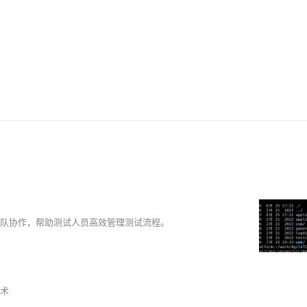
AI 应用
10分钟微调：让0.6B模型媲美235B模
多模态数据信
型
依托云原生高可用架构,实现Dify私有化部署
用1%尺寸在特定领域达到大模型90%以上效果
一个 AI 助手
超强辅助，Bol
即刻拥有 DeepSeek-R1 满血版
在企业官网、通讯软件中为客户提供 AI 客服
多种方案随心选，轻松解锁专属 DeepSeek
与团队协作，帮助测试人员高效管理测试流程。
术