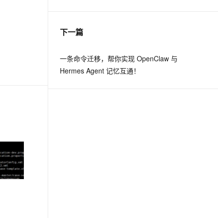
息提取
与 AI 智能体进行实时音视频通话
下一篇
从文本、图片、视频中提取结构化的属性信息
构建支持视频理解的 AI 音视频实时通话应用
t.diy 一步搞定创意建站
构建大模型应用的安全防护体系
一条命令迁移，帮你实现 OpenClaw 与
通过自然语言交互简化开发流程,全栈开发支持
通过阿里云安全产品对 AI 应用进行安全防护
Hermes Agent 记忆互通！