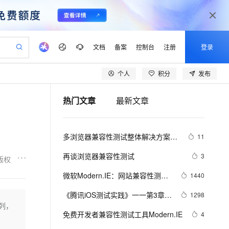
文档
备案
控制台
注册
登录
个人
积分
发布
验
作计划
器
AI 活动
专业服务
服务伙伴合作计划
开发者社区
加入我们
产品动态
服务平台百炼
阿里云 OPC 创新助力计划
热门文章
最新文章
一站式生成采购清单，支持单品或批量购买
io：打造专属 AI 语音助手
S产品伙伴计划（繁花）
峰会
CS
造的大模型服务与应用开发平台
一句话生成原生可编辑精美 PPT 文稿
AI 生产力先锋
Al MaaS 服务伙伴赋能合作
域名
博文
Careers
至高可申请百万元
Qwen3.8-Max 模型上线
开启高性价比 AI 编程新体验
弹性可伸缩的云计算服务
Qwen-Audio-3.0-Realtime 端到端实时语音角色扮演
输入一句话想法, 轻松生成专业的 PPT
先锋实践拓展 AI 生产力的边界
Token 补贴，五大权
计划
海大会
伙伴信用分合作计划
商标
问答
社会招聘
多浏览器兼容性测试整体解决方案 
11
益加速 OPC 成功
eek-V4-Pro
SS
一键部署幻兽帕鲁游戏服务器
飞天发布时刻
HOT
Open Search 向量检索版支
划
备案
电子书
校园招聘
F2etest
pSeek-V4-Pro
视频创作，一键激活电商全链路生产力
稳定、安全、高性价比、高性能的云存储服务
一键购买专属联机服务器，轻松开启游戏
所见，即是所愿
持视频检索 Pipeline 功能
更多支持
再谈浏览器兼容性测试
3
版权
划
公司注册
镜像站
视频生成
语音识别与合成
专属 QwenPaw
漫剧工坊：一站式动画创作平台
AI 实训营
HOT
应用身份服务 (IDaaS)
微软Modern.IE：网站兼容性测试
1440
合作伙伴培训与认证
划
上云迁移
站生成，高效打造优质广告素材
全接入的云上超级电脑
从聊天伙伴进化为能主动干活的本地数字员工
快速生产连贯的高质量长漫剧
从基础到进阶，Agent 创客手把手教你
OpenClaw 管理能力上线
利器
lScope
我要反馈
e-1.1-T2V
Qwen3-TTS-Flash
《腾讯iOS测试实践》一一第3章  
1298
查询合作伙伴
n Alibaba Cloud ISV 合作
代维服务
建企业门户网站
10 分钟搭建微信、支付宝小程序
系列，
MaxCompute MaxFrame 提
iOS兼容性测试  3.1　引言
畅细腻的高质量视频
离线语音合成大模型，多语言方言自适应，低延迟高稳定
创新加速
免费开发者兼容性测试工具Modern.IE
ope
登录合作伙伴管理后台
4
我要建议
站，无忧落地极速上线
以可视化方式快速构建移动和 PC 门户网站
国内短信简单易用，安全可靠，秒级触达，全球覆盖200+国家和地区。
高效部署网站，快速应用到小程序
供自动弹性内存功能