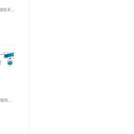
在AI技术迅猛发展的今天，测试工程师面临着如何高效评估大模型性能的全新挑战。本文将深入探讨AI测试平台中自动化评分与多模型对比评测的关键技术与实践方法，为测试工程师提供可落地的解决方案。
在测试过程中，用例分散、步骤模糊、回归测试效率低等问题常困扰团队。霍格沃兹测试开发学社推出的AI测试平台，打通“用例编写—集中管理—智能执行”全流程，提升测试效率与覆盖率。平台支持标准化用例编写、统一管理操作及智能执行，助力测试团队高效协作，释放更多精力优化测试策略。目前平台已开放内测，欢迎试用体验！