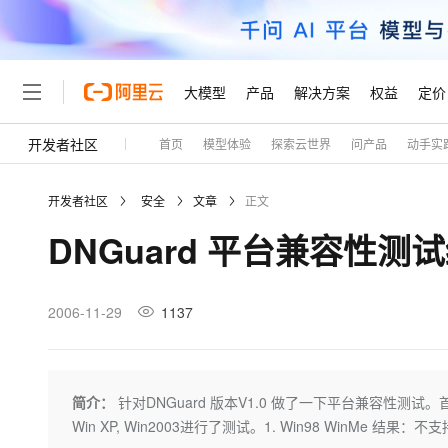
大模型
产品
解决方案
权益
定价
开发者社区
首页
模型体验
探索云世界
问产品
动手实
大模型
产品
解决方案
权益
定价
云市场
伙伴
服务
了解阿里云
精选产品
精选解决方案
普惠上云
产品定价
精选商城
成为销售伙伴
售前咨询
为什么选择阿里云
千问AI平台
开发者社区
安全
文章
正文
了解云产品的定价详情
大模型服务平台百炼
千问办公，解锁你的工作
普惠上云 官方力荐
分销伙伴
在线服务
网站建设
什么是云计算
大
DNGuard 平台兼容性测
大模型服务与应用平台
企业级Agent产品，直接
云服务器38元/年起，超
咨询伙伴
多端小程序
技术领先
云上成本管理
售后服务
轻量应用服务器
Agency Agents：拥
官方推荐返现计划
大模型
精选产品
精选解决方案
Salesforce 国际版订阅
稳定可靠
管理和优化成本
推荐新用户得奖励，单订单
销售伙伴合作计划
2006-11-29
1137
自助服务
友盟天域
安全合规
人工智能与机器学习
AI
文本生成
云数据库 RDS
HappyHorse 打造一
云工开物
无影生态合作计划
在线服务
观测云
分析师报告
高校专属算力普惠，学生认
计算
互联网应用开发
Qwen3.8-Max
HOT
Salesforce On Alibaba C
工单服务
Tuya 物联网平台阿里云
研究报告与白皮书
人工智能平台 PAI
快速拥有专属 OpenClaw
简介：
针对DNGuard 版本V1.0 做了一下平台兼容性测试。首先 
大模
Consulting Partner 合
大数据
容器
智能体时代全能旗舰模型
免费试用
短信专区
一站式AI开发、训练和推
Win XP, Win2003进行了测试。1. Win98 WinMe 结果
蓝凌 OA
AI 大模型销售与服务生
现代化应用