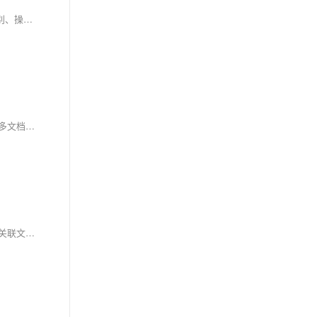
AI测试平台的自动遍历功能，通过低代码配置实现Web和App的自动化测试。用户只需提供入口链接或安装包及简单配置，即可自动完成页面结构识别、操作验证，并生成可视化报告，大幅提升测试效率，特别适用于高频迭代项目。
霍格沃兹测试开发学社推出AI智能测试用例生成功能，结合需求文档一键生成高质量测试用例，大幅提升效率，减少重复劳动。支持自定义提示词、多文档分析与批量管理，助力测试人员高效完成测试设计，释放更多时间投入核心分析工作。平台已开放内测，欢迎体验！
在实际项目中，需求文档分散、整理费时、测试遗漏等问题常困扰测试工作。霍格沃兹推出AI智能体测试平台全新功能——项目资料套件，可将多个关联文档打包管理，并一键生成测试用例，提升测试完整性与效率。支持套件创建、文档关联、编辑删除及用例生成，适用于复杂项目、版本迭代等场景，助力实现智能化测试协作，让测试更高效、更专业。