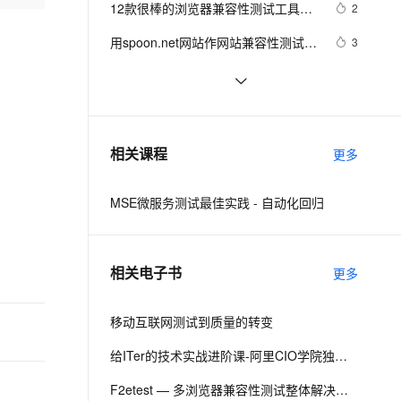
安全
12款很棒的浏览器兼容性测试工具推
我要投诉
e-1.1-I2V
Cosyvoice-V3-Flash
2
PolarDB
上云场景组合购
Milvus 弹性伸缩功能新增节
伴
荐
漫剧创作，剧本、分镜、视频高效生成
100%兼容MySQL、PostgreSQL，兼容Oracle，支持集中和分布式
覆盖90%+业务场景，专享组合折扣价
点支持范围
畅自然，细节丰富
高表现力语音合成大模型，语音克隆听感自然
VPN
用spoon.net网站作网站兼容性测试，
3
真心推荐哟
ernetes 版 ACK
云聚AI 严选权益
AI 原生数据库服务发布
SSL 证书
手机浏览器兼容性测试结果概要
1015
2V
Fun-ASR
，一键激活高效办公新体验
理容器应用的 K8s 服务
精选AI产品，从模型到应用全链提效
Agent 数据网关
文戏情感细腻自然，动作戏激烈拳拳到肉，实现更强表演能力
支持中英文自由切换，具备更强的噪声鲁棒性
堡垒机
浏览器兼容性测试小记-DOM篇
1010
AI 用量加速计划
云原生数据库 PolarDB
（一）
防火墙
、识别商机，让客服更高效、服务更出色。
阿里云EMAS移动测试，帮您快速掌
新老同享，达量后返
Agentic Database 发布
6
相关课程
更多
握移动端兼容性测试技巧
主机安全
应用
MSE微服务测试最佳实践 - 自动化回归
千问办公
NEW
AI 应用及服务市场
的智能体编程平台
一站式AI生产力平台
AI 应用
伶鹊
相关电子书
更多
企业级人与Agent协作平台，接入和调度多个数字员工
智能客服平台，对话机器人、对话分析、智能外呼
大模型
大模型服务平台百炼 - 全妙
移动互联网测试到质量的转变
自然语言处理
应用创作平台
多模态内容创作工具，已接入 DeepSeek
数据标注
给ITer的技术实战进阶课-阿里CIO学院独家教材（四）
机器学习
F2etest — 多浏览器兼容性测试整体解决方案