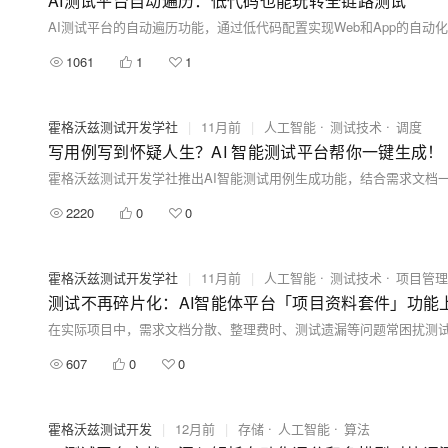
AI测试平台自动遍历：低代码也能玩转全链路测试
1061
1
1
霍格沃兹测试开发学社
|
11月前
|
人工智能
测试技术
调度
写用例写到怀疑人生？AI 智能测试平台帮你一键生成！
2220
0
0
霍格沃兹测试开发学社
|
11月前
|
人工智能
测试技术
项目管理
测试不再碎片化：AI智能体平台「项目资料套件」功能
607
0
0
霍格沃兹测试开发
|
12月前
|
存储
人工智能
算法