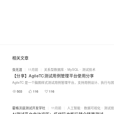
大模型解决方案
迁移与运维管理
快速部署 Dify，高效搭建 
专有云
10 分钟在聊天系统中增加
相关文章
虫无涯
|
11月前
|
关系型数据库
MySQL
测试技术
【分享】AgileTC测试用例管理平台使用分享
AgileTC 是一个脑图样式测试用例管理平台，支持用例设计、执行
503
116
116
霍格沃兹测试开发学社
|
11月前
|
人工智能
数据可视化
测试技