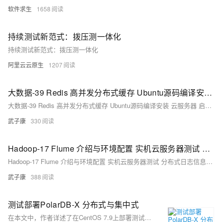
软件求生
1658
持续测试新范式：拨压测一体化
持续测试新范式：拨压测一体化
阿里云云原生
1207
大数据-39 Redis 高并发分布式缓存 Ubuntu源码编译安装 云服务器 启动并测试 redis-server redis-cli
大数据-39 Redis 高并发分布式缓存 Ubuntu源码编译安装 云服务器 启动并测试 redis-server redis-cli
武子康
330
Hadoop-17 Flume 介绍与环境配置 实机云服务器测试 分布式日志信息收集 海量数据 实时采集引擎 Source Channel Sink 串行复制负载均衡
Hadoop-17 Flume 介绍与环境配置 实机云服务器测试 分布式日志信息收集 海量数据 实时采集引擎 Source Channel Sink 串行复制负载均衡
武子康
388
测试部署PolarDB-X 分布式与集中式
在本文中，作者详述了在CentOS 7.9上部署测试PolarDB-X分布式与集中式数据库的过程。PolarDB-X作为阿里云优化的分布式数据库，提供高稳定性和与MySQL的兼容性，是应对单体数据库扩展性和性能瓶颈的解决方案，同时也符合国产化需求。文章介绍了部署环境准备，包括关闭防火墙和SELinux，设置系统参数，安装Python3和Docker，以及配置MySQL客户端。接着，通过PXD工具部署了PolarDB-X的集中式和分布式版，遇到的问题包括阿里云镜像源异常导致的部署失败以及指定版本安装的困扰。最后，作者进行了初步的压力测试，并对文档完善、生态工具建设以及提供更多使用案例提出了建议。