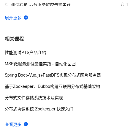
测试右移-后台服务监控告警实践
1
5
【实测】django测试平台的各种权限管理设计解决方案！
6
6
超干货！
2022渗透测试-反弹shell的详细讲解
7
7
相关课程
性能测试PTS产品介绍
Matlab+Qt开发笔记（一）：matlab搭建Qt开发matlib环
2
8
境以及Demo测试
MSE微服务测试最佳实践 - 自动化回归
阿里云智能视觉开放平台人脸人体API测试Demo
6
9
Spring Boot+Vue.js+FastDFS实现分布式图片服务器
Unittest自动化测试框架合集(全文带注释2w字教程)——
18
10
基于Zookeeper、Dubbo构建互联网分布式基础架构
从0到1学会unittest框架
分布式文件存储系统技术及实现
分布式协调系统 Zookeeper 快速入门
查看更多