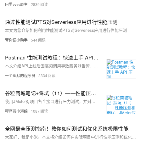
阿里云云原生
2839
通过性能测试PTS对Serverless应用进行性能压测
本文为您介绍如何利用性能测试PTS对Serverless应用进行性能压测
带你读小助手
544
Postman 性能测试教程：快速上手 API 压测
本文介绍API上线后因高频调用导致服务器告警，通过Postman与Apifox进行压力测试排查性能瓶颈。对比两款工具在批量请求、断言验证、可视化报告等方面的优劣，探讨API性能优化策略及行业未来发展方向。
一个幽默的程序员
2334
谷粒商城笔记+踩坑（11）——性能压测和调优，JMeter压力测试+jvisualvm监控性能+资源动静分离+修改堆内存
使用JMeter对项目各个接口进行压力测试，并对前端进行动静分离优化，优化三级分类查询接口的性能
程序员小海绵
1087
全网最全压测指南！教你如何测试和优化系统极限性能
大家好，我是小米。本文将介绍如何在实际项目中进行性能压测和优化，包括单台服务器和集群压测、使用JMeter、监控CPU和内存使用率、优化Tomcat和数据库配置等方面的内容，帮助你在高并发场景下提升系统性能。希望这些实战经验能助你一臂之力！