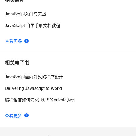
阮一峰
JavaScript入门与实战
js 的 slice方法
504
8
JavaScript 自学手册文档教程
How JavaScript Work.
641
9
查看更多
Ajax学习-Javascript实例1
1
10
相关电子书
JavaScript面向对象的程序设计
Delivering Javascript to World
编程语言如何演化-以JS的private为例
查看更多