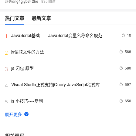
游客dng4gjyb342he
835
热门文章
最新文章
JavaScript基础——JavaScript变量名称命名规范
10
1
js读取文件的方法
568
2
js 闭包 原型
580
3
Visual Studio正式支持jQuery JavaScript程式库
697
4
js 小技巧----复制
650
5
创建JavaScript对象
546
6
Javascript面向对象编程（二）：构造函数的继承 by 
499
7
相关课程