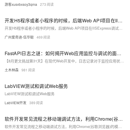
游客xusvbxsoy3qma
273
开发H5程序或者小程序的时候，后端Web API项目在IISExpress调试中使用IP地址，便于开发调试
开发H5程序或者小程序的时候，后端Web API项目在IISExpress调试中使用IP地址，便于开发调试
广州爱奇迪-伍华聪
469
FastAPI日志之谜：如何揭开Web应用监控与调试的面纱？
【8月更文挑战第31天】在现代Web开发中，日志记录对于监控应用状态、诊断问题和了解用户行为至关重要。FastAPI框架提供了强大的日志功能，使开发者能轻松集成日志记录。本文将详细介绍如何在FastAPI中设置和利用日志，包括基础配置、请求响应日志、错误处理和结构化日志等内容，帮助提升应用的可维护性和性能。
土木林森
981
LabVIEW测试和调试Web服务
LabVIEW测试和调试Web服务
LabVIEW开发
389
软件开发常见流程之移动端调试方法，利用Chrome(谷歌浏览器)的模拟手机调试，搭建本地Web服务器，手机和服务器在一个局域网，通过手机访问服务器，使用服务器，利用ip实现域名访问
软件开发常见流程之移动端调试方法，利用Chrome(谷歌浏览器)的模拟手机调试，搭建本地Web服务器，手机和服务器在一个局域网，通过手机访问服务器，使用服务器，利用ip实现域名访问