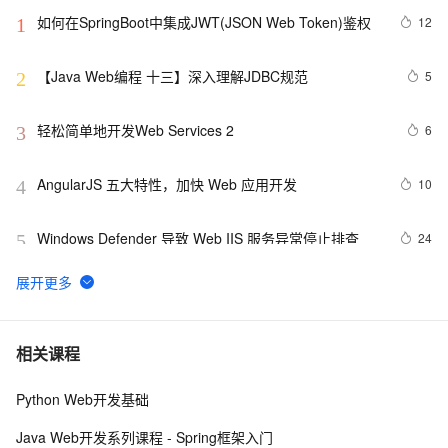
如何在SpringBoot中集成JWT(JSON Web Token)鉴权
12
1
【Java Web编程 十三】深入理解JDBC规范
5
2
轻松简单地开发Web Services 2
6
3
AngularJS 五大特性，加快 Web 应用开发
10
4
Windows Defender 导致 Web IIS 服务异常停止排查
24
5
在Winform项目和Web API的.NetCore项目中使用
11
6
Serilog 来记录日志信息
Axis2 Web Services 中使用session的配置及使用方法
5
7
相关课程
Python Web开发基础
DWR3访问WEB元素的两种方法
569
8
Java Web开发系列课程 - Spring框架入门