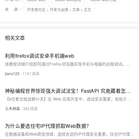
来 源：
开发者社区
>
开发与运维
>
文章
> 正文
相关文章
利用firefox调试安卓手机端web
该教程详细介绍如何通过Firefox浏览器实现手机与电脑的远程调试。手机端需安装最新版Firefox，并按指定步骤设置完成；电脑端则需安装15版及以上Firefox。设置完成后，通过工具栏中的“远程调试”选项，输入手机IP地址即可连接。连接确认后，即可使用电脑端Firefox调试器调试手机上的Web信息。注意，调试前手机需提前打开目标网页。
jianz123
1741
神秘编程世界惊现强大调试法宝！FastAPI 究竟藏着怎样的秘密？带你解决 Web 应用问题大揭秘！
【8月更文挑战第31天】在 Web 应用开发中，调试至关重要，有助于迅速定位并解决问题，确保应用稳定运行。不同于传统框架依赖打印日志和手动检查代码的方式，FastAPI 作为现代 Python Web 框架，提供了内置开发服务器和自动重载功能，极大提升了开发效率。结合 Python 调试器，开发者可通过设置断点来逐步执行代码，直观精确地观察变量值与执行流程，快速定位问题。此外，FastAPI 还提供详细错误信息和日志记录，帮助开发者更高效地解决应用问题，提升应用质量。
土木林森
383
为什么要选住宅IP代理抓取Web数据？
在数据采集和Web爬虫领域，选择合适的IP代理至关重要。住宅IP代理因高隐蔽性和真实性、更好的访问成功率、能绕过反爬虫策略、多样化的地理位置、适应性和灵活性以及合法合规等优势，成为许多数据抓取项目的首选。使用住宅IP代理可提高数据抓取效率，降低被封禁风险，同时需遵守法律法规，确保活动的合法性与合规性。