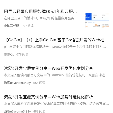
阿里云轻量应用服务器38元1年和云服务器99元1年怎么选？二者性能区别及选择参考
在阿里云当下的活动中，38元/年的轻量应用服务器与99元/年的云服务器ECS成为众多新用户的关注焦点。但是有部分用户并不是很清楚二者之间的区别，因此就不知道应该如何选择。接下来，笔者将为您详细剖析ECS云服务器与轻量应用服务器的差异，以供您参考和选择。
小陈写代码
897
【GoGin】（1）上手Go Gin 基于Go语言开发的Web框架，本文介绍了各种路由的配置信息；包含各场景下请求参数的基本传入接收
gin 框架中采用的路优酷是基于httprouter做的是一个高性能的 HTTP 请求路由器，适用于 Go 语言。它的设计目标是提供高效的路由匹配和低内存占用，特别适合需要高性能和简单路由的应用场景。
凉凉心.
678
鸿蒙5开发宝藏案例分享---Web开发优化案例分享
本文深入解读鸿蒙官方文档中的 `ArkWeb` 性能优化技巧，从预启动进程到预渲染，涵盖预下载、预连接、预取POST等八大优化策略。通过代码示例详解如何提升Web页面加载速度，助你打造流畅的HarmonyOS应用体验。内容实用，按需选用，让H5页面快到飞起！
游客u6vcprrm3r23y
656
鸿蒙5开发宝藏案例分享---Web加载时延优化解析
本文深入解析了鸿蒙开发中Web加载完成时延的优化技巧，结合官方案例与实际代码，助你提升性能。核心内容包括：使用DevEco Profiler和DevTools定位瓶颈、四大优化方向（资源合并、接口预取、图片懒加载、任务拆解）及高频手段总结。同时提供性能优化黄金准则，如首屏资源控制在300KB内、关键接口响应≤200ms等，帮助开发者实现丝般流畅体验。
游客u6vcprrm3r23y
482