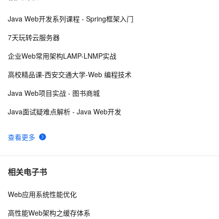
价！
Java Web开发系列课程 - Spring框架入门
百度搜索：蓝易云 ，Linux Debian11服务器安装SSH，
6
8
创建新用户并允许SSH远程登录，及SSH安全登录配置！
7天玩转云服务器
Android Socket与服务器通信通用Demo
520
9
企业Web常用架构LAMP-LNMP实战
 使用阿里云服务器ESC部署Flask项目，完成个人开发
6
10
高校精品课-西安交通大学-Web 编程技术
WebGIS系统的公网发布
Java Web项目实战 - 图书商城
Java面试疑难点解析 - Java Web开发
查看更多
相关电子书
Web应用系统性能优化
高性能Web架构之缓存体系