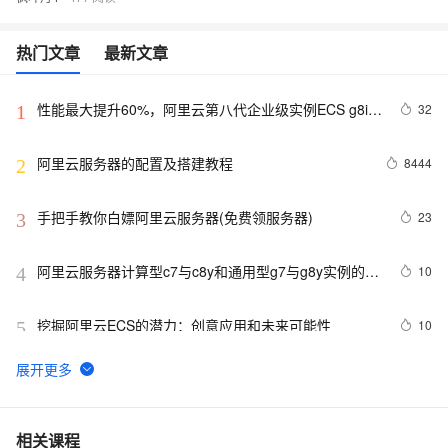
热门文章
最新文章
性能最大提升60%，阿里云第八代企业级实例ECS g8i正
32
1
式上线
阿里云服务器的配置及搭建教程
8444
2
手把手教你白嫖阿里云服务器(免费领服务器)
23
3
阿里云服务器计算型c7与c8y和通用型g7与g8y实例的区
10
4
别与选择参考
挖掘阿里云ECS的潜力：创意应用和未来可能性
10
5
阿里云2核4G配置服务器可选实例及收费价格参考
7
6
卖爆了！阿里云99元服务器新老用户同享，续费不涨
10
7
相关课程