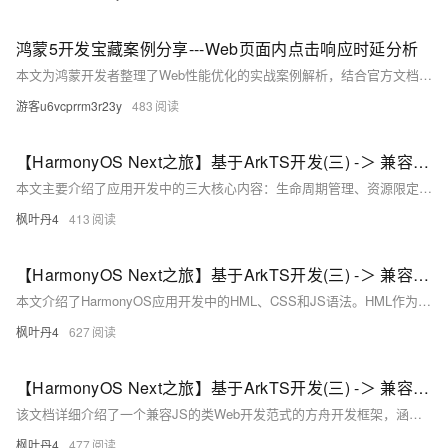
鸿蒙5开发宝藏案例分享---Web页面内点击响应时延分析
本文为鸿蒙开发者整理了Web性能优化的实战案例解析，结合官方文档深度扩展。内容涵盖点击响应时延核心指标（≤100ms）、性能分析工具链（如DevTools时间线、ArkUI Trace抓取）以及高频优化场景，包括递归函数优化、网络请求阻塞解决方案和setTimeout滥用问题等。同时提供进阶技巧，如首帧加速、透明动画陷阱规避及Web组件初始化加速，并通过优化前后Trace对比展示成果。最后总结了快速定位问题的方法与开发建议，助力开发者提升Web应用性能。
游客u6vcprrm3r23y
483
【HarmonyOS Next之旅】基于ArkTS开发(三) -＞ 兼容JS的类Web开发(三)
本文主要介绍了应用开发中的三大核心内容：生命周期管理、资源限定与访问以及多语言支持。在生命周期部分，详细说明了应用和页面的生命周期函数及其触发时机，帮助开发者更好地掌控应用状态变化。资源限定与访问章节，则聚焦于资源限定词的定义、命名规则及匹配逻辑，并阐述了如何通过 `
枫叶丹4
413
【HarmonyOS Next之旅】基于ArkTS开发(三) -＞ 兼容JS的类Web开发(二)
本文介绍了HarmonyOS应用开发中的HML、CSS和JS语法。HML作为标记语言，支持数据绑定、事件处理、列表渲染等功能；CSS用于样式定义，涵盖尺寸单位、样式导入、选择器及伪类等特性；JS实现业务逻辑，包括ES6语法支持、对象属性、数据方法及事件处理。通过具体代码示例，详细解析了页面构建与交互的实现方式，为开发者提供全面的技术指导。
枫叶丹4
627
【HarmonyOS Next之旅】基于ArkTS开发(三) -＞ 兼容JS的类Web开发(一)
该文档详细介绍了一个兼容JS的类Web开发范式的方舟开发框架，涵盖概述、文件组织、js标签配置及app.js等内容。框架采用HML、CSS、JavaScript三段式开发方式，支持单向数据绑定，适合中小型应用开发。文件组织部分说明了目录结构、访问规则和媒体文件格式；js标签配置包括实例名称、页面路由和窗口样式信息；app.js则描述了应用生命周期与对象管理。整体内容旨在帮助开发者快速构建基于方舟框架的应用程序。
枫叶丹4
477