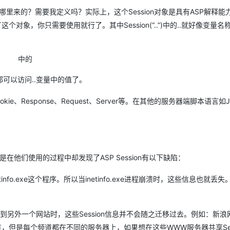
是哪里来的？需要我定义吗？实际上，这个Session对象是具有ASP解释能
象，你只需要使用就行了。其中Session(“..”)中的..就好像变量名称
中
的
中
的
可以访问..变量中的值了。
okie、Response、Request、Server等。在其他的服务器端脚本语言如J
在他们使用的过程中却发现了ASP Session有以下缺陷：
info.exe这个程序。所以当inetinfo.exe进程崩溃时，这些信息也就丢
到另外一个网站时，这些Session信息并不会随之迁移过去。例如：新浪
但是每个频道都在不同的服务器上，如果想在这些WWW服务器共享Sess