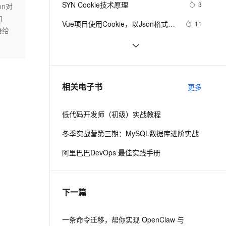
安全
SYN Cookie技术原理
我要投诉
e-1.1-I2V
Cosyvoice-V3-Flash
3
on对
PolarDB
上云场景组合购
Milvus 弹性伸缩功能新增节
伴
窗口
漫剧创作，剧本、分镜、视频高效生成
100%兼容MySQL、PostgreSQL，兼容Oracle，支持集中和分布式
覆盖90%+业务场景，专享组合折扣价
点支持范围
畅自然，细节丰富
高表现力语音合成大模型，语音克隆听感自然
VPN
Vue项目使用Cookie，以Json格式存
11
器给
入与读取Cookie，设置过期时间以及
ernetes 版 ACK
云聚AI 严选权益
AI 原生数据库服务发布
SSL 证书
Python的cookie处理分享
557
2V
Fun-ASR
删除操作
，一键激活高效办公新体验
理容器应用的 K8s 服务
精选AI产品，从模型到应用全链提效
Agent 数据网关
文戏情感细腻自然，动作戏激烈拳拳到肉，实现更强表演能力
支持中英文自由切换，具备更强的噪声鲁棒性
堡垒机
浏览器同源策略问题 - Cookie访问限
1
AI 用量加速计划
云原生数据库 PolarDB
制
防火墙
、识别商机，让客服更高效、服务更出色。
解决浏览器存储问题，不得不了解的
新老同享，达量后返
Agentic Database 发布
10
相关电子书
更多
cookie、localStorage和
主机安全
应用
sessionStorage
低代码开发师（初级）实战教程
千问办公
NEW
AI 应用及服务市场
的智能体编程平台
一站式AI生产力平台
冬季实战营第三期：MySQL数据库进阶实战
AI 应用
伶鹊
阿里巴巴DevOps 最佳实践手册
企业级人与Agent协作平台，接入和调度多个数字员工
智能客服平台，对话机器人、对话分析、智能外呼
大模型
大模型服务平台百炼 - 全妙
自然语言处理
下一篇
应用创作平台
多模态内容创作工具，已接入 DeepSeek
数据标注
机器学习
一条命令迁移，帮你实现 OpenClaw 与