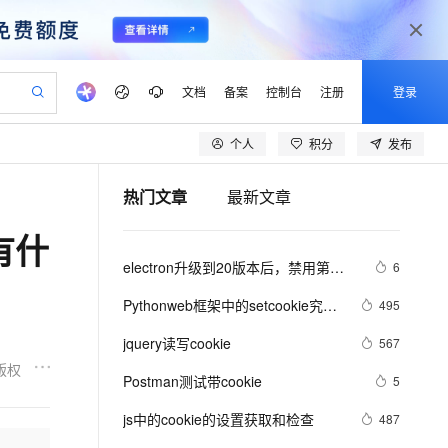
文档
备案
控制台
注册
登录
个人
积分
发布
验
作计划
器
AI 活动
专业服务
服务伙伴合作计划
开发者社区
加入我们
产品动态
服务平台百炼
阿里云 OPC 创新助力计划
热门文章
最新文章
一站式生成采购清单，支持单品或批量购买
io：打造专属 AI 语音助手
S产品伙伴计划（繁花）
峰会
CS
造的大模型服务与应用开发平台
一句话生成原生可编辑精美 PPT 文稿
AI 生产力先锋
Al MaaS 服务伙伴赋能合作
域名
博文
Careers
至高可申请百万元
Qwen3.8-Max 模型上线
有什
开启高性价比 AI 编程新体验
弹性可伸缩的云计算服务
Qwen-Audio-3.0-Realtime 端到端实时语音角色扮演
输入一句话想法, 轻松生成专业的 PPT
先锋实践拓展 AI 生产力的边界
Token 补贴，五大权
计划
海大会
伙伴信用分合作计划
商标
问答
社会招聘
electron升级到20版本后，禁用第三
6
益加速 OPC 成功
eek-V4-Pro
SS
一键部署幻兽帕鲁游戏服务器
飞天发布时刻
HOT
Open Search 向量检索版支
划
备案
电子书
校园招聘
方cookie、跨域问题解决方法
pSeek-V4-Pro
视频创作，一键激活电商全链路生产力
稳定、安全、高性价比、高性能的云存储服务
一键购买专属联机服务器，轻松开启游戏
所见，即是所愿
持视频检索 Pipeline 功能
更多支持
Pythonweb框架中的setcookie究竟
495
划
公司注册
镜像站
视频生成
语音识别与合成
做了什么？session与cookie关系
专属 QwenPaw
漫剧工坊：一站式动画创作平台
AI 实训营
HOT
应用身份服务 (IDaaS)
jquery读写cookie
567
合作伙伴培训与认证
划
上云迁移
站生成，高效打造优质广告素材
全接入的云上超级电脑
从聊天伙伴进化为能主动干活的本地数字员工
快速生产连贯的高质量长漫剧
从基础到进阶，Agent 创客手把手教你
OpenClaw 管理能力上线
版权
lScope
我要反馈
e-1.1-T2V
Qwen3-TTS-Flash
Postman测试带cookie
5
查询合作伙伴
n Alibaba Cloud ISV 合作
代维服务
建企业门户网站
10 分钟搭建微信、支付宝小程序
MaxCompute MaxFrame 提
畅细腻的高质量视频
离线语音合成大模型，多语言方言自适应，低延迟高稳定
创新加速
js中的cookie的设置获取和检查
ope
登录合作伙伴管理后台
487
我要建议
站，无忧落地极速上线
以可视化方式快速构建移动和 PC 门户网站
国内短信简单易用，安全可靠，秒级触达，全球覆盖200+国家和地区。
高效部署网站，快速应用到小程序
供自动弹性内存功能