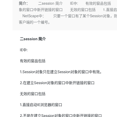
存储
天池大赛
Qwen3.7-Plus
简介：
二session 简介 IE中: 有效的窗品包括 1.S
云解析DNS
解决方案免费试用 新老
电子合同
象的窗口中新开链接的窗口 无效的窗口包括 1.直接启动I
最高领取价值200元试用
能看、能想、能动手的多模
安全
网络与CDN
AI 算法大赛
畅捷通
NetScape中： 只要一个窗口有了某个Session对象，
大数据开发治理平台 Data
AI 产品 免费试用
网络
安全
云开发大赛
客户端的一个编号。
Qwen3-VL-Plus
Tableau 订阅
1亿+ 大模型 tokens 和 
可观测
入门学习赛
中间件
AI空中课堂在线直播课
云防火墙
140+云产品 免费试用
二session 简介
上云与迁云
云原生的云上边界网络安全
产品新客免费试用，最长1
数据库
生态解决方案
大模型服务
IE中:
企业出海
大模型ACA认证体验
大数据计算
助力企业全员 AI 认知与能
行业生态解决方案
有效的窗品包括
千问AI平台-Token Plan
政企业务
媒体服务
开发者生态解决方案
1.Session对象只在建立Session对象的窗口中有效。
企业服务与云通信
千问AI平台-模型体验
AI 开发和 AI 应用解决
2.在建立Session对象的窗口中新开链接的窗口
在线体验全尺寸、多种模态
域名与网站
Happy 系列大模型
无效的窗口包括
终端用户计算
1.直接启动IE浏览器的窗口
Serverless
2.不是在建立Session对象的窗口中新开链接的窗口
开发工具