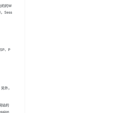
力的的W
，Sess
SP、P
失。另外，
网站的
ion