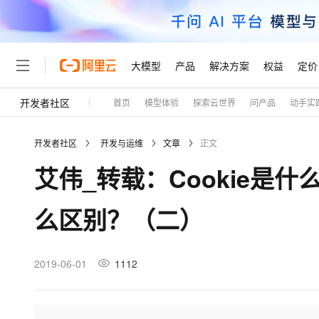
大模型
产品
解决方案
权益
定价
开发者社区
首页
模型体验
探索云世界
问产品
动手实
大模型
产品
解决方案
权益
定价
云市场
伙伴
服务
了解阿里云
精选产品
精选解决方案
普惠上云
产品定价
精选商城
成为销售伙伴
售前咨询
为什么选择阿里云
千问AI平台
开发者社区
开发与运维
文章
正文
了解云产品的定价详情
大模型服务平台百炼
千问办公，解锁你的工作
普惠上云 官方力荐
分销伙伴
在线服务
网站建设
什么是云计算
大
艾伟_转载：Cookie是什
大模型服务与应用平台
企业级Agent产品，直接
云服务器38元/年起，超
咨询伙伴
多端小程序
技术领先
云上成本管理
售后服务
轻量应用服务器
Agency Agents：拥
官方推荐返现计划
大模型
精选产品
精选解决方案
Salesforce 国际版订阅
稳定可靠
么区别？（二）
管理和优化成本
推荐新用户得奖励，单订单
销售伙伴合作计划
自助服务
友盟天域
安全合规
人工智能与机器学习
AI
文本生成
云数据库 RDS
HappyHorse 打造一
云工开物
无影生态合作计划
在线服务
观测云
分析师报告
高校专属算力普惠，学生认
计算
互联网应用开发
2019-06-01
1112
Qwen3.8-Max
HOT
Salesforce On Alibaba C
工单服务
Tuya 物联网平台阿里云
研究报告与白皮书
人工智能平台 PAI
快速拥有专属 OpenClaw
大模
Consulting Partner 合
大数据
容器
智能体时代全能旗舰模型
免费试用
短信专区
一站式AI开发、训练和推
蓝凌 OA
AI 大模型销售与服务生
现代化应用