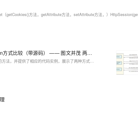
servlet和SpringBoot两种方式分别获取Cookie和Session方式比较（带源码） —— 图文并茂 两种方式获取Header
文章比较了在Servlet和Spring Boot中获取Cookie、Session和Header的方法，并提供了相应的代码实例，展示了两种方式在实际应用中的异同。
管理