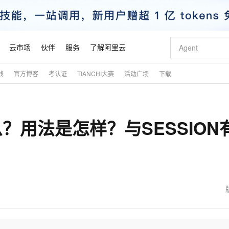
云市场
伙伴
服务
了解阿里云
践
官方博客
考认证
TIANCHI大赛
活动广场
下载
AI 特惠
数据与 API
成为产品伙伴
企业增值服务
最佳实践
价格计算器
AI 场景体
基础软件
产品伙伴合
阿里云认证
市场活动
配置报价
大模型
自助选配和估算价格
新方式
睿译宝，AI翻译排版一步到位
智启 AI 普惠权益
产品生态集成认证中心
企业支持计划
云上春晚
域名与网站
千问官方 MaaS 平台，为开发者和 Agent 而生，新用户赠送 1 亿 + tokens 额度
Qwen Aud
AI Coding
阿里云Maa
2026 阿里云
云服务器 E
为企业打
数据集
Windows
大模型认证
模型
NEW
NEW
么？用法是怎样？与SESSION
交付可用成果
值低价云产品抢先购
上传文档即自动完成翻译和格式还原
至高享 1亿+免费 tokens，加速 Al 应用落地
提供智能易用的域名与建站服务
智能编程，一键
安全可靠、
产品生态伙伴
专家技术服务
云上奥运之旅
弹性计算合作
阿里云中企出
手机三要素
宝塔 Linux
全部认证
价格优势
有专属领域专家
GLM-5.2：长任务时代开源旗舰模型
阿里云 OPC 创新助力计划
千问大模型
即刻拥有 DeepS
AI 电商营销
对象存储 O
大模型
产品生态伙伴工作台
企业增值服务台
云栖战略参考
云存储合作计
云栖大会
身份实名认证
CentOS
训练营
推动算力普惠，释放技术红利
最高返9万
多领域专家智能体,一键组建 AI 虚拟交付团队
快速构建应用程序和网站，即刻迈出上云第一步
至高百万元 Token 补贴，加速一人公司成长
多元化、高性能、安全可靠的大模型服务
真正可用的 1M 上下文,一次完成代码全链路开发
轻松解锁专属 Dee
从图文生成到
云上的中国
数据库合作计
活动全景
短信
Docker
图片和
站式影视创作平台
Hermes Agent，打造自进化智能体
Token Plan 模型订阅计划
数字证书管理服务（原SSL证书）
5 分钟轻松部署
AI 广告创作
无影云电脑
企业成长
NEW
信息公告
看见新力量
云网络合作计
OCR 文字识别
JAVA
证享300元代金券
可视化编排打通从文字构思到成片全链路闭环
全托管，含MySQL、PostgreSQL、SQL Server、MariaDB多引擎
自主进化，持久记忆，越用越聪明
Qwen3.8-Max 首发尝鲜，限时加量 10 倍，夜间低至2折
实现全站HTTPS，呈现可信的WEB访问
图文、视频一
随时随地安
魔搭 Mode
Kimi-K3
HappyHors
NEW
loud
服务实践
官网公告
金融模力时刻
Salesforce O
版
发票查验
全能环境
Claude Code + GStack 打造工程团队
千问办公，限时限量积分加倍
Qoder
低代码高效构
AI 建站
短信服务
型
NEW
作计划
Kimi 最新旗舰模型，长程编程与推理利器
让文字生成流
计划
创新中心
魔搭 ModelSc
健康状态
理服务
让AI从“聊天伙伴”进化为能干活的“数字员工”
安装技能 GStack，拥有专属 AI 工程团队
你的AI工作搭子，覆盖日常办公高频场景
面向真实软件的智能体编程平台
0 代码专业建
客户案例
天气预报查询
操作系统
态合作计划