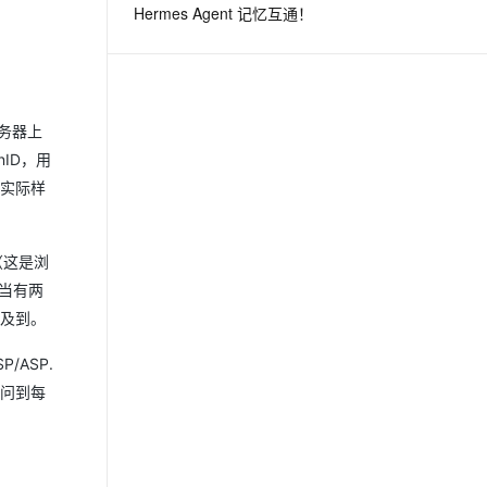
Hermes Agent 记忆互通！
息提取
与 AI 智能体进行实时音视频通话
从文本、图片、视频中提取结构化的属性信息
构建支持视频理解的 AI 音视频实时通话应用
t.diy 一步搞定创意建站
构建大模型应用的安全防护体系
务器上
通过自然语言交互简化开发流程,全栈开发支持
通过阿里云安全产品对 AI 应用进行安全防护
ID，用
的实际样
（这是浏
，当有两
提及到。
/ASP.
访问到每