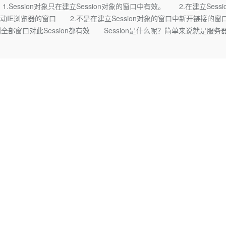
Deepseek-v4-pro
HappyHors
ession对象只在建立Session对象的窗口中有效。 2.在建立Sessi
同享
万小智 AI 建站低至 15元/月
Qoder CN
AI 短剧/漫剧
云原生数据库 
快递物流查询
WordPress
成为服务伙
高校合作
E浏览器的窗口 2.不是在建立Session对象的窗口中新开链接的
点，立即开启云上创新
覆盖公网/内网、递归/权威、移动APP等全场景解析服务
送.CN域名，送备案服务码
基于千问大模型等，支持代码智能生成、研发智能问答
AI助力短剧
态智能体模型
旗舰 MoE 大模型，百万上下文与顶尖推理能力
图生视频，流
Ubuntu
则全部窗口对此Session都有效 Session是什么呢？简单来说就是服务
服务生态伙伴
云工开物
企业应用
Works
Night Plan 支持 Qwen 3.8-Max
云原生大数据计算服务 MaxCompute
AI 办公
容器服务 Kub
NEW
GLM-5.2
Wan2.7-T
Red Hat
30+ 款产品免费体验
Data Agent 驱动的一站式 Data+AI 开发治理平台
夜间 5 折，Qwen/Meoo/TokenPlan 客户专享
面向分析的企业级SaaS模式云数据仓库
AI智能应用
提供一站式管
科研合作
视觉 Coding、空间感知、多模态思考等全面升级
1M上下文，专为长程任务能力而生
ERP
堂（旗舰版）
SUSE
智能客服
CRM
防护产品
2个月
自动承接线索
建站小程序
OA 办公系统
AI 应用构建
大模型原生
力提升
财税管理
模板建站
Qoder
大模型服务平台百炼-应用模版
HOT
NEW
面向真实软件
个人版上线、团队版降价；千问3.8-Max首发发尝鲜
丰富多元化的应用模版和解决方案
400电话
定制建站
万有无界
大模型服务平台百炼-智能体
方案
广告营销
模板小程序
的模型效果
灵活可视化地构建企业级 Agent
定制小程序
秒悟
人工智能平台 PAI
APP 开发
云端极速 AI 
新一代 AI 视频生成模型，深度适配广告营销等场景
AI Native 的算法工程平台，一站式完成建模、训练、推理服务部署
建站系统