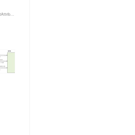
获取URL中参数@PathVarible，上传文件@RequestPart，HttpServerlet（getCookies()方法，getAttribute方法，setAttribute方法，）HttpSession(getAttribute方法)，@SessionAttribute