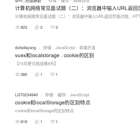
qhhf_地道酬勤
|
存储
缓存
网络协议
计算机网络常见面试题（二）：浏览器中输入URL返回页面过程
823
2
2
dufadayang
|
存储
JavaScript
前端开发
vuex和localstorage . cookie的区别
【10月更文挑战第8天】
385
1
1
Li370234940
|
存储
缓存
JavaScript
cookie和localStorage的区别特点
cookie和localStorage的区别特点
818
1
1