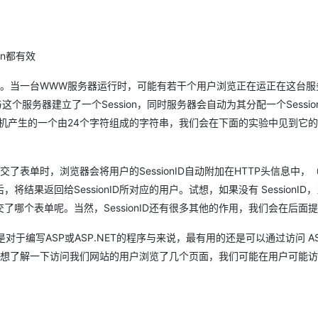
AI 应用
10分钟微调：让0.6B模型媲美235B模
多模态数据信
型
依托云原生高可用架构,实现Dify私有化部署
on都有效
用1%尺寸在特定领域达到大模型90%以上效果
一个 AI 助手
超强辅助，Bol
号。当一台WWW服务器运行时，可能有若干个用户浏览正在运正在这台服
即刻拥有 DeepSeek-R1 满血版
在企业官网、通讯软件中为客户提供 AI 客服
务器建立了一个Session，同时服务器会自动为其分配一个Session
多种方案随心选，轻松解锁专属 DeepSeek
器随机产生的一个由24个字符组成的字符串，我们会在下面的实验中见到它
了表单时，浏览器会将用户的SessionID自动附加在HTTP头信息中，
果返回给SessionID所对应的用户。试想，如果没有 SessionID
哪个表单呢。当然，SessionID还有很多其他的作用，我们会在后面
是对于编写ASP或ASP.NET的程序与来说，最有用的还是可以通过访问 ASP
如我们想了解一下访问我们网站的用户浏览了几个页面，我们可能在用户可能