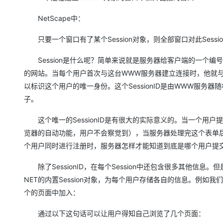
大模型解决方案
NetScape中：
迁移与运维管理
快速部署 Dify，高效搭建 
只要一个窗口有了某个Session对象，则全部窗口对此Sessi
专有云
10 分钟在聊天系统中增加
Session是什么呢？简单来说就是服务器给客户端的一个编
的网站。当每个用户首次与这台WWW服务器建立连接时，他就与这个服
以标识这个用户的唯一身份。这个SessionID是由WWW服务
子。
这个唯一的SessionID是有很大的实际意义的。当一个用户提交
览器的自动功能，用户不会察觉到），当服务器处理完这个表单后，将结
个用户同时进行注册时，服务器怎样才能知道到底是哪个用户提交了
除了SessionID，在每个Session中还包含很多其他信息。但
NET的内置Session对象，为每个用户存储各自的信息。例
个的页面中加入：
通过以下这句话可以让用户得知自己浏览了几个页面：