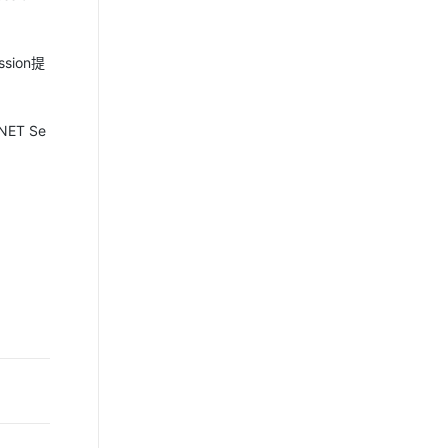
ion提
ET Se