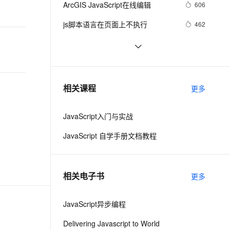
安全
ArcGIS JavaScript在线编辑
我要投诉
e-1.1-I2V
Cosyvoice-V3-Flash
606
PolarDB
上云场景组合购
Milvus 弹性伸缩功能新增节
伴
漫剧创作，剧本、分镜、视频高效生成
100%兼容MySQL、PostgreSQL，兼容Oracle，支持集中和分布式
覆盖90%+业务场景，专享组合折扣价
点支持范围
畅自然，细节丰富
高表现力语音合成大模型，语音克隆听感自然
VPN
js脚本语言在页面上不执行
462
ernetes 版 ACK
云聚AI 严选权益
AI 原生数据库服务发布
SSL 证书
Visual Studio正式支持jQuery 
3
2V
Fun-ASR
，一键激活高效办公新体验
理容器应用的 K8s 服务
精选AI产品，从模型到应用全链提效
Agent 数据网关
JavaScript程式库
文戏情感细腻自然，动作戏激烈拳拳到肉，实现更强表演能力
支持中英文自由切换，具备更强的噪声鲁棒性
堡垒机
【Javascript Demo】一个日期下拉
479
AI 用量加速计划
云原生数据库 PolarDB
菜单的实现
防火墙
、识别商机，让客服更高效、服务更出色。
密码强度应用(js)
新老同享，达量后返
Agentic Database 发布
6
相关课程
更多
主机安全
应用
JavaScript入门与实战
千问办公
NEW
AI 应用及服务市场
的智能体编程平台
一站式AI生产力平台
JavaScript 自学手册文档教程
AI 应用
伶鹊
企业级人与Agent协作平台，接入和调度多个数字员工
智能客服平台，对话机器人、对话分析、智能外呼
大模型
相关电子书
更多
大模型服务平台百炼 - 全妙
自然语言处理
应用创作平台
多模态内容创作工具，已接入 DeepSeek
JavaScript异步编程
数据标注
机器学习
Delivering Javascript to World