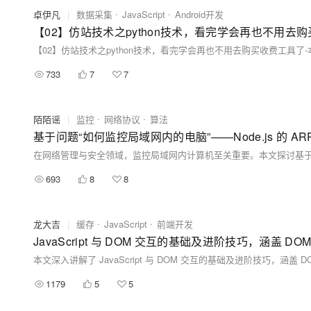
卓伊凡
|
数据采集
JavaScript
Android开发
733
7
7
陌陌谣
|
监控
网络协议
算法
基于问题“如何监控局域网内的电脑”——Node.js 的
693
8
8
龙大吉
|
缓存
JavaScript
前端开发
1179
5
5