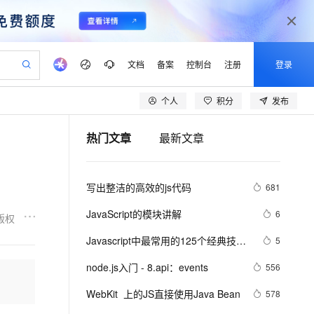
文档
备案
控制台
注册
登录
个人
积分
发布
验
作计划
器
AI 活动
专业服务
服务伙伴合作计划
开发者社区
加入我们
产品动态
服务平台百炼
阿里云 OPC 创新助力计划
热门文章
最新文章
一站式生成采购清单，支持单品或批量购买
S产品伙伴计划（繁花）
峰会
CS
造的大模型服务与应用开发平台
Qwen Audio：打造专属 AI 语音助手
一句话生成原生可编辑精美 PPT 文稿
AI 生产力先锋
Al MaaS 服务伙伴赋能合作
域名
博文
Careers
NEW
至高可申请百万元
Qwen3.8-Max 模型上线
开启高性价比 AI 编程新体验
弹性可伸缩的云计算服务
Qwen-Audio-3.0-Realtime 端到端实时语音角色扮演
输入一句话想法, 轻松生成专业的 PPT
先锋实践拓展 AI 生产力的边界
Token 补贴，五大权
计划
海大会
伙伴信用分合作计划
商标
问答
社会招聘
写出整洁的高效的js代码
681
益加速 OPC 成功
eek-V4-Pro
SS
一键部署幻兽帕鲁游戏服务器
飞天发布时刻
HOT
Open Search 向量检索版支
划
备案
电子书
校园招聘
pSeek-V4-Pro
视频创作，一键激活电商全链路生产力
稳定、安全、高性价比、高性能的云存储服务
一键购买专属联机服务器，轻松开启游戏
所见，即是所愿
持视频检索 Pipeline 功能
更多支持
JavaScript的模块讲解
6
版权
划
公司注册
镜像站
视频生成
语音识别与合成
专属 QwenPaw
漫剧工坊：一站式动画创作平台
AI 实训营
HOT
应用身份服务 (IDaaS)
Javascript中最常用的125个经典技…
5
合作伙伴培训与认证
划
上云迁移
站生成，高效打造优质广告素材
全接入的云上超级电脑
从聊天伙伴进化为能主动干活的本地数字员工
快速生产连贯的高质量长漫剧
从基础到进阶，Agent 创客手把手教你
OpenClaw 管理能力上线
lScope
我要反馈
e-1.1-T2V
Qwen3-TTS-Flash
node.js入门 - 8.api：events
556
查询合作伙伴
n Alibaba Cloud ISV 合作
代维服务
建企业门户网站
10 分钟搭建微信、支付宝小程序
MaxCompute MaxFrame 提
畅细腻的高质量视频
离线语音合成大模型，多语言方言自适应，低延迟高稳定
创新加速
WebKit  上的JS直接使用Java Bean
ope
登录合作伙伴管理后台
578
我要建议
站，无忧落地极速上线
以可视化方式快速构建移动和 PC 门户网站
国内短信简单易用，安全可靠，秒级触达，全球覆盖200+国家和地区。
高效部署网站，快速应用到小程序
供自动弹性内存功能