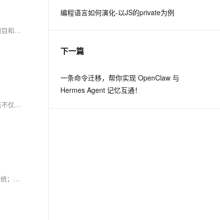
编程语言如何演化-以JS的private为例
息提取
与 AI 智能体进行实时音视频通话
TypeScript 作为 JavaScript 的超集，通过静态类型系统、编译时错误检测和强大的工具链支持，显著提升代码质量与可维护性，尤其适用于中大型项目和团队协作。相较之下，JavaScript 更灵活，适合快速原型开发。本文从类型系统、错误检测、工具支持等多维度对比两者差异，并提供技术选型建议，助力开发者合理选择。
从文本、图片、视频中提取结构化的属性信息
构建支持视频理解的 AI 音视频实时通话应用
下一篇
t.diy 一步搞定创意建站
构建大模型应用的安全防护体系
通过自然语言交互简化开发流程,全栈开发支持
通过阿里云安全产品对 AI 应用进行安全防护
一条命令迁移，帮你实现 OpenClaw 与
Hermes Agent 记忆互通！
以上案例展示了如何利用JavaScript Hook技术结合强大且广泛采纳标准化算法（如AES），无缝地集成进Web应用程序以增强通信安全性。此种方法不仅能够确保敏感信息得到有效保护，并且由于它们操作适度透明、无需重构已存在代码基础架构而具备较高实际可行性及易操作性。
Node.js 是一种基于 Chrome V8 引擎的后端开发技术，以其高效、灵活著称。本文将介绍 Node.js 的基础概念，包括事件驱动、单线程模型和模块系统；探讨其安装配置、核心模块使用、实战应用如搭建 Web 服务器、文件操作及实时通信；分析项目结构与开发流程，讨论其优势与挑战，并通过案例展示 Node.js 在实际项目中的应用，旨在帮助开发者更好地掌握这一强大工具。