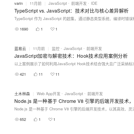
大模型解决方案
varin
|
11月前
|
JavaScript
前端开发
IDE
TypeScript vs. JavaScript：技术对比与核心差异解析
迁移与运维管理
快速部署 Dify，高效搭建 
专有云
1690
1
1
10 分钟在聊天系统中增加
蓝易云
|
11月前
|
监控
JavaScript
前端开发
JavaScript加密与解密技术：Hook技术应用案例分析
421
11
11
土木林森
|
Web App开发
JavaScript
前端开发
Node.js 是一种基于 Chrome V8 引擎的后端开发
652
1
1