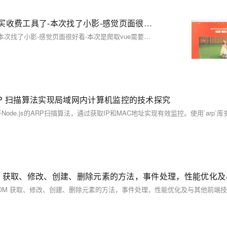
【02】仿站技术之python技术，看完学会再也不用去购买收费工具了-本次找了小影-感觉页面很好看-本次是爬取vue需要用到Puppeteer库用node.js扒一个app下载落地页-包括安卓android下载（简单）-ios苹果plist下载（稍微麻烦一丢丢）-优雅草卓伊凡
【02】仿站技术之python技术，看完学会再也不用去购买收费工具了-本次找了小影-感觉页面很好看-本次是爬取vue需要用到Puppeteer库用node.js扒一个app下载落地页-包括安卓android下载（简单）-ios苹果plist下载（稍微麻烦一丢丢）-优雅草卓伊凡
 ARP 扫描算法实现局域网内计算机监控的技术探究