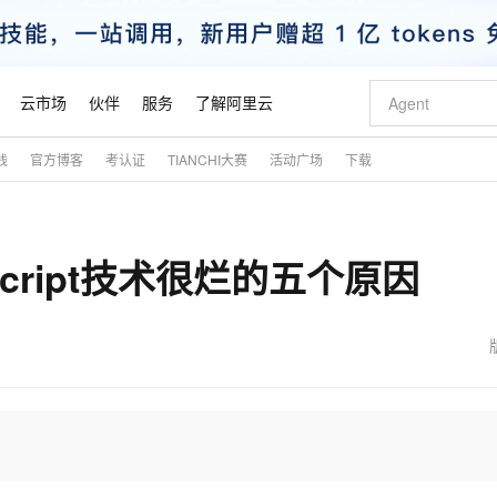
云市场
伙伴
服务
了解阿里云
践
官方博客
考认证
TIANCHI大赛
活动广场
下载
AI 特惠
数据与 API
成为产品伙伴
企业增值服务
最佳实践
价格计算器
AI 场景体
基础软件
产品伙伴合
阿里云认证
市场活动
配置报价
大模型
自助选配和估算价格
新方式
睿译宝，AI翻译排版一步到位
智启 AI 普惠权益
产品生态集成认证中心
企业支持计划
云上春晚
域名与网站
千问官方 MaaS 平台，为开发者和 Agent 而生，新用户赠送 1 亿 + tokens 额度
AI Coding
阿里云Maa
2026 阿里云
云服务器 E
为企业打
数据集
Windows
大模型认证
模型
NEW
cript技术很烂的五个原因
交付可用成果
值低价云产品抢先购
上传文档即自动完成翻译和格式还原
至高享 1亿+免费 tokens，加速 Al 应用落地
提供智能易用的域名与建站服务
智能编程，一键
安全可靠、
产品生态伙伴
专家技术服务
云上奥运之旅
弹性计算合作
阿里云中企出
手机三要素
宝塔 Linux
全部认证
价格优势
有专属领域专家
GLM-5.2：长任务时代开源旗舰模型
阿里云 OPC 创新助力计划
千问大模型
即刻拥有 DeepS
AI 电商营销
对象存储 O
大模型
产品生态伙伴工作台
企业增值服务台
云栖战略参考
云存储合作计
云栖大会
身份实名认证
CentOS
训练营
推动算力普惠，释放技术红利
最高返9万
多领域专家智能体,一键组建 AI 虚拟交付团队
快速构建应用程序和网站，即刻迈出上云第一步
至高百万元 Token 补贴，加速一人公司成长
多元化、高性能、安全可靠的大模型服务
真正可用的 1M 上下文,一次完成代码全链路开发
轻松解锁专属 Dee
从图文生成到
云上的中国
数据库合作计
活动全景
短信
Docker
图片和
站式影视创作平台
Hermes Agent，打造自进化智能体
Token Plan 模型订阅计划
数字证书管理服务（原SSL证书）
5 分钟轻松部署
AI 广告创作
无影云电脑
企业成长
NEW
信息公告
看见新力量
云网络合作计
OCR 文字识别
JAVA
证享300元代金券
可视化编排打通从文字构思到成片全链路闭环
全托管，含MySQL、PostgreSQL、SQL Server、MariaDB多引擎
自主进化，持久记忆，越用越聪明
Qwen3.8-Max 首发尝鲜，限时加量 10 倍，夜间低至2折
实现全站HTTPS，呈现可信的WEB访问
图文、视频一
随时随地安
魔搭 Mode
Kimi-K3
HappyHors
NEW
loud
服务实践
官网公告
金融模力时刻
Salesforce O
版
发票查验
全能环境
Claude Code + GStack 打造工程团队
千问办公，限时限量积分加倍
Qoder
低代码高效构
AI 建站
短信服务
型
NEW
作计划
Kimi 最新旗舰模型，长程编程与推理利器
让文字生成流
计划
创新中心
魔搭 ModelSc
健康状态
理服务
让AI从“聊天伙伴”进化为能干活的“数字员工”
安装技能 GStack，拥有专属 AI 工程团队
你的AI工作搭子，覆盖日常办公高频场景
面向真实软件的智能体编程平台
0 代码专业建
客户案例
天气预报查询
操作系统
态合作计划