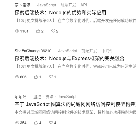
萝卜带泥
|
JavaScript
前端开发
API
探索后端技术：Node.js的优势和实际应用
1161
2
2
ShaFaChuang-36210
|
JavaScript
前端开发
中间件
探索后端技术：Node.js与Express框架的完美融合
606
1
1
陌陌谣
|
监控
算法
JavaScript
基于 JavaScript 图算法的局域网网络访问控制模
354
4
4