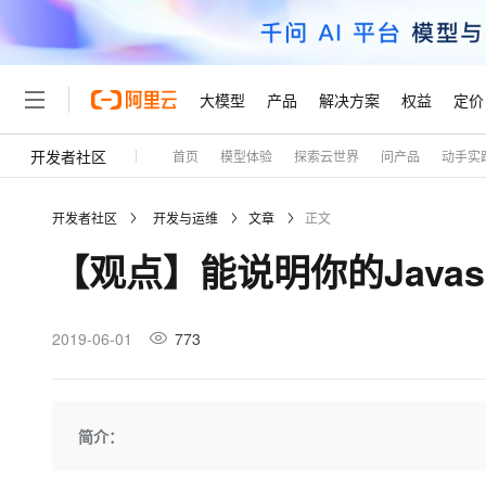
大模型
产品
解决方案
权益
定价
开发者社区
首页
模型体验
探索云世界
问产品
动手实
大模型
产品
解决方案
权益
定价
云市场
伙伴
服务
了解阿里云
精选产品
精选解决方案
普惠上云
产品定价
精选商城
成为销售伙伴
售前咨询
为什么选择阿里云
千问AI平台
开发者社区
开发与运维
文章
正文
了解云产品的定价详情
大模型服务平台百炼
千问办公，解锁你的工作
普惠上云 官方力荐
分销伙伴
在线服务
网站建设
什么是云计算
大
【观点】能说明你的Javas
大模型服务与应用平台
企业级Agent产品，直接
云服务器38元/年起，超
咨询伙伴
多端小程序
技术领先
云上成本管理
售后服务
轻量应用服务器
Agency Agents：拥
官方推荐返现计划
大模型
精选产品
精选解决方案
Salesforce 国际版订阅
稳定可靠
管理和优化成本
推荐新用户得奖励，单订单
销售伙伴合作计划
2019-06-01
773
自助服务
友盟天域
安全合规
人工智能与机器学习
AI
文本生成
云数据库 RDS
HappyHorse 打造一
云工开物
无影生态合作计划
在线服务
观测云
分析师报告
高校专属算力普惠，学生认
计算
互联网应用开发
Qwen3.8-Max
HOT
Salesforce On Alibaba C
工单服务
Tuya 物联网平台阿里云
研究报告与白皮书
人工智能平台 PAI
快速拥有专属 OpenClaw
简介：
大模
Consulting Partner 合
大数据
容器
智能体时代全能旗舰模型
免费试用
短信专区
一站式AI开发、训练和推
蓝凌 OA
AI 大模型销售与服务生
现代化应用