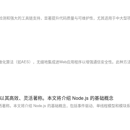
AI 应用
10分钟微调：让0.6B模型媲美235B模
多模态数据信
型
依托云原生高可用架构,实现Dify私有化部署
用1%尺寸在特定领域达到大模型90%以上效果
一个 AI 助手
超强辅助，Bol
即刻拥有 DeepSeek-R1 满血版
在企业官网、通讯软件中为客户提供 AI 客服
多种方案随心选，轻松解锁专属 DeepSeek
技术，以其高效、灵活著称。本文将介绍 Node.js 的基础概念