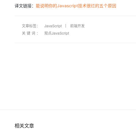
存储
天池大赛
Qwen3.7-Plus
云解析DNS
解决方案免费试用 新老
电子合同
译文链接：
能说明你的Javascript技术很烂的五个原因
最高领取价值200元试用
能看、能想、能动手的多模
安全
网络与CDN
AI 算法大赛
畅捷通
大数据开发治理平台 Data
AI 产品 免费试用
网络
安全
云开发大赛
文章标签：
JavaScript
前端开发
Qwen3-VL-Plus
Tableau 订阅
1亿+ 大模型 tokens 和 
关键词：
观点JavaScript
可观测
入门学习赛
中间件
AI空中课堂在线直播课
云防火墙
140+云产品 免费试用
上云与迁云
云原生的云上边界网络安全
产品新客免费试用，最长1
数据库
生态解决方案
大模型服务
企业出海
大模型ACA认证体验
大数据计算
助力企业全员 AI 认知与能
行业生态解决方案
千问AI平台-Token Plan
政企业务
媒体服务
开发者生态解决方案
企业服务与云通信
千问AI平台-模型体验
AI 开发和 AI 应用解决
在线体验全尺寸、多种模态
域名与网站
Happy 系列大模型
终端用户计算
Serverless
相关文章
开发工具