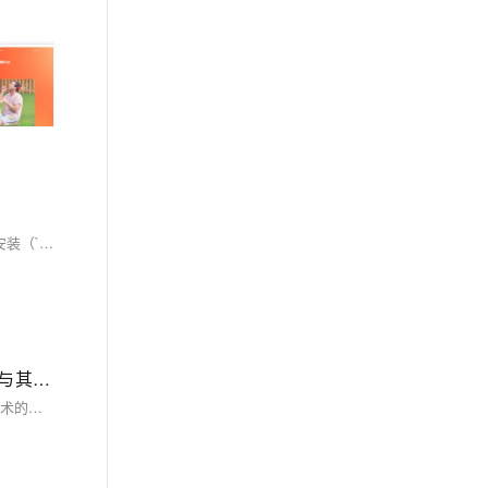
在网络管理与安全领域，监控局域网内计算机至关重要。本文探讨基于Node.js的ARP扫描算法，通过获取IP和MAC地址实现有效监控。使用`arp`库安装（`npm install arp`）并编写代码，可定期扫描并对比设备列表，判断设备上线和下线状态。此技术适用于企业网络管理和家庭网络安全防护，未来有望进一步提升效率与准确性。
JavaScript 与 DOM 交互的基础及进阶技巧，涵盖 DOM 获取、修改、创建、删除元素的方法，事件处理，性能优化及与其他前端技术的结合，助你构建动态交互的网页应用
本文深入讲解了 JavaScript 与 DOM 交互的基础及进阶技巧，涵盖 DOM 获取、修改、创建、删除元素的方法，事件处理，性能优化及与其他前端技术的结合，助你构建动态交互的网页应用。