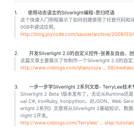
存储
天池大赛
Qwen3.7-Plus
云解析DNS
解决方案免费试用 新老
电子合同
最高领取价值200元试用
能看、能想、能动手的多模
安全
网络与CDN
1. 使用动态语言的Silverlight编程-思归呓语
AI 算法大赛
畅捷通
这个快速入门例程展示了如何创建使用了托管代码和动态语言的基于
大数据开发治理平台 Data
AI 产品 免费试用
网络
安全
云开发大赛
Qwen3-VL-Plus
008中调试应用。
Tableau 订阅
1亿+ 大模型 tokens 和 
http://blog.joycode.com/saucer/archive/2008/03
可观测
入门学习赛
中间件
AI空中课堂在线直播课
云防火墙
140+云产品 免费试用
上云与迁云
云原生的云上边界网络安全
产品新客免费试用，最长1
数据库
2. 开发Silverlight 2.0的自定义控件-张善友自
生态解决方案
大模型服务
企业出海
大模型ACA认证体验
这篇文章主要展示了你制作一个Silverlight 2.0的
大数据计算
助力企业全员 AI 认知与能
http://www.cnblogs.com/shanyou/a ... 08/mediabu
行业生态解决方案
千问AI平台-Token Plan
政企业务
媒体服务
开发者生态解决方案
企业服务与云通信
3. 一步一步学Silverlight 2系列文章- TerryLee技
千问AI平台-模型体验
AI 开发和 AI 应用解决
Silverlight 2 Beta 1版本发布了，无论从Runtim
在线体验全尺寸、多种模态
域名与网站
ual C#, IronRuby, Ironpython，对JSON、
Happy 系列大模型
erlight 2系列》文章将从Silverlight 2基
终端用户计算
rlight 2开发。
Serverless
http://www.cnblogs.com/Terrylee/ ... step-tutorial
开发工具