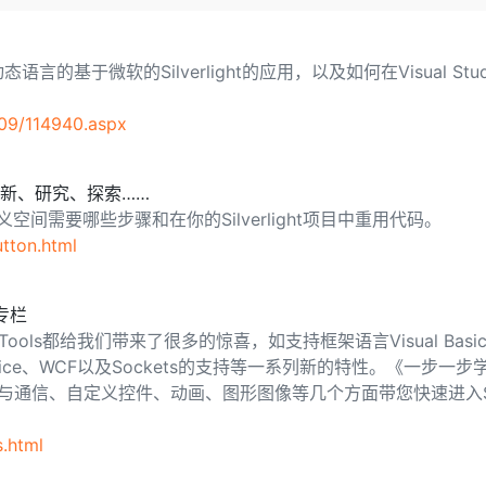
Deepseek-v4-pro
HappyHors
同享
万小智 AI 建站低至 15元/月
Qoder CN
AI 短剧/漫剧
云原生数据库 
快递物流查询
WordPress
成为服务伙
高校合作
点，立即开启云上创新
覆盖公网/内网、递归/权威、移动APP等全场景解析服务
送.CN域名，送备案服务码
基于千问大模型等，支持代码智能生成、研发智能问答
AI助力短剧
态智能体模型
旗舰 MoE 大模型，百万上下文与顶尖推理能力
图生视频，流
Ubuntu
服务生态伙伴
微软的Silverlight的应用，以及如何在Visual Studi
云工开物
企业应用
Works
Night Plan 支持 Qwen 3.8-Max
云原生大数据计算服务 MaxCompute
AI 办公
容器服务 Kub
NEW
GLM-5.2
Wan2.7-T
Red Hat
30+ 款产品免费体验
Data Agent 驱动的一站式 Data+AI 开发治理平台
夜间 5 折，Qwen/Meoo/TokenPlan 客户专享
面向分析的企业级SaaS模式云数据仓库
AI智能应用
提供一站式管
科研合作
/09/114940.aspx
视觉 Coding、空间感知、多模态思考等全面升级
1M上下文，专为长程任务能力而生
ERP
堂（旗舰版）
SUSE
智能客服
CRM
防护产品
2个月
自动承接线索
由、创新、研究、探索……
建站小程序
OA 办公系统
AI 应用构建
大模型原生
自定义空间需要哪些步骤和在你的Silverlight项目中重用代码。
力提升
tton.html
财税管理
模板建站
Qoder
大模型服务平台百炼-应用模版
HOT
NEW
面向真实软件
个人版上线、团队版降价；千问3.8-Max首发发尝鲜
丰富多元化的应用模版和解决方案
400电话
定制建站
术专栏
万有无界
大模型服务平台百炼-智能体
方案
广告营销
模板小程序
e还是Tools都给我们带来了很多的惊喜，如支持框架语言Visual Basic,
的模型效果
灵活可视化地构建企业级 Agent
定制小程序
Web Service、WCF以及Sockets的支持等一系列新的特性。《一步一步学S
秒悟
人工智能平台 PAI
础知识、数据与通信、自定义控件、动画、图形图像等几个方面带您快速进入Si
APP 开发
云端极速 AI 
新一代 AI 视频生成模型，深度适配广告营销等场景
AI Native 的算法工程平台，一站式完成建模、训练、推理服务部署
建站系统
s.html