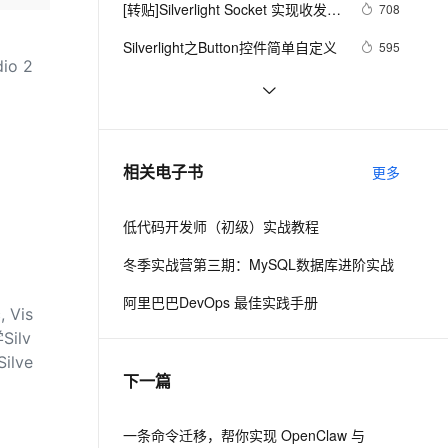
安全
[转贴]Silverlight Socket 实现收发信
我要投诉
e-1.1-I2V
Cosyvoice-V3-Flash
708
PolarDB
上云场景组合购
Milvus 弹性伸缩功能新增节
伴
息
漫剧创作，剧本、分镜、视频高效生成
100%兼容MySQL、PostgreSQL，兼容Oracle，支持集中和分布式
覆盖90%+业务场景，专享组合折扣价
点支持范围
畅自然，细节丰富
高表现力语音合成大模型，语音克隆听感自然
VPN
Silverlight之Button控件简单自定义
595
o 2
ernetes 版 ACK
云聚AI 严选权益
AI 原生数据库服务发布
SSL 证书
Silverlight中鼠标事件的js开发
570
2V
Fun-ASR
，一键激活高效办公新体验
理容器应用的 K8s 服务
精选AI产品，从模型到应用全链提效
Agent 数据网关
文戏情感细腻自然，动作戏激烈拳拳到肉，实现更强表演能力
支持中英文自由切换，具备更强的噪声鲁棒性
堡垒机
Silverlight 结合ArcGis 在地图画面上
4
AI 用量加速计划
云原生数据库 PolarDB
显示名称+ 点选图层事件委派
防火墙
、识别商机，让客服更高效、服务更出色。
勒索软件指向Flash与Silverlight漏洞
新老同享，达量后返
Agentic Database 发布
2
相关电子书
更多
主机安全
应用
低代码开发师（初级）实战教程
千问办公
NEW
AI 应用及服务市场
的智能体编程平台
一站式AI生产力平台
冬季实战营第三期：MySQL数据库进阶实战
AI 应用
伶鹊
阿里巴巴DevOps 最佳实践手册
 Vis
企业级人与Agent协作平台，接入和调度多个数字员工
智能客服平台，对话机器人、对话分析、智能外呼
大模型
ilv
大模型服务平台百炼 - 全妙
自然语言处理
lve
下一篇
应用创作平台
多模态内容创作工具，已接入 DeepSeek
数据标注
机器学习
一条命令迁移，帮你实现 OpenClaw 与