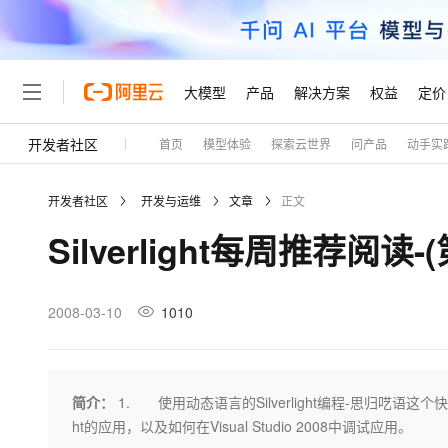
大模型
产品
解决方案
权益
定价
开发者社区
首页
模型体验
探索云世界
问产品
动手实
大模型
产品
解决方案
权益
定价
云市场
伙伴
服务
了解阿里云
精选产品
精选解决方案
普惠上云
产品定价
精选商城
成为销售伙伴
售前咨询
为什么选择阿里云
千问AI平台
开发者社区
开发与运维
文章
正文
了解云产品的定价详情
大模型服务平台百炼
千问办公，解锁你的工作
普惠上云 官方力荐
分销伙伴
在线服务
网站建设
什么是云计算
大
Silverlight每周推荐阅读-
大模型服务与应用平台
企业级Agent产品，直接
云服务器38元/年起，超
咨询伙伴
多端小程序
技术领先
云上成本管理
售后服务
轻量应用服务器
Agency Agents：拥
官方推荐返现计划
大模型
精选产品
精选解决方案
Salesforce 国际版订阅
稳定可靠
管理和优化成本
推荐新用户得奖励，单订单
销售伙伴合作计划
2008-03-10
1010
自助服务
友盟天域
安全合规
人工智能与机器学习
AI
文本生成
云数据库 RDS
HappyHorse 打造一
云工开物
无影生态合作计划
在线服务
观测云
分析师报告
高校专属算力普惠，学生认
计算
互联网应用开发
Qwen3.8-Max
HOT
Salesforce On Alibaba C
工单服务
Tuya 物联网平台阿里云
研究报告与白皮书
人工智能平台 PAI
快速拥有专属 OpenClaw
简介：
1. 使用动态语言的Silverlight编程-思归呓语
大模
Consulting Partner 合
大数据
容器
智能体时代全能旗舰模型
免费试用
短信专区
一站式AI开发、训练和推
ht的应用，以及如何在Visual Studio 2008中调试应用。
蓝凌 OA
AI 大模型销售与服务生
现代化应用