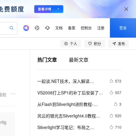
文档
备案
控制台
注册
登录
个人
积分
发布
验
作计划
器
AI 活动
专业服务
服务伙伴合作计划
开发者社区
加入我们
产品动态
服务平台百炼
阿里云 OPC 创新助力计划
热门文章
最新文章
一站式生成采购清单，支持单品或批量购买
io：打造专属 AI 语音助手
S产品伙伴计划（繁花）
峰会
CS
造的大模型服务与应用开发平台
一句话生成原生可编辑精美 PPT 文稿
AI 生产力先锋
Al MaaS 服务伙伴赋能合作
域名
博文
Careers
至高可申请百万元
Qwen3.8-Max 模型上线
开启高性价比 AI 编程新体验
弹性可伸缩的云计算服务
Qwen-Audio-3.0-Realtime 端到端实时语音角色扮演
输入一句话想法, 轻松生成专业的 PPT
先锋实践拓展 AI 生产力的边界
Token 补贴，五大权
计划
海大会
伙伴信用分合作计划
商标
问答
社会招聘
一起谈.NET技术，深入解读
572
益加速 OPC 成功
eek-V4-Pro
SS
一键部署幻兽帕鲁游戏服务器
飞天发布时刻
HOT
Open Search 向量检索版支
划
备案
电子书
校园招聘
Silverlight的布局原理
pSeek-V4-Pro
视频创作，一键激活电商全链路生产力
稳定、安全、高性价比、高性能的云存储服务
一键购买专属联机服务器，轻松开启游戏
所见，即是所愿
持视频检索 Pipeline 功能
更多支持
VS2008打上SP1的补丁后安装了
557
版权
划
公司注册
镜像站
视频生成
语音识别与合成
silverlight后出现未将对象引用设置
专属 QwenPaw
漫剧工坊：一站式动画创作平台
AI 实训营
HOT
应用身份服务 (IDaaS)
从Flash到Silverlight进阶教程-
3
合作伙伴培训与认证
到对象实例的解决办法
划
上云迁移
站生成，高效打造优质广告素材
全接入的云上超级电脑
从聊天伙伴进化为能主动干活的本地数字员工
快速生产连贯的高质量长漫剧
从基础到进阶，Agent 创客手把手教你
OpenClaw 管理能力上线
Tweener
lScope
我要反馈
e-1.1-T2V
Qwen3-TTS-Flash
风云的银光志Silverlight4.0教程之
520
查询合作伙伴
n Alibaba Cloud ISV 合作
代维服务
建企业门户网站
10 分钟搭建微信、支付宝小程序
ig
MaxCompute MaxFrame 提
使用鼠标右键事件和滚轮事件
畅细腻的高质量视频
离线语音合成大模型，多语言方言自适应，低延迟高稳定
创新加速
Silverlight学习笔记：布局之
ope
登录合作伙伴管理后台
710
我要建议
站，无忧落地极速上线
以可视化方式快速构建移动和 PC 门户网站
国内短信简单易用，安全可靠，秒级触达，全球覆盖200+国家和地区。
高效部署网站，快速应用到小程序
供自动弹性内存功能
stackpanel