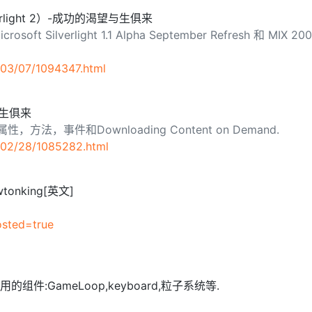
ilverlight 2）-成功的渴望与生俱来
rosoft Silverlight 1.1 Alpha September Refresh 和 MIX 200
AI 应用
10分钟微调：让0.6B模型媲美235B模
多模态数据信
型
依托云原生高可用架构,实现Dify私有化部署
用1%尺寸在特定领域达到大模型90%以上效果
03/07/1094347.html
一个 AI 助手
超强辅助，Bol
即刻拥有 DeepSeek-R1 满血版
在企业官网、通讯软件中为客户提供 AI 客服
多种方案随心选，轻松解锁专属 DeepSeek
望与生俱来
性，方法，事件和Downloading Content on Demand.
/02/28/1085282.html
wtonking[英文]
osted=true
:GameLoop,keyboard,粒子系统等.