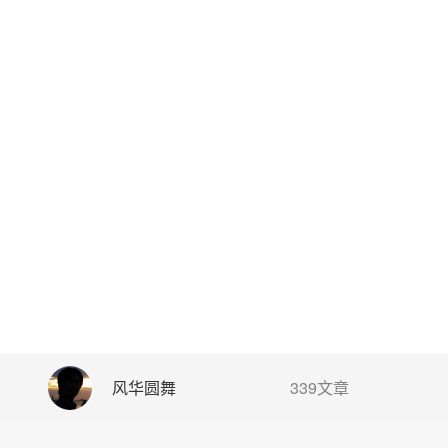
风华圆舞
339文章