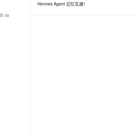
Hermes Agent 记忆互通！
8 re
息提取
与 AI 智能体进行实时音视频通话
从文本、图片、视频中提取结构化的属性信息
构建支持视频理解的 AI 音视频实时通话应用
t.diy 一步搞定创意建站
构建大模型应用的安全防护体系
通过自然语言交互简化开发流程,全栈开发支持
通过阿里云安全产品对 AI 应用进行安全防护